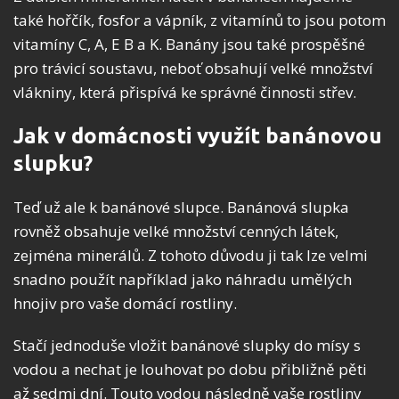
také hořčík, fosfor a vápník, z vitamínů to jsou potom
vitamíny C, A, E B a K. Banány jsou také prospěšné
pro trávicí soustavu, neboť obsahují velké množství
vlákniny, která přispívá ke správné činnosti střev.
Jak v domácnosti využít banánovou
slupku?
Teď už ale k banánové slupce. Banánová slupka
rovněž obsahuje velké množství cenných látek,
zejména minerálů. Z tohoto důvodu ji tak lze velmi
snadno použít například jako náhradu umělých
hnojiv pro vaše domácí rostliny.
Stačí jednoduše vložit banánové slupky do mísy s
vodou a nechat je louhovat po dobu přibližně pěti
až sedmi dní. Touto vodou následně vaše rostliny