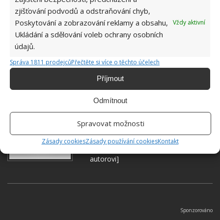
zjišťování podvodů a odstraňování chyb,
Poskytování a zobrazování reklamy a obsahu,
Vždy aktivní
Ukládání a sdělování voleb ochrany osobních
údajů.
Správa 1811 prodejců
Přečtěte si více o těchto účelech
Příjmout
Hana Musilová
Odmítnout
Do redakce Bydlimeutulne.cz se
Spravovat možnosti
přidala během svých studií a práce
redaktorky ji tak nadchla, že se
Zásady cookies
Zásady používání cookies
Kontakt
rozhodla zůstat. Její v...
[Více o
autorovi]