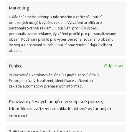
Marketing
Ukládání a/nebo přístup k informacím v zařízení, Použití
omezených údajů k výběru reklam, Vytváření profilů pro
personalizovanou reklamu, Používání profilů k výběru
Budete překvapeni, jak slupka vaši obuv vyleští a
personalizované reklamy, Vytváření profilů pro personalizovaný
zároveň ochrání například před vzniknutím
obsah, Používání profilů pro výběr personalizovaného obsahu,
případné vlhkosti.
Rozvoj a zlepšování služeb, Použití omezených údajů k výběru
obsahu.
Fotografie: Pixabay
Funkce
Vždy aktivní
Přiřazování a kombinování údajů z jiných zdrojů údajů,
Propojení různých zařízení, Identifikace zařízení na
základě automaticky přenášených informací.
Používání přesných údajů o zeměpisné poloze,
Identifikace zařízení na základě aktivně vyžádaných
informací.
Zajištění bezpečnosti, předcházení a