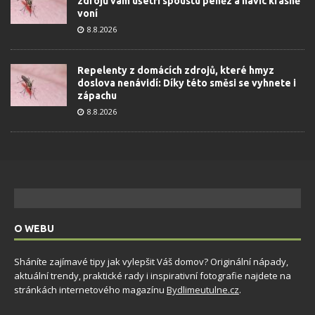
zdrojů vám ušetří spoustu peněz a navíc krásně
voní
8.8.2026
Repelenty z domácích zdrojů, které hmyz
doslova nenávidí: Díky této směsi se vyhnete i
zápachu
8.8.2026
O WEBU
Sháníte zajímavé tipy jak vylepšit Váš domov? Originální nápady,
aktuální trendy, praktické rady i inspirativní fotografie najdete na
stránkách internetového magazínu
Bydlimeutulne.cz
.