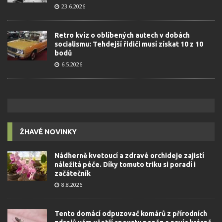
23.6.2026
Retro kvíz o oblíbených autech v dobách
socialismu: Tehdejší řidiči musí získat 10 z 10
bodů
6.5.2026
ŽHAVÉ NOVINKY
Nádherně kvetoucí a zdravé orchideje zajistí
náležitá péče. Díky tomuto triku si poradí i
začátečník
8.8.2026
Tento domácí odpuzovač komárů z přírodních