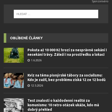
OBLÍBENÉ ČLÁNKY
Pokuta až 10 000 Kč hrozí za nesprávné sekání i
nesekání trávy. Záleží i na prostředku a lokaci
1.6.2026
Kvíz na téma pionýrské tábory za socialismu:
Kdo je zažil, bez problému získá 12 ze 12 bodů
12.5.2026
Test znalostí o každodenní realitě za
komunismu: 10 retro otázek ukáže, kdo má
dobrý přehled