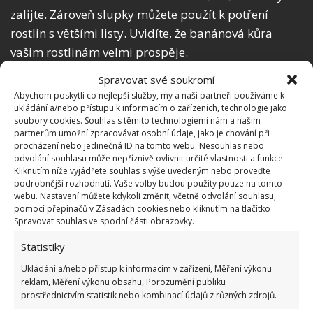
zalijte. Zároveň slupky můžete použít k potření
rostlin s většími listy. Uvidíte, že banánová kůra
vašim rostlinám velmi prospěje.
Spravovat své soukromí
Druhou možností, jak banánové slupky použít, je
Abychom poskytli co nejlepší služby, my a naši partneři používáme k
připravit z nich speciální přípravek k péči o vaší
ukládání a/nebo přístupu k informacím o zařízeních, technologie jako
soubory cookies. Souhlas s těmito technologiemi nám a našim
obuv. Konkrétně stačí pouze slupkou od banánu
partnerům umožní zpracovávat osobní údaje, jako je chování při
jednoduše přetřít vaše lakované kožené boty.
procházení nebo jedinečná ID na tomto webu. Nesouhlas nebo
odvolání souhlasu může nepříznivě ovlivnit určité vlastnosti a funkce.
Kliknutím níže vyjádřete souhlas s výše uvedeným nebo proveďte
podrobnější rozhodnutí. Vaše volby budou použity pouze na tomto
webu. Nastavení můžete kdykoli změnit, včetně odvolání souhlasu,
pomocí přepínačů v Zásadách cookies nebo kliknutím na tlačítko
Spravovat souhlas ve spodní části obrazovky.
Statistiky
Ukládání a/nebo přístup k informacím v zařízení, Měření výkonu
reklam, Měření výkonu obsahu, Porozumění publiku
prostřednictvím statistik nebo kombinací údajů z různých zdrojů.