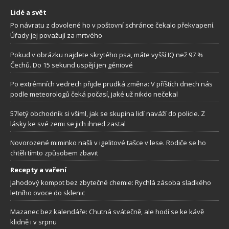
Lidé a svět
Po návratu z dovolené ho v poštovní schránce čekalo překvapení.
Úřady jej považují za mrtvého
Pokud v obrázku najdete skrytého psa, máte vyšší IQ než 97 %
Čechů. Do 15 sekund uspějí jen géniové
Po extrémních vedrech přijde prudká změna: V příštích dnech nás
podle meteorologů čeká počasí, jaké už nikdo nečekal
57letý obchodník si všiml, jak se skupina lidí naváží do policie. Z
lásky ke své zemi se jich ihned zastal
Novorozené miminko našli v igelitové tašce v lese. Rodiče se ho
chtěli tímto způsobem zbavit
Recepty a vaření
Jahodový kompot bez zbytečné chemie: Rychlá zásoba sladkého
letního ovoce do sklenic
Mazanec bez kalendáře: Chutná svátečně, ale hodí se ke kávě
klidně i v srpnu