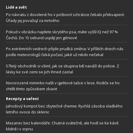
Lidé a svět
Po návratu z dovolené ho v poštovní schránce čekalo překvapení.
Úřady jej považují za mrtvého
Pokud v obrázku najdete skrytého psa, máte vyšší IQ než 97 %
Čechů. Do 15 sekund uspějí jen géniové
Po extrémních vedrech přijde prudká změna: V příštích dnech nás
podle meteorologů čeká počasí, jaké už nikdo nečekal
57letý obchodník si všiml, jak se skupina lidí naváží do policie. Z
lásky ke své zemi se jich ihned zastal
Novorozené miminko našli v igelitové tašce v lese. Rodiče se ho
chtěli tímto způsobem zbavit
Recepty a vaření
Jahodový kompot bez zbytečné chemie: Rychlá zásoba sladkého
letního ovoce do sklenic
Mazanec bez kalendáře: Chutná svátečně, ale hodí se ke kávě
klidně i v srpnu