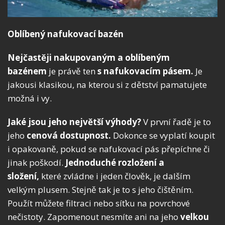
Oblíbený nafukovací bazén
Nejčastěji nakupovaným a oblíbeným
bazénem
je právě ten
s nafukovacím pásem.
Je
jakousi klasikou, na kterou si z dětství pamatujete
možná i vy.
Jaké jsou jeho největší výhody?
V první řadě je to
jeho
cenová dostupnost.
Dokonce se vyplatí koupit
i opakovaně, pokud se nafukovací pás přepíchne či
jinak poškodí.
Jednoduché rozložení a
složení,
které zvládne i jeden člověk, je dalším
velkým plusem. Stejně tak je to s jeho čištěním.
Použít můžete filtraci nebo síťku na povrchové
nečistoty. Zapomenout nesmíte ani na jeho
velkou