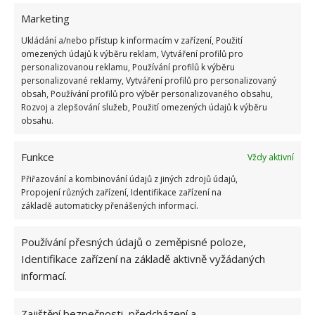
Marketing
Ukládání a/nebo přístup k informacím v zařízení, Použití
omezených údajů k výběru reklam, Vytváření profilů pro
personalizovanou reklamu, Používání profilů k výběru
personalizované reklamy, Vytváření profilů pro personalizovaný
obsah, Používání profilů pro výběr personalizovaného obsahu,
Odolný stojanový bazén
Rozvoj a zlepšování služeb, Použití omezených údajů k výběru
obsahu.
Hledáte bazén, ve kterém si s dětmi budete moci
Funkce
Vždy aktivní
užít o něco více zábavy?
Starším dětem, ale i
dospělým
se budou líbit
stojanové bazén v
Přiřazování a kombinování údajů z jiných zdrojů údajů,
Propojení různých zařízení, Identifikace zařízení na
pevnou stěnou.
Dostupné jsou hlavně ve tvaru
základě automaticky přenášených informací.
kruhu nebo obdélníku.
Ve srovnání s nafukovacím
bazénem je stabilnější,
a tedy i
Používání přesných údajů o zeměpisné poloze,
bezpečnější.
Pozůstává z pevné konstrukce,
takže
Identifikace zařízení na základě aktivně vyžádaných
odolá velkému tlaku vody i bazénovým hrám více
informací.
lidí.
Cenou je velmi podobný nafukovacímu,
co z
něj dělá plnohodnotného konkurenta. Na jeho
Zajištění bezpečnosti, předcházení a