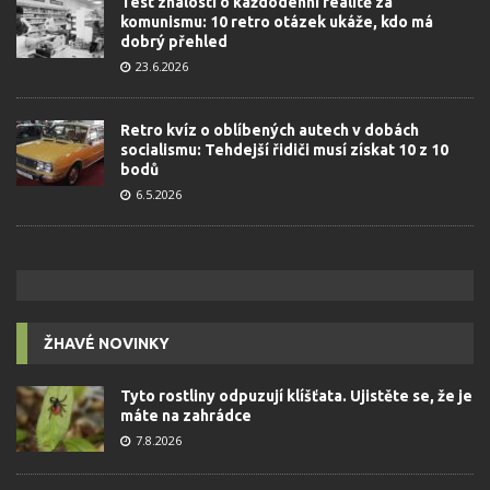
Test znalostí o každodenní realitě za
komunismu: 10 retro otázek ukáže, kdo má
dobrý přehled
23.6.2026
Retro kvíz o oblíbených autech v dobách
socialismu: Tehdejší řidiči musí získat 10 z 10
bodů
6.5.2026
ŽHAVÉ NOVINKY
Tyto rostliny odpuzují klíšťata. Ujistěte se, že je
máte na zahrádce
7.8.2026