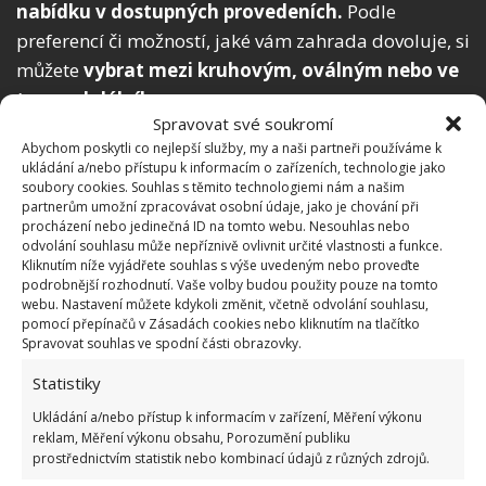
nabídku v dostupných provedeních.
Podle
preferencí či možností, jaké vám zahrada dovoluje, si
můžete
vybrat mezi kruhovým, oválným nebo ve
tvaru obdélníka.
Spravovat své soukromí
Různé druhy potisku
jsou příjemnou výhodou.
Abychom poskytli co nejlepší služby, my a naši partneři používáme k
ukládání a/nebo přístupu k informacím o zařízeních, technologie jako
Jednoduše to je skvělý bazén, ve kterém se budou
soubory cookies. Souhlas s těmito technologiemi nám a našim
koupat děti a pohodlný bude i pro osvěžení
partnerům umožní zpracovávat osobní údaje, jako je chování při
procházení nebo jedinečná ID na tomto webu. Nesouhlas nebo
dospělých.
odvolání souhlasu může nepříznivě ovlivnit určité vlastnosti a funkce.
Kliknutím níže vyjádřete souhlas s výše uvedeným nebo proveďte
podrobnější rozhodnutí. Vaše volby budou použity pouze na tomto
webu. Nastavení můžete kdykoli změnit, včetně odvolání souhlasu,
pomocí přepínačů v Zásadách cookies nebo kliknutím na tlačítko
Spravovat souhlas ve spodní části obrazovky.
Statistiky
Ukládání a/nebo přístup k informacím v zařízení, Měření výkonu
reklam, Měření výkonu obsahu, Porozumění publiku
prostřednictvím statistik nebo kombinací údajů z různých zdrojů.