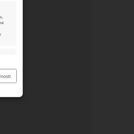
m,
ané
u
y aktivní
nosti
y aktivní