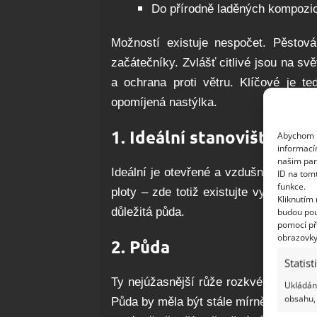
Do přírodně laděných kompozi
Možností existuje nespočet. Pěstová
začátečníky. Zvlášť citlivé jsou na svě
a ochrana proti větru. Klíčové je te
opomíjená nastýlka.
1. Ideální stanoviště
Abychom p
informací
našim par
Ideální je otevřené a vzdušné místo, n
ID na tom
funkce.
ploty – zde totiž existujte vyšší riz
Kliknutím
důležitá půda.
budou pou
pomocí př
obrazovky
2. Půda
Statist
Ty nejúžasnější růže rozkvétají v prop
Ukládání
obsahu, 
Půda by měla být stále mírně vlhká, 