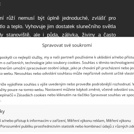
c
ní růží nemusí být úplně jednoduché, zvlášť pro
tlo a teplo. Vyhovuje jim dostatek slunečního světla
dy stanoviště, ale i půda, zálivka, živiny a často
Spravovat své soukromí
oskytli co nejlepší služby, my a naši partneři používáme k ukládání a/nebo příst
m o zařízeních, technologie jako soubory cookies. Souhlas s těmito technologiem
tnerům umožní zpracovávat osobní údaje, jako je chování při procházení nebo j
ikoliv někde v koutě, zákoutí ani těsně před živými
to webu. Nesouhlas nebo odvolání souhlasu může nepříznivě ovlivnit určité vlastn
iko vzniku houbových onemocnění. Jako další bod, je
 níže vyjádřete souhlas s výše uvedeným nebo proveďte podrobnější rozhodnutí. 
žity pouze na tomto webu. Nastavení můžete kdykoli změnit, včetně odvolání so
epínačů v Zásadách cookies nebo kliknutím na tlačítko Spravovat souhlas ve spod
.
iky
ustných, hlinitopísčitých půdách s dostatkem živin.
 a/nebo přístup k informacím v zařízení, Měření výkonu reklam, Měření výkonu
Porozumění publiku prostřednictvím statistik nebo kombinací údajů z různých zdr
především u kořenů. Ovšem nikoliv zcela promáčená.