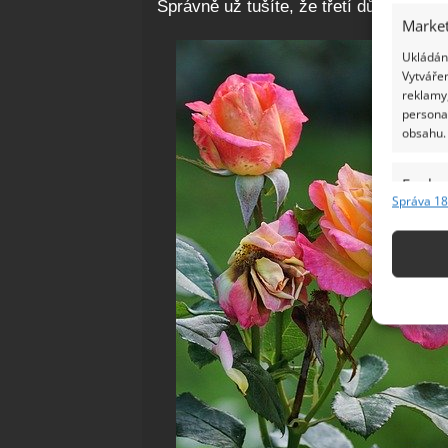
Správně už tušíte, že třetí důležitý bod
Market
Ukládání
Vytvářen
reklamy,
persona
obsahu.
Funkc
Správa 18
Přiřazov
Identifi
Použív
základ
Zajišt
odstra
Ukládá