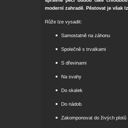
správné péči budou také chloubou 
moderní zahradě. Pěstovat je však lz
Růže lze vysadit:
Samostatně na záhonu
Společně s trvalkami
S dřevinami
Na svahy
Do skalek
Do nádob
Zakomponovat do živých plotů