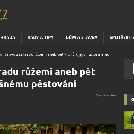
AHRADA
RADY A TIPY
DŮM A STAVBA
SPOTŘEBIT
oňte svou zahradu růžemi aneb pět kroků k jejich úspěšnému
radu růžemi aneb pět
ěšnému pěstování
O