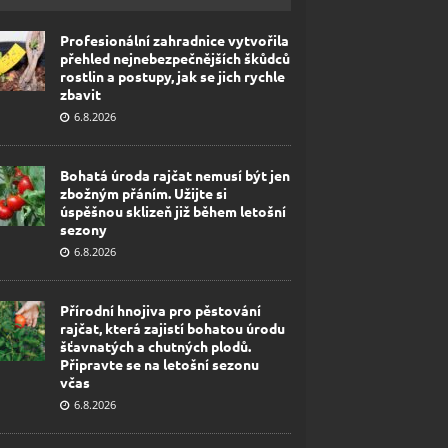
Profesionální zahradnice vytvořila
přehled nejnebezpečnějších škůdců
rostlin a postupy, jak se jich rychle
zbavit
6.8.2026
Bohatá úroda rajčat nemusí být jen
zbožným přáním. Užijte si
úspěšnou sklizeň již během letošní
sezony
6.8.2026
Přírodní hnojiva pro pěstování
rajčat, která zajistí bohatou úrodu
šťavnatých a chutných plodů.
Připravte se na letošní sezonu
včas
6.8.2026