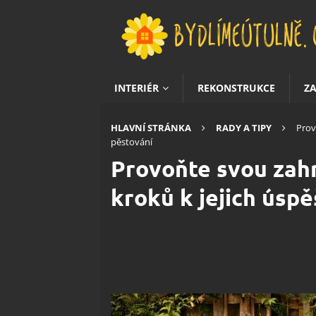
INTERIÉR
REKONSTRUKCE
Z
HLAVNÍ STRÁNKA
RADY A TIPY
Prov
pěstování
Provoňte svou zah
kroků k jejich úsp