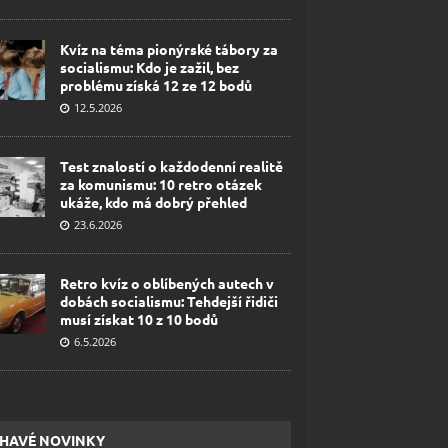
Kvíz na téma pionýrské tábory za
socialismu: Kdo je zažil, bez
problému získá 12 ze 12 bodů
12.5.2026
Test znalostí o každodenní realitě
za komunismu: 10 retro otázek
ukáže, kdo má dobrý přehled
23.6.2026
Retro kvíz o oblíbených autech v
dobách socialismu: Tehdejší řidiči
musí získat 10 z 10 bodů
6.5.2026
HAVÉ NOVINKY