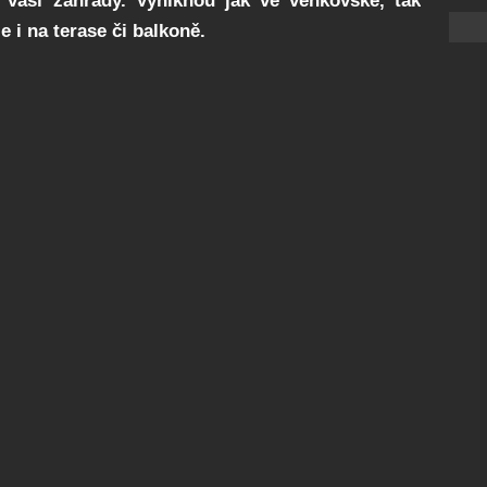
vaší zahrady. Vyniknou jak ve venkovské, tak
e i na terase či balkoně.