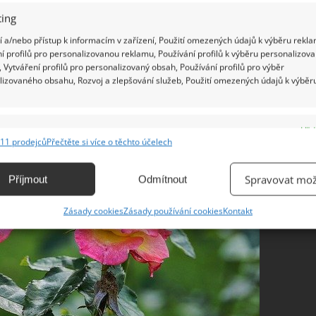
 je zálivka.
ing
 a/nebo přístup k informacím v zařízení, Použití omezených údajů k výběru rekla
í profilů pro personalizovanou reklamu, Používání profilů k výběru personalizov
 Vytváření profilů pro personalizovaný obsah, Používání profilů pro výběr
lizovaného obsahu, Rozvoj a zlepšování služeb, Použití omezených údajů k výběr
e
Vžd
11 prodejců
Přečtěte si více o těchto účelech
ání a kombinování údajů z jiných zdrojů údajů, Propojení různých zařízení,
kace zařízení na základě automaticky přenášených informací.
Spravovat mož
Příjmout
Odmítnout
ání přesných údajů o zeměpisné poloze, Identifikace zařízení na
Zásady cookies
Zásady používání cookies
Kontakt
ě aktivně vyžádaných informací.
ění bezpečnosti, předcházení a zjišťování podvodů a
ňování chyb, Poskytování a zobrazování reklamy a obsahu,
Vžd
ní a sdělování voleb ochrany osobních údajů.