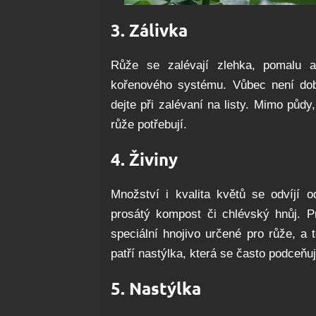
3. Zálivka
Růže se zalévají zlehka, pomalu a
kořenového systému. Vůbec není dob
dejte při zalévaní na listy. Mimo půdy,
růže potřebují.
4. Živiny
Množství i kvalita květů se odvíjí o
prosátý kompost či chlévský hnůj. P
speciální hnojivo určené pro růže, a
patří nastýlka, která se často podceňuj
5.
Nastýlka