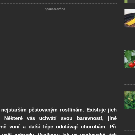
k nejstarším pěstovaným rostlinám. Existuje jich
. Některé vás uchvátí svou barevností, jiné
vně voní a další lépe odolávají chorobám. Při