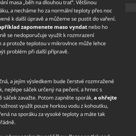
ání masa „běh na dlouhou trať“. Většinou
u, a necháme ho za normální teploty přes noc
ené k další úpravě a můžeme se pustit do vaření.
apříklad zapomenete maso vyndat
nebo ho
dně se nedoporučuje využít k rozmrazení
m a protože teplotou v mikrovlnce může lehce
t problém při další přípravě.
očná, a jejím výsledkem bude čerstvé rozmražené
 nejlépe sáček určený na pečení, a hrnec s
vě sáček zavažte. Potom zapněte sporák,
a ohřejte
 možnost využít pouze horkou vodu z kohoutku,
řená na sporáku za vysoké teploty a máte tak
ořádně.