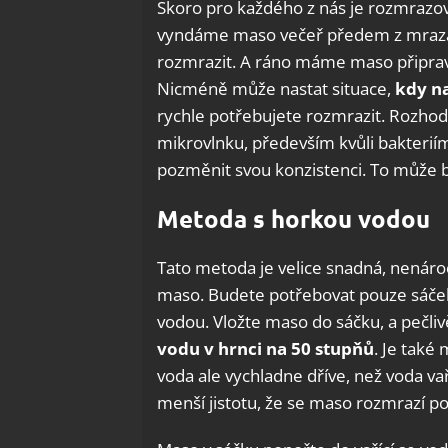
Skoro pro každého z nás je rozmrazov
vyndáme maso večeř předem z mrazák
rozmrazit. A ráno máme maso připrav
Nicméně může nastat situace,
kdy n
rychle potřebujete rozmrazit. Rozho
mikrovlnku, především kvůli bakterií
pozměnit svou konzistenci. To může bý
Metoda s horkou vodou
Tato metoda je velice snadná, nenár
maso. Budete potřebovat pouze sáček,
vodou. Vložte maso do sáčku, a pečli
vodu v hrnci na 50 stupňů
. Je také
voda ale vychladne dříve, než voda va
menší jistotu, že se maso rozmrazí p