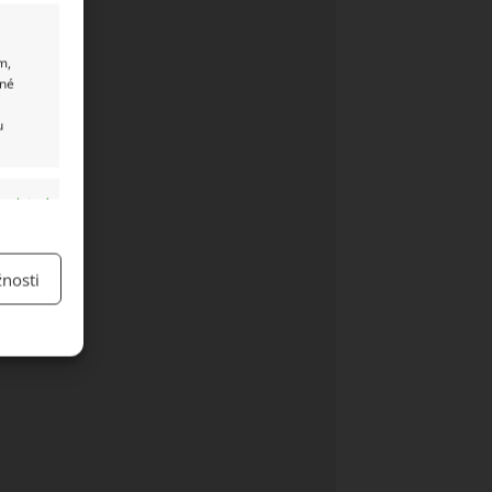
m,
ané
u
y aktivní
nosti
y aktivní