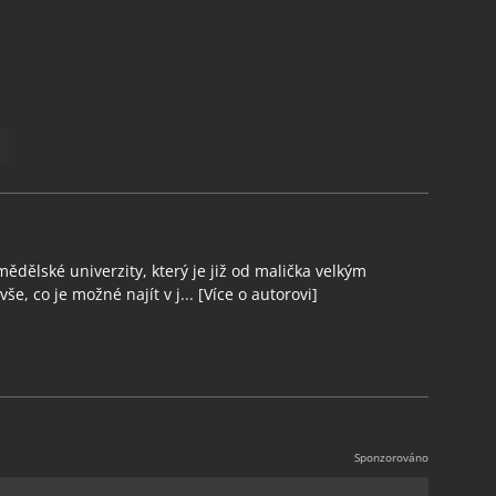
ědělské univerzity, který je již od malička velkým
še, co je možné najít v j...
[Více o autorovi]