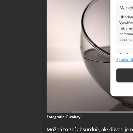
Market
Ukládání
Vytvářen
reklamy,
persona
obsahu.
Funkc
Správa 18
Přiřazov
Identifi
Použív
základ
Zajišt
odstra
Fotografie: Pixabay
Ukládá
Možná to zní absurdně, ale důvod je