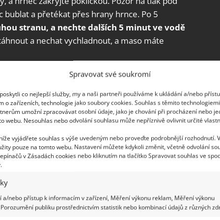
y, a hrnec zakryjte pokličkou. Pozor na tlak pod
 bublat a přetékat přes hrany hrnce. Po 5
hou stranu, a nechte dalších 5 minut ve vodě
ytáhnout a nechat vychladnout, a maso máte
Spravovat své soukromí
ou
oskytli co nejlepší služby, my a naši partneři používáme k ukládání a/nebo příst
 a snadný, ale záleží na velikosti rozmrazovaných
m o zařízeních, technologie jako soubory cookies. Souhlas s těmito technologiem
tnerům umožní zpracovávat osobní údaje, jako je chování při procházení nebo j
hem 1 hodiny, větší kusy už se odvíjejí od jejich
to webu. Nesouhlas nebo odvolání souhlasu může nepříznivě ovlivnit určité vlastn
dená voda.
Miska by měla být dostatečně velká
,
 níže vyjádřete souhlas s výše uvedeným nebo proveďte podrobnější rozhodnutí. 
ořilo do studené vody. Maso je opět nutné mít
žity pouze na tomto webu. Nastavení můžete kdykoli změnit, včetně odvolání so
, aby se do sáčku nedostala voda a maso
epínačů v Zásadách cookies nebo kliknutím na tlačítko Spravovat souhlas ve spod
.
iky
 a/nebo přístup k informacím v zařízení, Měření výkonu reklam, Měření výkonu
Porozumění publiku prostřednictvím statistik nebo kombinací údajů z různých zdr