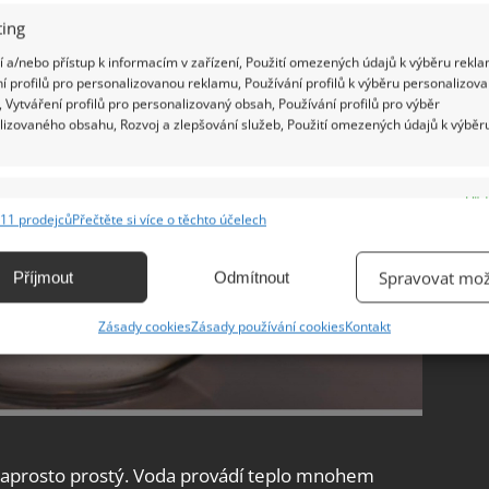
ing
 a/nebo přístup k informacím v zařízení, Použití omezených údajů k výběru rekla
í profilů pro personalizovanou reklamu, Používání profilů k výběru personalizov
 Vytváření profilů pro personalizovaný obsah, Používání profilů pro výběr
lizovaného obsahu, Rozvoj a zlepšování služeb, Použití omezených údajů k výběr
e
Vžd
11 prodejců
Přečtěte si více o těchto účelech
ání a kombinování údajů z jiných zdrojů údajů, Propojení různých zařízení,
kace zařízení na základě automaticky přenášených informací.
Spravovat mož
Příjmout
Odmítnout
ání přesných údajů o zeměpisné poloze, Identifikace zařízení na
Zásady cookies
Zásady používání cookies
Kontakt
ě aktivně vyžádaných informací.
ění bezpečnosti, předcházení a zjišťování podvodů a
ňování chyb, Poskytování a zobrazování reklamy a obsahu,
Vžd
ní a sdělování voleb ochrany osobních údajů.
 naprosto prostý. Voda provádí teplo mnohem