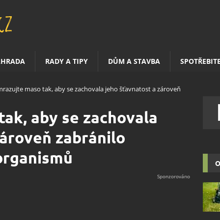
AHRADA
RADY A TIPY
DŮM A STAVBA
SPOTŘEBIT
razujte maso tak, aby se zachovala jeho šťavnatost a zároveň
ak, aby se zachovala
zároveň zabránilo
organismů
O