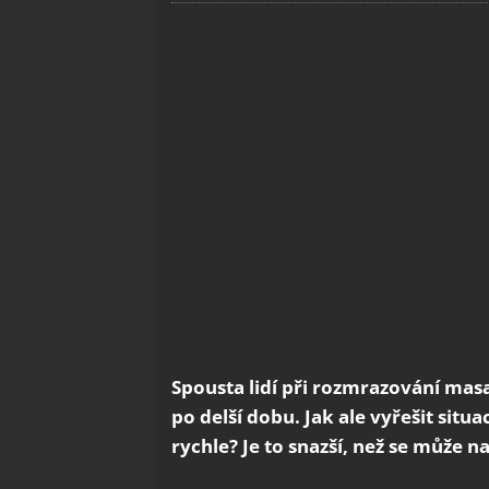
Spousta lidí při rozmrazování masa
po delší dobu. Jak ale vyřešit sit
rychle? Je to snazší, než se může n