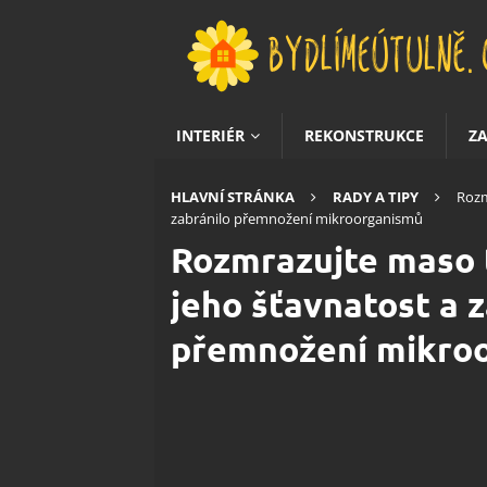
INTERIÉR
REKONSTRUKCE
Z
HLAVNÍ STRÁNKA
RADY A TIPY
Rozm
zabránilo přemnožení mikroorganismů
Rozmrazujte maso t
jeho šťavnatost a 
přemnožení mikro