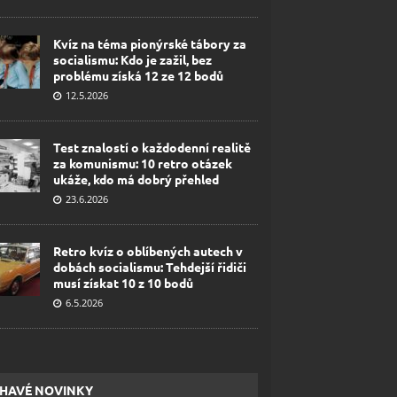
Kvíz na téma pionýrské tábory za
socialismu: Kdo je zažil, bez
problému získá 12 ze 12 bodů
12.5.2026
Test znalostí o každodenní realitě
za komunismu: 10 retro otázek
ukáže, kdo má dobrý přehled
23.6.2026
Retro kvíz o oblíbených autech v
dobách socialismu: Tehdejší řidiči
musí získat 10 z 10 bodů
6.5.2026
HAVÉ NOVINKY