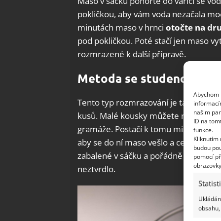
Maso v sáčku ponořte do vařící se vod
pokličkou, aby vám voda nezačala moc
minutách maso v hrnci
otočte na dru
pod pokličkou. Poté stačí jen maso v
rozmrazené k další přípravě.
Metoda se studenou vod
Abychom p
Tento typ rozmrazování je také rychlý
informací
našim par
kusů. Malé kousky můžete rozmrazit bě
ID na tom
gramáže. Postačí k tomu miska a stu
funkce.
Kliknutím
aby se do ní maso vešlo a celé se pon
budou pou
zabalené v sáčku a pořádně zavázané
pomocí př
obrazovky
neztvrdlo.
Statist
Ukládání
obsahu, 