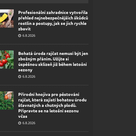
Profesionální zahradnice vytvořila
přehled nejnebezpečnějších škůdců
rostlin a postupy, jak se jich rychle
zbavit
6.8.2026
Bohatá úroda rajčat nemusí být jen
zbožným přáním. Užijte si
úspěšnou sklizeň již během letošní
sezony
6.8.2026
Přírodní hnojiva pro pěstování
rajčat, která zajistí bohatou úrodu
šťavnatých a chutných plodů.
Připravte se na letošní sezonu
včas
6.8.2026