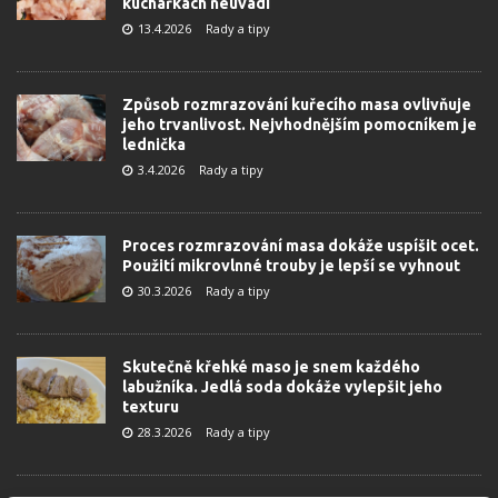
kuchařkách neuvádí
13.4.2026
Rady a tipy
Způsob rozmrazování kuřecího masa ovlivňuje
jeho trvanlivost. Nejvhodnějším pomocníkem je
lednička
3.4.2026
Rady a tipy
Proces rozmrazování masa dokáže uspíšit ocet.
Použití mikrovlnné trouby je lepší se vyhnout
30.3.2026
Rady a tipy
Skutečně křehké maso je snem každého
labužníka. Jedlá soda dokáže vylepšit jeho
texturu
28.3.2026
Rady a tipy