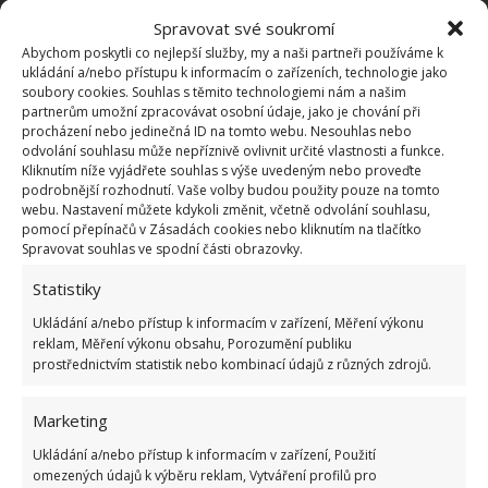
Zkažené balené maso poznáte už v obchodě
Spravovat své soukromí
díky tomuto snadnému postupu. Stačí si přečíst
jediný údaj
Abychom poskytli co nejlepší služby, my a naši partneři používáme k
ukládání a/nebo přístupu k informacím o zařízeních, technologie jako
3.2.2026
Rady a tipy
soubory cookies. Souhlas s těmito technologiemi nám a našim
partnerům umožní zpracovávat osobní údaje, jako je chování při
procházení nebo jedinečná ID na tomto webu. Nesouhlas nebo
Pomocí této geniální finty dokážou šéfkuchaři
odvolání souhlasu může nepříznivě ovlivnit určité vlastnosti a funkce.
rozmrazit maso v rekordním čase
Kliknutím níže vyjádřete souhlas s výše uvedeným nebo proveďte
podrobnější rozhodnutí. Vaše volby budou použity pouze na tomto
12.1.2026
Rady a tipy
webu. Nastavení můžete kdykoli změnit, včetně odvolání souhlasu,
pomocí přepínačů v Zásadách cookies nebo kliknutím na tlačítko
Spravovat souhlas ve spodní části obrazovky.
1
2
…
4
»
Statistiky
Ukládání a/nebo přístup k informacím v zařízení, Měření výkonu
reklam, Měření výkonu obsahu, Porozumění publiku
prostřednictvím statistik nebo kombinací údajů z různých zdrojů.
Marketing
Ukládání a/nebo přístup k informacím v zařízení, Použití
omezených údajů k výběru reklam, Vytváření profilů pro