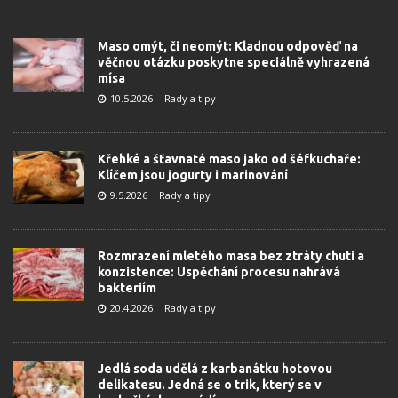
Maso omýt, či neomýt: Kladnou odpověď na
věčnou otázku poskytne speciálně vyhrazená
mísa
10.5.2026
Rady a tipy
Křehké a šťavnaté maso jako od šéfkuchaře:
Klíčem jsou jogurty i marinování
9.5.2026
Rady a tipy
Rozmrazení mletého masa bez ztráty chuti a
konzistence: Uspěchání procesu nahrává
bakteriím
20.4.2026
Rady a tipy
Jedlá soda udělá z karbanátku hotovou
delikatesu. Jedná se o trik, který se v