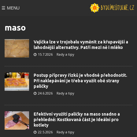
☰ MENU
maso
Vajíčka lze v trojobalu vyměnit za křupavější a
lahodnější alternativy. Patří mezi ně i mléko
15.7.2026
Rady a tipy
Postup přípravy řízků je vhodné přehodnotit.
Při naklepávání je třeba využít obě strany
paličky
24.6.2026
Rady a tipy
Efektivní využití paličky na maso snadno a
přehledně: Kostkovaná část je ideální pro
kotlety
22.5.2026
Rady a tipy