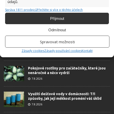
údajů.
Správa 1811 prodejců
Přečtěte si více o těchto účelech
Příjmout
Odmítnout
ŽHAVÉ NOVINKY
Spravovat možnosti
Tyto rostliny odpuzují klíšťata. Ujistěte se, že je
máte na zahrádce
Zásady cookies
Zásady používání cookies
Kontakt
7.8.2026
Pokojové rostliny pro začátečníky, které jsou
nenáročné a něco vydrží
7.8.2026
Využití dešťové vody v domácnosti: Tři
způsoby, jak její měkkost promění váš úklid
7.8.2026