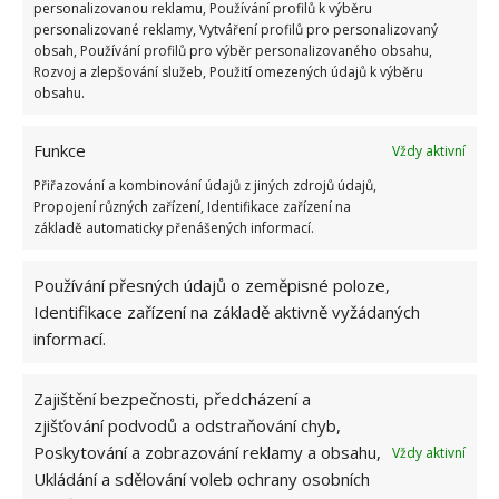
OBLÍBENÉ ČLÁNKY
personalizovanou reklamu, Používání profilů k výběru
personalizované reklamy, Vytváření profilů pro personalizovaný
obsah, Používání profilů pro výběr personalizovaného obsahu,
Pokuta až 10 000 Kč hrozí za nesprávné sekání i
Rozvoj a zlepšování služeb, Použití omezených údajů k výběru
nesekání trávy. Záleží i na prostředku a lokaci
obsahu.
1.6.2026
Funkce
Vždy aktivní
Kvíz na téma pionýrské tábory za socialismu:
Přiřazování a kombinování údajů z jiných zdrojů údajů,
Kdo je zažil, bez problému získá 12 ze 12 bodů
Propojení různých zařízení, Identifikace zařízení na
12.5.2026
základě automaticky přenášených informací.
Používání přesných údajů o zeměpisné poloze,
Test znalostí o každodenní realitě za
komunismu: 10 retro otázek ukáže, kdo má
Identifikace zařízení na základě aktivně vyžádaných
dobrý přehled
informací.
23.6.2026
Zajištění bezpečnosti, předcházení a
Retro kvíz o oblíbených autech v dobách
zjišťování podvodů a odstraňování chyb,
socialismu: Tehdejší řidiči musí získat 10 z 10
Poskytování a zobrazování reklamy a obsahu,
Vždy aktivní
bodů
Ukládání a sdělování voleb ochrany osobních
6.5.2026