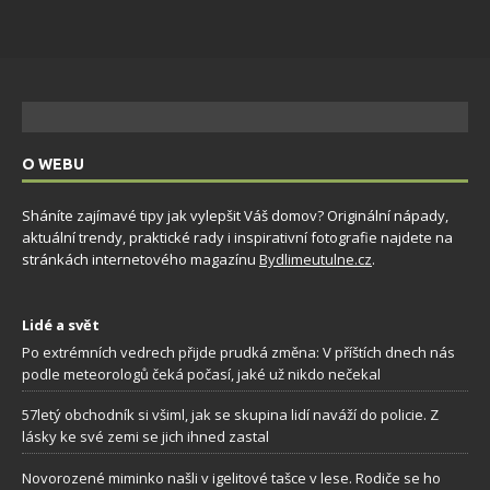
O WEBU
Sháníte zajímavé tipy jak vylepšit Váš domov? Originální nápady,
aktuální trendy, praktické rady i inspirativní fotografie najdete na
stránkách internetového magazínu
Bydlimeutulne.cz
.
Lidé a svět
Po extrémních vedrech přijde prudká změna: V příštích dnech nás
podle meteorologů čeká počasí, jaké už nikdo nečekal
57letý obchodník si všiml, jak se skupina lidí naváží do policie. Z
lásky ke své zemi se jich ihned zastal
Novorozené miminko našli v igelitové tašce v lese. Rodiče se ho