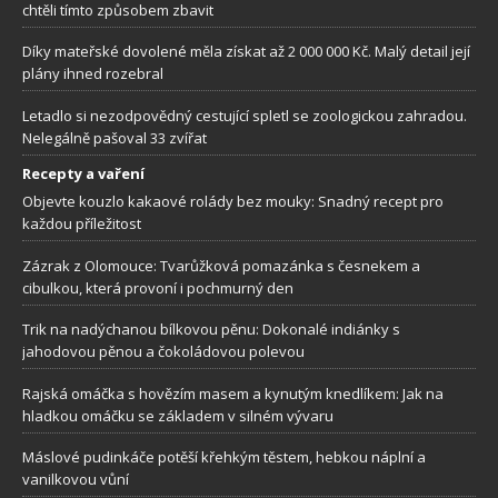
chtěli tímto způsobem zbavit
Díky mateřské dovolené měla získat až 2 000 000 Kč. Malý detail její
plány ihned rozebral
Letadlo si nezodpovědný cestující spletl se zoologickou zahradou.
Nelegálně pašoval 33 zvířat
Recepty a vaření
Objevte kouzlo kakaové rolády bez mouky: Snadný recept pro
každou příležitost
Zázrak z Olomouce: Tvarůžková pomazánka s česnekem a
cibulkou, která provoní i pochmurný den
Trik na nadýchanou bílkovou pěnu: Dokonalé indiánky s
jahodovou pěnou a čokoládovou polevou
Rajská omáčka s hovězím masem a kynutým knedlíkem: Jak na
hladkou omáčku se základem v silném vývaru
Máslové pudinkáče potěší křehkým těstem, hebkou náplní a
vanilkovou vůní