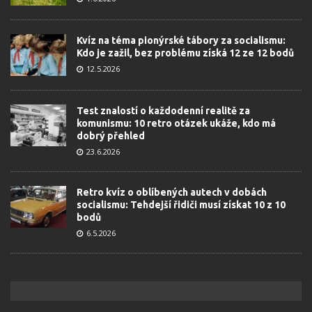
Kvíz na téma pionýrské tábory za socialismu:
Kdo je zažil, bez problému získá 12 ze 12 bodů
12.5.2026
Test znalostí o každodenní realitě za
komunismu: 10 retro otázek ukáže, kdo má
dobrý přehled
23.6.2026
Retro kvíz o oblíbených autech v dobách
socialismu: Tehdejší řidiči musí získat 10 z 10
bodů
6.5.2026