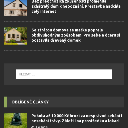
Bez předchozích zkušeností proměnila
zchátralý dům k nepoznání. Přestavba nadchla
celý internet
Se ztrátou domova se matka poprala
obdivuhodným způsobem. Pro sebe a dceru si
postavila dřevěný domek
OBLÍBENÉ ČLÁNKY
Pokuta až 10 000 Kč hrozí za nesprávné sekání i
nesekání trávy. Záleží i na prostředku a lokaci
1.6.2026