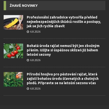
ŽHAVÉ NOVINKY
Profesionální zahradnice vytvořila přehled
nejnebezpečnějších škůdců rostlin a postupy,
jak se jich rychle zbavit
6.8.2026
Bohatá úroda rajčat nemusí být jen zbožným
přáním. Užijte si úspěšnou sklizeň již během
letošní sezony
6.8.2026
Přírodní hnojiva pro pěstování rajčat, která
zajistí bohatou úrodu šťavnatých a chutných
plodů. Připravte se na letošní sezonu včas
6.8.2026