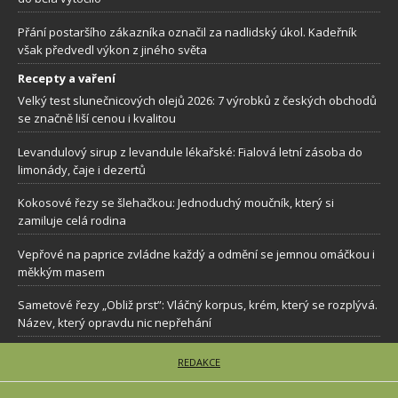
Přání postaršího zákazníka označil za nadlidský úkol. Kadeřník
však předvedl výkon z jiného světa
Recepty a vaření
Velký test slunečnicových olejů 2026: 7 výrobků z českých obchodů
se značně liší cenou i kvalitou
Levandulový sirup z levandule lékařské: Fialová letní zásoba do
limonády, čaje i dezertů
Kokosové řezy se šlehačkou: Jednoduchý moučník, který si
zamiluje celá rodina
Vepřové na paprice zvládne každý a odmění se jemnou omáčkou i
měkkým masem
Sametové řezy „Obliž prst”: Vláčný korpus, krém, který se rozplývá.
Název, který opravdu nic nepřehání
REDAKCE