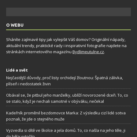
O WEBU
Sháníte zajímavé tipy jak vylepšit Váš domov? Originální nápady,
aktuální trendy, praktické rady i inspirativní fotografie najdete na
stránkách internetového magazínu
Bydlimeutulne.cz
.
Lidé a svět
Nejčastější důvody, proč listy orchidejí žloutnou: Špatná zálivka,
plíseň i nedostatek živin
Obával se, že pitbul jeho manželky, ublíží novorozené dceři. To, co
se stalo, když je nechali samotné v obýváku, nečekal
Kadeřník proměnil bezdomovce Marka: Z výsledku cizí lidé sotva
poznali, že jde o stejného muže
Vyzvedla si dítě ve školce a jela domů. To, co našla na jeho těle, ji
do běla vytočilo