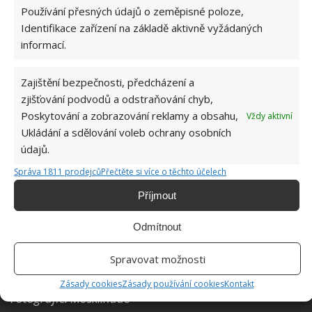
Používání přesných údajů o zeměpisné poloze,
Identifikace zařízení na základě aktivně vyžádaných
informací.
Zajištění bezpečnosti, předcházení a
zjišťování podvodů a odstraňování chyb,
Že je Brentwood hodně dobrá adresa dokládá i
Poskytování a zobrazování reklamy a obsahu,
Vždy aktivní
dlouhý seznam celebrit, které zde žily nebo žijí. Mezi
Ukládání a sdělování voleb ochrany osobních
nejznámější Willisovy současné či bývalé sousedy
údajů.
patří:
Správa 1811 prodejců
Přečtěte si více o těchto účelech
Příjmout
Harrison Ford
Cindy Crawford
Odmítnout
Marilyn Monroe
Spravovat možnosti
Arnold Schwarzenegger
Zásady cookies
Zásady používání cookies
Kontakt
Fotografie: Moski.hudo