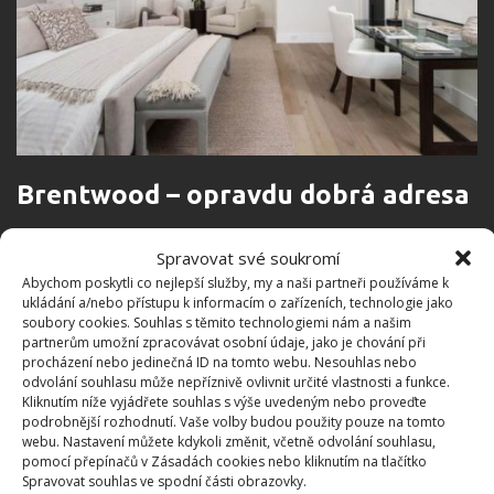
Brentwood – opravdu dobrá adresa
Bydlet v Brentwoodu rozhodně není pro každého,
Spravovat své soukromí
čtvrť je plná bohatě vybavených moderních vil. Ta
Abychom poskytli co nejlepší služby, my a naši partneři používáme k
ukládání a/nebo přístupu k informacím o zařízeních, technologie jako
Willisova samozřejmě není výjimkou.
soubory cookies. Souhlas s těmito technologiemi nám a našim
partnerům umožní zpracovávat osobní údaje, jako je chování při
Nabízí mimo jiné vnitřní lázně s krytým bazénem a
procházení nebo jedinečná ID na tomto webu. Nesouhlas nebo
odvolání souhlasu může nepříznivě ovlivnit určité vlastnosti a funkce.
saunou, obrovskou kuchyni, privátní kino, tělocvičnu
Kliknutím níže vyjádřete souhlas s výše uvedeným nebo proveďte
s jógovým studiem, dvě zahradní chatky pro
podrobnější rozhodnutí. Vaše volby budou použity pouze na tomto
webu. Nastavení můžete kdykoli změnit, včetně odvolání souhlasu,
personál a má dokonce také výtah. Koupelny i
pomocí přepínačů v Zásadách cookies nebo kliknutím na tlačítko
ložnice jsou v domě celkem tři. Vila je kromě toho
Spravovat souhlas ve spodní části obrazovky.