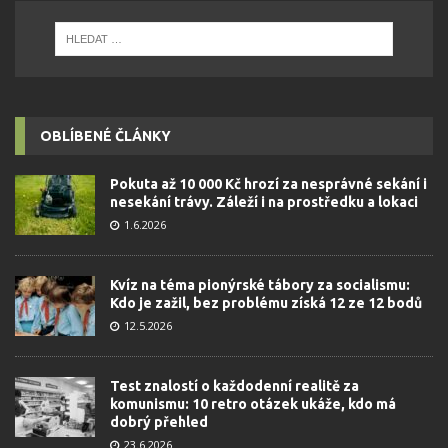
OBLÍBENÉ ČLÁNKY
Pokuta až 10 000 Kč hrozí za nesprávné sekání i
nesekání trávy. Záleží i na prostředku a lokaci
1.6.2026
Kvíz na téma pionýrské tábory za socialismu:
Kdo je zažil, bez problému získá 12 ze 12 bodů
12.5.2026
Test znalostí o každodenní realitě za
komunismu: 10 retro otázek ukáže, kdo má
dobrý přehled
23.6.2026