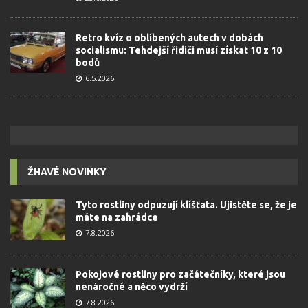
Retro kvíz o oblíbených autech v dobách
socialismu: Tehdejší řidiči musí získat 10 z 10
bodů
6.5.2026
ŽHAVÉ NOVINKY
Tyto rostliny odpuzují klíšťata. Ujistěte se, že je
máte na zahrádce
7.8.2026
Pokojové rostliny pro začátečníky, které jsou
nenáročné a něco vydrží
7.8.2026