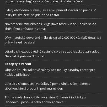
podle meteorologů čeká počasí, jaké už nikdo nečekal
57letý obchodník si všiml, jak se skupina lidí naváží do policie. Z
lásky ke své zemi se jich ihned zastal
Novorozené miminko našli v igelitové tašce v lese. Rodiče se ho
chtěli tímto způsobem zbavit
Díky mateřské dovolené měla získat až 2 000 000 Kč. Malý detail její
plány ihned rozebral
Letadlo si nezodpovědný cestující spletl se zoologickou zahradou.
Nelegálně pašoval 33 zvířat
Recepty a vaření
Objevte kouzlo kakaové rolády bez mouky: Snadný recept pro
každou příležitost
Zázrak z Olomouce: Tvarůžková pomazánka s česnekem a
cibulkou, která provoní i pochmurný den
Trik na nadýchanou bílkovou pěnu: Dokonalé indiánky s
jahodovou pěnou a čokoládovou polevou