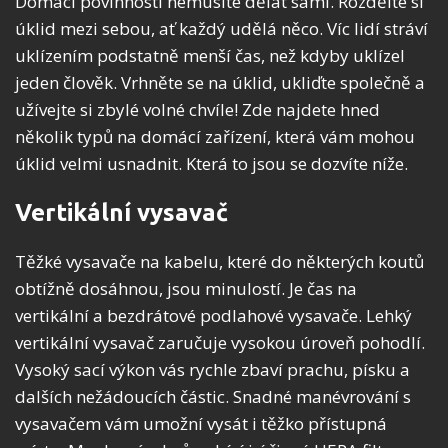
Domácí povinnosti nemusíte dělat sami. Rozdělte si
úklid mezi sebou, ať každý udělá něco. Víc lidí stráví
uklízením podstatně menší čas, než kdyby uklízel
jeden člověk. Vrhněte se na úklid, ukliďte společně a
užívejte si zbylé volné chvíle! Zde najdete hned
několik typů na domácí zařízení, která vám mohou
úklid velmi usnadnit. Která to jsou se dozvíte níže.
Vertikální vysavač
Těžké vysavače na kabelu, které do některých koutů
obtížně dosáhnou, jsou minulostí. Je čas na
vertikální a bezdrátové podlahové vysavače. Lehký
vertikální vysavač zaručuje vysokou úroveň pohodlí.
Vysoký sací výkon vás rychle zbaví prachu, písku a
dalších nežádoucích částic. Snadné manévrování s
vysavačem vám umožní vysát i těžko přístupná