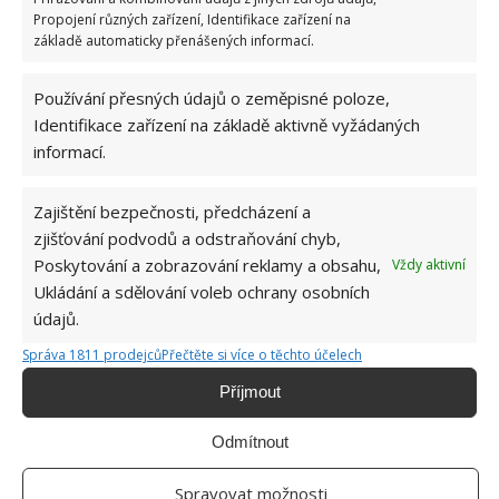
Propojení různých zařízení, Identifikace zařízení na
Už brzy budeme moci pověsit vyprané prádlo na
základě automaticky přenášených informací.
balkón či terasu, ale stojí za to mít možnost sušit
oblečení bez ohledu na slunce a počasí. Vertikální
Používání přesných údajů o zeměpisné poloze,
sušák zabírá málo místa, takže přijde vhod i v malé
Identifikace zařízení na základě aktivně vyžádaných
místnosti. Výrobek se snadno rozloží, a když není
informací.
potřeba, lze snadno složit a schovat třeba za postelí.
Zajištění bezpečnosti, předcházení a
Zdroj: TheSpruce
zjišťování podvodů a odstraňování chyb,
Poskytování a zobrazování reklamy a obsahu,
Vždy aktivní
Ukládání a sdělování voleb ochrany osobních
údajů.
Správa 1811 prodejců
Přečtěte si více o těchto účelech
Příjmout
Odmítnout
Spravovat možnosti