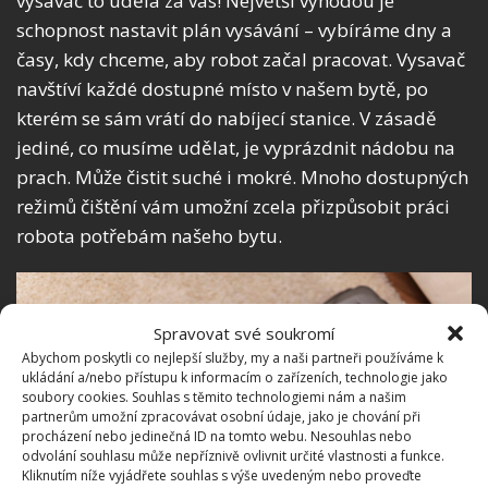
vysavač to udělá za vás! Největší výhodou je
schopnost nastavit plán vysávání – vybíráme dny a
časy, kdy chceme, aby robot začal pracovat. Vysavač
navštíví každé dostupné místo v našem bytě, po
kterém se sám vrátí do nabíjecí stanice. V zásadě
jediné, co musíme udělat, je vyprázdnit nádobu na
prach. Může čistit suché i mokré. Mnoho dostupných
režimů čištění vám umožní zcela přizpůsobit práci
robota potřebám našeho bytu.
Spravovat své soukromí
Abychom poskytli co nejlepší služby, my a naši partneři používáme k
ukládání a/nebo přístupu k informacím o zařízeních, technologie jako
soubory cookies. Souhlas s těmito technologiemi nám a našim
partnerům umožní zpracovávat osobní údaje, jako je chování při
procházení nebo jedinečná ID na tomto webu. Nesouhlas nebo
odvolání souhlasu může nepříznivě ovlivnit určité vlastnosti a funkce.
Kliknutím níže vyjádřete souhlas s výše uvedeným nebo proveďte