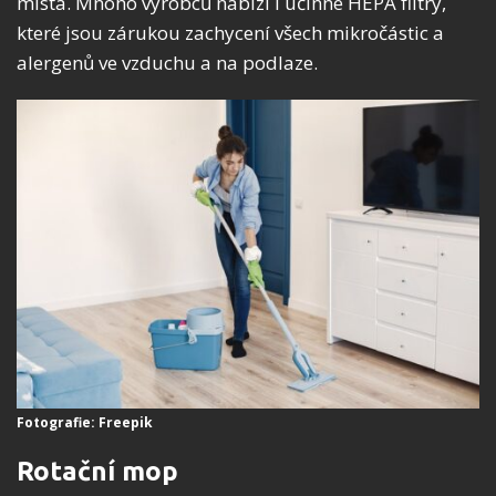
místa. Mnoho výrobců nabízí i účinné HEPA filtry,
které jsou zárukou zachycení všech mikročástic a
alergenů ve vzduchu a na podlaze.
Fotografie: Freepik
Rotační mop