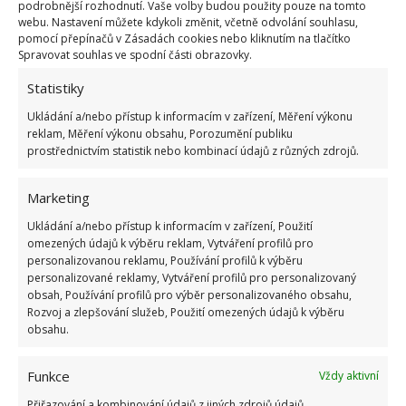
podrobnější rozhodnutí. Vaše volby budou použity pouze na tomto
webu. Nastavení můžete kdykoli změnit, včetně odvolání souhlasu,
pomocí přepínačů v Zásadách cookies nebo kliknutím na tlačítko
Spravovat souhlas ve spodní části obrazovky.
Fotografie: Freepik
Statistiky
Ukládání a/nebo přístup k informacím v zařízení, Měření výkonu
Čistička vzduchu
reklam, Měření výkonu obsahu, Porozumění publiku
prostřednictvím statistik nebo kombinací údajů z různých zdrojů.
Pokud žijete ve městě, jste neustále vystaveni
vdechování znečištěného vzduchu. Čističky vzduchu
Marketing
vám umožní bezpečné dýchání – bez prachu, virů,
Ukládání a/nebo přístup k informacím v zařízení, Použití
bakterií nebo smogu. Dodatečná ionizující funkce
omezených údajů k výběru reklam, Vytváření profilů pro
personalizovanou reklamu, Používání profilů k výběru
pozitivně ovlivňuje pohodu a koncentraci a zlepšuje
personalizované reklamy, Vytváření profilů pro personalizovaný
kvalitu spánku a práce doma. Čistička vzduchu je
obsah, Používání profilů pro výběr personalizovaného obsahu,
Rozvoj a zlepšování služeb, Použití omezených údajů k výběru
zařízení zvláště doporučené pro alergiky a osoby,
obsahu.
které jsou vystaveny častým infekcím.
Funkce
Vždy aktivní
Vertikální sušák
Přiřazování a kombinování údajů z jiných zdrojů údajů,