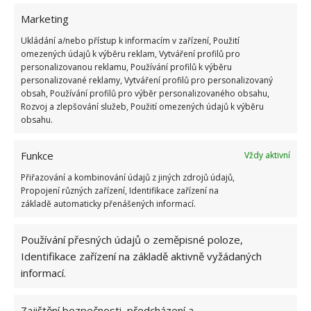
Marketing
Ukládání a/nebo přístup k informacím v zařízení, Použití
omezených údajů k výběru reklam, Vytváření profilů pro
MINCE
SBĚRATELÉ
VZÁCNOST
personalizovanou reklamu, Používání profilů k výběru
personalizované reklamy, Vytváření profilů pro personalizovaný
obsah, Používání profilů pro výběr personalizovaného obsahu,
Přidejte svůj názor
Rozvoj a zlepšování služeb, Použití omezených údajů k výběru
obsahu.
KOMENTOVAT
Funkce
Vždy aktivní
Hana Musilová
Přiřazování a kombinování údajů z jiných zdrojů údajů,
Propojení různých zařízení, Identifikace zařízení na
Do redakce Bydlimeutulne.cz se
základě automaticky přenášených informací.
přidala během svých studií a práce
redaktorky ji tak nadchla, že se
Používání přesných údajů o zeměpisné poloze,
rozhodla zůstat. Její v...
[Více o
autorovi]
Identifikace zařízení na základě aktivně vyžádaných
informací.
Zajištění bezpečnosti, předcházení a