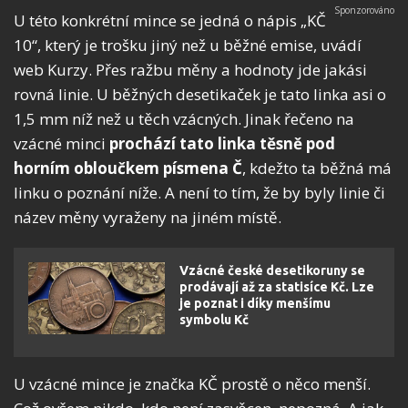
U této konkrétní mince se jedná o nápis „KČ
10“, který je trošku jiný než u běžné emise, uvádí
web Kurzy. Přes ražbu měny a hodnoty jde jakási
rovná linie. U běžných desetikaček je tato linka asi o
1,5 mm níž než u těch vzácných. Jinak řečeno na
vzácné minci
prochází tato linka těsně pod
horním obloučkem písmena Č
, kdežto ta běžná má
linku o poznání níže. A není to tím, že by byly linie či
název měny vyraženy na jiném místě.
Vzácné české desetikoruny se
prodávají až za statisíce Kč. Lze
je poznat i díky menšímu
symbolu Kč
U vzácné mince je značka KČ prostě o něco menší.