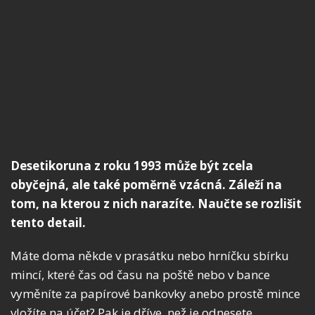
Desetikoruna z roku 1993 může být zcela
obyčejná, ale také poměrně vzácná. Záleží na
tom, na kterou z nich narazíte. Naučte se rozlišit
tento detail.
Máte doma někde v prasátku nebo hrníčku sbírku
mincí, které čas od času na poště nebo v bance
vyměníte za papírové bankovky anebo prostě mince
vložíte na účet? Pak je dříve, než je odnesete,