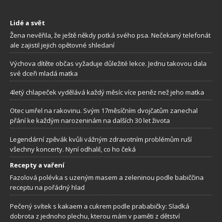
Lidé a svět
Žena nevěřila, že ještě někdy potká svého psa. Nečekaný telefonát
ale zajistil jejich opětovné shledaní
Výchova dítěte občas vyžaduje důležité lekce. Jednu takovou dala
své dceři mladá matka
4letý chlapeček vydělává každý měsíc více peněz než jeho matka
Otec umřel na rakovinu. Svým 17měsíčním dvojčatům zanechal
přání ke každým narozeninám na dalších 30 let života
Legendární zpěvák kvůli vážným zdravotním problémům ruší
všechny koncerty. Nyní odhalil, co ho čeká
Recepty a vaření
Fazolová polévka s uzeným masem a zeleninou podle babiččina
receptu na pořádný hlad
Pečený svítek s kakaem a cukrem podle prababičky: Sladká
dobrota z jednoho plechu, kterou mám v paměti z dětství