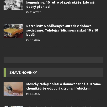
komunismu: 10 retro otázek ukáže, kdo má
dobrý přehled
23.6.2026
Retro kvíz o oblíbených autech v dobách
socialismu: Tehdejší řidiči musí získat 10 z 10
bodů
6.5.2026
ŽHAVÉ NOVINKY
Mouchy raději poletí o domácnost dále. Kromě
chemikálií je odpudí i citron s hřebíčkem
8.8.2026