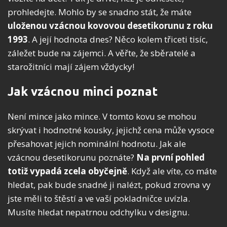
prohledejte. Mohlo by se snadno stát, že máte
uloženou vzácnou kovovou desetikorunu z roku
1993
. A její hodnota dnes? Něco kolem třiceti tisíc,
záležet bude na zájemci. A věřte, že sběratelé a
starožitníci mají zájem vždycky!
Jak vzácnou minci poznat
Není mince jako mince. V tomto kovu se mohou
skrývat i hodnotné kousky, jejichž cena může vysoce
přesahovat jejich nominální hodnotu. Jak ale
vzácnou desetikorunu poznáte?
Na první pohled
totiž vypadá zcela obyčejně
. Když ale víte, co máte
hledat, pak bude snadné ji nalézt, pokud zrovna vy
jste měli to štěstí a ve vaší pokladničce uvízla.
Musíte hledat nepatrnou odchylku v designu.