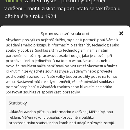
mincích
, za které byste – pokud byste je měli
v držení – mohli získat majlant. Stalo se tak třeba u
pětihaléře z roku 1924.
Zdroje:
Numismatici
,
Kurzy
Spravovat své soukromí
Abychom poskytli co nejlepší služby, my a naši partneři používáme k
ukládání a/nebo přístupu k informacím o zařízeních, technologie jako
soubory cookies. Souhlas s těmito technologiemi nám a našim
partnerům umožní zpracovávat osobní údaje, jako je chování při
procházení nebo jedinečná ID na tomto webu. Nesouhlas nebo
odvolání souhlasu může nepříznivě ovlivnit určité vlastnosti a funkce.
Kliknutím níže vyjádřete souhlas s výše uvedeným nebo proveďte
podrobnější rozhodnutí. Vaše volby budou použity pouze na tomto
webu. Nastavení můžete kdykoli změnit, včetně odvolání souhlasu,
pomocí přepínačů v Zásadách cookies nebo kliknutím na tlačítko
Spravovat souhlas ve spodní části obrazovky.
Statistiky
Ukládání a/nebo přístup k informacím v zařízení, Měření výkonu
reklam, Měření výkonu obsahu, Porozumění publiku
prostřednictvím statistik nebo kombinací údajů z různých zdrojů.