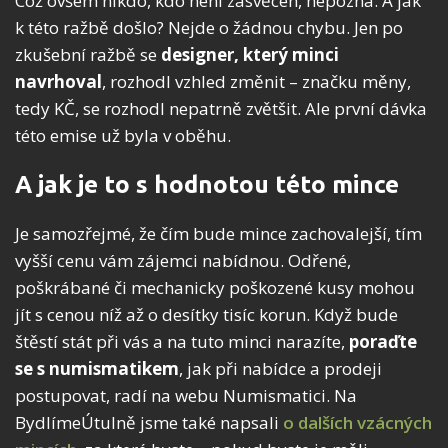
Což ovšem nikdo, kdo není zasvěcen, nepozná. A jak
k této ražbě došlo? Nejde o žádnou chybu. Jen po
zkušební ražbě se
designer, který minci
navrhoval
, rozhodl vzhled změnit – značku měny,
tedy KČ, se rozhodl nepatrně zvětšit. Ale první dávka
této emise už byla v oběhu.
A jak je to s hodnotou této mince
Je samozřejmé, že čím bude mince zachovalejší, tím
vyšší cenu vám zájemci nabídnou. Odřené,
poškrábané či mechanicky poškozené kusy mohou
jít s cenou níž až o desítky tisíc korun. Když bude
štěstí stát při vás a na tuto minci narazíte,
poraďte
se s numismatikem
, jak při nabídce a prodeji
postupovat, radí na webu Numismatici. Na
BydlímeÚtulně jsme také napsali
o dalších vzácných