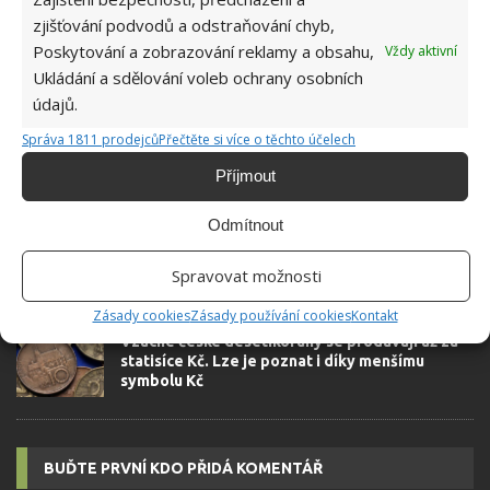
zjišťování podvodů a odstraňování chyb,
Poskytování a zobrazování reklamy a obsahu,
Vždy aktivní
SOUVISEJÍCÍ ČLÁNKY
Ukládání a sdělování voleb ochrany osobních
údajů.
Žena roky sbírala drobné mince, které následně
Správa 1811 prodejců
Přečtěte si více o těchto účelech
využila jako materiál na renovaci podlahy
Příjmout
Odmítnout
Vzácné desetikoruny, které mají cenu stovek
tisíc Kč: Sběratelé vyhledávají kousky s malými
rozdíly
Spravovat možnosti
Zásady cookies
Zásady používání cookies
Kontakt
Vzácné české desetikoruny se prodávají až za
statisíce Kč. Lze je poznat i díky menšímu
symbolu Kč
BUĎTE PRVNÍ KDO PŘIDÁ KOMENTÁŘ