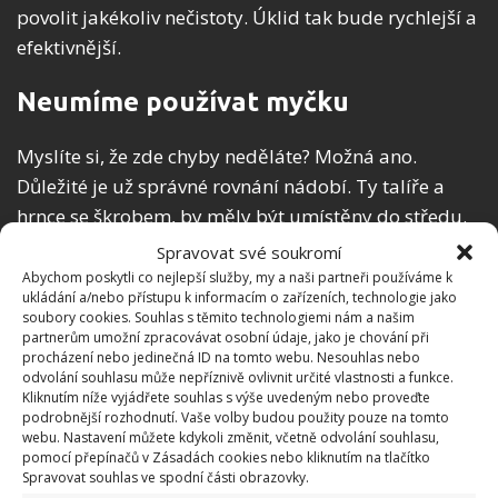
povolit jakékoliv nečistoty. Úklid tak bude rychlejší a
efektivnější.
Neumíme používat myčku
Myslíte si, že zde chyby neděláte? Možná ano.
Důležité je už správné rovnání nádobí. Ty talíře a
hrnce se škrobem, by měly být umístěny do středu.
Jde o nádobí od těstovin, brambor nebo rýže.
Spravovat své soukromí
Naopak nádobí od bílkovin, tedy masa, sýrů a vajec
Abychom poskytli co nejlepší služby, my a naši partneři používáme k
ukládání a/nebo přístupu k informacím o zařízeních, technologie jako
je vhodné umístit po okrajích. A co udělat po chvíli,
soubory cookies. Souhlas s těmito technologiemi nám a našim
kdy myčka domyje? Otevřete ji, aby se v ní
partnerům umožní zpracovávat osobní údaje, jako je chování při
procházení nebo jedinečná ID na tomto webu. Nesouhlas nebo
nehromadila vlhkost – prostředí vhodné pro plísně a
odvolání souhlasu může nepříznivě ovlivnit určité vlastnosti a funkce.
bakterie.
Kliknutím níže vyjádřete souhlas s výše uvedeným nebo proveďte
podrobnější rozhodnutí. Vaše volby budou použity pouze na tomto
webu. Nastavení můžete kdykoli změnit, včetně odvolání souhlasu,
Nečistíme závěs v koupelně
pomocí přepínačů v Zásadách cookies nebo kliknutím na tlačítko
Spravovat souhlas ve spodní části obrazovky.