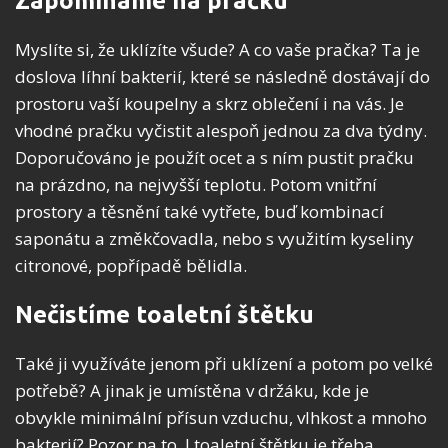
Zapomínáme na pračku
Myslíte si, že uklízíte všude? A co vaše pračka? Ta je
doslova líhní bakterií, které se následně dostávají do
prostoru vaší koupelny a skrz oblečení i na vás. Je
vhodné pračku vyčistit alespoň jednou za dva týdny.
Doporučováno je použít ocet a s ním pustit pračku
na prázdno, na nejvyšší teplotu. Potom vnitřní
prostory a těsnění také vytřete, buď kombinací
saponátu a změkčovadla, nebo s využitím kyseliny
citronové, popřípadě bělidla.
Nečistíme toaletní štětku
Také ji využíváte jenom při uklízení a potom po velké
potřebě? A jinak je umístěna v držáku, kde je
obvykle minimální přísun vzduchu, vlhkost a mnoho
bakterií? Pozor na to. I toaletní štětku je třeba