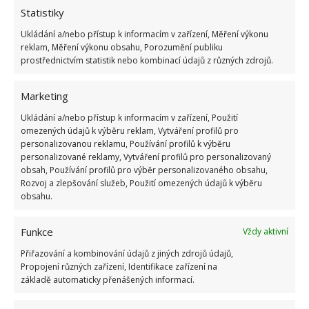
Možná vám přijde, že tím jak po něm stéká voda, se
Statistiky
automaticky myje. Tak to ale není. Voda zde
Ukládání a/nebo přístup k informacím v zařízení, Měření výkonu
způsobuje ráj pro bakterie a plísně. Hlavně
reklam, Měření výkonu obsahu, Porozumění publiku
v záhybech. Koupelnový závěs je třeba pravidelně
prostřednictvím statistik nebo kombinací údajů z různých zdrojů.
dezinfikovat buď silným solným roztokem, nebo
Marketing
silným roztokem kyseliny citronové.
Ukládání a/nebo přístup k informacím v zařízení, Použití
Nedbáme na čistotu ventilátorů
omezených údajů k výběru reklam, Vytváření profilů pro
personalizovanou reklamu, Používání profilů k výběru
personalizované reklamy, Vytváření profilů pro personalizovaný
Ty jsou určené k tomu, aby dokázaly odsát špinavý
obsah, Používání profilů pro výběr personalizovaného obsahu,
vzduch, vlhkost a také prach. A tato kombinace se
Rozvoj a zlepšování služeb, Použití omezených údajů k výběru
obsahu.
může hromadit v oblasti lamel. Zde se vše usazuje a
hromadí. Proto je na místě čistit také ventilátory
Funkce
Vždy aktivní
v koupelně, na toaletě i jinde, kde je máte. Jednou za
Přiřazování a kombinování údajů z jiných zdrojů údajů,
dva týdny je vhodné smýt vodou viditelné nečistoty a
Propojení různých zařízení, Identifikace zařízení na
potom dezinfikovat pomocí octu.
základě automaticky přenášených informací.