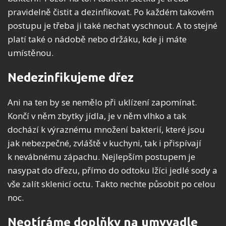
pravidelně čistit a dezinfikovat. Po každém takovém
postupu je třeba ji také nechat vyschnout. A to stejné
platí také o nádobě nebo držáku, kde ji máte
umístěnou.
Nedezinfikujeme dřez
Ani na ten by se nemělo při uklízení zapomínat.
Končí v něm zbytky jídla, je v něm vlhko a tak
dochází k výraznému množení bakterií, které jsou
jak nebezpečné, zvláště v kuchyni, tak i přispívají
k nevábnému zápachu. Nejlepším postupem je
nasypat do dřezu, přímo do odtoku lžíci jedlé sody a
vše zalít sklenicí octu. Takto nechte působit po celou
noc.
Neotíráme doplňky na umyvadle