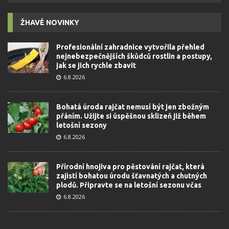
ŽHAVÉ NOVINKY
Profesionální zahradnice vytvořila přehled
nejnebezpečnějších škůdců rostlin a postupy,
jak se jich rychle zbavit
6.8.2026
Bohatá úroda rajčat nemusí být jen zbožným
přáním. Užijte si úspěšnou sklizeň již během
letošní sezony
6.8.2026
Přírodní hnojiva pro pěstování rajčat, která
zajistí bohatou úrodu šťavnatých a chutných
plodů. Připravte se na letošní sezonu včas
6.8.2026