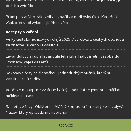
do běla vytočilo
Přání postaršího zákazníka označil za nadlidský úkol. Kadeřník
však předvedl výkon z jiného světa
Recepty a vaření
Velký test slunečnicových olejů 2026: 7 výrobků z českých obchodů
se značně liší cenou i kvalitou
Levandulový sirup z levandule lékařské: Fialová letní zásoba do
limonády, čaje i dezertů
Kokosové řezy se šlehačkou: Jednoduchý moučník, který si
zamiluje celá rodina
Vepřové na paprice zvládne každý a odmění se jemnou omáčkou i
měkkým masem
Sametové řezy „Obliž prst”: Vláčný korpus, krém, který se rozplývá.
Název, který opravdu nic nepřehání
REDAKCE