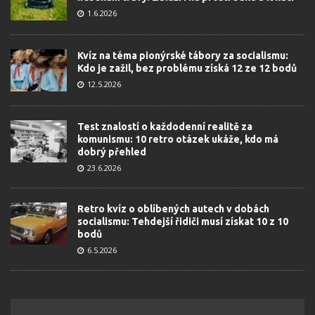
1.6.2026
Kvíz na téma pionýrské tábory za socialismu:
Kdo je zažil, bez problému získá 12 ze 12 bodů
12.5.2026
Test znalostí o každodenní realitě za
komunismu: 10 retro otázek ukáže, kdo má
dobrý přehled
23.6.2026
Retro kvíz o oblíbených autech v dobách
socialismu: Tehdejší řidiči musí získat 10 z 10
bodů
6.5.2026