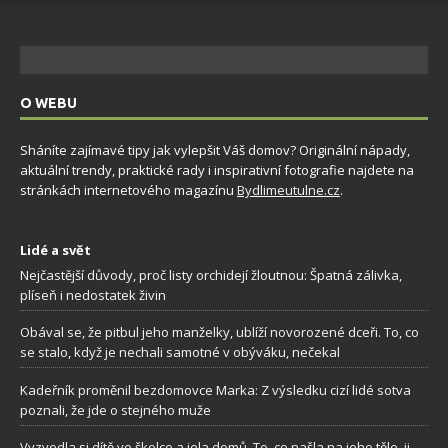
O WEBU
Sháníte zajímavé tipy jak vylepšit Váš domov? Originální nápady,
aktuální trendy, praktické rady i inspirativní fotografie najdete na
stránkách internetového magazínu
Bydlimeutulne.cz
.
Lidé a svět
Nejčastější důvody, proč listy orchidejí žloutnou: Špatná zálivka,
plíseň i nedostatek živin
Obával se, že pitbul jeho manželky, ublíží novorozené dceři. To, co
se stalo, když je nechali samotné v obýváku, nečekal
Kadeřník proměnil bezdomovce Marka: Z výsledku cizí lidé sotva
poznali, že jde o stejného muže
Vyzvedla si dítě ve školce a jela domů. To, co našla na jeho těle, ji