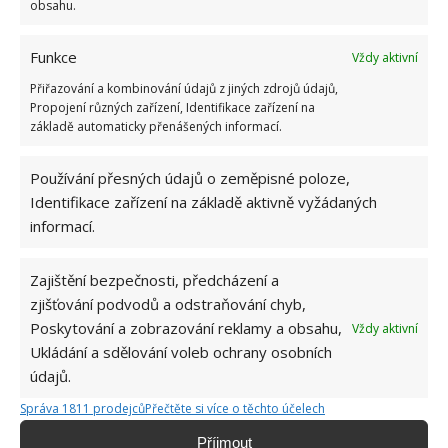
obsahu.
Funkce
Vždy aktivní
Přiřazování a kombinování údajů z jiných zdrojů údajů,
Propojení různých zařízení, Identifikace zařízení na
základě automaticky přenášených informací.
Používání přesných údajů o zeměpisné poloze,
Identifikace zařízení na základě aktivně vyžádaných
informací.
Zajištění bezpečnosti, předcházení a
zjišťování podvodů a odstraňování chyb,
LED
MYCÍ PROSTŘEDEK NA NÁDOBÍ
ÚKLID
Poskytování a zobrazování reklamy a obsahu,
Vždy aktivní
Ukládání a sdělování voleb ochrany osobních
údajů.
Hana Musilová
Správa 1811 prodejců
Přečtěte si více o těchto účelech
Do redakce Bydlimeutulne.cz se
Příjmout