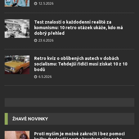
12.5.2026
Test znalostí o každodenní realitě za
komunismu: 10 retro otázek ukáže, kdo má
dobrý přehled
23.6.2026
Retro kvíz o oblíbených autech v dobách
socialismu: Tehdejší řidiči musí získat 10 z 10
bodů
6.5.2026
ŽHAVÉ NOVINKY
Proti myším je možné zakročit i bez pomoci