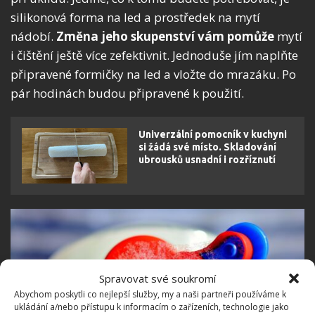
silikonová forma na led a prostředek na mytí
nádobí.
Změna jeho skupenství vám pomůže
mytí
i čištění ještě více zefektivnit. Jednoduše jím naplňte
připravené formičky na led a vložte do mrazáku. Po
pár hodinách budou připravené k použití.
Univerzální pomocník v kuchyni
si žádá své místo. Skladování
ubrousků usnadní i rozříznutí
Spravovat své soukromí
Abychom poskytli co nejlepší služby, my a naši partneři používáme k
ukládání a/nebo přístupu k informacím o zařízeních, technologie jako