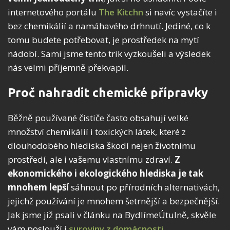
internetového portálu
The Kitchn
si navíc vystačíte i
bez chemikálií a namáhavého drhnutí. Jediné, co k
tomu budete potřebovat, je prostředek na mytí
nádobí. Sami jsme tento trik vyzkoušeli a výsledek
nás velmi příjemně překvapil.
Proč nahradit chemické přípravky
Běžně používané čističe často obsahují velké
množství chemikálií i toxických látek, které z
dlouhodobého hlediska škodí nejen životnímu
prostředí, ale i vašemu vlastnímu zdraví.
Z
ekonomického i ekologického hlediska je tak
mnohem lepší
sáhnout po přírodních alternativách,
jejichž používání je mnohem šetrnější a bezpečnější.
Jak jsme již psali v článku na BydlímeÚtulně, skvěle
vám poslouží i
suroviny z domácnosti
.