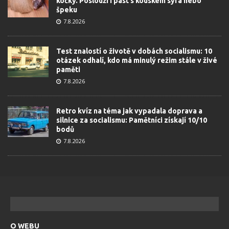
kočky. Poslouží i past s kouskem sýra nebo
špeku
7.8.2026
Test znalostí o životě v dobách socialismu: 10
otázek odhalí, kdo má minulý režim stále v živé
paměti
7.8.2026
Retro kvíz na téma jak vypadala doprava a
silnice za socialismu: Pamětníci získají 10/10
bodů
7.8.2026
O WEBU