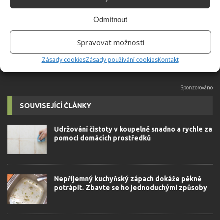
přidala během svých studií a práce
redaktorky ji tak nadchla, že se
Odmítnout
rozhodla zůstat. Její v...
[Více o
autorovi]
Spravovat možnosti
Zásady cookies
Zásady používání cookies
Kontakt
SOUVISEJÍCÍ ČLÁNKY
Udržování čistoty v koupelně snadno a rychle za
pomoci domácích prostředků
Nepříjemný kuchyňský zápach dokáže pěkně
potrápit. Zbavte se ho jednoduchými způsoby