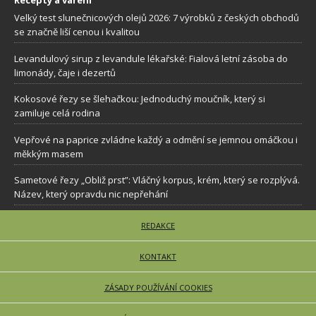
Recepty a vaření
Velký test slunečnicových olejů 2026: 7 výrobků z českých obchodů
se značně liší cenou i kvalitou
Levandulový sirup z levandule lékařské: Fialová letní zásoba do
limonády, čaje i dezertů
Kokosové řezy se šlehačkou: Jednoduchý moučník, který si
zamiluje celá rodina
Vepřové na paprice zvládne každý a odmění se jemnou omáčkou i
měkkým masem
Sametové řezy „Obliž prst”: Vláčný korpus, krém, který se rozplývá.
Název, který opravdu nic nepřehání
REDAKCE
KONTAKT
ZÁSADY POUŽÍVÁNÍ COOKIES