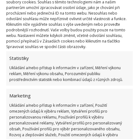
soubory cookies. Souhlas s těmito technologiemi nám a našim
partnerům umožní zpracovávat osobní údaje, jako je chování při
procházení nebo jedinečná ID na tomto webu. Nesouhlas nebo
odvolání souhlasu může nepříznivě ovlivnit určité vlastnosti a funkce.
Kliknutím níže vyjádřete souhlas s výše uvedeným nebo proveďte
Fotografie: Pixabay
podrobnější rozhodnutí. Vaše volby budou použity pouze na tomto
webu. Nastavení můžete kdykoli změnit, včetně odvolání souhlasu,
Jak používat zmražený čisticí
pomocí přepínačů v Zásadách cookies nebo kliknutím na tlačítko
Spravovat souhlas ve spodní části obrazovky.
přípravek
Statistiky
Podle webu
Receptovník
jsou vyrobené kostky v
Ukládání a/nebo přístup k informacím v zařízení, Měření výkonu
mnoha případech opravdu nenahraditelným
reklam, Měření výkonu obsahu, Porozumění publiku
pomocníkem. Využít se dají k čištění vnitřku trouby
prostřednictvím statistik nebo kombinací údajů z různých zdrojů.
od
připálených zbytků i mastných skvrn, aniž by
Marketing
hrozilo její poškrábání
. Použít je však můžete i na
špinavé nádobí.
Ukládání a/nebo přístup k informacím v zařízení, Použití
omezených údajů k výběru reklam, Vytváření profilů pro
personalizovanou reklamu, Používání profilů k výběru
personalizované reklamy, Vytváření profilů pro personalizovaný
obsah, Používání profilů pro výběr personalizovaného obsahu,
Rozvoj a zlepšování služeb, Použití omezených údajů k výběru