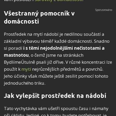
Všestranný pomocník v
domácnosti
Prostředek na mytí nádobí je nedílnou součástí a
základní výbavou téměř každé domácnosti. Snadno
si poradí
i s těmi nejodolnějšími nečistotami a
mastnotou
, o čemž jsme na stránkách
BydlímeÚtulně psali již dříve. V různé koncentraci lze
použít k
mytí
nejrůznějších předmětů a povrchů.
Jeho účinky však můžete ještě zesílit pomocí tohoto
jednoduchého triku.
Jak vylepšit prostředek na nádobí
Tato vychytávka vám ušetří spoustu času i námahy
při úklidu. Jediné, co k tomu budete potřebovat, je