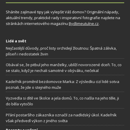
Sháníte zajímavé tipy jak vylepšit Váš domov? Originální nápady,
aktuální trendy, praktické rady i inspirativní fotografie najdete na
stránkách internetového magazínu
Bydlimeutulne.cz
.
Lidé a svět
Nejčastější důvody, proč listy orchidejí žloutnou: Špatná zálivka,
plíseň i nedostatek živin
Obával se, že pitbul jeho manželky, ublíží novorozené dceři. To, co
se stalo, když je nechali samotné v obýváku, nečekal
Kadeřník proměnil bezdomovce Marka: Z výsledku cizí lidé sotva
poznali, že jde o stejného muže
Vyzvedla si dítě ve školce a jela domů. To, co našla na jeho těle, ji
do běla vytočilo
Přání postaršího zákazníka označil za nadlidský úkol. Kadeřník
však předvedl výkon z jiného světa