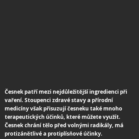
Česnek patří mezi nejdůležitější ingredienci při
vaření. Stoupenci zdravé stavy a přírodní
medicíny však přisuzují česneku také mnoho
terapeutických účinků, které můžete využít.
Česnek chrání tělo před volnými radikály, má
protizánětlivé a protiplísňové účinky.