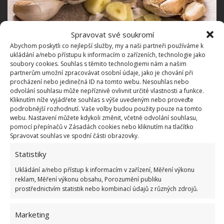
Spravovat své soukromí
Fotografie: Pixabay
Abychom poskytli co nejlepší služby, my a naši partneři používáme k
ukládání a/nebo přístupu k informacím o zařízeních, technologie jako
K posílení imunity
soubory cookies. Souhlas s těmito technologiemi nám a našim
partnerům umožní zpracovávat osobní údaje, jako je chování při
procházení nebo jedinečná ID na tomto webu. Nesouhlas nebo
Jak si uchovat zdraví? Pomocí pravidelné konzumace
odvolání souhlasu může nepříznivě ovlivnit určité vlastnosti a funkce.
česneku, protože se tím stimulují konkrétní imunitní
Kliknutím níže vyjádřete souhlas s výše uvedeným nebo proveďte
podrobnější rozhodnutí. Vaše volby budou použity pouze na tomto
buňky, pomáhá také v boji proti různým patogenům
webu. Nastavení můžete kdykoli změnit, včetně odvolání souhlasu,
a volným radikálům. Současně obsahuje celou řadu
pomocí přepínačů v Zásadách cookies nebo kliknutím na tlačítko
Spravovat souhlas ve spodní části obrazovky.
vitamínů (A, B, C a E) a snadno vstřebatelných
minerálů (draslík, hořčík, vápník, selen) pro posílení
Statistiky
obranyschopnosti organismu.
Ukládání a/nebo přístup k informacím v zařízení, Měření výkonu
reklam, Měření výkonu obsahu, Porozumění publiku
Napomáhá trávení
prostřednictvím statistik nebo kombinací údajů z různých zdrojů.
Podle odborníků je konzumace česneku vhodná při
Marketing