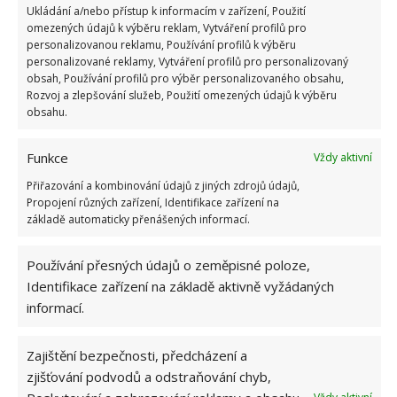
poruchách trávení, protože pomáhá snížit tlak a
Ukládání a/nebo přístup k informacím v zařízení, Použití
omezených údajů k výběru reklam, Vytváření profilů pro
nadýmání.
personalizovanou reklamu, Používání profilů k výběru
personalizované reklamy, Vytváření profilů pro personalizovaný
Lék na respirační obtíže
obsah, Používání profilů pro výběr personalizovaného obsahu,
Rozvoj a zlepšování služeb, Použití omezených údajů k výběru
obsahu.
Česnek je díky alicinu vhodný pro použití při
respiračních onemocněních a infektech dýchacích
Funkce
Vždy aktivní
cest. Je jedním z nejoblíbenějších přírodních léků na
Přiřazování a kombinování údajů z jiných zdrojů údajů,
zmírnění chřipky a nachlazení.
Propojení různých zařízení, Identifikace zařízení na
základě automaticky přenášených informací.
Pro štíhlou linii
Používání přesných údajů o zeměpisné poloze,
Podle vědeckých studií může česnek napomoci snížit
Identifikace zařízení na základě aktivně vyžádaných
tělesný tuk v těle, je však nutné souběžně zdravě jíst
informací.
a pravidelně cvičit.
Zajištění bezpečnosti, předcházení a
Pro zdravé srdce
zjišťování podvodů a odstraňování chyb,