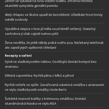
Ženich se vykašlal na svou vlastní svatbu. Zhrzená nevěsta
okamžitě vymyslela geniální pomstu
4letý chlapec ve školce upadl do bezvědomí. Učitelkám hrozí tresty
odnětí svobody
Opuštěná slepice v lese již měla osud téměř sečtený. Statečný
zachránce jí však zajistil nutnou péči
Žena nevěřila, že ještě někdy potká svého psa. Nečekaný telefonát
ale zajistil jejich opětovné shledaní
Recepty a vaření
Dýně ve sladkokyselém nálevu: Osvěžující domácí kompot bez
ananasu
Dětská vzpomínka: Rychlá pěna z bílků a jahod
Rychlá večeře ze spíže: Zavařovaná cuketová omáčka s ananasem
ve stylu sladkokyselé omáčky Uncle Ben’s
Švédské masové kuličky s krémovou omáčkou: Domácí
skandinávská klasika ve stylu IKEA