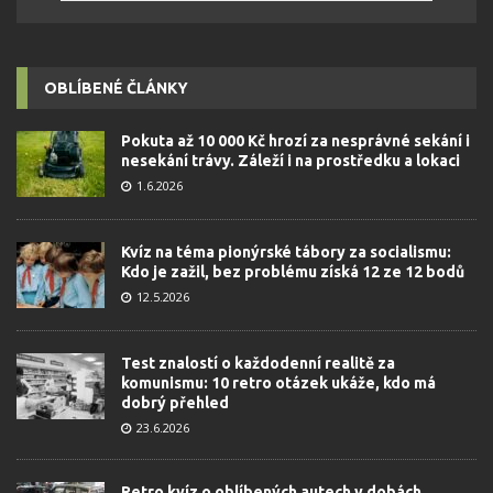
OBLÍBENÉ ČLÁNKY
Pokuta až 10 000 Kč hrozí za nesprávné sekání i
nesekání trávy. Záleží i na prostředku a lokaci
1.6.2026
Kvíz na téma pionýrské tábory za socialismu:
Kdo je zažil, bez problému získá 12 ze 12 bodů
12.5.2026
Test znalostí o každodenní realitě za
komunismu: 10 retro otázek ukáže, kdo má
dobrý přehled
23.6.2026
Retro kvíz o oblíbených autech v dobách