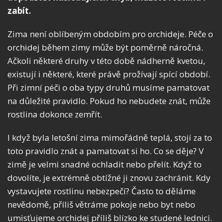
zabít.
Zima není oblíbeným obdobím pro orchideje. Péče o
orchidej během zimy může být poměrně náročná.
Ačkoli některé druhy v této době nádherně kvetou,
existují i některé, které právě prožívají spící období.
Při zimní péči o oba typy druhů musíme pamatovat
na důležité pravidlo. Pokud ho nebudete znát, může
rostlina dokonce zemřít.
I když byla letošní zima mimořádně teplá, stojí za to
toto pravidlo znát a pamatovat si ho. Co se děje? V
zimě je velmi snadné ochladit nebo přelít. Když to
dovolíte, je extrémně obtížné ji znovu zachránit. Kdy
vystavujete rostlinu nebezpečí? Často to děláme
nevědomě, příliš větráme pokoje nebo byt nebo
umisťujeme orchidej příliš blízko ke studené lednici.