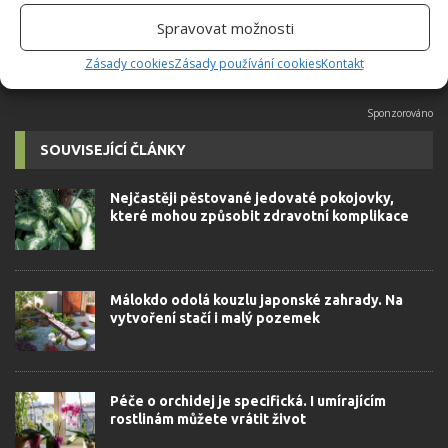
autorovi]
Spravovat možnosti
Zásady cookies
Zásady používání cookies
Kontakt
SOUVISEJÍCÍ ČLÁNKY
Nejčastěji pěstované jedovaté pokojovky,
které mohou způsobit zdravotní komplikace
Málokdo odolá kouzlu japonské zahrady. Na
vytvoření stačí i malý pozemek
Péče o orchidej je specifická. I umírajícím
rostlinám můžete vrátit život