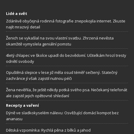
Lidé a svět
Zdánlivě obyčejná rodinná fotografie znepokojila internet. Zkuste
najít mrazivý detail
Ženich se vykašlal na svou vlastní svatbu. Zhrzená nevěsta
okamžitě vymyslela geniální pomstu
4letý chlapec ve školce upadl do bezvědomí. Učitelkám hrozí tresty
odnětí svobody
Opuštěná slepice v lese již měla osud téměř sečtený. Statečný
zachránce jí však zajistil nutnou péči
Žena nevěřila, že ještě někdy potká svého psa. Nečekaný telefonát
ale zajistil jejich opětovné shledaní
Recepty a vaření
Dýně ve sladkokyselém nálevu: Osvěžující domácí kompot bez
ananasu
Dětská vzpomínka: Rychlá pěna z bílků a jahod