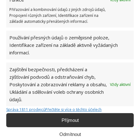
Přiřazování a kombinování údajů z jiných zdrojů údajů,
Propojení různých zařízení, Identifikace zařízení na
základě automaticky přenášených informací.
Používání přesných údajů o zeměpisné poloze,
Identifikace zařízení na základě aktivně vyžádaných
informací.
Zajištění bezpečnosti, předcházení a
zjišťování podvodů a odstraňování chyb,
ORCHIDEJE
PĚSTOVÁNÍ
ROSTLINY
Poskytování a zobrazování reklamy a obsahu,
Vždy aktivní
Ukládání a sdělování voleb ochrany osobních
údajů.
Hana Musilová
Správa 1811 prodejců
Přečtěte si více o těchto účelech
Do redakce Bydlimeutulne.cz se
Příjmout
přidala během svých studií a práce
redaktorky ji tak nadchla, že se
Odmítnout
rozhodla zůstat. Její v...
[Více o