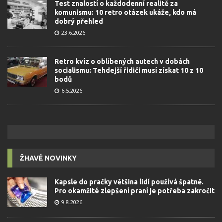
Test znalostí o každodenní realitě za
komunismu: 10 retro otázek ukáže, kdo má
dobrý přehled
23.6.2026
Retro kvíz o oblíbených autech v dobách
socialismu: Tehdejší řidiči musí získat 10 z 10
bodů
6.5.2026
ŽHAVÉ NOVINKY
Kapsle do pračky většina lidí používá špatně.
Pro okamžité zlepšení praní je potřeba zakročit
9.8.2026