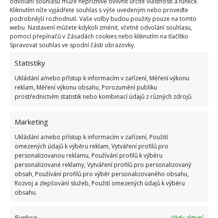
odvolání souhlasu může nepříznivě ovlivnit určité vlastnosti a funkce.
Na co nesmíte zapomenout?
Kliknutím níže vyjádřete souhlas s výše uvedeným nebo proveďte
podrobnější rozhodnutí. Vaše volby budou použity pouze na tomto
webu. Nastavení můžete kdykoli změnit, včetně odvolání souhlasu,
Samozřejmě se musíte řídit běžnými pravidly pro
pomocí přepínačů v Zásadách cookies nebo kliknutím na tlačítko
pěstování těchto nádherných květin. Hlídat musíte
Spravovat souhlas ve spodní části obrazovky.
teplotu okolí, vlhkost vzduchu, ale také kvalitu půdy
Statistiky
a četnost zalévání. Ideální je orchideje příliš
Ukládání a/nebo přístup k informacím v zařízení, Měření výkonu
nepřesazovat a pěstovat ji v průhledné nádobě.
reklam, Měření výkonu obsahu, Porozumění publiku
prostřednictvím statistik nebo kombinací údajů z různých zdrojů.
Zalévat příliš nepotřebuje, protože většinu vláhy si
bere z půdu a vzduchu.
Marketing
Zdroj: GardeningKnowHow
Ukládání a/nebo přístup k informacím v zařízení, Použití
omezených údajů k výběru reklam, Vytváření profilů pro
personalizovanou reklamu, Používání profilů k výběru
personalizované reklamy, Vytváření profilů pro personalizovaný
obsah, Používání profilů pro výběr personalizovaného obsahu,
Rozvoj a zlepšování služeb, Použití omezených údajů k výběru
obsahu.
Funkce
Vždy aktivní