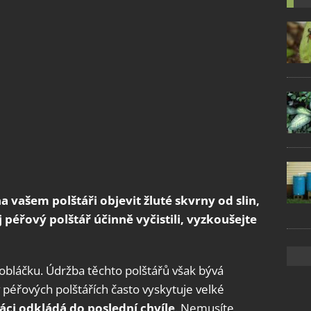
 vašem polštáři objevit žluté skvrny od slin,
j péřový polštář účinně vyčistili, vyzkoušejte
 obláčku. Údržba těchto polštářů však bývá
v péřových polštářích často vyskytuje velké
ráci odkládá do poslední chvíle
. Nemusíte