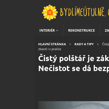
INTERIÉR
REKONSTRUKCE
Z
HLAVNÍ STRÁNKA
RADY A TIPY
Čist
zbavit i v pračce
Čistý polštář je z
Nečistot se dá bezp