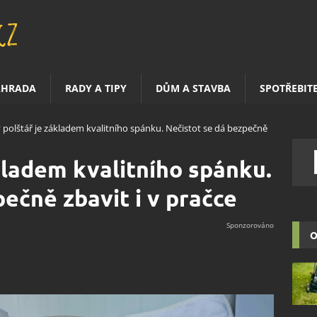
AHRADA
RADY A TIPY
DŮM A STAVBA
SPOTŘEBIT
ý polštář je základem kvalitního spánku. Nečistot se dá bezpečně
ákladem kvalitního spánku.
ečně zbavit i v pračce
O