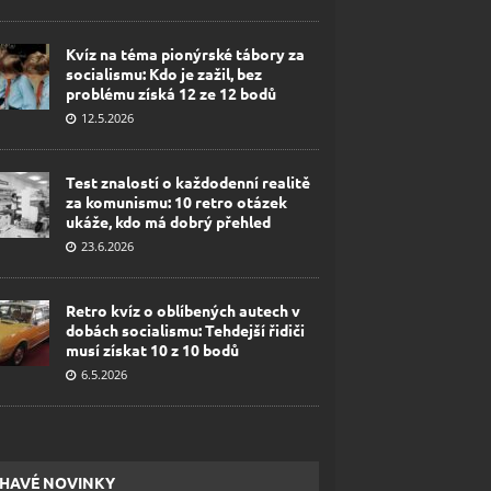
Kvíz na téma pionýrské tábory za
socialismu: Kdo je zažil, bez
problému získá 12 ze 12 bodů
12.5.2026
Test znalostí o každodenní realitě
za komunismu: 10 retro otázek
ukáže, kdo má dobrý přehled
23.6.2026
Retro kvíz o oblíbených autech v
dobách socialismu: Tehdejší řidiči
musí získat 10 z 10 bodů
6.5.2026
HAVÉ NOVINKY