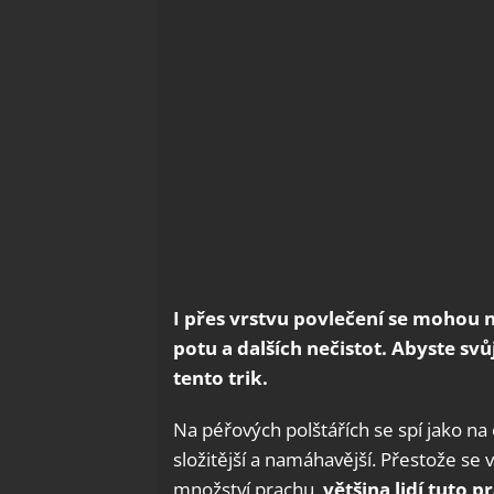
I přes vrstvu povlečení se mohou na
potu a dalších nečistot. Abyste svů
tento trik.
Na péřových polštářích se spí jako na
složitější a namáhavější. Přestože se 
množství prachu,
většina lidí tuto p