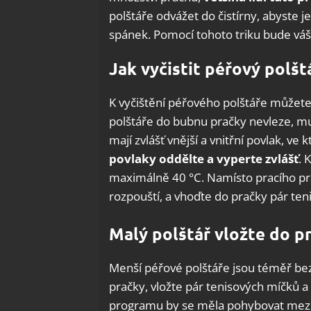
polštáře odvážet do čistírny, abyste je
spánek. Pomocí tohoto triku bude váš
Jak vyčistit péřový polšt
K vyčištění péřového polštáře můžet
polštáře do bubnu pračky nevleze, mus
mají zvlášť vnější a vnitřní povlak, ve
povlaky oddělte a vyperte zvlášť
. 
maximálně 40 °C. Namísto pracího práš
rozpouští, a vhoďte do pračky pár ten
Malý polštář vložte do p
Menší péřové polštáře jsou téměř be
pračky, vložte pár tenisových míčků a
programu by se měla pohybovat mezi 3