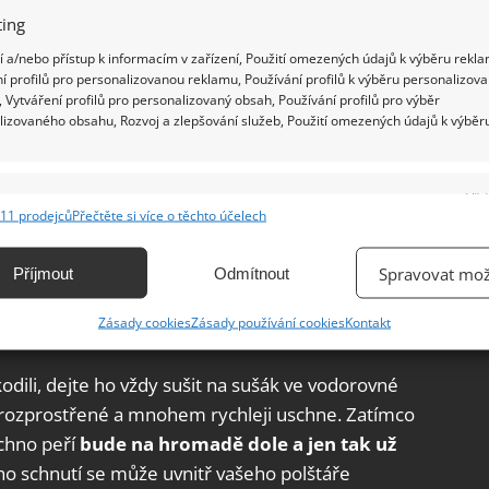
ing
 a/nebo přístup k informacím v zařízení, Použití omezených údajů k výběru rekla
í profilů pro personalizovanou reklamu, Používání profilů k výběru personalizov
 Vytváření profilů pro personalizovaný obsah, Používání profilů pro výběr
lizovaného obsahu, Rozvoj a zlepšování služeb, Použití omezených údajů k výběr
e
Vžd
11 prodejců
Přečtěte si více o těchto účelech
ání a kombinování údajů z jiných zdrojů údajů, Propojení různých zařízení,
kace zařízení na základě automaticky přenášených informací.
Spravovat mož
Příjmout
Odmítnout
ání přesných údajů o zeměpisné poloze, Identifikace zařízení na
Zásady cookies
Zásady používání cookies
Kontakt
o polštáře
ě aktivně vyžádaných informací.
dili, dejte ho vždy sušit na sušák ve vodorovné
ění bezpečnosti, předcházení a zjišťování podvodů a
rozprostřené a mnohem rychleji uschne. Zatímco
ňování chyb, Poskytování a zobrazování reklamy a obsahu,
Vžd
chno peří
bude na hromadě dole a jen tak už
ní a sdělování voleb ochrany osobních údajů.
ho schnutí se může uvnitř vašeho polštáře