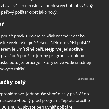
 zbavili všech nečistot a mohli si vychutnat výživný
 péřový polštář opět jako nový.
ář
e použít pračku. Pokud se však rozměr vašeho
íte vyzkoušet jiné řešení. Některé větší polštáře
 kterém je umístěné peří.
Nejprve jednotlivé
K praní peří použijte jemný program s teplotou
ku použijte prací gel, který se ve vodě snadněji
isových míčků.
račky celý
zproblémové. Jednoduše vhoďte celý polštář do
 nastavte vhodný prací program. Teplota pracího
0 a 40 °C, abyste peří uvnitř polštáře