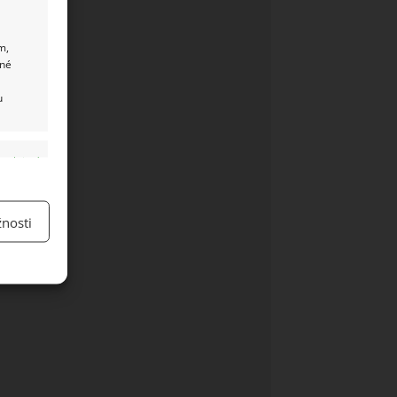
m,
ané
u
y aktivní
nosti
y aktivní