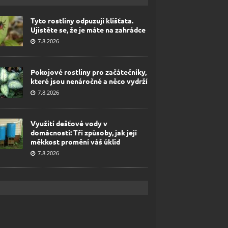
Tyto rostliny odpuzují klíšťata.
Ujistěte se, že je máte na zahrádce
7.8.2026
Pokojové rostliny pro začátečníky,
které jsou nenáročné a něco vydrží
7.8.2026
Využití dešťové vody v
domácnosti: Tři způsoby, jak její
měkkost promění váš úklid
7.8.2026