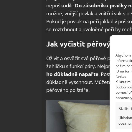
nepoškodili.
Do zásobníku pračky nal
možné, vnější povlak a vnitřní vak s pe
Pokud je povlak na peří jakkoliv poš
se roztrhnout a uvolněné peří by mohl
Jak vyčistit péřový polšt
Abychom p
Oživit a osvěžit své péřové polštáře m
informací
žehličku s funkcí páry. Nejprve polšt
našim par
ID na tom
ho důkladně napařte
. Postup opaku
funkce.
důkladně vyschnout. Můžete se tak zba
Kliknutím
budou pou
péřového polštáře.
pomocí př
obrazovky
Statist
Ukládání
obsahu, 