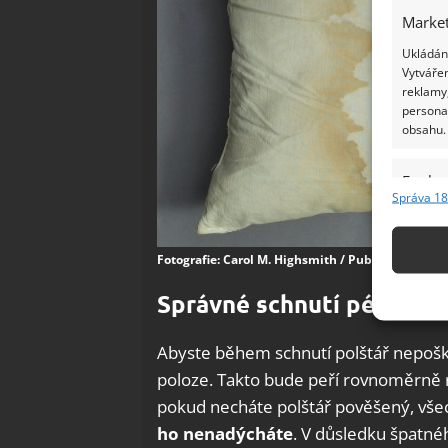
Market
Ukládání
Vytvářen
reklamy,
persona
obsahu.
Funkc
Správa 18
Přiřazov
Identifi
Fotografie: Carol M. Highsmith / Public Domain
Použív
Správné schnutí péřovéh
základ
Abyste během schnutí polštář nepoško
Zajišt
poloze. Takto bude peří rovnoměrně 
odstra
pokud necháte polštář pověšený, vše
Ukládá
ho nenadýcháte
. V důsledku špatné