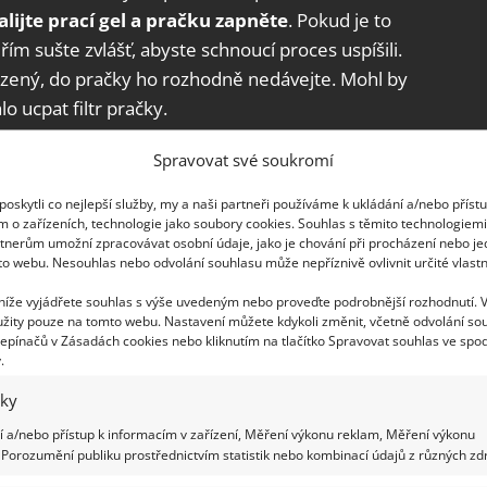
ijte prací gel a pračku zapněte
. Pokud je to
řím sušte zvlášť, abyste schnoucí proces uspíšili.
kozený, do pračky ho rozhodně nedávejte. Mohl by
o ucpat filtr pračky.
ář bez pračky
Spravovat své soukromí
oskytli co nejlepší služby, my a naši partneři používáme k ukládání a/nebo příst
ůžete i bez použití pračky. Místo toho použijte
m o zařízeních, technologie jako soubory cookies. Souhlas s těmito technologiem
ář zavěste do vzduchu a
pomocí žehličky a páry
tnerům umožní zpracovávat osobní údaje, jako je chování při procházení nebo j
to webu. Nesouhlas nebo odvolání souhlasu může nepříznivě ovlivnit určité vlastn
jte alespoň dvakrát a nakonec nechte polštář
vit prachu i dalších nečistot usazených uvnitř
 níže vyjádřete souhlas s výše uvedeným nebo proveďte podrobnější rozhodnutí. 
žity pouze na tomto webu. Nastavení můžete kdykoli změnit, včetně odvolání so
epínačů v Zásadách cookies nebo kliknutím na tlačítko Spravovat souhlas ve spod
.
iky
 a/nebo přístup k informacím v zařízení, Měření výkonu reklam, Měření výkonu
Porozumění publiku prostřednictvím statistik nebo kombinací údajů z různých zdr