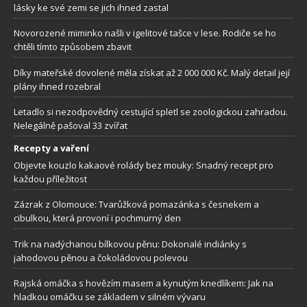
lásky ke své zemi se jich ihned zastal
Novorozené miminko našli v igelitové tašce v lese. Rodiče se ho
chtěli tímto způsobem zbavit
Díky mateřské dovolené měla získat až 2 000 000 Kč. Malý detail její
plány ihned rozebral
Letadlo si nezodpovědný cestující spletl se zoologickou zahradou.
Nelegálně pašoval 33 zvířat
Recepty a vaření
Objevte kouzlo kakaové rolády bez mouky: Snadný recept pro
každou příležitost
Zázrak z Olomouce: Tvarůžková pomazánka s česnekem a
cibulkou, která provoní i pochmurný den
Trik na nadýchanou bílkovou pěnu: Dokonalé indiánky s
jahodovou pěnou a čokoládovou polevou
Rajská omáčka s hovězím masem a kynutým knedlíkem: Jak na
hladkou omáčku se základem v silném vývaru