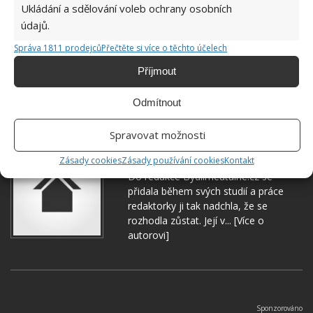
Ukládání a sdělování voleb ochrany osobních
údajů.
Správa 1811 prodejců
Přečtěte si více o těchto účelech
Příjmout
DOMÁCÍ PRÁCE
DOMÁCNOST
PRANÍ
Odmítnout
Spravovat možnosti
Hana Musilová
Zásady cookies
Zásady používání cookies
Kontakt
Do redakce Bydlimeutulne.cz se
přidala během svých studií a práce
redaktorky ji tak nadchla, že se
rozhodla zůstat. Její v...
[Více o
autorovi]