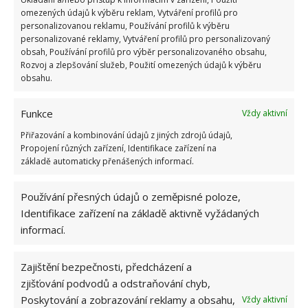
práci, vytřeli celý dům a nyní máte pocit, že se vám
omezených údajů k výběru reklam, Vytváření profilů pro
personalizovanou reklamu, Používání profilů k výběru
hlavici mopu nepodaří snad nikdy vyprat? Nechte ji
personalizované reklamy, Vytváření profilů pro personalizovaný
krátce odmočit v umyvadle nebo ve dřezu, a nakonec
obsah, Používání profilů pro výběr personalizovaného obsahu,
Rozvoj a zlepšování služeb, Použití omezených údajů k výběru
vhoďte na silnější program do pračky. Mop bude po
obsahu.
vytažení z pračky perfektně čistý a přípraven na
další vytírání.
Funkce
Vždy aktivní
Přiřazování a kombinování údajů z jiných zdrojů údajů,
Propojení různých zařízení, Identifikace zařízení na
základě automaticky přenášených informací.
Používání přesných údajů o zeměpisné poloze,
Identifikace zařízení na základě aktivně vyžádaných
informací.
Zajištění bezpečnosti, předcházení a
zjišťování podvodů a odstraňování chyb,
Poskytování a zobrazování reklamy a obsahu,
Vždy aktivní