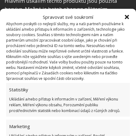
Hlavním úskalím těchto produktů jsou použitá
barviva. Možná je batoh obarven některým
z pigmentů, který by následně mohl při praní celý
Spravovat své soukromí
Abychom poskytli co nejlepší služby, my a naši partneři používáme k
batoh poničit. Pokud ale cedulka udává, že lze batoh
ukládání a/nebo přístupu k informacím o zařízeních, technologie jako
hodit do pračky, určitě je to bezpečné a můžete tak
soubory cookies. Souhlas s těmito technologiemi nám a našim
partnerům umožní zpracovávat osobní údaje, jako je chování při
svou tašku trochu provonět a vyčistit.
procházení nebo jedinečná ID na tomto webu. Nesouhlas nebo
odvolání souhlasu může nepříznivě ovlivnit určité vlastnosti a funkce.
Podložky na cvičení
Kliknutím níže vyjádřete souhlas s výše uvedeným nebo proveďte
podrobnější rozhodnutí. Vaše volby budou použity pouze na tomto
webu. Nastavení můžete kdykoli změnit, včetně odvolání souhlasu,
Na lekcích sportu se často pořádně zapotíme. Na
pomocí přepínačů v Zásadách cookies nebo kliknutím na tlačítko
Spravovat souhlas ve spodní části obrazovky.
podložce se tak usazují bakterie a začíná být
nebezpečná pro zdraví. Zkuste ji vhodit do pračky a
Statistiky
uvidíte, že se vám bude na příští cvičební lekci
Ukládání a/nebo přístup k informacím v zařízení, Měření výkonu
sportovat mnohem lépe.
reklam, Měření výkonu obsahu, Porozumění publiku
prostřednictvím statistik nebo kombinací údajů z různých zdrojů.
Mop
Marketing
Vytírání může být pořádná dřina. Dokončili jste
Ukládání a/nebo přístup k informacím v zařízení, Použití