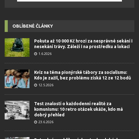
OBLÍBENÉ ČLÁNKY
Pokuta až 10 000 Kč hrozí za nesprávné sekání i
nesekání trávy. Záleží i na prostředku a lokaci
1.6.2026
Kvíz na téma pionýrské tábory za socialismu:
Kdo je zažil, bez problému získá 12 ze 12 bodů
12.5.2026
Test znalostí o každodenní realitě za
komunismu: 10 retro otázek ukáže, kdo má
dobrý přehled
23.6.2026