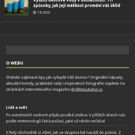
Využití dešťové vody v domácnosti: Tři
způsoby, jak její měkkost promění váš úklid
7.8.2026
O WEBU
Sháníte zajímavé tipy jak vylepšit Váš domov? Originální nápady,
aktuální trendy, praktické rady i inspirativní fotografie najdete na
stránkách internetového magazínu
Bydlimeutulne.cz
.
Lidé a svět
Po extrémních vedrech přijde prudká změna: V příštích dnech nás
podle meteorologů čeká počasí, jaké už nikdo nečekal
57letý obchodník si všiml, jak se skupina lidí naváží do policie. Z