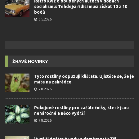
Retro kvíz o oblíbených autech v dobách
socialismu: Tehdejší řidiči musí získat 10 z 10
bodů
6.5.2026
ŽHAVÉ NOVINKY
Tyto rostliny odpuzují klíšťata. Ujistěte se, že je
máte na zahrádce
7.8.2026
Pokojové rostliny pro začátečníky, které jsou
nenáročné a něco vydrží
7.8.2026