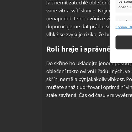
persona
Jak nemít zatuchlé oblečení? Nejlepší
obsahu.
vane vítr a svítí slunce. Nejenom, že p
nenapodobitelnou vůni a svěžest, kte
Funkc
doporučujeme dát prádlo sušit hned p
Správa 18
Přiřazov
vlhké se zvyšuje riziko, že bude cítit.
Identifi
Roli hraje i správné uklád
Použív
základ
Do skříně ho ukládejte jenom pokud jst
oblečení takto ovlivní i řadu jiných, ve
Zajišt
skříni neměla být jakákoliv vlhkost. P
odstra
můžete snažit udržovat i optimální vl
Ukládá
stále zavřená. Čas od času v ní vyvětre