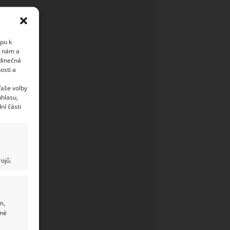
upu k
i nám a
edinečná
osti a
Vaše volby
uhlasu,
ní části
ojů.
m,
ané