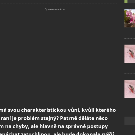
 má svou charakteristickou vůni, kvůli kterého
raní je problém stejný? Patrně děláte něco
m na chyby, ale hlavně na správné postupy
apáchat zatuchlinou, ale bude dokonale svěží.