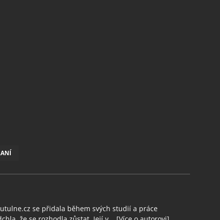
RANÍ
tulne.cz se přidala během svých studií a práce
chla, že se rozhodla zůstat. Její v...
[Více o autorovi]