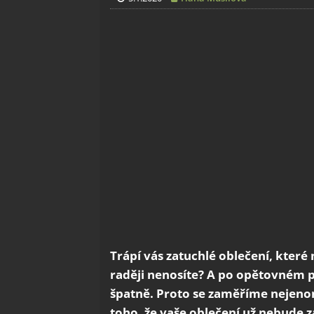
Trápí vás zatuchlé oblečení, které
raději nenosíte? A po opětovném p
špatně. Proto se zaměříme nejeno
toho, že vaše oblečení už nebude z