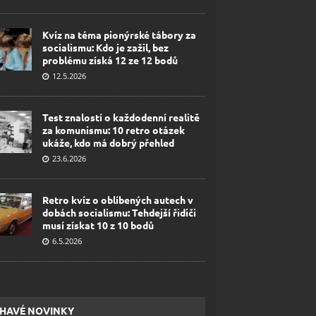
Kvíz na téma pionýrské tábory za
socialismu: Kdo je zažil, bez
problému získá 12 ze 12 bodů
12.5.2026
Test znalostí o každodenní realitě
za komunismu: 10 retro otázek
ukáže, kdo má dobrý přehled
23.6.2026
Retro kvíz o oblíbených autech v
dobách socialismu: Tehdejší řidiči
musí získat 10 z 10 bodů
6.5.2026
HAVÉ NOVINKY