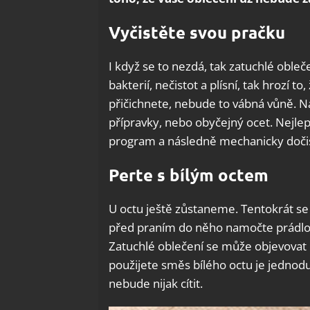
Vyčistěte svou pračku
I když se to nezdá, tak zatuchlé oble
bakterií, nečistot a plísní, tak hrozí 
přičichnete, nebude to vábná vůně. Na
přípravky, nebo obyčejný ocet. Nejlepš
program a následně mechanicky dočist
Perte s bílým octem
U octu ještě zůstaneme. Tentokrát se
před praním do něho namočte prádlo 
Zatuchlé oblečení se může objevovat 
použijete směs bílého octu je jednoduše
nebude nijak cítit.