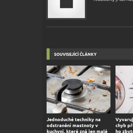
SOUVISEJÍCÍ ČLÁNKY
Jednoduché techniky na
Vyvaruj
odstranění mastnoty v
chyb př
kuchyni, které zná jen malé
ho zbyt