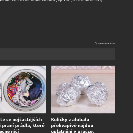
te se nejčastějších
Kuličky z alobalu
i praní prádla, které
překvapivě najdou
ečně ničí
uplatnění v pračce.