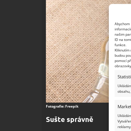
Abychom p
informací
našim par
ID na tom
funkce.
Kliknutím
budou pou
pomocí př
obrazovky
Statist
Ukládání
obsahu, 
Market
Fotografie: Freepik
Ukládání
Sušte správně
Vytvářen
reklamy,