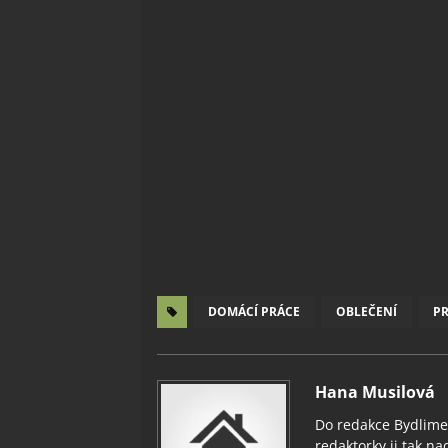
DOMÁCÍ PRÁCE
OBLEČENÍ
P
Hana Musilová
Do redakce Bydlimeu
redaktorky ji tak nad