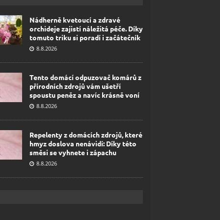
Nádherně kvetoucí a zdravé
orchideje zajistí náležitá péče. Díky
tomuto triku si poradí i začátečník
8.8.2026
Tento domácí odpuzovač komárů z
přírodních zdrojů vám ušetří
spoustu peněz a navíc krásně voní
8.8.2026
Repelenty z domácích zdrojů, které
hmyz doslova nenávidí: Díky této
směsi se vyhnete i zápachu
8.8.2026