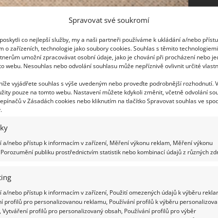
Spravovat své soukromí
oskytli co nejlepší služby, my a naši partneři používáme k ukládání a/nebo příst
m o zařízeních, technologie jako soubory cookies. Souhlas s těmito technologiem
tnerům umožní zpracovávat osobní údaje, jako je chování při procházení nebo j
to webu. Nesouhlas nebo odvolání souhlasu může nepříznivě ovlivnit určité vlastn
 níže vyjádřete souhlas s výše uvedeným nebo proveďte podrobnější rozhodnutí. 
žity pouze na tomto webu. Nastavení můžete kdykoli změnit, včetně odvolání so
epínačů v Zásadách cookies nebo kliknutím na tlačítko Spravovat souhlas ve spod
.
iky
 a/nebo přístup k informacím v zařízení, Měření výkonu reklam, Měření výkonu
Porozumění publiku prostřednictvím statistik nebo kombinací údajů z různých zdr
ing
 a/nebo přístup k informacím v zařízení, Použití omezených údajů k výběru rekla
í profilů pro personalizovanou reklamu, Používání profilů k výběru personalizov
 Vytváření profilů pro personalizovaný obsah, Používání profilů pro výběr