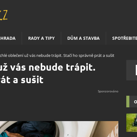
AHRADA
RADY A TIPY
DŮM A STAVBA
SPOTŘEBIT
chlé oblečení už vás nebude trápit. Stačí ho správně prát a sušit
už vás nebude trápit.
át a sušit
O