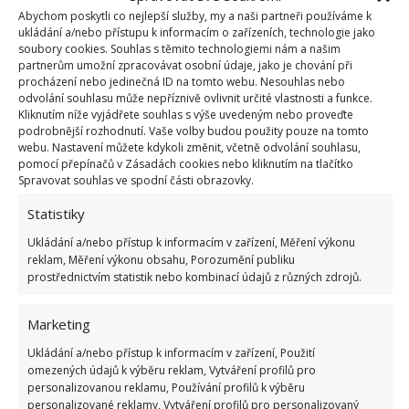
Kdy sázet?
Abychom poskytli co nejlepší služby, my a naši partneři používáme k
ukládání a/nebo přístupu k informacím o zařízeních, technologie jako
soubory cookies. Souhlas s těmito technologiemi nám a našim
Arašídy jsou jižanského původu. Proto je nejlepší,
partnerům umožní zpracovávat osobní údaje, jako je chování při
když je zasadíte v druhé polovině května, jinak se jim
procházení nebo jedinečná ID na tomto webu. Nesouhlas nebo
odvolání souhlasu může nepříznivě ovlivnit určité vlastnosti a funkce.
bude těžko klíčit. Sklizeň by měla nastat koncem
Kliknutím níže vyjádřete souhlas s výše uvedeným nebo proveďte
září. V nejlepším případě to poznáte tak, že jejich
podrobnější rozhodnutí. Vaše volby budou použity pouze na tomto
webu. Nastavení můžete kdykoli změnit, včetně odvolání souhlasu,
vrcholy trochu zežloutnou.
pomocí přepínačů v Zásadách cookies nebo kliknutím na tlačítko
Spravovat souhlas ve spodní části obrazovky.
Plodiny se ale sklízí i v případě, že vršky zůstaly
Statistiky
zelené. Dávejte si pozor na ranní mrazíky, protože ty
chuť arašídů jasně znehodnotí. Budou potom velmi
Ukládání a/nebo přístup k informacím v zařízení, Měření výkonu
reklam, Měření výkonu obsahu, Porozumění publiku
hořké a budete je moci všechny vyhodit. A to jistě po
prostřednictvím statistik nebo kombinací údajů z různých zdrojů.
sezoně plné práce nechcete.
Marketing
Fotografie: Youtube Screen
Ukládání a/nebo přístup k informacím v zařízení, Použití
omezených údajů k výběru reklam, Vytváření profilů pro
personalizovanou reklamu, Používání profilů k výběru
personalizované reklamy, Vytváření profilů pro personalizovaný