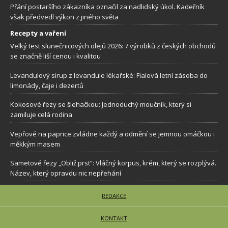
Přání postaršího zákazníka označil za nadlidský úkol. Kadeřník
však předvedl výkon z jiného světa
Recepty a vaření
Velký test slunečnicových olejů 2026: 7 výrobků z českých obchodů
se značně liší cenou i kvalitou
Levandulový sirup z levandule lékařské: Fialová letní zásoba do
limonády, čaje i dezertů
Kokosové řezy se šlehačkou: Jednoduchý moučník, který si
zamiluje celá rodina
Vepřové na paprice zvládne každý a odmění se jemnou omáčkou i
měkkým masem
Sametové řezy „Obliž prst”: Vláčný korpus, krém, který se rozplývá.
Název, který opravdu nic nepřehání
REDAKCE
KONTAKT