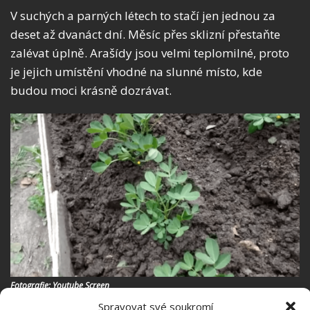
V suchých a parných létech to stačí jen jednou za
deset až dvanáct dní. Měsíc přes sklizní přestaňte
zalévat úplně. Arašídy jsou velmi teplomilné, proto
je jejich umístění vhodné na slunné místo, kde
budou moci krásně dozrávat.
Fotografie: Youtube Screen
Spravovat své soukromí