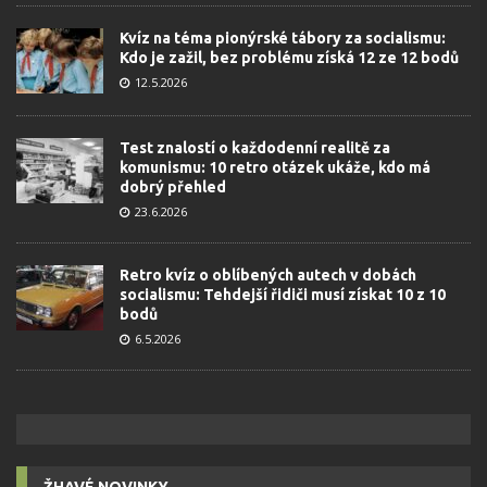
Kvíz na téma pionýrské tábory za socialismu:
Kdo je zažil, bez problému získá 12 ze 12 bodů
12.5.2026
Test znalostí o každodenní realitě za
komunismu: 10 retro otázek ukáže, kdo má
dobrý přehled
23.6.2026
Retro kvíz o oblíbených autech v dobách
socialismu: Tehdejší řidiči musí získat 10 z 10
bodů
6.5.2026
ŽHAVÉ NOVINKY