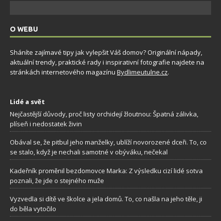
O WEBU
Sháníte zajímavé tipy jak vylepšit Váš domov? Originální nápady,
aktuální trendy, praktické rady i inspirativní fotografie najdete na
stránkách internetového magazínu
Bydlimeutulne.cz
.
Lidé a svět
Nejčastější důvody, proč listy orchidejí žloutnou: Špatná zálivka,
plíseň i nedostatek živin
Obával se, že pitbul jeho manželky, ublíží novorozené dceři. To, co
se stalo, když je nechali samotné v obýváku, nečekal
Kadeřník proměnil bezdomovce Marka: Z výsledku cizí lidé sotva
poznali, že jde o stejného muže
Vyzvedla si dítě ve školce a jela domů. To, co našla na jeho těle, ji
do běla vytočilo