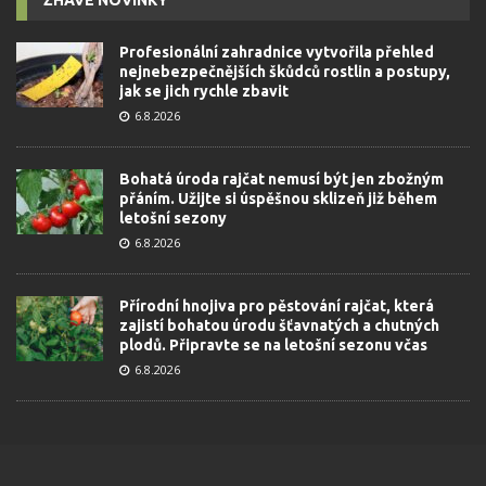
Profesionální zahradnice vytvořila přehled
nejnebezpečnějších škůdců rostlin a postupy,
jak se jich rychle zbavit
6.8.2026
Bohatá úroda rajčat nemusí být jen zbožným
přáním. Užijte si úspěšnou sklizeň již během
letošní sezony
6.8.2026
Přírodní hnojiva pro pěstování rajčat, která
zajistí bohatou úrodu šťavnatých a chutných
plodů. Připravte se na letošní sezonu včas
6.8.2026