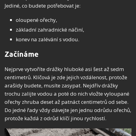
Jediné, co budete potřebovat je:
oloupené ořechy,
základní zahradnické náčiní,
konev na zalévání s vodou.
Začínáme
Nejprve vytvoříte drážky hluboké asi šest až sedm
centimetrů. Klíčová je zde jejich vzdálenost, protože
arašídy budete, musíte zasypat. Nejdřív drážky
trochu zalijte vodou a poté do nich vložte vyloupané
ořechy zhruba deset až patnáct centimetrů od sebe.
Do jedné řady vždy dávejte jen jednu odrůdu ořechů,
protože každá z odrůd klíčí jinou rychlostí.