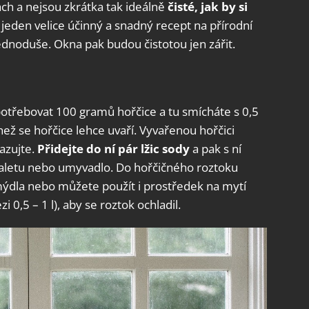
ch a nejsou zkrátka tak ideálně
čisté, jak by si
 jeden velice účinný a snadný recept na přírodní
jednoduše. Okna pak budou čistotou jen zářit.
otřebovat 100 gramů hořčice a tu smícháte s 0,5
 než se hořčice lehce uvaří. Vyvařenou hořčici
azujte.
P
řidejte do ní pár lžic sody
a pak s ní
oaletu nebo umyvadlo. Do hořčičného roztoku
 mýdla nebo můžete použít i prostředek na mytí
 0,5 – 1 l), aby se roztok ochladil.