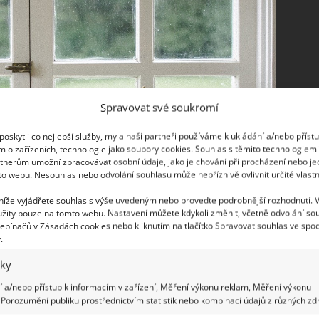
Spravovat své soukromí
oskytli co nejlepší služby, my a naši partneři používáme k ukládání a/nebo příst
m o zařízeních, technologie jako soubory cookies. Souhlas s těmito technologiem
tnerům umožní zpracovávat osobní údaje, jako je chování při procházení nebo j
to webu. Nesouhlas nebo odvolání souhlasu může nepříznivě ovlivnit určité vlastn
 níže vyjádřete souhlas s výše uvedeným nebo proveďte podrobnější rozhodnutí. 
žity pouze na tomto webu. Nastavení můžete kdykoli změnit, včetně odvolání so
epínačů v Zásadách cookies nebo kliknutím na tlačítko Spravovat souhlas ve spod
.
lít do rozprašovače, ale obejdete se i bez toho.
iky
konec je otřete suchým hadříkem, nejlépe z
 a/nebo přístup k informacím v zařízení, Měření výkonu reklam, Měření výkonu
užívejte papírové utěrky
, na mokrém povrchu
Porozumění publiku prostřednictvím statistik nebo kombinací údajů z různých zdr