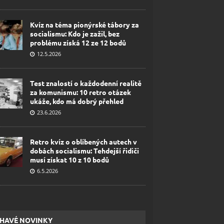
Kvíz na téma pionýrské tábory za
socialismu: Kdo je zažil, bez
problému získá 12 ze 12 bodů
12.5.2026
Test znalostí o každodenní realitě
za komunismu: 10 retro otázek
ukáže, kdo má dobrý přehled
23.6.2026
Retro kvíz o oblíbených autech v
dobách socialismu: Tehdejší řidiči
musí získat 10 z 10 bodů
6.5.2026
HAVÉ NOVINKY