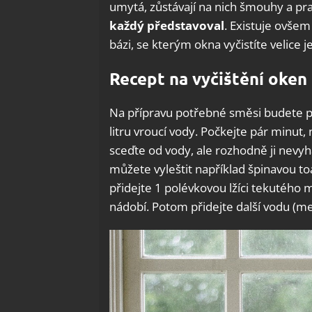
umytá, zůstávají na nich šmouhy a pra
každý představoval
. Existuje ovšem
bázi, se kterým okna vyčistíte velice 
Recept na vyčištění oken
Na přípravu potřebné směsi budete p
litru vroucí vody. Počkejte pár minut,
sceďte od vody, ale rozhodně ji nevyh
můžete vyleštit například špinavou t
přidejte 1 polévkovou lžíci tekutého
nádobí. Potom přidejte další vodu (mezi