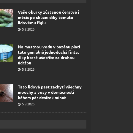
Vaše okurky zůstanou čerstvé i
měsíc po sklizni díky tomuto
lidovému fíglu
5.8.2026
Na mastnou vodu v bazénu platí
tato geniálně jednoduchá finta,
díky které ušetříte za drahou
údržbu
5.8.2026
Tato lidová past zachytí všechny
mouchy a vosy v domácnosti
během pár desítek minut
5.8.2026