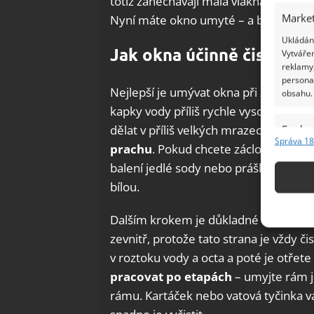
totiž zanechávají malá vlákna, a sklo
Market
Nyní máte okno umyté – a bez zbytečn
Ukládání
Jak okna účinně čistit?
Vytvářen
reklamy,
persona
Nejlepší je umývat okna při zatažené
obsahu.
kapky vody příliš rychle vyschnou a z
dělat v příliš velkých mrazech.
Před č
Funkc
Správa 18
prachu
. Pokud chcete záclonu osvěži
Přiřazov
Identifi
balení jedlé sody nebo prášku do pe
bílou.
Použív
základ
Dalším krokem je důkladné vyčištění o
zevnitř, protože tato strana je vžd
Zajišt
v roztoku vody a octa a poté je otřet
odstra
pracovat po etapách
– umyjte rám j
Ukládá
rámu. Kartáček nebo vatová tyčinka 