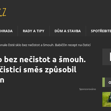
AHRADA
RADY A TIPY
DŮM A STAVBA
SPOTŘEBIT
nale čisté sklo bez nečistot a šmouh. Babiččin recept na čisticí
o bez nečistot a šmouh.
čisticí směs způsobil
en
O