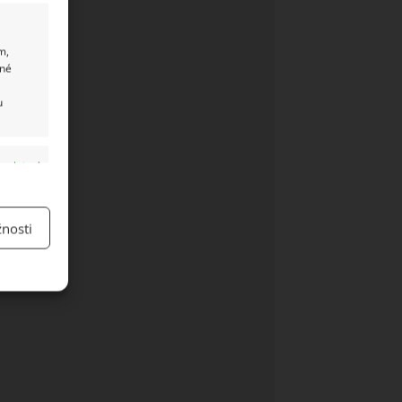
m,
ané
u
y aktivní
nosti
y aktivní