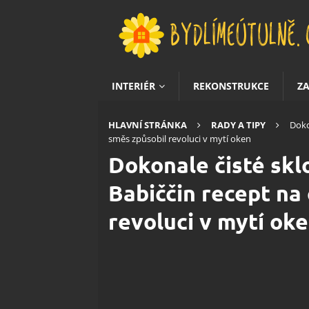
INTERIÉR
REKONSTRUKCE
Z
HLAVNÍ STRÁNKA
RADY A TIPY
Doko
směs způsobil revoluci v mytí oken
Dokonale čisté skl
Babiččin recept na 
revoluci v mytí ok