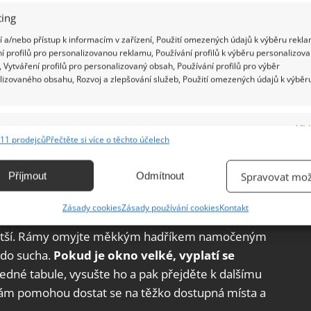
 se tak na některých místech může stát matným.
ing
ých starostí.
 a/nebo přístup k informacím v zařízení, Použití omezených údajů k výběru rekla
í profilů pro personalizovanou reklamu, Používání profilů k výběru personalizov
 Vytváření profilů pro personalizovaný obsah, Používání profilů pro výběr
lizovaného obsahu, Rozvoj a zlepšování služeb, Použití omezených údajů k výběr
 obloze.
Když se to dělá na přímém slunci,
anechají stopy.
Tento typ čištění se také nevyplatí
ištěním okna
je dobré záclonovou tyč zbavit
e
Vžd
11 prodejců
Přečtěte si více o těchto účelech
t praním v pračce, vyplatí se přidat do bubnu malé
ání a kombinování údajů z jiných zdrojů údajů, Propojení různých zařízení,
kace zařízení na základě automaticky přenášených informací.
čiva. Takový postup pomůže udržet jemnou látku
Příjmout
Odmítnout
Spravovat mož
ání přesných údajů o zeměpisné poloze, Identifikace zařízení na
Zásady cookies
Zásady používání cookies
Kontakt
ě aktivně vyžádaných informací.
kenních rámů. Nejlepší je začít tuto činnost
y čistší. Rámy omyjte měkkým hadříkem namočeným
ění bezpečnosti, předcházení a zjišťování podvodů a
e do sucha.
Pokud je okno velké, vyplatí se
ňování chyb, Poskytování a zobrazování reklamy a obsahu,
Vžd
edné tabule, vysušte ho a pak přejděte k dalšímu
ní a sdělování voleb ochrany osobních údajů.
vám pomohou dostat se na těžko dostupná místa a