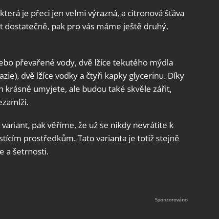
která je přeci jen velmi výrazná, a citronová šťáva
t dostatečně, pak pro vás máme ještě druhý,
é nebo převařené vody, dvě lžíce tekutého mýdla
zie), dvě lžíce vodky a čtyři kapky glycerinu. Díky
 krásně umyjete, ale budou také skvěle zářit,
ezamlží.
variant, pak věříme, že už se nikdy nevrátíte k
ícím prostředkům. Tato varianta je totiž stejně
 a šetrnosti.