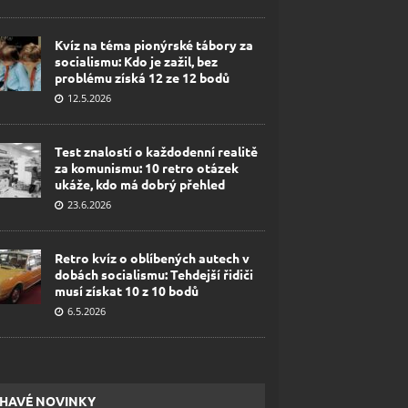
Kvíz na téma pionýrské tábory za
socialismu: Kdo je zažil, bez
problému získá 12 ze 12 bodů
12.5.2026
Test znalostí o každodenní realitě
za komunismu: 10 retro otázek
ukáže, kdo má dobrý přehled
23.6.2026
Retro kvíz o oblíbených autech v
dobách socialismu: Tehdejší řidiči
musí získat 10 z 10 bodů
6.5.2026
HAVÉ NOVINKY