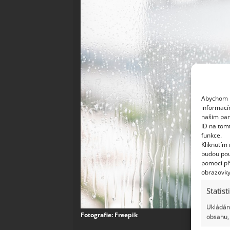
Abychom p
informací
našim par
ID na tom
funkce.
Kliknutím
budou pou
pomocí př
obrazovky
Statist
Ukládání
Fotografie: Freepik
obsahu, 