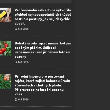
Profesionální zahradnice vytvořila
přehled nejnebezpečnějších škůdců
rostlin a postupy, jak se jich rychle
zbavit
6.8.2026
Bohatá úroda rajčat nemusí být jen
zbožným přáním. Užijte si
úspěšnou sklizeň již během letošní
sezony
6.8.2026
Přírodní hnojiva pro pěstování
rajčat, která zajistí bohatou úrodu
šťavnatých a chutných plodů.
Připravte se na letošní sezonu
včas
6.8.2026