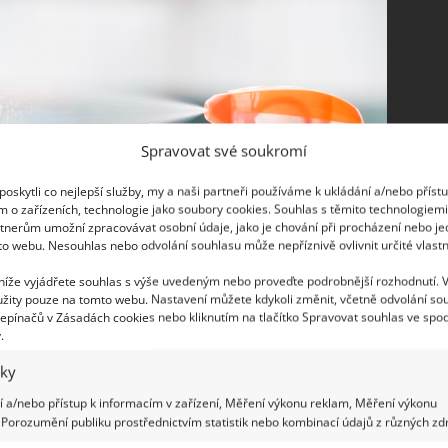
Spravovat své soukromí
oskytli co nejlepší služby, my a naši partneři používáme k ukládání a/nebo příst
m o zařízeních, technologie jako soubory cookies. Souhlas s těmito technologiem
tnerům umožní zpracovávat osobní údaje, jako je chování při procházení nebo j
to webu. Nesouhlas nebo odvolání souhlasu může nepříznivě ovlivnit určité vlastn
 níže vyjádřete souhlas s výše uvedeným nebo proveďte podrobnější rozhodnutí. 
žity pouze na tomto webu. Nastavení můžete kdykoli změnit, včetně odvolání so
epínačů v Zásadách cookies nebo kliknutím na tlačítko Spravovat souhlas ve spod
.
iky
 a/nebo přístup k informacím v zařízení, Měření výkonu reklam, Měření výkonu
Porozumění publiku prostřednictvím statistik nebo kombinací údajů z různých zdr