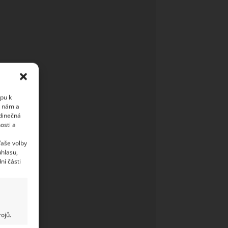
upu k
i nám a
edinečná
osti a
Vaše volby
uhlasu,
ní části
ojů.