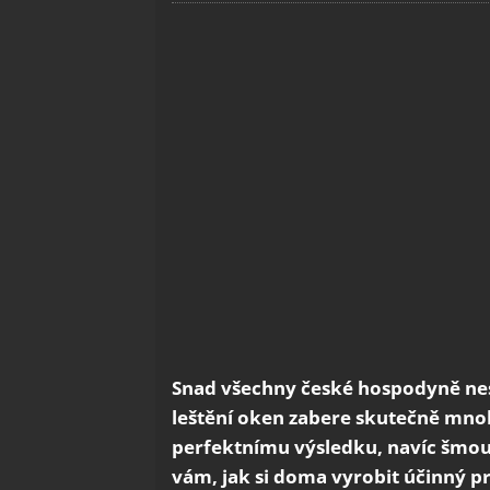
Snad všechny české hospodyně nesn
leštění oken zabere skutečně mnoh
perfektnímu výsledku, navíc šmouh
vám, jak si doma vyrobit účinný p