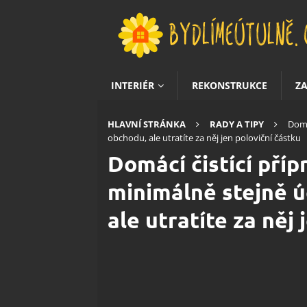
INTERIÉR
REKONSTRUKCE
Z
HLAVNÍ STRÁNKA
RADY A TIPY
Domá
obchodu, ale utratíte za něj jen poloviční částku
Domácí čistící příp
minimálně stejně ú
ale utratíte za něj