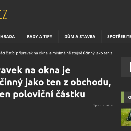
AHRADA
RADY A TIPY
DŮM A STAVBA
SPOTŘEBIT
cí čistící přípravek na okna je minimálně stejně účinný jako ten z
ravek na okna je
činný jako ten z obchodu,
 jen poloviční částku
O