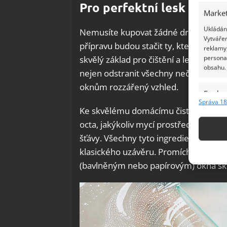
Pro perfektní lesk oken s
Market
Ukládání
Nemusíte kupovat žádné drahé přípra
Vytvářen
přípravu budou stačit ty, které najde
reklamy,
persona
skvělý základ pro čištění a leštění o
obsahu.
nejen odstranit všechny nečistoty z o
oknům rozzářený vzhled.
Funkc
Správa 18
Ke skvělému domácímu čističi oken vá
Přiřazov
Identifi
octa, jakýkoliv mycí prostředek (třeba
šťávy. Všechny tyto ingredience pečli
Použív
klasického uzávěru. Promíchaný čistí
základ
(bavlněným nebo papírovým) okna skvě
Zajišt
odstra
Ukládá