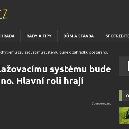
AHRADA
RADY A TIPY
DŮM A STAVBA
SPOTŘEBIT
 chytrému zavlažovacímu systému bude o zahrádku postaráno.
lažovacímu systému bude
o. Hlavní roli hrají
O