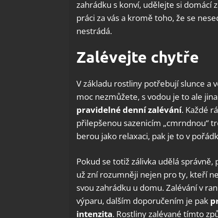
zahrádku s konví, udělejte si domácí
práci za vás a kromě toho, že se nesed
nestrádá.
Zalévejte chytře
V základu rostliny potřebují slunce a 
moc nezmůžete, s vodou je to ale jin
pravidelné denní zalévání
. Každé r
přilepšenou sazenicím „cmrndnou“ tro
berou jako relaxaci, pak je to v pořád
Pokud se totiž zálivka udělá správně, p
už zní rozumněji nejen pro ty, kteří ne
svou zahrádku u domu. Zalévání v rann
výparu, dalším doporučením je pak
p
intenzita
. Rostliny zalévané tímto z