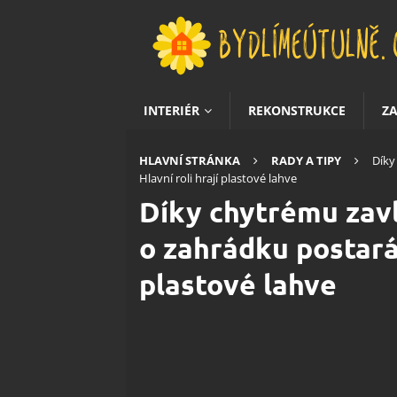
INTERIÉR
REKONSTRUKCE
Z
HLAVNÍ STRÁNKA
RADY A TIPY
Díky
Hlavní roli hrají plastové lahve
Díky chytrému zav
o zahrádku postarán
plastové lahve