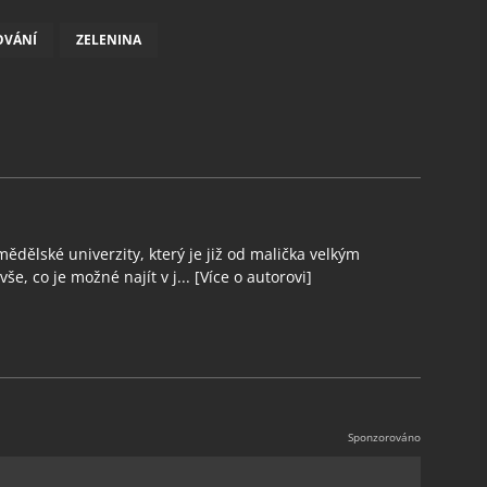
OVÁNÍ
ZELENINA
ědělské univerzity, který je již od malička velkým
še, co je možné najít v j...
[Více o autorovi]