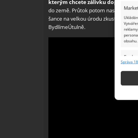
kterým chcete zálivku dopřát
. Pro
Market
do země. Průtok potom nastavíte tím,
Ukládání
šance na velkou úrodu zkuste
přírodn
Vytvářen
BydlímeÚtulně.
reklamy,
persona
obsahu.
Funkc
Správa 18
Přiřazov
Identifi
Použív
základ
Zajišt
odstra
Ukládá