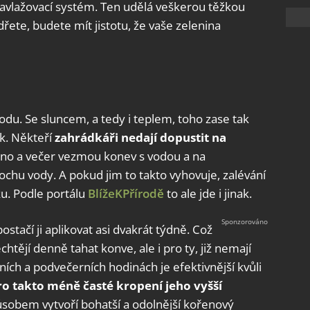
 zavlažovací systém. Ten udělá veškerou těžkou
řete, budete mít jistotu, že vaše zelenina
vodu. Se sluncem, a tedy i teplem, toho zase tak
ak. Někteří
zahrádkáři nedají dopustit na
áno a večer vezmou konev s vodou a na
chu vody. A pokud jim to takto vyhovuje, zalévání
ku. Podle portálu
BlížeKPřírodě
to ale jde i jinak.
ostačí ji aplikovat asi dvakrát týdně. Což
chtějí denně tahat konve, ale i pro ty, již nemají
ích a podvečerních hodinách je efektivnější kvůli
ro takto méně časté kropení jeho vyšší
působem vytvoří bohatší a odolnější kořenový