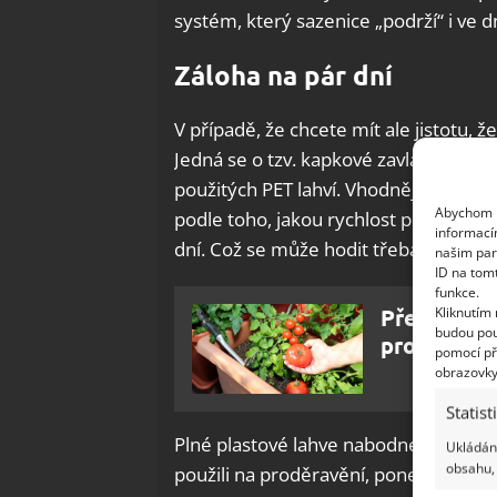
systém, který sazenice „podrží“ i ve
Záloha na pár dní
V případě, že chcete mít ale jistotu, že
Jedná se o tzv. kapkové zavlažování a 
použitých PET lahví. Vhodnější jsou na
Abychom p
podle toho, jakou rychlost průtoku nas
informací
dní. Což se může hodit třeba i v čase 
našim par
ID na tom
funkce.
Kliknutím
Přerostlé 
budou pou
problém. Ř
pomocí př
obrazovky
Statist
Plné plastové lahve nabodnete ve spodn
Ukládání
obsahu, 
použili na proděravění, ponechte trčet