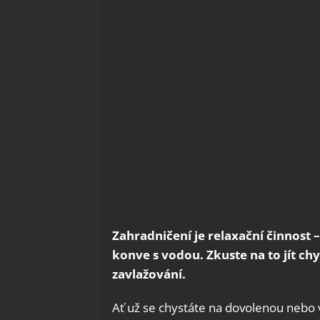
Zahradničení je relaxační činnost 
konve s vodou. Zkuste na to jít ch
zavlažování.
Ať už se chystáte na dovolenou nebo 