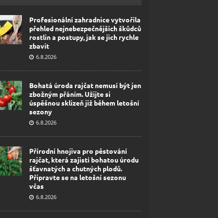
Profesionální zahradnice vytvořila
přehled nejnebezpečnějších škůdců
rostlin a postupy, jak se jich rychle
zbavit
6.8.2026
Bohatá úroda rajčat nemusí být jen
zbožným přáním. Užijte si
úspěšnou sklizeň již během letošní
sezony
6.8.2026
Přírodní hnojiva pro pěstování
rajčat, která zajistí bohatou úrodu
šťavnatých a chutných plodů.
Připravte se na letošní sezonu
včas
6.8.2026