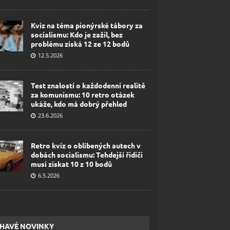
Kvíz na téma pionýrské tábory za
socialismu: Kdo je zažil, bez
problému získá 12 ze 12 bodů
12.5.2026
Test znalostí o každodenní realitě
za komunismu: 10 retro otázek
ukáže, kdo má dobrý přehled
23.6.2026
Retro kvíz o oblíbených autech v
dobách socialismu: Tehdejší řidiči
musí získat 10 z 10 bodů
6.5.2026
HAVÉ NOVINKY