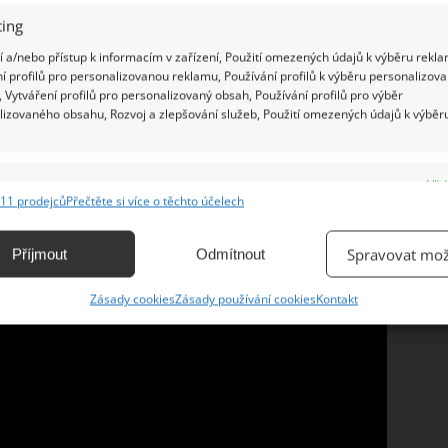
 větší stabilitu doporučujeme lahev umístit trochu
ing
 jak pevně utáhnete víčko lahve. A pro navýšení
 a/nebo přístup k informacím v zařízení, Použití omezených údajů k výběru rekla
í hnojiva pro rajčata
, která jsme doporučili na
í profilů pro personalizovanou reklamu, Používání profilů k výběru personalizov
 Vytváření profilů pro personalizovaný obsah, Používání profilů pro výběr
lizovaného obsahu, Rozvoj a zlepšování služeb, Použití omezených údajů k výběr
e
Vžd
11 prodejců
Přečtěte si více o těchto účelech
ání a kombinování údajů z jiných zdrojů údajů, Propojení různých zařízení,
kace zařízení na základě automaticky přenášených informací.
Spravovat mož
Příjmout
Odmítnout
ání přesných údajů o zeměpisné poloze, Identifikace zařízení na
Zásady cookies
Zásady používání cookies
Kontakt
ě aktivně vyžádaných informací.
ění bezpečnosti, předcházení a zjišťování podvodů a
ňování chyb, Poskytování a zobrazování reklamy a obsahu,
Vžd
ní a sdělování voleb ochrany osobních údajů.