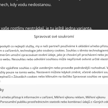
 dnech, kdy vodu nedostanou.
 vaše rostliny nestrádají, je tu ještě jedna varianta.
připravit si jej podle webu
Cpykami
můžete i z
Spravovat své soukromí
 to
lahve alespoň o objemu 1,5 litru,
které
oskytli co nejlepší služby, my a naši partneři používáme k ukládání a/nebo příst
tavíte, vydrží rostlinám dodávat vodu i několik
m o zařízeních, technologie jako soubory cookies. Souhlas s těmito technologiem
dovolených. A jak na to?
tnerům umožní zpracovávat osobní údaje, jako je chování při procházení nebo j
to webu. Nesouhlas nebo odvolání souhlasu může nepříznivě ovlivnit určité vlastn
 níže vyjádřete souhlas s výše uvedeným nebo proveďte podrobnější rozhodnutí. 
sazenice rajčat už nebudou nikdy
žity pouze na tomto webu. Nastavení můžete kdykoli změnit, včetně odvolání so
ez jim dodá potřebnou sílu
epínačů v Zásadách cookies nebo kliknutím na tlačítko Spravovat souhlas ve spod
.
iky
í části například jehlou. „Nástroj“, který jste
 a/nebo přístup k informacím v zařízení, Měření výkonu reklam, Měření výkonu
Porozumění publiku prostřednictvím statistik nebo kombinací údajů z různých zdr
 z lahve ven a jeho
konec ustavte blízko rostlin,