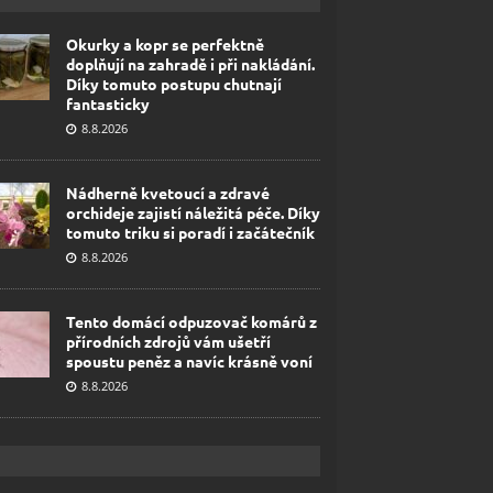
Okurky a kopr se perfektně
doplňují na zahradě i při nakládání.
Díky tomuto postupu chutnají
fantasticky
8.8.2026
Nádherně kvetoucí a zdravé
orchideje zajistí náležitá péče. Díky
tomuto triku si poradí i začátečník
8.8.2026
Tento domácí odpuzovač komárů z
přírodních zdrojů vám ušetří
spoustu peněz a navíc krásně voní
8.8.2026