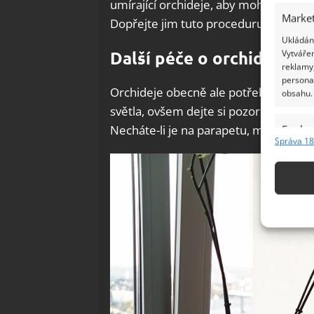
umírající orchideje, aby mohly absorb
Market
Dopřejte jim tuto proceduru jednou za
Ukládání
Další péče o orchideje
Vytvářen
reklamy,
persona
Orchideje obecně ale potřebují i jiné
obsahu.
světla, ovšem dejte si pozor, aby ne
Necháte-li je na parapetu, mohly by s
Funkc
Správa 18
Přiřazov
Identifi
Použív
základ
Zajišt
odstra
Ukládá