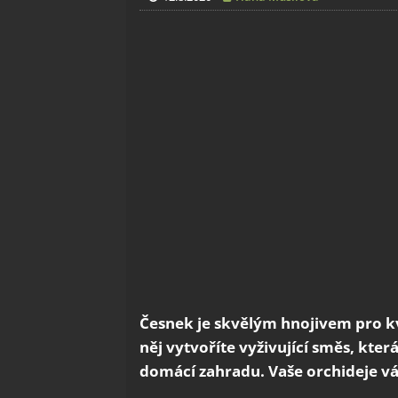
Česnek je skvělým hnojivem pro kv
něj vytvoříte vyživující směs, kter
domácí zahradu. Vaše orchideje v