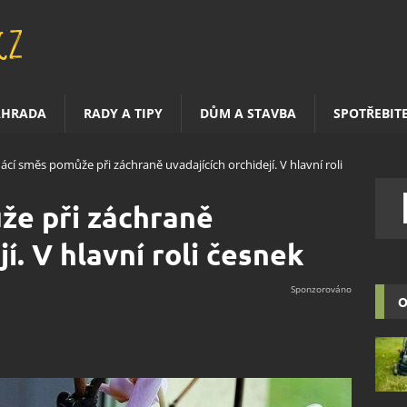
AHRADA
RADY A TIPY
DŮM A STAVBA
SPOTŘEBIT
cí směs pomůže při záchraně uvadajících orchidejí. V hlavní roli
e při záchraně
jí. V hlavní roli česnek
O