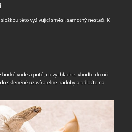
i
í složkou této vyživující směsi, samotný nestačí. K
v horké vodě a poté, co vychladne, vhoďte do ní i
do skleněné uzavíratelné nádoby a odložte na