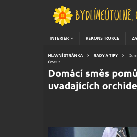
INTERIÉR
REKONSTRUKCE
Z
HLAVNÍ STRÁNKA
RADY A TIPY
Domá
česnek
Domácí směs pomůž
uvadajících orchide