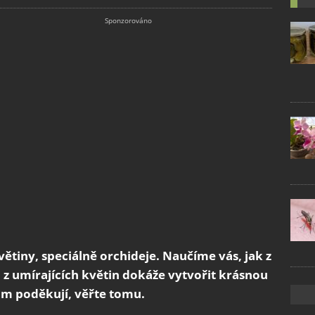
ětiny, speciálně orchideje. Naučíme vás, jak z
á z umírajících květin dokáže vytvořit krásnou
ám poděkují, věřte tomu.