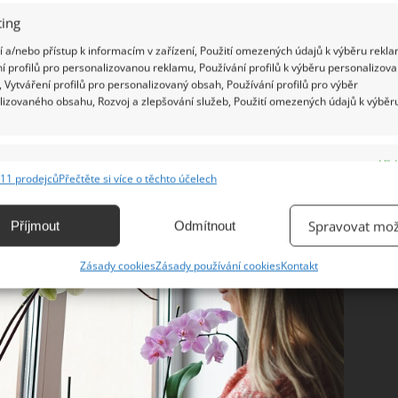
ovat veškeré potřebné množství vyživující směsi.
ing
 měsíc. Výsledky uvidíte ve velice krátké době.
 a/nebo přístup k informacím v zařízení, Použití omezených údajů k výběru rekla
í profilů pro personalizovanou reklamu, Používání profilů k výběru personalizov
 Vytváření profilů pro personalizovaný obsah, Používání profilů pro výběr
lizovaného obsahu, Rozvoj a zlepšování služeb, Použití omezených údajů k výběr
 věci než jen správné hnojení. Především dostatek
byly vystaveny přímému slunečnímu světlu.
e spálit a takovým rostlinám už nic nepomůže.
e
Vžd
11 prodejců
Přečtěte si více o těchto účelech
ání a kombinování údajů z jiných zdrojů údajů, Propojení různých zařízení,
kace zařízení na základě automaticky přenášených informací.
Spravovat mož
Příjmout
Odmítnout
ání přesných údajů o zeměpisné poloze, Identifikace zařízení na
Zásady cookies
Zásady používání cookies
Kontakt
ě aktivně vyžádaných informací.
ění bezpečnosti, předcházení a zjišťování podvodů a
ňování chyb, Poskytování a zobrazování reklamy a obsahu,
Vžd
ní a sdělování voleb ochrany osobních údajů.