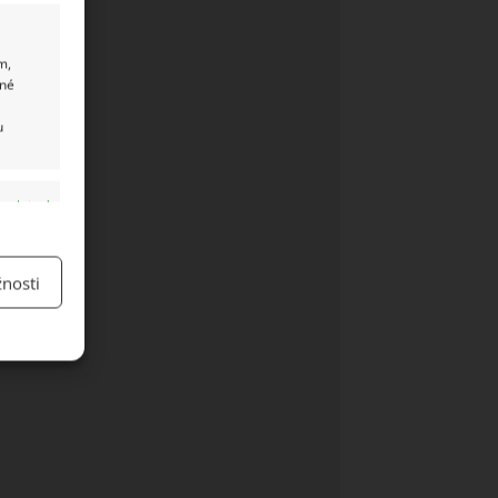
m,
ané
u
y aktivní
nosti
y aktivní