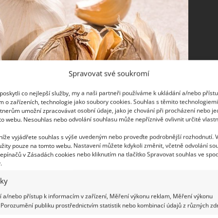
Spravovat své soukromí
oskytli co nejlepší služby, my a naši partneři používáme k ukládání a/nebo příst
m o zařízeních, technologie jako soubory cookies. Souhlas s těmito technologiem
tnerům umožní zpracovávat osobní údaje, jako je chování při procházení nebo j
to webu. Nesouhlas nebo odvolání souhlasu může nepříznivě ovlivnit určité vlastn
 níže vyjádřete souhlas s výše uvedeným nebo proveďte podrobnější rozhodnutí. 
žity pouze na tomto webu. Nastavení můžete kdykoli změnit, včetně odvolání so
epínačů v Zásadách cookies nebo kliknutím na tlačítko Spravovat souhlas ve spod
.
iky
 a/nebo přístup k informacím v zařízení, Měření výkonu reklam, Měření výkonu
Porozumění publiku prostřednictvím statistik nebo kombinací údajů z různých zdr
eďte a roztok nalijte do misky. Vložte do ní