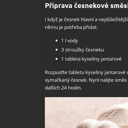
Příprava česnekové směs
I když je česnek hlavní a nejdůležitějš
němu je potřeba přidat:
1 l vody
3 stroužky česneku
1 tableta kyseliny jantarové
Rozpusťte tabletu kyseliny jantarové 
vymačkaný česnek. Nyní nalijte směs 
dalších 24 hodin.