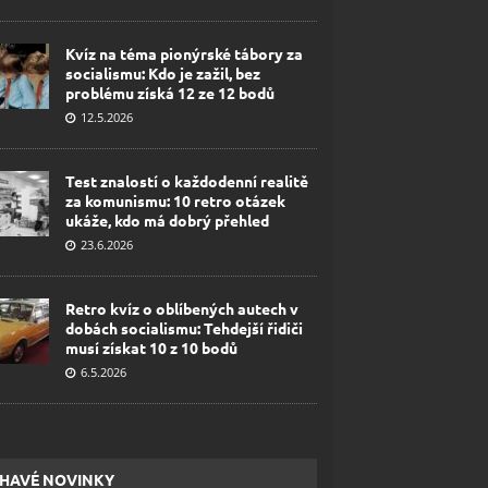
Kvíz na téma pionýrské tábory za
socialismu: Kdo je zažil, bez
problému získá 12 ze 12 bodů
12.5.2026
Test znalostí o každodenní realitě
za komunismu: 10 retro otázek
ukáže, kdo má dobrý přehled
23.6.2026
Retro kvíz o oblíbených autech v
dobách socialismu: Tehdejší řidiči
musí získat 10 z 10 bodů
6.5.2026
HAVÉ NOVINKY