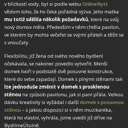
v blízkosti vody, byl si podle webu
OnlineNytt
vědom toho, že ho čeká pořádná výzva. Jeho matka
mu totiž sdělila několik požadavků
, které na svůj
nový domov měla. Především v něm chtěla pavilon,
ve kterém by mohla večeřet se svými přáteli a těšit se
s vnoučaty.
Flexibilitu, již žena od svého nového bydlení
očekávala, se nakonec povedlo vytvořit. Menší
domek tvoří v podstatě dvě posuvné konstrukce,
které do sebe zapadají. Domek s plnými stěnami tak
lze jednoduše změnit v domek s prosklenou
stěnou
na způsob pavilonu, jak si paní přála. Velkou
dávku kreativity si vyžádal i další
domek s posuvnou
stěnou
– s jakou dispozicí si v něm muzikantka,
která ho vlastní, vyhrála, jsme uvedli již dříve na
BydlímeÚtulně.