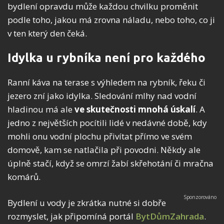
bydlení opravdu může každou chvilku proměnit
podle toho, jakou má zrovna náladu, nebo toho, co ji
v ten který den čeká.
Idylka u rybníka není pro každého
Ranní káva na terase s výhledem na rybník, řeku či
jezero zní jako idylka. Sledování mlhy nad vodní
hladinou má ale
ve skutečnosti mnohá úskalí
. A
jedno z největších pocítili lidé v nedávné době, kdy
mohli onu vodní plochu přivítat přímo ve svém
domově, kam se natlačila při povodni. Někdy ale
úplně stačí, když se omrzí žabí skřehotání či mračna
komárů.
Bydlení u vody je zkrátka nutné si dobře
rozmyslet, jak připomíná portál
BytDůmZahrada
.