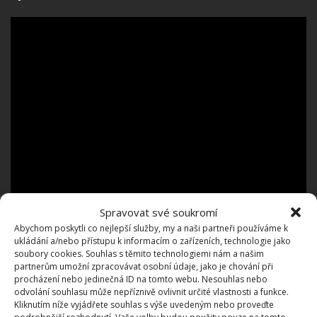
Spravovat své soukromí
Abychom poskytli co nejlepší služby, my a naši partneři používáme k
ukládání a/nebo přístupu k informacím o zařízeních, technologie jako
soubory cookies. Souhlas s těmito technologiemi nám a našim
partnerům umožní zpracovávat osobní údaje, jako je chování při
procházení nebo jedinečná ID na tomto webu. Nesouhlas nebo
odvolání souhlasu může nepříznivě ovlivnit určité vlastnosti a funkce.
Kliknutím níže vyjádřete souhlas s výše uvedeným nebo proveďte