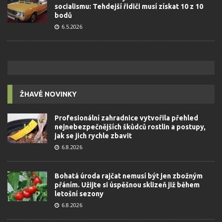
socialismu: Tehdejší řidiči musí získat 10 z 10
bodů
6.5.2026
ŽHAVÉ NOVINKY
Profesionální zahradnice vytvořila přehled
nejnebezpečnějších škůdců rostlin a postupy,
jak se jich rychle zbavit
6.8.2026
Bohatá úroda rajčat nemusí být jen zbožným
přáním. Užijte si úspěšnou sklizeň již během
letošní sezony
6.8.2026