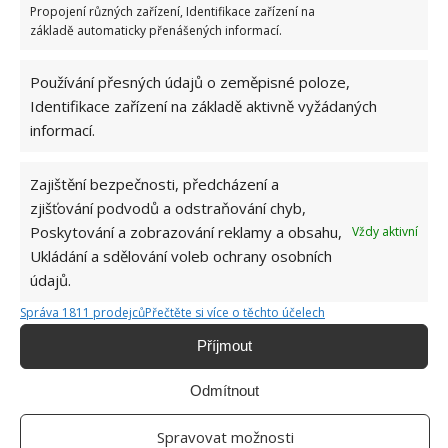
Propojení různých zařízení, Identifikace zařízení na
Přidejte svůj názor
základě automaticky přenášených informací.
KOMENTOVAT
Používání přesných údajů o zeměpisné poloze,
Identifikace zařízení na základě aktivně vyžádaných
informací.
Jiří Kolář
Absolvent České zemědělské
Zajištění bezpečnosti, předcházení a
univerzity, který je již od malička
zjišťování podvodů a odstraňování chyb,
velkým kutilem. V podstatě vše, co je
Poskytování a zobrazování reklamy a obsahu,
Vždy aktivní
možné najít v j...
[Více o autorovi]
Ukládání a sdělování voleb ochrany osobních
údajů.
Správa 1811 prodejců
Přečtěte si více o těchto účelech
Příjmout
Odmítnout
SOUVISEJÍCÍ ČLÁNKY
Spravovat možnosti
Autobus přestavěný v dvoupatrový pojízdný