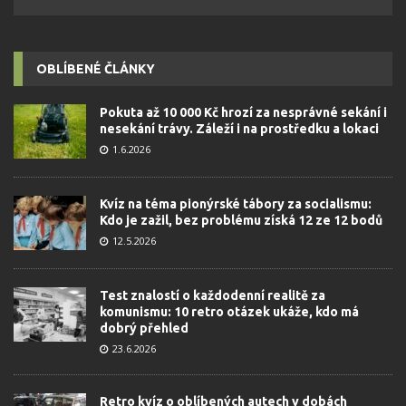
OBLÍBENÉ ČLÁNKY
Pokuta až 10 000 Kč hrozí za nesprávné sekání i
nesekání trávy. Záleží i na prostředku a lokaci
1.6.2026
Kvíz na téma pionýrské tábory za socialismu:
Kdo je zažil, bez problému získá 12 ze 12 bodů
12.5.2026
Test znalostí o každodenní realitě za
komunismu: 10 retro otázek ukáže, kdo má
dobrý přehled
23.6.2026
Retro kvíz o oblíbených autech v dobách