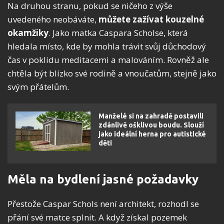
Na druhou stranu, pokud se ničeho z výše
uvedeného neobáváte,
můžete zažívat kouzelné
okamžiky
. Jako matka Caspara Scholse, která
hledala místo, kde by mohla trávit svůj důchodový
čas v poklidu meditacemi a malováním. Rovněž ale
chtěla být blízko své rodině a vnoučatům, stejně jako
svým přátelům.
Manželé si na zahradě postavili
zdánlivě ošklivou boudu. Slouží
jako ideální herna pro autistické
děti
Měla na bydlení jasné požadavky
Přestože Caspar Schols není architekt, rozhodl se
přání své matce splnit. A když získal pozemek