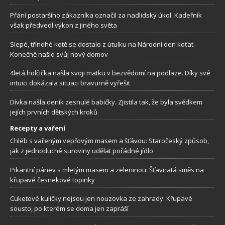
Přání postaršího zákazníka označil za nadlidský úkol. Kadeřník
však předvedl výkon z jiného světa
Slepé, třínohé kotě se dostalo z útulku na Národní den koťat.
Konečně našlo svůj nový domov
4letá holčička našla svoji matku v bezvědomí na podlaze. Díky své
intuici dokázala situaci bravurně vyřešit
Dívka našla deník zesnulé babičky. Zjistila tak, že byla svědkem
jejích prvních dětských kroků
Recepty a vaření
Chléb s vařeným vepřovým masem a šťávou: Staročeský způsob,
jak z jednoduché suroviny udělat pořádné jídlo
Pikantní pánev s mletým masem a zeleninou: Šťavnatá směs na
křupavé česnekové topinky
Cuketové kuličky nejsou jen nouzovka ze zahrady: Křupavé
sousto, po kterém se doma jen zapráší