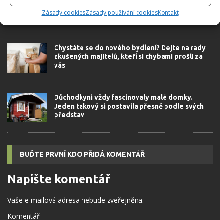
dům nabízí 3 malé dětské pokojíky. Své místo
Zásady cookies
Zásady používání cookies
Kontakt
má i kočka
Chystáte se do nového bydlení? Dejte na rady
zkušených majitelů, kteří si chybami prošli za
vás
Důchodkyni vždy fascinovaly malé domky.
Jeden takový si postavila přesně podle svých
představ
BUĎTE PRVNÍ KDO PŘIDÁ KOMENTÁŘ
Napište komentář
Vaše e-mailová adresa nebude zveřejněna.
Komentář