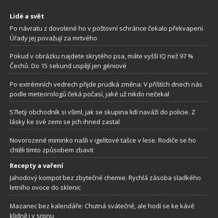
Lidé a svět
Po návratu z dovolené ho v poštovní schránce čekalo překvapení.
Úřady jej považují za mrtvého
Pokud v obrázku najdete skrytého psa, máte vyšší IQ než 97 %
Čechů. Do 15 sekund uspějí jen géniové
Po extrémních vedrech přijde prudká změna: V příštích dnech nás
podle meteorologů čeká počasí, jaké už nikdo nečekal
57letý obchodník si všiml, jak se skupina lidí naváží do policie. Z
lásky ke své zemi se jich ihned zastal
Novorozené miminko našli v igelitové tašce v lese. Rodiče se ho
chtěli tímto způsobem zbavit
Recepty a vaření
Jahodový kompot bez zbytečné chemie: Rychlá zásoba sladkého
letního ovoce do sklenic
Mazanec bez kalendáře: Chutná svátečně, ale hodí se ke kávě
klidně i v srpnu