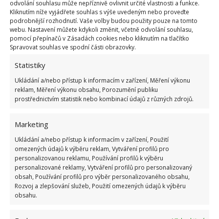
odvolání souhlasu může nepříznivě ovlivnit určité vlastnosti a funkce.
Inspirace profesionální péčí
Kliknutím níže vyjádřete souhlas s výše uvedeným nebo proveďte
podrobnější rozhodnutí. Vaše volby budou použity pouze na tomto
Trend domácí relaxace často vychází z inspirace
webu. Nastavení můžete kdykoli změnit, včetně odvolání souhlasu,
pomocí přepínačů v Zásadách cookies nebo kliknutím na tlačítko
profesionálními službami, jaké nabízí například
Spravovat souhlas ve spodní části obrazovky.
wellness
v hotelu Devin v Bratislava. Takové
Statistiky
prostředí spojuje klidnou atmosféru, kvalitní
vybavení a důraz na detail, což lze částečně přenést i
Ukládání a/nebo přístup k informacím v zařízení, Měření výkonu
reklam, Měření výkonu obsahu, Porozumění publiku
do domácího prostředí.
prostřednictvím statistik nebo kombinací údajů z různých zdrojů.
Nemusí jít o rozsáhlé stavební úpravy – někdy
Marketing
postačí kvalitní vana, sprchový kout s masážní funkcí
Ukládání a/nebo přístup k informacím v zařízení, Použití
nebo menší sauna. Důležitá je především atmosféra:
omezených údajů k výběru reklam, Vytváření profilů pro
tlumené osvětlení, přírodní materiály, měkké textilie
personalizovanou reklamu, Používání profilů k výběru
personalizované reklamy, Vytváření profilů pro personalizovaný
a dostatek soukromí.
obsah, Používání profilů pro výběr personalizovaného obsahu,
Rozvoj a zlepšování služeb, Použití omezených údajů k výběru
Vytvořením vlastního relaxačního koutku získáte
obsahu.
prostor, kde můžete zpomalit, načerpat energii a