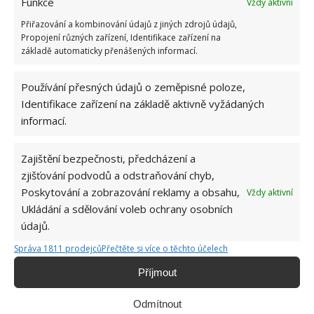
dopřát si chvíle klidu po náročném dni.
Funkce
Vždy aktivní
Přiřazování a kombinování údajů z jiných zdrojů údajů,
Harmonie mezi designem a
Propojení různých zařízení, Identifikace zařízení na
základě automaticky přenášených informací.
funkčností
Používání přesných údajů o zeměpisné poloze,
Skutečně kvalitní bydlení vzniká propojením všech
Identifikace zařízení na základě aktivně vyžádaných
prvků – od komfortního sezení přes praktické
informací.
technické vybavení až po prostor pro regeneraci.
Každý detail hraje svou roli a dohromady vytváří
Zajištění bezpečnosti, předcházení a
atmosféru, která ovlivňuje každodenní život.
zjišťování podvodů a odstraňování chyb,
Poskytování a zobrazování reklamy a obsahu,
Vždy aktivní
Ať už vybíráte nové zařízení obývacího pokoje,
Ukládání a sdělování voleb ochrany osobních
plánujete rekonstrukci
nebo sníte o relaxační zóně
údajů.
inspirované profesionálním prostředím, vždy je
Správa 1811 prodejců
Přečtěte si více o těchto účelech
dobré myslet na dlouhodobou hodnotu a kvalitu.
Příjmout
Důraz na pohodlí, bezpečnost při úpravách i péči o
vlastní pohodu tvoří základ moderního a vyváženého
Odmítnout
domova.