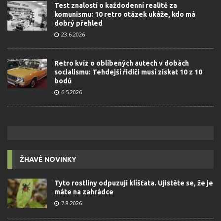
Test znalostí o každodenní realitě za
komunismu: 10 retro otázek ukáže, kdo má
dobrý přehled
23.6.2026
Retro kvíz o oblíbených autech v dobách
socialismu: Tehdejší řidiči musí získat 10 z 10
bodů
6.5.2026
ŽHAVÉ NOVINKY
Tyto rostliny odpuzují klíšťata. Ujistěte se, že je
máte na zahrádce
7.8.2026