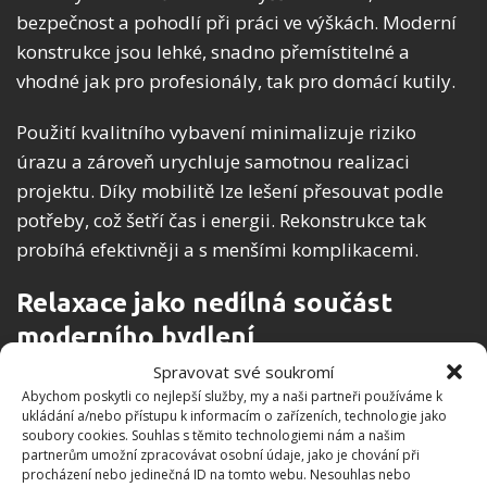
bezpečnost a pohodlí při práci ve výškách. Moderní
konstrukce jsou lehké, snadno přemístitelné a
vhodné jak pro profesionály, tak pro domácí kutily.
Použití kvalitního vybavení minimalizuje riziko
úrazu a zároveň urychluje samotnou realizaci
projektu. Díky mobilitě lze lešení přesouvat podle
potřeby, což šetří čas i energii. Rekonstrukce tak
probíhá efektivněji a s menšími komplikacemi.
Relaxace jako nedílná součást
moderního bydlení
Spravovat své soukromí
Domov by neměl být jen místem povinností. V
Abychom poskytli co nejlepší služby, my a naši partneři používáme k
ukládání a/nebo přístupu k informacím o zařízeních, technologie jako
hektickém světě je stále důležitější vytvořit si prostor
soubory cookies. Souhlas s těmito technologiemi nám a našim
pro odpočinek a regeneraci.
partnerům umožní zpracovávat osobní údaje, jako je chování při
procházení nebo jedinečná ID na tomto webu. Nesouhlas nebo