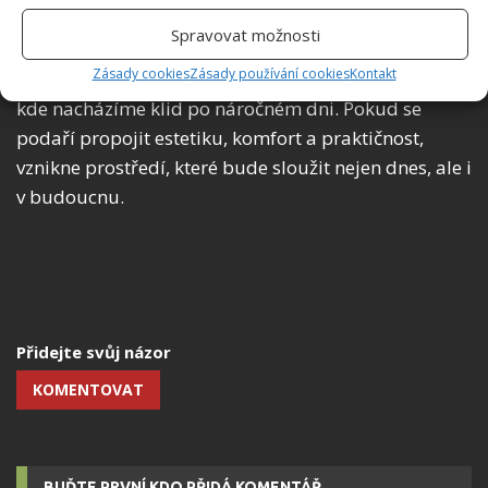
Spravovat možnosti
Domov totiž není jen místem, kde bydlíme. Je to
Zásady cookies
Zásady používání cookies
Kontakt
prostor, kde vznikají zážitky, kde se setkává rodina a
kde nacházíme klid po náročném dni. Pokud se
podaří propojit estetiku, komfort a praktičnost,
vznikne prostředí, které bude sloužit nejen dnes, ale i
v budoucnu.
Přidejte svůj názor
KOMENTOVAT
BUĎTE PRVNÍ KDO PŘIDÁ KOMENTÁŘ