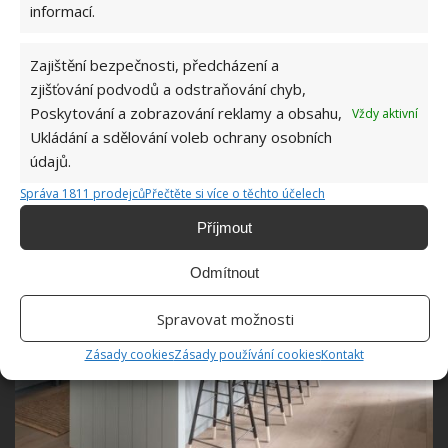
prosklenou sprchou. Za zmínku také stojí to, že
informací.
v horním patře mezi jednotlivými místnostmi
přecházíte prostřednictvím jedinečných designových
Zajištění bezpečnosti, předcházení a
můstků, které celému prostoru dodávají na
zjišťování podvodů a odstraňování chyb,
Poskytování a zobrazování reklamy a obsahu,
zajímavosti a originalitě.
Vždy aktivní
Ukládání a sdělování voleb ochrany osobních
údajů.
Správa 1811 prodejců
Přečtěte si více o těchto účelech
Příjmout
Odmítnout
Spravovat možnosti
Zásady cookies
Zásady používání cookies
Kontakt