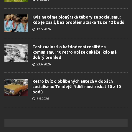
Kvíz na téma pionýrské tábory za socialismu:
Kdo je zažil, bez problému získá 12 ze 12 bodů
12.5.2026
Test znalostí o každodenní realitě za
komunismu: 10 retro otázek ukáže, kdo má
dobrý přehled
23.6.2026
Retro kvíz o oblíbených autech v dobách
socialismu: Tehdejší řidiči musí získat 10 z 10
bodů
6.5.2026