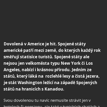
Dovolená v Americe je hit. Spojené státy
americké patří mezi země, do kterých každý rok
směřují statisíce turistů. Spojené státy ale
nejsou jen velkoměsta typu New York či Los
Angeles, nabízí i krásnou přírodu. Jedním ze
států, který láká na rozlehlé lesy a čistá jezera,
je stát Washington ležící na západě Spojených
států na hranicích s Kanadou.
Svou dovolenou tu navíc nemusíte strávit jen v
hotelech či pensionu, ale také v typických chatách a