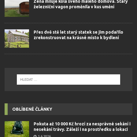
Žena miluje kola svého malého domova. Starý
železniční vagon proměnila v kus umění
Přes dvě stě let starý statek se jim podařilo
zrekonstruovat na krásné místo k bydlení
OBLÍBENÉ ČLÁNKY
Pokuta až 10 000 Kč hrozí za nesprávné sekání i
nesekání trávy. Záleží i na prostředku a lokaci
1.6.2026