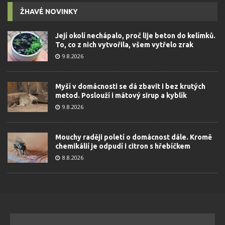
ŽHAVÉ NOVINKY
Její okolí nechápalo, proč lije beton do kelímků.
To, co z nich vytvořila, všem vytřelo zrak
9.8.2026
Myší v domácnosti se dá zbavit i bez krutých
metod. Poslouží i mátový sirup a kyblík
9.8.2026
Mouchy raději poletí o domácnost dále. Kromě
chemikálií je odpudí i citron s hřebíčkem
8.8.2026