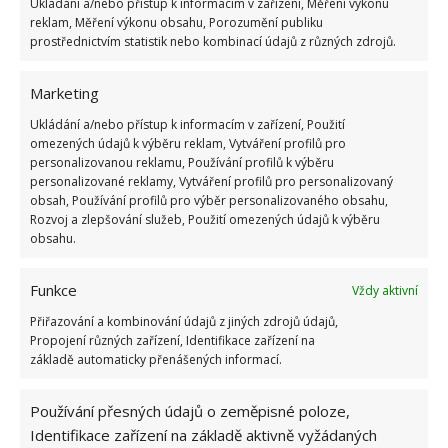
Ukládání a/nebo přístup k informacím v zařízení, Měření výkonu
reklam, Měření výkonu obsahu, Porozumění publiku
prostřednictvím statistik nebo kombinací údajů z různých zdrojů.
Marketing
Ukládání a/nebo přístup k informacím v zařízení, Použití
omezených údajů k výběru reklam, Vytváření profilů pro
personalizovanou reklamu, Používání profilů k výběru
personalizované reklamy, Vytváření profilů pro personalizovaný
obsah, Používání profilů pro výběr personalizovaného obsahu,
Rozvoj a zlepšování služeb, Použití omezených údajů k výběru
obsahu.
Funkce
Vždy aktivní
V horním patře domu, do nějž se dostanete pomocí
pohodlného schodiště, se nachází několik ložnic,
Přiřazování a kombinování údajů z jiných zdrojů údajů,
Propojení různých zařízení, Identifikace zařízení na
které jsou zařízeny v moderním minimalistickém
základě automaticky přenášených informací.
stylu. Některé ložnice nabízejí především dětmi
oblíbené palandové postele. V domě se nachází také
Používání přesných údajů o zeměpisné poloze,
několik koupelen, jedna například s velkou
Identifikace zařízení na základě aktivně vyžádaných