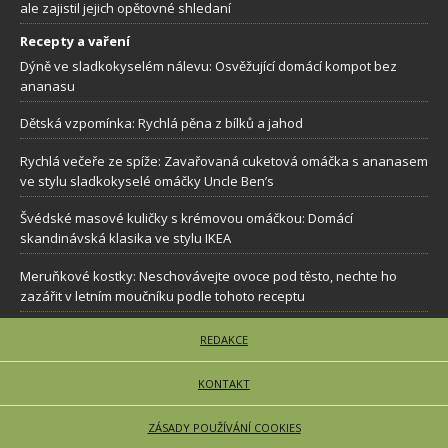
ale zajistil jejich opětovné shledaní
Recepty a vaření
Dýně ve sladkokyselém nálevu: Osvěžující domácí kompot bez
ananasu
Dětská vzpomínka: Rychlá pěna z bílků a jahod
Rychlá večeře ze spíže: Zavařovaná cuketová omáčka s ananasem
ve stylu sladkokyselé omáčky Uncle Ben’s
Švédské masové kuličky s krémovou omáčkou: Domácí
skandinávská klasika ve stylu IKEA
Meruňkové kostky: Neschovávejte ovoce pod těsto, nechte ho
zazářit v letním moučníku podle tohoto receptu
REDAKCE
KONTAKT
ZÁSADY POUŽÍVÁNÍ COOKIES