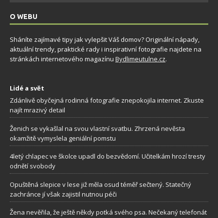
O WEBU
Sháníte zajímavé tipy jak vylepšit Váš domov? Originální nápady,
aktuální trendy, praktické rady i inspirativní fotografie najdete na
stránkách internetového magazínu
Bydlimeutulne.cz
.
Lidé a svět
Zdánlivě obyčejná rodinná fotografie znepokojila internet. Zkuste
najít mrazivý detail
Ženich se vykašlal na svou vlastní svatbu. Zhrzená nevěsta
okamžitě vymyslela geniální pomstu
4letý chlapec ve školce upadl do bezvědomí. Učitelkám hrozí tresty
odnětí svobody
Opuštěná slepice v lese již měla osud téměř sečtený. Statečný
zachránce jí však zajistil nutnou péči
Žena nevěřila, že ještě někdy potká svého psa. Nečekaný telefonát