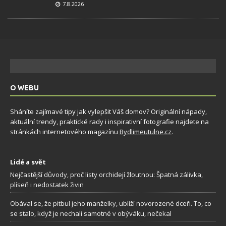
7.8.2026
O WEBU
Sháníte zajímavé tipy jak vylepšit Váš domov? Originální nápady,
aktuální trendy, praktické rady i inspirativní fotografie najdete na
stránkách internetového magazínu
Bydlimeutulne.cz
.
Lidé a svět
Nejčastější důvody, proč listy orchidejí žloutnou: Špatná zálivka,
plíseň i nedostatek živin
Obával se, že pitbul jeho manželky, ublíží novorozené dceři. To, co
se stalo, když je nechali samotné v obýváku, nečekal