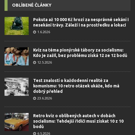
OBLÍBENÉ ČLÁNKY
Pokuta až 10 000 Kč hrozí za nesprávné sekání i
nesekání trávy. Záleží i na prostředku a lokaci
1.6.2026
Kvíz na téma pionýrské tábory za socialismu:
Kdo je zažil, bez problému získá 12 ze 12 bodů
12.5.2026
Test znalostí o každodenní realitě za
komunismu: 10 retro otázek ukáže, kdo má
dobrý přehled
23.6.2026
Retro kvíz o oblíbených autech v dobách
socialismu: Tehdejší řidiči musí získat 10 z 10
bodů
6.5.2026