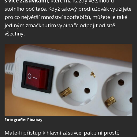
s více zásuvkami
, které má každý většinou u
stolního počítače. Když takový prodlužovák využijete
pro co největší množství spotřebičů, můžete je také
jediným zmačknutím vypínače odpojit od sítě
všechny.
Fotografie: Pixabay
Máte-li přístup k hlavní zásuvce, pak z ní prostě