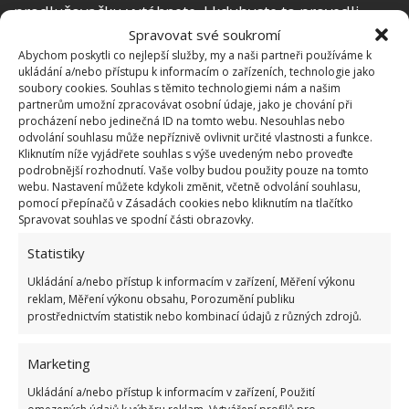
prodlužovačku vytáhnete. I kdybyste to provedli
vždycky jen na noc, musí se vám to vyplatit. Existují i
Spravovat své soukromí
Abychom poskytli co nejlepší služby, my a naši partneři používáme k
chytré vypínatelné
zásuvky, jež můžete ovládat
ukládání a/nebo přístupu k informacím o zařízeních, technologie jako
hlasovým asistentem nebo dálkovým
soubory cookies. Souhlas s těmito technologiemi nám a našim
partnerům umožní zpracovávat osobní údaje, jako je chování při
ovladačem
. Tak je možné od sítě odpojit třeba
procházení nebo jedinečná ID na tomto webu. Nesouhlas nebo
kávovar, aniž byste museli vytáhnout šňůru ze
odvolání souhlasu může nepříznivě ovlivnit určité vlastnosti a funkce.
Kliknutím níže vyjádřete souhlas s výše uvedeným nebo proveďte
zásuvky. Na BydlímeÚtulně jsme rovněž poradili
podrobnější rozhodnutí. Vaše volby budou použity pouze na tomto
trik, jak zjistíte, jestli po dobu vaší nepřítomnosti v
webu. Nastavení můžete kdykoli změnit, včetně odvolání souhlasu,
pomocí přepínačů v Zásadách cookies nebo kliknutím na tlačítko
bytě
nebyl vypnutý proud
a vám se v mrazáku
Spravovat souhlas ve spodní části obrazovky.
nezkazily potraviny.
Statistiky
Zdroje:
Gadzetomania
,
Chip
Ukládání a/nebo přístup k informacím v zařízení, Měření výkonu
reklam, Měření výkonu obsahu, Porozumění publiku
prostřednictvím statistik nebo kombinací údajů z různých zdrojů.
Marketing
Ukládání a/nebo přístup k informacím v zařízení, Použití