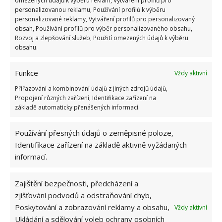
omezených údajů k výběru reklam, Vytváření profilů pro
personalizovanou reklamu, Používání profilů k výběru
personalizované reklamy, Vytváření profilů pro personalizovaný
obsah, Používání profilů pro výběr personalizovaného obsahu,
Rozvoj a zlepšování služeb, Použití omezených údajů k výběru
obsahu.
Funkce
Vždy aktivní
Přiřazování a kombinování údajů z jiných zdrojů údajů,
Propojení různých zařízení, Identifikace zařízení na
základě automaticky přenášených informací.
Používání přesných údajů o zeměpisné poloze,
ELEKTRICKÉ PŘÍSTROJE
ELEKTROSPOTŘEBIČE
Identifikace zařízení na základě aktivně vyžádaných
informací.
SPOTŘEBA ENERGIE
UŠETŘIT ZA ELEKTŘINU
ZÁSUVKY
Zajištění bezpečnosti, předcházení a
zjišťování podvodů a odstraňování chyb,
Poskytování a zobrazování reklamy a obsahu,
Vždy aktivní
Přidejte svůj názor
Ukládání a sdělování voleb ochrany osobních