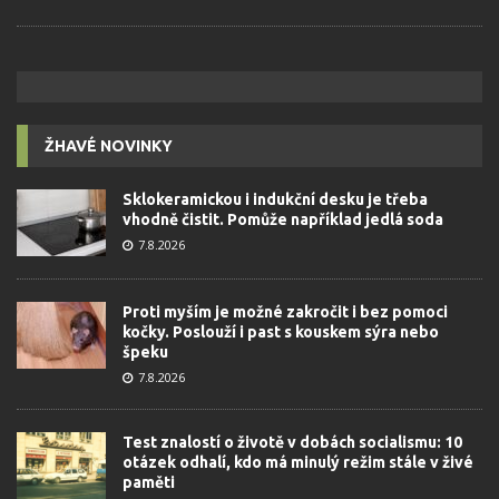
ŽHAVÉ NOVINKY
Sklokeramickou i indukční desku je třeba
vhodně čistit. Pomůže například jedlá soda
7.8.2026
Proti myším je možné zakročit i bez pomoci
kočky. Poslouží i past s kouskem sýra nebo
špeku
7.8.2026
Test znalostí o životě v dobách socialismu: 10
otázek odhalí, kdo má minulý režim stále v živé
paměti