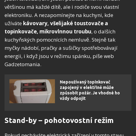
většinou má každé dítě, ale i rodiče svou vlastní
elektroniku. A nezapomínejte na kuchyni, kde
užíváte
kávovary, všelijaké toustovače a
topinkovače, mikrovlnnou troubu
, o dalších
kuchyňských pomocnících nemluvě. Stejně tak
myčky nádobí, pračky a sušičky spotřebovávají
energii, i když jsou v režimu spánku, píše web
Gadzetomania.
Nepoužívaný topinkovač
zapojený v elektřině může
způsobit požár. Je vhodné ho
vždy odpojit
Stand-by – pohotovostní režim
Pokud necháváte elektrická zařízení v tomto stavu,