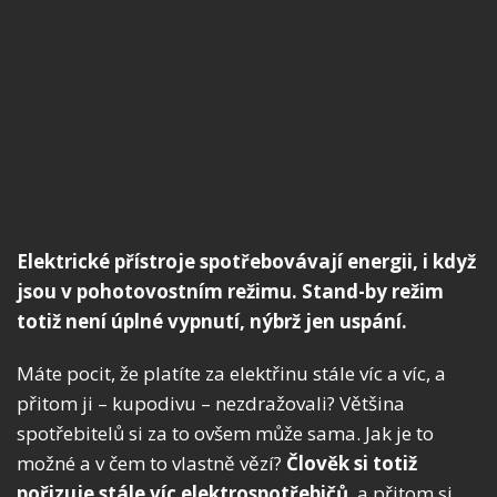
Elektrické přístroje spotřebovávají energii, i když
jsou v pohotovostním režimu. Stand-by režim
totiž není úplné vypnutí, nýbrž jen uspání.
Máte pocit, že platíte za elektřinu stále víc a víc, a
přitom ji – kupodivu – nezdražovali? Většina
spotřebitelů si za to ovšem může sama. Jak je to
možné a v čem to vlastně vězí?
Člověk si totiž
pořizuje stále víc elektrospotřebičů
, a přitom si