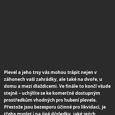
Plevel a jeho trsy vás mohou trápit nejen v
záhonech vaší zahrádky, ale také na dvoře, u
domu a mezi dlaždicemi. Ve finále to končí všude
stejně – uchýlíte se ke komerčně dostupným
prostředkům vhodných pro hubení plevele.
Přestože jsou bezesporu účinné pro likvidaci, je
třeba myslet i na jiné důsledky, jaké jejich