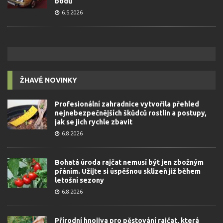
bodů
6.5.2026
ŽHAVÉ NOVINKY
Profesionální zahradnice vytvořila přehled
nejnebezpečnějších škůdců rostlin a postupy,
jak se jich rychle zbavit
6.8.2026
Bohatá úroda rajčat nemusí být jen zbožným
přáním. Užijte si úspěšnou sklizeň již během
letošní sezony
6.8.2026
Přírodní hnojiva pro pěstování rajčat, která