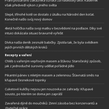
Přání postaršího zákazníka označil za nadlidský úkol. Kadeřník
však předvedl výkon z jiného světa
Slepé, třínohé kotě se dostalo z útulku na Národní den koťat.
Konečně našlo svůj nový domov
4letá holčička našla svoji matku v bezvědomí na podlaze. Díky své
intuici dokázala situaci bravurně vyřešit
Dívka našla deník zesnulé babičky. Zjistila tak, že byla svědkem
jejích prvních dětských kroků
Recepty a vaření
Chléb s vařeným vepřovým masem a šťávou: Staročeský způsob,
jak z jednoduché suroviny udělat pořádné jídlo
Pikantní pánev s mletým masem a zeleninou: Šťavnatá směs na
křupavé česnekové topinky
Cuketové kuličky nejsou jen nouzovka ze zahrady: Křupavé
sousto, po kterém se doma jen zapráší
Zavařená dýně do moučníků: Zimní zásoba bez konzervantů a
zbytečné práce