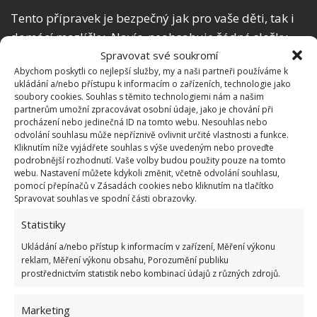
Tento přípravek je bezpečný jak pro vaše děti, tak i
domácí mazlíčky. Navíc, neobsahuje žádné složky
toxické pro planetu ani pro naše zdraví. Naopak u
Spravovat své soukromí
Abychom poskytli co nejlepší služby, my a naši partneři používáme k
chemických prostředků, zakoupených v obchodech,
ukládání a/nebo přístupu k informacím o zařízeních, technologie jako
riskujete vyhubení všech důležitých živých tvorů
soubory cookies. Souhlas s těmito technologiemi nám a našim
partnerům umožní zpracovávat osobní údaje, jako je chování při
osidlující půdu. Prvky v zemi absorbují toxické
procházení nebo jedinečná ID na tomto webu. Nesouhlas nebo
složky vylučované z chemických prostředků a tím
odvolání souhlasu může nepříznivě ovlivnit určité vlastnosti a funkce.
Kliknutím níže vyjádřete souhlas s výše uvedeným nebo proveďte
budou nevratně zničeny.
podrobnější rozhodnutí. Vaše volby budou použity pouze na tomto
webu. Nastavení můžete kdykoli změnit, včetně odvolání souhlasu,
Nemluvě o tom, jaká zdravotní rizika hrozí vám,
pomocí přepínačů v Zásadách cookies nebo kliknutím na tlačítko
Spravovat souhlas ve spodní části obrazovky.
vašim dětem i zvířatům. Zvláště u malých dětí a
domácích mazlíčků je velice pravděpodobné, že část
Statistiky
produktu omylem ochutnají. Budou tak vystaveni
Ukládání a/nebo přístup k informacím v zařízení, Měření výkonu
riziku intoxikace, která může vést až ke smrti.
reklam, Měření výkonu obsahu, Porozumění publiku
prostřednictvím statistik nebo kombinací údajů z různých zdrojů.
Marketing