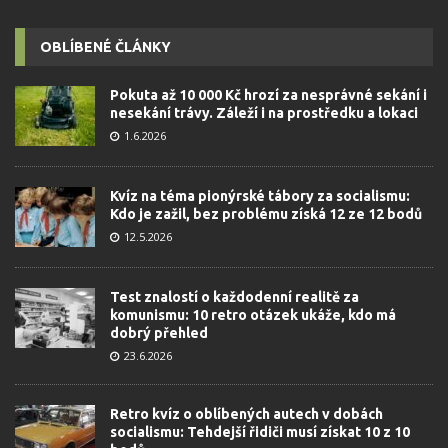
OBLÍBENÉ ČLÁNKY
Pokuta až 10 000 Kč hrozí za nesprávné sekání i
nesekání trávy. Záleží i na prostředku a lokaci
1.6.2026
Kvíz na téma pionýrské tábory za socialismu:
Kdo je zažil, bez problému získá 12 ze 12 bodů
12.5.2026
Test znalostí o každodenní realitě za
komunismu: 10 retro otázek ukáže, kdo má
dobrý přehled
23.6.2026
Retro kvíz o oblíbených autech v dobách
socialismu: Tehdejší řidiči musí získat 10 z 10