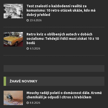
Test znalostí o každodenní realitě za
komunismu: 10 retro otázek ukáže, kdo má
dobrý přehled
23.6.2026
Retro kvíz o oblíbených autech v dobách
socialismu: Tehdejší řidiči musí získat 10 z 10
bodů
6.5.2026
ŽHAVÉ NOVINKY
Mouchy raději poletí o domácnost dále. Kromě
chemikálií je odpudí i citron s hřebíčkem
8.8.2026