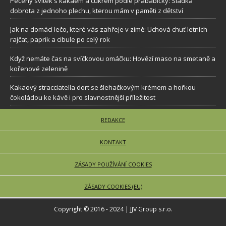
Pečený svítek s kakaem a cukrem podle prababičky: Sladká
dobrota z jednoho plechu, kterou mám v paměti z dětství
Jak na domácí lečo, které vás zahřeje v zimě: Uchová chuť letních
rajčat, paprik a cibule po celý rok
Když nemáte čas na svíčkovou omáčku: Hovězí maso na smetaně a
kořenové zelenině
Kakaový stracciatella dort se šlehačkovým krémem a hořkou
čokoládou ke kávě i pro slavnostnější příležitost
REDAKCE
KONTAKT
ZÁSADY POUŽÍVÁNÍ COOKIES
ZÁSADY COOKIES (EU)
Copyright © 2016 - 2024 | JJV Group s.r.o.