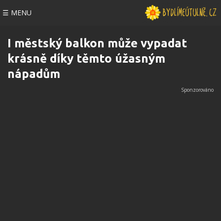
☰ MENU
I městský balkon může vypadat
krásně díky těmto úžasným
nápadům