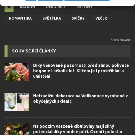
BALKON
DEKORACE
KVĚTINY
ROMANTIKA
SVĚTÝLKA
SVÍČKY
VEČER
SOUVISEJÍCÍ ČLÁNKY
Díky věnované pozornosti před zimou pokvete
begonie i několik let. Klíčem je i prostříhání a
umístění
Netradiční dekorace na Velikonoce vyrobené z
obyčejných sklenic
Na podzim vsazené cibuloviny mají silný
potenciál díky vhodné péči. Ocení i polostín