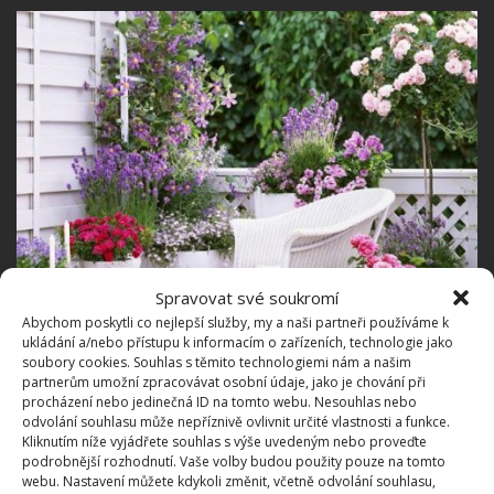
Spravovat své soukromí
Abychom poskytli co nejlepší služby, my a naši partneři používáme k
ukládání a/nebo přístupu k informacím o zařízeních, technologie jako
soubory cookies. Souhlas s těmito technologiemi nám a našim
partnerům umožní zpracovávat osobní údaje, jako je chování při
procházení nebo jedinečná ID na tomto webu. Nesouhlas nebo
Dekorace
odvolání souhlasu může nepříznivě ovlivnit určité vlastnosti a funkce.
Kliknutím níže vyjádřete souhlas s výše uvedeným nebo proveďte
podrobnější rozhodnutí. Vaše volby budou použity pouze na tomto
K zútulnění slouží různé dekorace. Ty nemusíte
webu. Nastavení můžete kdykoli změnit, včetně odvolání souhlasu,