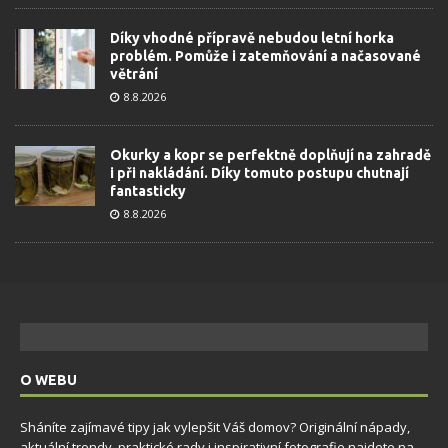
Díky vhodné přípravě nebudou letní horka
problém. Pomůže i zatemňování a načasované
větrání
8.8.2026
Okurky a kopr se perfektně doplňují na zahradě
i při nakládání. Díky tomuto postupu chutnají
fantasticky
8.8.2026
O WEBU
Sháníte zajímavé tipy jak vylepšit Váš domov? Originální nápady,
aktuální trendy, praktické rady i inspirativní fotografie najdete na