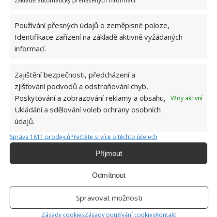
základě automaticky přenášených informací.
Obrázky: balconygardenweb
Používání přesných údajů o zeměpisné poloze,
Identifikace zařízení na základě aktivně vyžádaných
informací.
Zajištění bezpečnosti, předcházení a
zjišťování podvodů a odstraňování chyb,
Poskytování a zobrazování reklamy a obsahu,
Vždy aktivní
Ukládání a sdělování voleb ochrany osobních
údajů.
Správa 1811 prodejců
Přečtěte si více o těchto účelech
Příjmout
Odmítnout
Spravovat možnosti
Zásady cookies
Zásady používání cookies
Kontakt