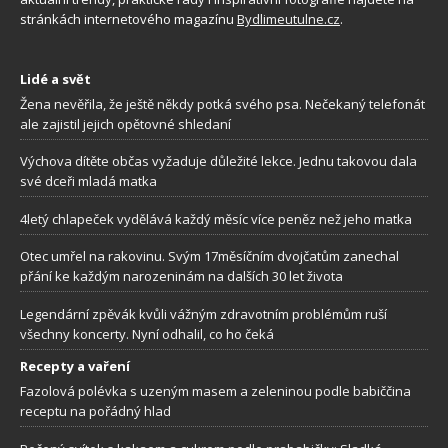
stránkách internetového magazínu
Bydlimeutulne.cz
.
Lidé a svět
Žena nevěřila, že ještě někdy potká svého psa. Nečekaný telefonát
ale zajistil jejich opětovné shledaní
Výchova dítěte občas vyžaduje důležité lekce. Jednu takovou dala
své dceři mladá matka
4letý chlapeček vydělává každý měsíc více peněz než jeho matka
Otec umřel na rakovinu. Svým 17měsíčním dvojčatům zanechal
přání ke každým narozeninám na dalších 30 let života
Legendární zpěvák kvůli vážným zdravotním problémům ruší
všechny koncerty. Nyní odhalil, co ho čeká
Recepty a vaření
Fazolová polévka s uzeným masem a zeleninou podle babiččina
receptu na pořádný hlad