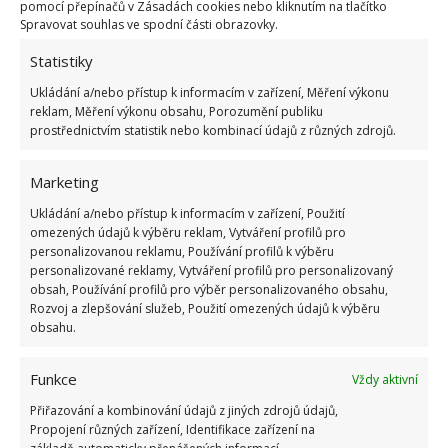
pomocí přepínačů v Zásadách cookies nebo kliknutím na tlačítko
používat pouze ke zdobení interiéru. Neváhejte je
Spravovat souhlas ve spodní části obrazovky.
použít i pro zlepšení atmosféry na balkoně. Použít
Statistiky
můžete skleničky na víno a čajové svíčky, lucerničky,
Ukládání a/nebo přístup k informacím v zařízení, Měření výkonu
košíky, polštářky, koberečky, přehozy.
reklam, Měření výkonu obsahu, Porozumění publiku
prostřednictvím statistik nebo kombinací údajů z různých zdrojů.
Marketing
Ukládání a/nebo přístup k informacím v zařízení, Použití
omezených údajů k výběru reklam, Vytváření profilů pro
personalizovanou reklamu, Používání profilů k výběru
personalizované reklamy, Vytváření profilů pro personalizovaný
obsah, Používání profilů pro výběr personalizovaného obsahu,
Rozvoj a zlepšování služeb, Použití omezených údajů k výběru
obsahu.
Funkce
Vždy aktivní
Přiřazování a kombinování údajů z jiných zdrojů údajů,
Propojení různých zařízení, Identifikace zařízení na