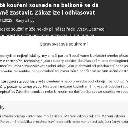
té kouření souseda na balkoně se dá
vně zastavit. Zákaz lze i odhlasovat
11.2025
Rady a tipy
dské soužití může někdy přinášet řadu výzev. Zatímco
ré přestupky lze řešit podle zákona. U kouření na
nech není právní výklad zcela jednoznačný.
Spravovat své soukromí
oskytli co nejlepší služby, my a naši partneři používáme k ukládání a/nebo příst
m o zařízeních, technologie jako soubory cookies. Souhlas s těmito technologiem
tnerům umožní zpracovávat osobní údaje, jako je chování při procházení nebo j
ivá většina Čechů netuší o těchto
to webu. Nesouhlas nebo odvolání souhlasu může nepříznivě ovlivnit určité vlastn
iktních předpisech ohledně grilování na
konu
 níže vyjádřete souhlas s výše uvedeným nebo proveďte podrobnější rozhodnutí. 
žity pouze na tomto webu. Nastavení můžete kdykoli změnit, včetně odvolání so
.2025
Rady a tipy
epínačů v Zásadách cookies nebo kliknutím na tlačítko Spravovat souhlas ve spod
.
vání v paneláku by se měli sousedé pokud možno
ut. Tam, kde se na tom domluví, musí dodržovat
iky
čnostní předpisy a být ohleduplní. Jarní a letní večery
 a/nebo přístup k informacím v zařízení, Měření výkonu reklam, Měření výkonu
 vybízejí k odpočinku na zahradách, terasách nebo
Porozumění publiku prostřednictvím statistik nebo kombinací údajů z různých zdr
onech.