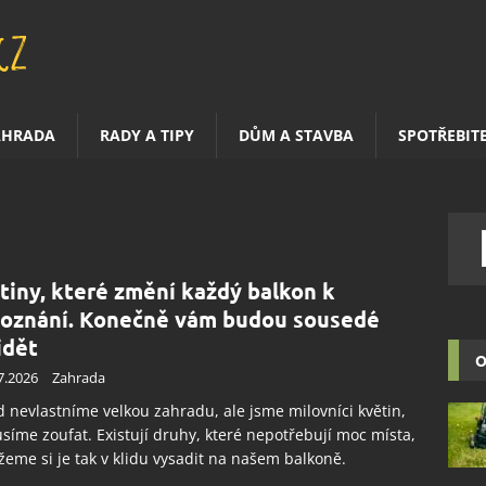
AHRADA
RADY A TIPY
DŮM A STAVBA
SPOTŘEBIT
tiny, které změní každý balkon k
oznání. Konečně vám budou sousedé
idět
O
7.2026
Zahrada
 nevlastníme velkou zahradu, ale jsme milovníci květin,
íme zoufat. Existují druhy, které nepotřebují moc místa,
eme si je tak v klidu vysadit na našem balkoně.