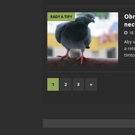
Obr
RADY A TIPY
nec
18.
Aby v
a rel
tímto
1
2
3
»