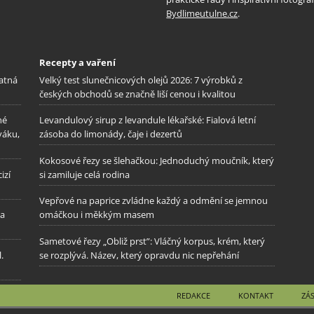
Bydlimeutulne.cz
.
Recepty a vaření
patná
Velký test slunečnicových olejů 2026: 7 výrobků z
českých obchodů se značně liší cenou i kvalitou
né
Levandulový sirup z levandule lékařské: Fialová letní
váku,
zásoba do limonády, čaje i dezertů
Kokosové řezy se šlehačkou: Jednoduchý moučník, který
izí
si zamiluje celá rodina
Vepřové na paprice zvládne každý a odmění se jemnou
na
omáčkou i měkkým masem
Sametové řezy „Obliž prst”: Vláčný korpus, krém, který
.
se rozplývá. Název, který opravdu nic nepřehání
REDAKCE
KONTAKT
ZÁ