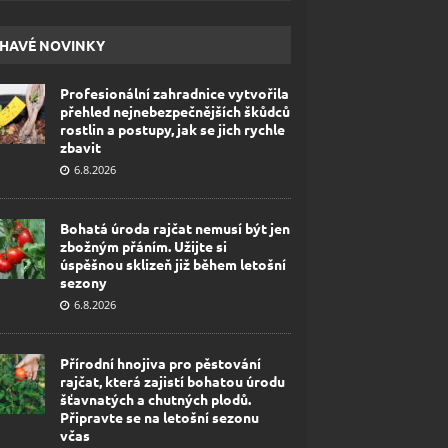
HAVÉ NOVINKY
Profesionální zahradnice vytvořila
přehled nejnebezpečnějších škůdců
rostlin a postupy, jak se jich rychle
zbavit
6.8.2026
Bohatá úroda rajčat nemusí být jen
zbožným přáním. Užijte si
úspěšnou sklizeň již během letošní
sezony
6.8.2026
Přírodní hnojiva pro pěstování
rajčat, která zajistí bohatou úrodu
šťavnatých a chutných plodů.
Připravte se na letošní sezonu
včas