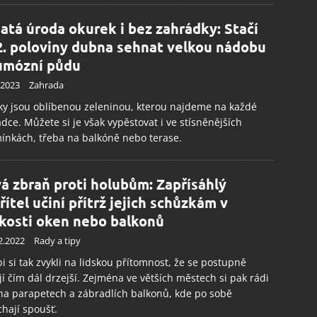
atá úroda okurek i bez zahrádky: Stačí
2. poloviny dubna sehnat velkou nádobu
umózní půdu
.2023
Zahrada
y jsou oblíbenou zeleninou, kterou najdeme na každé
dce. Můžete si je však vypěstovat i ve stísněnějších
nkách, třeba na balkóně nebo terase.
á zbraň proti holubům: Zapřísáhlý
řítel učiní přítrž jejich schůzkám v
zkosti oken nebo balkonů
2.2022
Rady a tipy
i si tak zvykli na lidskou přítomnost, že se postupně
jí čím dál drzejší. Zejména ve větších městech si pak rádi
na parapetech a zábradlích balkonů, kde po sobě
hají spoušť.