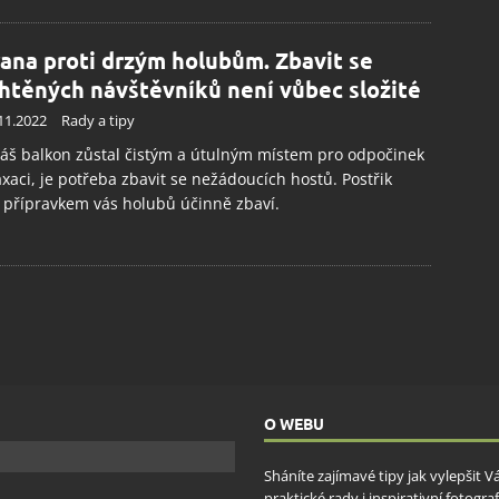
ana proti drzým holubům. Zbavit se
htěných návštěvníků není vůbec složité
11.2022
Rady a tipy
áš balkon zůstal čistým a útulným místem pro odpočinek
axaci, je potřeba zbavit se nežádoucích hostů. Postřik
 přípravkem vás holubů účinně zbaví.
O WEBU
Sháníte zajímavé tipy jak vylepšit 
praktické rady i inspirativní fotog