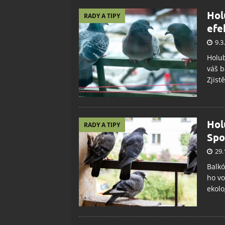
Hol
RADY A TIPY
efe
9.3
Holub
váš b
Zjist
Hol
RADY A TIPY
Spol
29.
Balkó
ho vo
ekolo