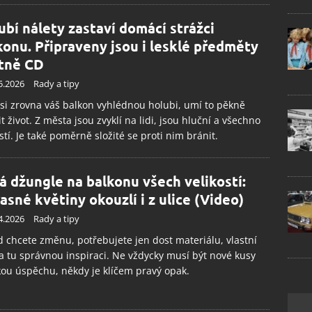
ubí nálety zastaví domácí strážci
konu. Připraveny jsou i lesklé předměty
tně CD
5.2026
Rady a tipy
si zrovna váš balkon vyhlédnou holubi, umí to pěkně
it život. Z města jsou zvyklí na lidi, jsou hluční a všechno
stí. Je také poměrně složité se proti nim bránit.
á džungle na balkonu všech velikostí:
asné květiny okouzlí i z ulice (Video)
4.2026
Rady a tipy
 chcete změnu, potřebujete jen dost materiálu, vlastní
a tu správnou inspiraci. Ne vždycky musí být nové kusy
ou úspěchu, někdy je klíčem pravý opak.