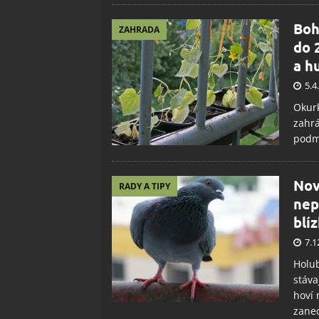
Boh
ZAHRADA
do 
a h
5.4
Okurk
zahrá
podmí
Nov
RADY A TIPY
nep
blí
7.1
Holub
stáva
hoví 
zanec