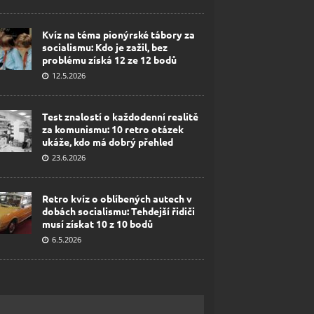
Kvíz na téma pionýrské tábory za
socialismu: Kdo je zažil, bez
problému získá 12 ze 12 bodů
12.5.2026
Test znalostí o každodenní realitě
za komunismu: 10 retro otázek
ukáže, kdo má dobrý přehled
23.6.2026
Retro kvíz o oblíbených autech v
dobách socialismu: Tehdejší řidiči
musí získat 10 z 10 bodů
6.5.2026