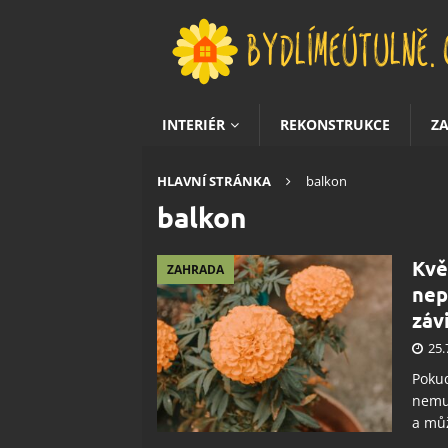
INTERIÉR
REKONSTRUKCE
Z
HLAVNÍ STRÁNKA
balkon
balkon
Kvě
ZAHRADA
nep
záv
25.
Pokud
nemus
a můž