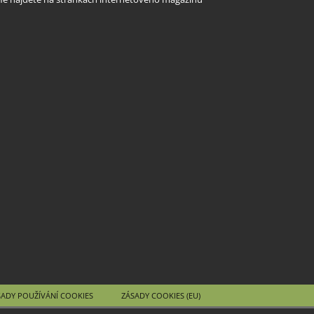
SADY POUŽÍVÁNÍ COOKIES
ZÁSADY COOKIES (EU)