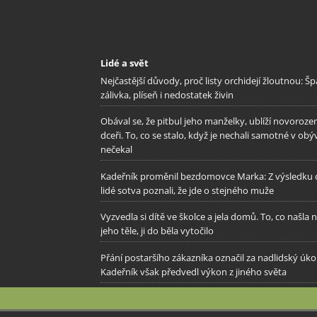
Lidé a svět
Nejčastější důvody, proč listy orchidejí žloutnou: Š
zálivka, plíseň i nedostatek živin
Obával se, že pitbul jeho manželky, ublíží novoroze
dceři. To, co se stalo, když je nechali samotné v obý
nečekal
Kadeřník proměnil bezdomovce Marka: Z výsledku c
lidé sotva poznali, že jde o stejného muže
Vyzvedla si dítě ve školce a jela domů. To, co našla 
jeho těle, ji do běla vytočilo
Přání postaršího zákazníka označil za nadlidský úkol
Kadeřník však předvedl výkon z jiného světa