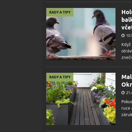
Hol
RADY A TIPY
bal
vče
10.
Když 
otráv
zneči
Mal
RADY A TIPY
Okr
21.
Pokud
ruce 
záruk