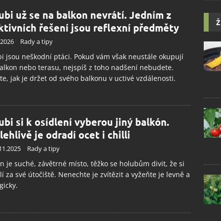
ubi už se na balkon nevrátí. Jedním z
Ž
ktivních řešení jsou reflexní předměty
.2026
Rady a tipy
i jsou neškodní ptáci. Pokud vám však neustále okupují
alkon nebo terasu, nejspíš z toho nadšení nebudete.
ěte, jak je držet od svého balkonu v uctivé vzdálenosti.
ubi si k osídlení vyberou jiný balkón.
ehlivě je odradí ocet i chilli
11.2025
Rady a tipy
n je suché, závětrné místo, těžko se holubům divit, že si
lí za své útočiště. Nenechte je zvítězit a vyžeňte je levně a
gicky.