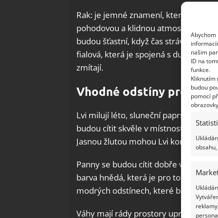
Rak: je jemné znamení, kterému perf
pohodovou a klidnou atmosféru v inte
Abychom p
budou šťastní, když čas stráví se svo
informací
našim par
fialová, která je spojená s duchovním
ID na tom
zmítají.
funkce.
Kliknutím
budou pou
Vhodné odstíny pro Lvy, 
pomocí př
obrazovky
Lvi milují léto, sluneční paprsky a ce
Statist
budou cítit skvěle v místnostech se žlu
Ukládání
Jasnou žlutou mohou Lvi kombinovat i
obsahu, 
Panny se budou cítit dobře v interiér
Market
barva hnědá, která je pro tohle znamen
Ukládání
modrých odstínech, které budou přímo
Vytvářen
reklamy,
Váhy mají rády prostory upravené a p
persona