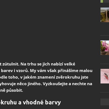
útulnit. Na trhu se jich nabízí velké
 barev i vzorů. My vám však přinášíme malou
podle toho, v jakém znamení zvěrokruhu jste
yhovuje něco jiného. Vyzkoušejte a nechte na
vně působit.
okruhu a vhodné barvy