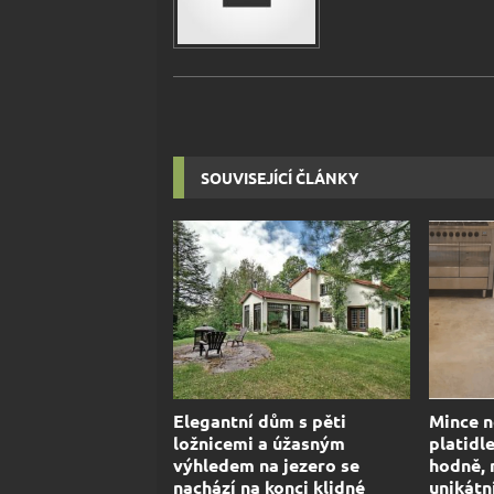
SOUVISEJÍCÍ ČLÁNKY
Elegantní dům s pěti
Mince n
ložnicemi a úžasným
platidl
výhledem na jezero se
hodně, 
nachází na konci klidné
unikátn