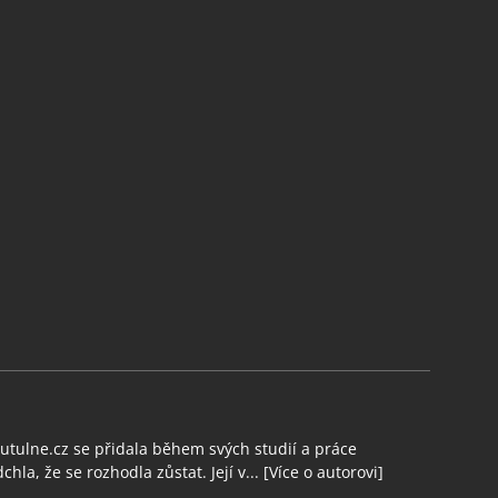
tulne.cz se přidala během svých studií a práce
chla, že se rozhodla zůstat. Její v...
[Více o autorovi]