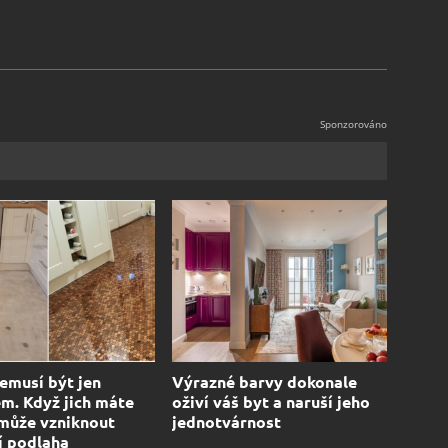
emusí být jen
Výrazné barvy dokonale
em. Když jich máte
oživí váš byt a naruší jeho
může vzniknout
jednotvárnost
í podlaha