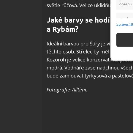
obsahu.
světle růžová. Velice uklidňujícím do
Jaké barvy se hodí ke Ští
Funkc
Správa 18
a Rybám?
Přiřazov
Identifi
Ideální barvou pro Štíry je vínová a s
Použív
těchto osob. Střelec by měl volit fialo
základ
Kozoroh je velice konzervativní, prot
modrá. Vodnáře zase nadchnou všech
Zajišt
bude zamlouvat tyrkysová a pastelov
odstra
Ukládá
Fotografie: Alltime