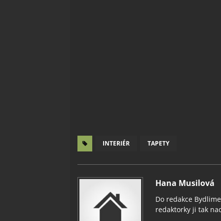
INTERIÉR
TAPETY
Hana Musilová
Do redakce Bydlimeu
redaktorky ji tak nad