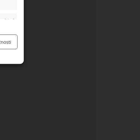
y aktivní
nosti
y aktivní