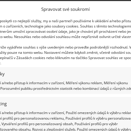
ektně sednou pastelové tóny. Ty dotvoří
Spravovat své soukromí
riéru, kterou Raci přímo milují. Především pak
oskytli co nejlepší služby, my a naši partneři používáme k ukládání a/nebo příst
u rodinou. Také se k Rakům hodí barva světle
m o zařízeních, technologie jako soubory cookies. Souhlas s těmito technologiem
tnerům umožní zpracovávat osobní údaje, jako je chování při procházení nebo j
 životem a emocemi, které tak často těmito lidmi
to webu. Nesouhlas nebo odvolání souhlasu může nepříznivě ovlivnit určité vlastn
 níže vyjádřete souhlas s výše uvedeným nebo proveďte podrobnější rozhodnutí. 
žity pouze na tomto webu. Nastavení můžete kdykoli změnit, včetně odvolání so
Panny a Váhy
epínačů v Zásadách cookies nebo kliknutím na tlačítko Spravovat souhlas ve spod
.
lkově jsou velmi energické osobnosti. Proto se
iky
tými odstíny. Vybírat by měli spíš teplejší odstíny.
 a/nebo přístup k informacím v zařízení, Měření výkonu reklam, Měření výkonu
 s tmavě fialovou barvou.
Porozumění publiku prostřednictvím statistik nebo kombinací údajů z různých zdr
ech se zemitými odstíny. Perfektní bude tedy
ing
í velice uklidňující. Volit mohou i tapety v
 a/nebo přístup k informacím v zařízení, Použití omezených údajů k výběru rekla
 odrážet praktičnost a pečlivost Pannen.
í profilů pro personalizovanou reklamu, Používání profilů k výběru personalizov
 Vytváření profilů pro personalizovaný obsah, Používání profilů pro výběr
romyšlené. Líbit se jim bude v místnostech barva
lizovaného obsahu, Rozvoj a zlepšování služeb, Použití omezených údajů k výběr