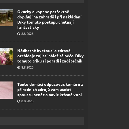
Okurky a kopr se perfektně
doplňují na zahradě i při nakládání.
Díky tomuto postupu chutnají
fantasticky
8.8.2026
Nádherně kvetoucí a zdravé
orchideje zajistí náležitá péče. Díky
tomuto triku si poradí i začátečník
8.8.2026
Tento domácí odpuzovač komárů z
přírodních zdrojů vám ušetří
spoustu peněz a navíc krásně voní
8.8.2026