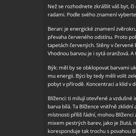
Než se rozhodnete zkrášlit váš byt, č
radami. Podle svého znamení vyberte 
Beran: je energické znamení zvěrokruh
převaha červeného odstínu. Proto pok
tapetách červených. Stěny v červené 
Vhodnou barvou je i sytá oranžová. A 
Býk: měl by se obklopovat barvami ukl
mu energii. Býci by tedy měli volit ze
pobyt v přírodě. Koncentraci a klid v 
Blíženci: ti milují otevřené a vzdušné
barva bílá. Ta Blížence vnitřně zklidn
místnosti příliš fádní, mohou Blíženc
mixem pestrých barev, jako je žlutá,
koresponduje tak trochu s povahou Blí