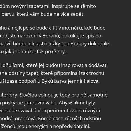
i dům novými tapetami, inspirujte se těmito
barvu, která vám bude nejvíce sedět.
u a nejlépe se bude cítit v interiéru, kde bude
ud jste narození v Beranu, pokukujte spíš po
barvě budou dle astroložky pro Berany dokonalé.
to jak pro muže, tak pro ženy.
idňujícími, které jej budou inspirovat a dodávat
lené odstíny tapet, které připomínají tak trochu
duši zase podpoří u Býků barva jemně fialová.
 interiéry. Skvělou volnou je tedy pro ně samotné
í a poskytne jim rovnováhu. Aby však nebyly
i zcela bez zaváhání experimentovat s různým
 modrá, oranžová. Kombinace různých odstínů
ženců. Jsou energičtí a nepředvídatelní.