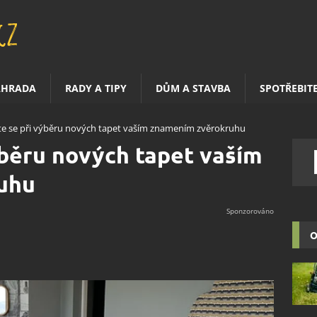
AHRADA
RADY A TIPY
DŮM A STAVBA
SPOTŘEBIT
jte se při výběru nových tapet vaším znamením zvěrokruhu
výběru nových tapet vaším
uhu
O