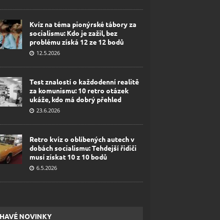
Kvíz na téma pionýrské tábory za
socialismu: Kdo je zažil, bez
problému získá 12 ze 12 bodů
12.5.2026
Test znalostí o každodenní realitě
za komunismu: 10 retro otázek
ukáže, kdo má dobrý přehled
23.6.2026
Retro kvíz o oblíbených autech v
dobách socialismu: Tehdejší řidiči
musí získat 10 z 10 bodů
6.5.2026
HAVÉ NOVINKY