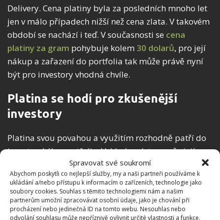
Delivery. Cena platiny byla za posledních mnoho let
jen v málo případech nižší než cena zlata. V takovém
období se nachází i teď. V současnosti se
cena
platiny za gram
pohybuje kolem
30 dolarů
, pro její
nákup a zařazení do portfolia tak může právě nyní
být pro investory vhodná chvíle.
Platina se hodí pro zkušenější
investory
Platina svou povahou a využitím rozhodně patří do
investorského portfolia. Vzhledem k tomu, že její
Spravovat své soukromí
cena je hodně závislá na stavu ekonomiky a reaguje
Abychom poskytli co nejlepší služby, my a naši partneři používáme k
také na to, jak se využívá v různých odvětvích, její
ukládání a/nebo přístupu k informacím o zařízeních, technologie jako
koupí se z části spoléháte na prosperitu průmyslu a
soubory cookies. Souhlas s těmito technologiemi nám a našim
partnerům umožní zpracovávat osobní údaje, jako je chování při
ekonomiky. Proto je vhodné, abyste uměli
procházení nebo jedinečná ID na tomto webu. Nesouhlas nebo
odhadnout situaci a rozhodnout se pro nákup,
odvolání souhlasu může nepříznivě ovlivnit určité vlastnosti a funkce.