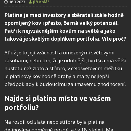
16.3.2023
Jiří Kolář
Platina je mezi investory a sběrateli stále hodně
opomíjený kov i přesto, že má velký potenciál.
Patří k nejvzácnějším kovům na světě a jako
taková je skvělým doplňkem portfolia. Víte proč?
Ať už je to její vzácností a omezenými světovými
zásobami, nebo tím, že je odolnější, tvrdší a má větší
hustotu než zlato a stříbro, v celosvětovém měřítku
je platinový kov hodně drahý a má ty nejlepší
předpoklady k budoucímu zajímavému zhodnocení.
Najde si platina místo ve vašem
portfoliu?
Na rozdíl od zlata nebo stříbra byla platina
definována poměrně pozdě, až v 18. století. Má