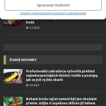
Spravovat možnosti
Zásady cookies
Zásady používání cookies
Kontakt
Retro kvíz o oblíbených autech v dobách
socialismu: Tehdejší řidiči musí získat 10 z 10
bodů
6.5.2026
ŽHAVÉ NOVINKY
Profesionální zahradnice vytvořila přehled
nejnebezpečnějších škůdců rostlin a postupy,
jak se jich rychle zbavit
6.8.2026
Bohatá úroda rajčat nemusí být jen zbožným
přáním. Užijte si úspěšnou sklizeň již během