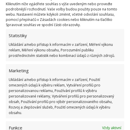
Kliknutím níže vyjádřete souhlas s výše uvedeným nebo proveďte
případně nabídnout platinu k výkupu za výhodnou
podrobnější rozhodnutí. Vaše volby budou použity pouze na tomto
cenu v pravý čas.
webu. Nastavení můžete kdykoli změnit, včetně odvolání souhlasu,
pomocí přepínačů v Zásadách cookies nebo kliknutím na tlačítko
Spravovat souhlas ve spodní části obrazovky.
Statistiky
Ukládání a/nebo přístup k informacím v zařízení, Měření výkonu
reklam, Měření výkonu obsahu, Porozumění publiku
prostřednictvím statistik nebo kombinací údajů z různých zdrojů.
Jiří Kolář
Absolvent České zemědělské
Marketing
univerzity, který je již od malička
velkým kutilem. V podstatě vše, co je
Ukládání a/nebo přístup k informacím v zařízení, Použití
možné najít v j...
[Více o autorovi]
omezených údajů k výběru reklam, Vytváření profilů pro
personalizovanou reklamu, Používání profilů k výběru
personalizované reklamy, Vytváření profilů pro personalizovaný
obsah, Používání profilů pro výběr personalizovaného obsahu,
Rozvoj a zlepšování služeb, Použití omezených údajů k výběru
obsahu.
Funkce
Vždy aktivní