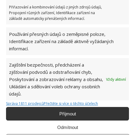
Přiřazování a kombinování údajů z jiných zdrojů údajů,
Propojení různých zařízení, Identifikace zařízení na
základě automaticky přenášených informací.
Používání přesných údajů o zeměpisné poloze,
Identifikace zařízení na základě aktivně vyžádaných
OBLÍBENÉ ČLÁNKY
informací.
Pokuta až 10 000 Kč hrozí za nesprávné sekání i
nesekání trávy. Záleží i na prostředku a lokaci
Zajištění bezpečnosti, předcházení a
1.6.2026
zjišťování podvodů a odstraňování chyb,
Poskytování a zobrazování reklamy a obsahu,
Vždy aktivní
Ukládání a sdělování voleb ochrany osobních
Kvíz na téma pionýrské tábory za socialismu:
Kdo je zažil, bez problému získá 12 ze 12 bodů
údajů.
12.5.2026
Správa 1811 prodejců
Přečtěte si více o těchto účelech
Příjmout
Test znalostí o každodenní realitě za
komunismu: 10 retro otázek ukáže, kdo má
Odmítnout
dobrý přehled
23.6.2026