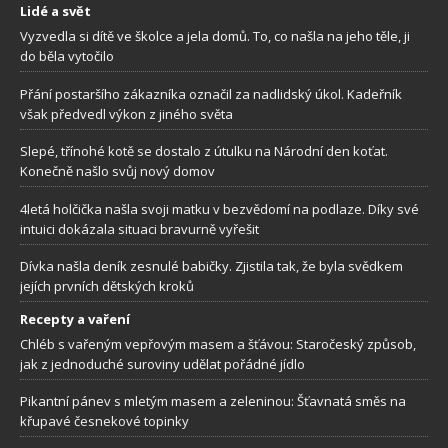
Lidé a svět
Vyzvedla si dítě ve školce a jela domů. To, co našla na jeho těle, ji
do běla vytočilo
Přání postaršího zákazníka označil za nadlidský úkol. Kadeřník
však předvedl výkon z jiného světa
Slepé, třínohé kotě se dostalo z útulku na Národní den koťat.
Konečně našlo svůj nový domov
4letá holčička našla svoji matku v bezvědomí na podlaze. Díky své
intuici dokázala situaci bravurně vyřešit
Dívka našla deník zesnulé babičky. Zjistila tak, že byla svědkem
jejích prvních dětských kroků
Recepty a vaření
Chléb s vařeným vepřovým masem a šťávou: Staročeský způsob,
jak z jednoduché suroviny udělat pořádné jídlo
Pikantní pánev s mletým masem a zeleninou: Šťavnatá směs na
křupavé česnekové topinky