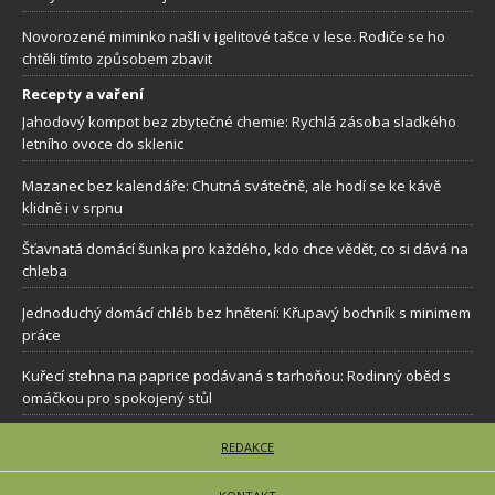
Novorozené miminko našli v igelitové tašce v lese. Rodiče se ho
chtěli tímto způsobem zbavit
Recepty a vaření
Jahodový kompot bez zbytečné chemie: Rychlá zásoba sladkého
letního ovoce do sklenic
Mazanec bez kalendáře: Chutná svátečně, ale hodí se ke kávě
klidně i v srpnu
Šťavnatá domácí šunka pro každého, kdo chce vědět, co si dává na
chleba
Jednoduchý domácí chléb bez hnětení: Křupavý bochník s minimem
práce
Kuřecí stehna na paprice podávaná s tarhoňou: Rodinný oběd s
omáčkou pro spokojený stůl
REDAKCE