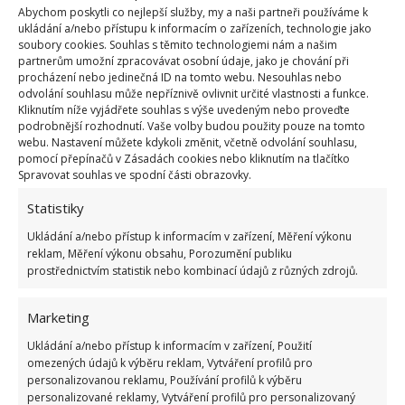
Abychom poskytli co nejlepší služby, my a naši partneři používáme k
ukládání a/nebo přístupu k informacím o zařízeních, technologie jako
soubory cookies. Souhlas s těmito technologiemi nám a našim
partnerům umožní zpracovávat osobní údaje, jako je chování při
procházení nebo jedinečná ID na tomto webu. Nesouhlas nebo
Fotografie: Pixabay
odvolání souhlasu může nepříznivě ovlivnit určité vlastnosti a funkce.
Kliknutím níže vyjádřete souhlas s výše uvedeným nebo proveďte
Česnek můžete i zamrazit
podrobnější rozhodnutí. Vaše volby budou použity pouze na tomto
webu. Nastavení můžete kdykoli změnit, včetně odvolání souhlasu,
pomocí přepínačů v Zásadách cookies nebo kliknutím na tlačítko
Pokud česnek necháte zamrazit, maximálně tím
Spravovat souhlas ve spodní části obrazovky.
prodloužíte jeho životnost, aniž byste přišli o
Statistiky
jakoukoliv z jeho výhod. Přebytečný oloupaný česnek
Ukládání a/nebo přístup k informacím v zařízení, Měření výkonu
jednoduše od sebe oddělte a rozložte vedle sebe na
reklam, Měření výkonu obsahu, Porozumění publiku
tác přikrytý pečicím papírem.
Poté česnek přikryjte
prostřednictvím statistik nebo kombinací údajů z různých zdrojů.
alobalem a nechte přes noc zamrazit
. Pokud si
chcete ještě více usnadnit práci, můžete do formiček
Marketing
na led jednotlivé stroužky česneku rozmačkat a
Ukládání a/nebo přístup k informacím v zařízení, Použití
následně z mrazáku vytahovat jen takové množství,
omezených údajů k výběru reklam, Vytváření profilů pro
personalizovanou reklamu, Používání profilů k výběru
které budete potřebovat.
personalizované reklamy, Vytváření profilů pro personalizovaný