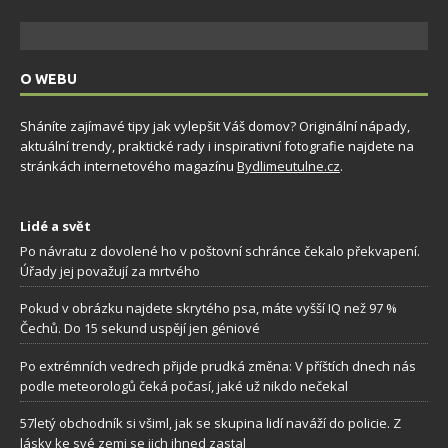
O WEBU
Sháníte zajímavé tipy jak vylepšit Váš domov? Originální nápady,
aktuální trendy, praktické rady i inspirativní fotografie najdete na
stránkách internetového magazínu
Bydlimeutulne.cz
.
Lidé a svět
Po návratu z dovolené ho v poštovní schránce čekalo překvapení.
Úřady jej považují za mrtvého
Pokud v obrázku najdete skrytého psa, máte vyšší IQ než 97 %
Čechů. Do 15 sekund uspějí jen géniové
Po extrémních vedrech přijde prudká změna: V příštích dnech nás
podle meteorologů čeká počasí, jaké už nikdo nečekal
57letý obchodník si všiml, jak se skupina lidí naváží do policie. Z
lásky ke své zemi se jich ihned zastal