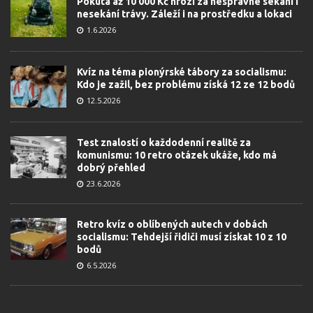
Pokuta až 10 000 Kč hrozí za nesprávné sekání i
nesekání trávy. Záleží i na prostředku a lokaci
1.6.2026
Kvíz na téma pionýrské tábory za socialismu:
Kdo je zažil, bez problému získá 12 ze 12 bodů
12.5.2026
Test znalostí o každodenní realitě za
komunismu: 10 retro otázek ukáže, kdo má
dobrý přehled
23.6.2026
Retro kvíz o oblíbených autech v dobách
socialismu: Tehdejší řidiči musí získat 10 z 10
bodů
6.5.2026