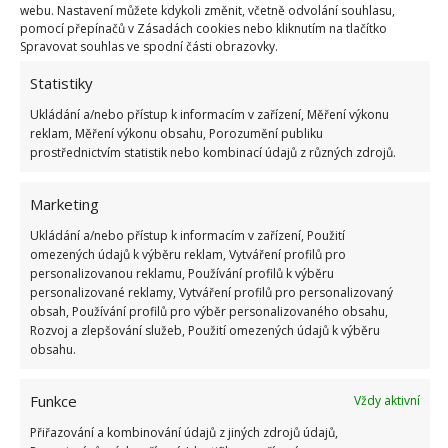
webu. Nastavení můžete kdykoli změnit, včetně odvolání souhlasu,
O tom,
kdy a jak česnek vysazovat
, jsme na
pomocí přepínačů v Zásadách cookies nebo kliknutím na tlačítko
Spravovat souhlas ve spodní části obrazovky.
BydlímeÚtulně napsali už dříve.
Statistiky
A ještě pár tipů k pěstování česneku
Ukládání a/nebo přístup k informacím v zařízení, Měření výkonu
reklam, Měření výkonu obsahu, Porozumění publiku
Česnek ve svém sousedství nesnáší lilek a
prostřednictvím statistik nebo kombinací údajů z různých zdrojů.
luštěniny.
Daří se mu v doprovodu bazalky, měsíčku
Marketing
lékařského a lichořeřišnice.
Ukládání a/nebo přístup k informacím v zařízení, Použití
omezených údajů k výběru reklam, Vytváření profilů pro
Jako předplodiny jsou nejvhodnější okurky,
personalizovanou reklamu, Používání profilů k výběru
květák, zelí a celer.
personalizované reklamy, Vytváření profilů pro personalizovaný
obsah, Používání profilů pro výběr personalizovaného obsahu,
Na stejném místě pěstujte česnek až po čtyřech
Rozvoj a zlepšování služeb, Použití omezených údajů k výběru
letech.
obsahu.
Funkce
Vždy aktivní
Přiřazování a kombinování údajů z jiných zdrojů údajů,