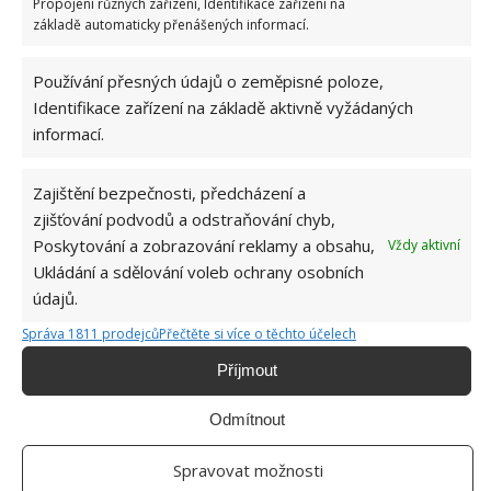
Propojení různých zařízení, Identifikace zařízení na
základě automaticky přenášených informací.
Používání přesných údajů o zeměpisné poloze,
Identifikace zařízení na základě aktivně vyžádaných
informací.
Zajištění bezpečnosti, předcházení a
zjišťování podvodů a odstraňování chyb,
Poskytování a zobrazování reklamy a obsahu,
Vždy aktivní
Ukládání a sdělování voleb ochrany osobních
údajů.
Správa 1811 prodejců
Přečtěte si více o těchto účelech
ČESNEK
HNOJENÍ
PĚSTOVÁNÍ
Příjmout
ZAHRADNIČENÍ
ZELENINA
Odmítnout
Přidejte svůj názor
Spravovat možnosti