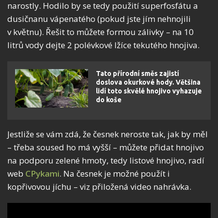
narostly. Hodilo by se tedy použití superfosfátu a
dusičnanu vápenatého (pokud jste jím nehnojili
v květnu). Řešit to můžete formou zálivky – na 10
litrů vody dejte 2 polévkové lžíce tekutého hnojiva.
Tato přírodní směs zajistí
doslova okurkové hody. Většina
lidí toto skvělé hnojivo vyhazuje
do koše
Jestliže se vám zdá, že česnek neroste tak, jak by měl
– třeba soused ho má vyšší – můžete přidat hnojivo
na podporu zelené hmoty, tedy listové hnojivo, radí
web
CPykami
. Na česnek je možné použít i
kopřivovou jíchu – viz přiložená video nahrávka.