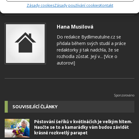
KOMENTOVAT
Zásady cookies
Zásady používání cookies
Kontakt
Hana Musilová
Do redakce Bydlimeutulne.cz se
přidala během svých studií a práce
redaktorky ji tak nadchla, že se
rozhodla zůstat. Její v...
[Více o
autorovi]
SOUVISEJÍCÍ ČLÁNKY
Pěstování šeříků v květináčích je velkým hitem.
Naučte se to a kamarádky vám budou závidět
krásně rozkvetlý parapet