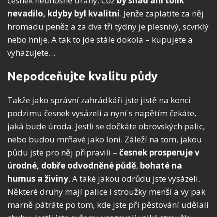
česnek neúnosně drahý. Což
by snad ani tolik
nevadilo, kdyby byl kvalitní
. Jenže zaplatíte za něj
hromadu peněz a za dva tři týdny je plesnivý, scvrklý
nebo hnije. A tak to jde stále dokola – kupujete a
vyhazujete…
Nepodceňujte kvalitu půdy
Takže jako správní zahrádkáři jste jistě na konci
podzimu česnek vysázeli a nyní s napětím čekáte,
jaká bude úroda. Jestli se dočkáte obrovských palic,
nebo budou mrňavé jako loni. Záleží na tom, jakou
půdu jste pro něj připravili –
česnek prosperuje v
úrodné, dobře odvodněné půdě
,
bohaté na
humus a živiny
. A také jakou odrůdu jste vysázeli.
Některé druhy mají palice i stroužky menší a vy pak
marně pátráte po tom, kde jste při pěstování udělali