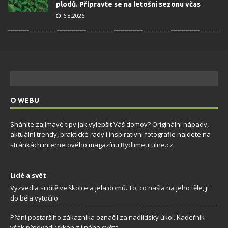
plodů. Připravte se na letošní sezonu včas
6.8.2026
O WEBU
Sháníte zajímavé tipy jak vylepšit Váš domov? Originální nápady,
aktuální trendy, praktické rady i inspirativní fotografie najdete na
stránkách internetového magazínu
Bydlimeutulne.cz
.
Lidé a svět
Vyzvedla si dítě ve školce a jela domů. To, co našla na jeho těle, ji
do běla vytočilo
Přání postaršího zákazníka označil za nadlidský úkol. Kadeřník
však předvedl výkon z jiného světa