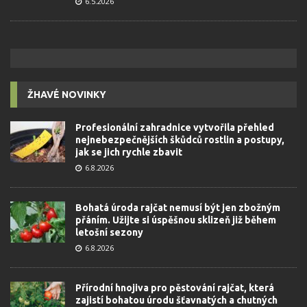
6.5.2026
ŽHAVÉ NOVINKY
Profesionální zahradnice vytvořila přehled
nejnebezpečnějších škůdců rostlin a postupy,
jak se jich rychle zbavit
6.8.2026
Bohatá úroda rajčat nemusí být jen zbožným
přáním. Užijte si úspěšnou sklizeň již během
letošní sezony
6.8.2026
Přírodní hnojiva pro pěstování rajčat, která
zajistí bohatou úrodu šťavnatých a chutných