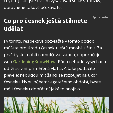
chybu. Jestli jste ovšem vysazovali velké stroužky,
oprávněně takové očekáváte.
Co pro česnek ještě stihnete
udělat
I v tomto, respektive obzvláště v tomto období
můžete pro úrodu česneku ještě mnohé učinit. Za
prvé byste mohli namulčovat záhon, doporučuje
web
GardeningKnowHow
. Půda nebude vysychat a
udrží se v ní přiměřená vláha. A také potlačíte
plevele; nebudou mít šanci se rozbujet na úkor
česneku. Nyní, během vegetačního období, byste
měli česneku dopřát nějaké to hnojivo.