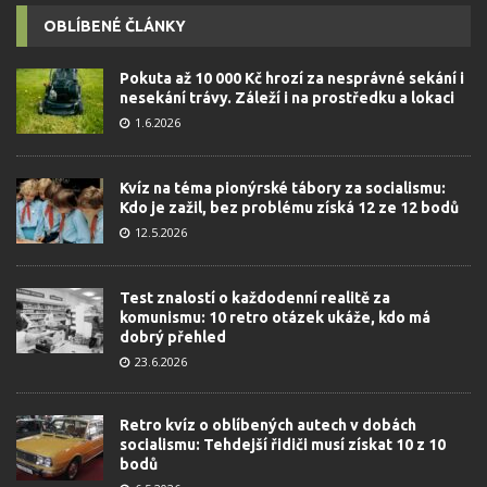
OBLÍBENÉ ČLÁNKY
Pokuta až 10 000 Kč hrozí za nesprávné sekání i
nesekání trávy. Záleží i na prostředku a lokaci
1.6.2026
Kvíz na téma pionýrské tábory za socialismu:
Kdo je zažil, bez problému získá 12 ze 12 bodů
12.5.2026
Test znalostí o každodenní realitě za
komunismu: 10 retro otázek ukáže, kdo má
dobrý přehled
23.6.2026
Retro kvíz o oblíbených autech v dobách
socialismu: Tehdejší řidiči musí získat 10 z 10
bodů