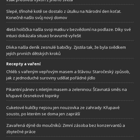
Slepé, třínohé kotě se dostalo z útulku na Národní den koťat.
Konečně našlo svůj nový domov
4letá holčička našla svoji matku v bezvědomí na podlaze. Díky své
intuici dokázala situaci bravurně vyřešit
Dívka našla deník zesnulé babičky. Zjistila tak, že byla svědkem
jejích prvních dětských kroků
Recepty a vaření
Chléb s vařeným vepřovým masem a šťávou: Staročeský způsob,
jak z jednoduché suroviny udělat pořádné jídlo
Pikantní pánev s mletým masem a zeleninou: Šťavnatá směs na
křupavé česnekové topinky
Cuketové kuličky nejsou jen nouzovka ze zahrady: Křupavé
sousto, po kterém se doma jen zapráší
Zavařená dýně do moučníků: Zimní zásoba bez konzervantů a
zbytečné práce