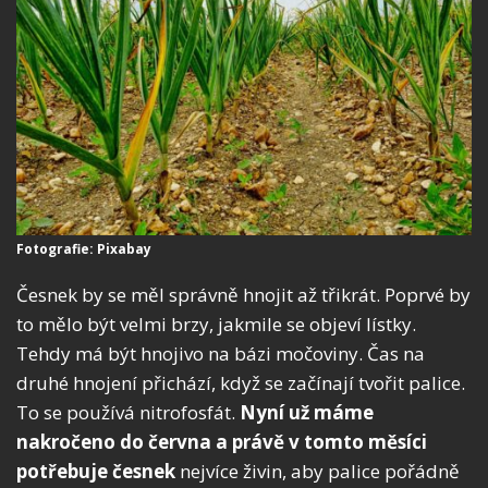
Fotografie: Pixabay
Česnek by se měl správně hnojit až třikrát. Poprvé by
to mělo být velmi brzy, jakmile se objeví lístky.
Tehdy má být hnojivo na bázi močoviny. Čas na
druhé hnojení přichází, když se začínají tvořit palice.
To se používá nitrofosfát.
Nyní už máme
nakročeno do června a právě v tomto měsíci
potřebuje česnek
nejvíce živin, aby palice pořádně