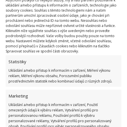
Abychom poskytli co nejlepší služby, my a naši partneři používáme k
ukládání a/nebo přístupu k informacím o zařízeních, technologie jako
Fotografie: Pixabay
soubory cookies. Souhlas s těmito technologiemi nám a našim
partnerům umožní zpracovávat osobní údaje, jako je chování při
Udržte svou koupelnu čistou
procházení nebo jedinečná ID na tomto webu. Nesouhlas nebo
odvolání souhlasu může nepříznivě ovlivnit určité vlastnosti a funkce.
Kliknutím níže vyjádřete souhlas s výše uvedeným nebo proveďte
Předejít vzniku plísní i dalším problémům můžete
podrobnější rozhodnutí. Vaše volby budou použity pouze na tomto
webu. Nastavení můžete kdykoli změnit, včetně odvolání souhlasu,
tím, že budete dodržovat jednoduchá pravidla.
pomocí přepínačů v Zásadách cookies nebo kliknutím na tlačítko
Vlivem příliš velké vlhkosti a horkých par jsou v
Spravovat souhlas ve spodní části obrazovky.
koupelně ideální podmínky pro množení plísní i
Statistiky
bakterií.
Pravidelně proto koupelnu umývejte,
Ukládání a/nebo přístup k informacím v zařízení, Měření výkonu
dostatečně často a pravidelně větrejte
, měňte
reklam, Měření výkonu obsahu, Porozumění publiku
ručníky a perte podložky, kde by se veškerá špína a
prostřednictvím statistik nebo kombinací údajů z různých zdrojů.
další nečistoty mohly usazovat. Stav koupelny může
Marketing
ovlivňovat nejen kvalitu vaší hygieny, ale i vaše
zdraví.
Ukládání a/nebo přístup k informacím v zařízení, Použití
omezených údajů k výběru reklam, Vytváření profilů pro
personalizovanou reklamu, Používání profilů k výběru
Zdroj:
Tudasfaja
personalizované reklamy, Vytváření profilů pro personalizovaný
obsah, Používání profilů pro výběr personalizovaného obsahu,