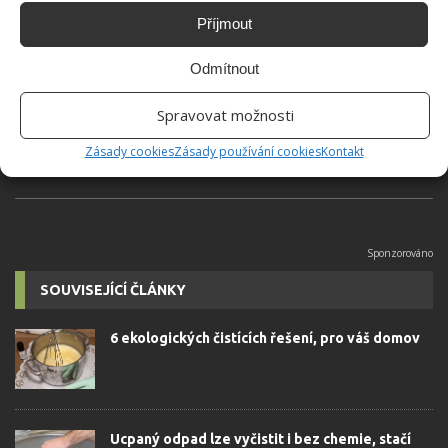
Příjmout
Jiří Kolář
Absolvent České zemědělské
Odmítnout
univerzity, který je již od malička
velkým kutilem. V podstatě vše, co je
Spravovat možnosti
možné najít v j...
[Více o autorovi]
Zásady cookies
Zásady používání cookies
Kontakt
SOUVISEJÍCÍ ČLÁNKY
6 ekologických čistících řešení, pro váš domov
Ucpaný odpad lze vyčistit i bez chemie, stačí