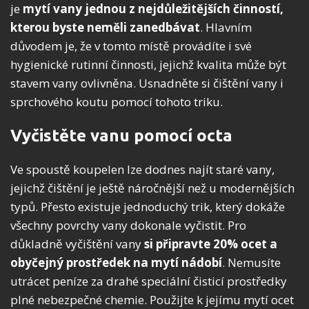
je
mytí vany jednou z nejdůležitějších činností,
kterou byste neměli zanedbávat
. Hlavním
důvodem je, že v tomto místě provádíte i své
hygienické rutinní činnosti, jejichž kvalita může být
stavem vany ovlivněna. Usnadněte si čištění vany i
sprchového koutu pomocí tohoto triku.
Vyčistěte vanu pomocí octa
Ve spoustě koupelen lze dodnes najít staré vany,
jejichž čištění je ještě náročnější než u modernějších
typů. Přesto existuje jednoduchý trik, který dokáže
všechny povrchy vany dokonale vyčistit. Pro
důkladně vyčištění vany
si připravte 20% ocet a
obyčejný prostředek na mytí nádobí
. Nemusíte
utrácet peníze za drahé speciální čisticí prostředky
plné nebezpečné chemie. Použijte k jejímu mytí ocet