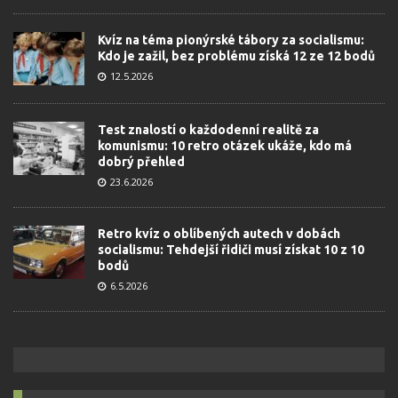
Kvíz na téma pionýrské tábory za socialismu:
Kdo je zažil, bez problému získá 12 ze 12 bodů
12.5.2026
Test znalostí o každodenní realitě za
komunismu: 10 retro otázek ukáže, kdo má
dobrý přehled
23.6.2026
Retro kvíz o oblíbených autech v dobách
socialismu: Tehdejší řidiči musí získat 10 z 10
bodů
6.5.2026