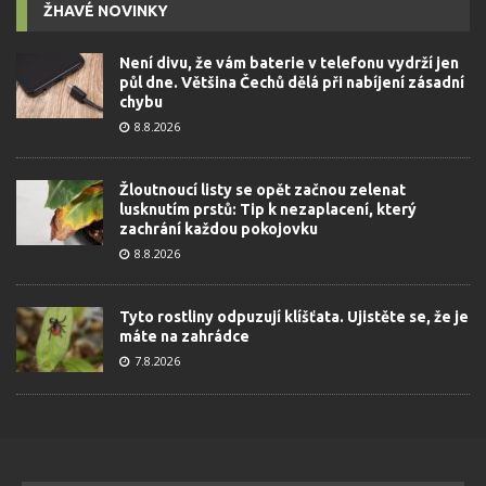
ŽHAVÉ NOVINKY
Není divu, že vám baterie v telefonu vydrží jen
půl dne. Většina Čechů dělá při nabíjení zásadní
chybu
8.8.2026
Žloutnoucí listy se opět začnou zelenat
lusknutím prstů: Tip k nezaplacení, který
zachrání každou pokojovku
8.8.2026
Tyto rostliny odpuzují klíšťata. Ujistěte se, že je
máte na zahrádce
7.8.2026