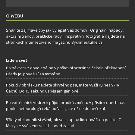
O WEBU
Sháníte zajímavé tipy jak vylepšit Váš domov? Originální nápady,
aktuální trendy, praktické rady i inspirativní fotografie najdete na
stránkách internetového magazínu
Bydlimeutulne.cz
.
Lidé a svět
Po návratu z dovolené ho v poštovní schránce čekalo překvapení.
Úřady jej považují za mrtvého
Pokud v obrázku najdete skrytého psa, máte vyšší IQ než 97 %
Čechů. Do 15 sekund uspějí jen géniové
Po extrémních vedrech přijde prudká změna: V příštích dnech nás
podle meteorologů čeká počasí, jaké už nikdo nečekal
57letý obchodník si všiml, jak se skupina lidí naváží do policie. Z
lásky ke své zemi se jich ihned zastal