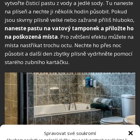
vytvořte čisticí pastu z vody a jedlé sody. Tu naneste
na plíseň a nechte ji několik hodin působit. Pokud
jsou skvrny plísně velké nebo zažrané příliš hluboko,
naneste pastu na vatový tamponek a přiložte ho
na poškozená místa
. Pro zvětšení efektu můžete na
místa nastříkat trochu octu. Nechte ho přes noc
působit a další den zbytky plísně vydrhněte pomocí
starého zubního kartáčku.
Spravovat své soukromí