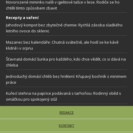
Novorozené miminko našli v igelitové tašce v lese. Rodiče se ho
chtěli tímto způsobem zbavit
Recepty a vaření
Jahodový kompot bez zbytečné chemie: Rychlá zásoba sladkého
letního ovoce do sklenic
Mazanec bez kalendáře: Chutná svátečně, ale hodí se ke kávě
klidně i v srpnu
Šťavnatá domácí šunka pro každého, kdo chce vědět, co si dává na
chleba
Jednoduchý domácí chléb bez hnětení: Křupavý bochník s minimem
práce
Kuřecí stehna na paprice podávaná s tarhoňou: Rodinný oběd s
omáčkou pro spokojený stůl
REDAKCE
KONTAKT