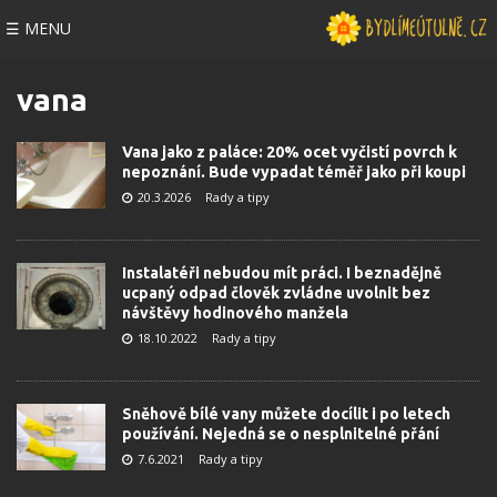
☰ MENU
vana
Vana jako z paláce: 20% ocet vyčistí povrch k
nepoznání. Bude vypadat téměř jako při koupi
20.3.2026
Rady a tipy
Instalatéři nebudou mít práci. I beznadějně
ucpaný odpad člověk zvládne uvolnit bez
návštěvy hodinového manžela
18.10.2022
Rady a tipy
Sněhově bílé vany můžete docílit i po letech
používání. Nejedná se o nesplnitelné přání
7.6.2021
Rady a tipy