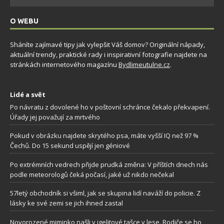
O WEBU
Sháníte zajímavé tipy jak vylepšit Váš domov? Originální nápady,
aktuální trendy, praktické rady i inspirativní fotografie najdete na
stránkách internetového magazínu
Bydlimeutulne.cz
.
Lidé a svět
Po návratu z dovolené ho v poštovní schránce čekalo překvapení.
Úřady jej považují za mrtvého
Pokud v obrázku najdete skrytého psa, máte vyšší IQ než 97 %
Čechů. Do 15 sekund uspějí jen géniové
Po extrémních vedrech přijde prudká změna: V příštích dnech nás
podle meteorologů čeká počasí, jaké už nikdo nečekal
57letý obchodník si všiml, jak se skupina lidí naváží do policie. Z
lásky ke své zemi se jich ihned zastal
Novorozené miminko našli v igelitové tašce v lese. Rodiče se ho