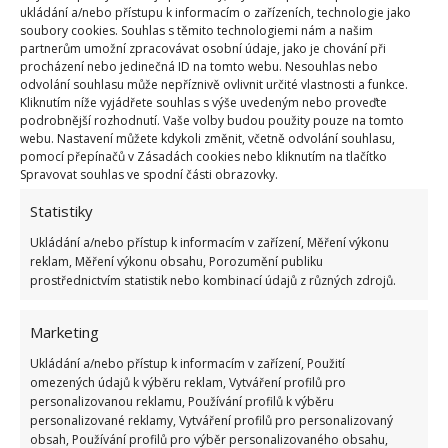
ukládání a/nebo přístupu k informacím o zařízeních, technologie jako
Originálně řešená koupelna s kapesními
soubory cookies. Souhlas s těmito technologiemi nám a našim
rozměry – i malá paneláková koupelna má šanci
partnerům umožní zpracovávat osobní údaje, jako je chování při
procházení nebo jedinečná ID na tomto webu. Nesouhlas nebo
20.9.2018
Interiér
odvolání souhlasu může nepříznivě ovlivnit určité vlastnosti a funkce.
Kliknutím níže vyjádřete souhlas s výše uvedeným nebo proveďte
podrobnější rozhodnutí. Vaše volby budou použity pouze na tomto
webu. Nastavení můžete kdykoli změnit, včetně odvolání souhlasu,
1
2
»
pomocí přepínačů v Zásadách cookies nebo kliknutím na tlačítko
Spravovat souhlas ve spodní části obrazovky.
Statistiky
Ukládání a/nebo přístup k informacím v zařízení, Měření výkonu
reklam, Měření výkonu obsahu, Porozumění publiku
prostřednictvím statistik nebo kombinací údajů z různých zdrojů.
Marketing
OBLÍBENÉ ČLÁNKY
Ukládání a/nebo přístup k informacím v zařízení, Použití
omezených údajů k výběru reklam, Vytváření profilů pro
Pokuta až 10 000 Kč hrozí za nesprávné sekání i
personalizovanou reklamu, Používání profilů k výběru
nesekání trávy. Záleží i na prostředku a lokaci
personalizované reklamy, Vytváření profilů pro personalizovaný
1.6.2026
obsah, Používání profilů pro výběr personalizovaného obsahu,