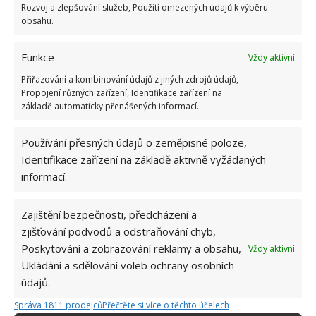
Rozvoj a zlepšování služeb, Použití omezených údajů k výběru
obsahu.
Kvíz na téma pionýrské tábory za socialismu:
Kdo je zažil, bez problému získá 12 ze 12 bodů
Funkce
Vždy aktivní
12.5.2026
Přiřazování a kombinování údajů z jiných zdrojů údajů,
Propojení různých zařízení, Identifikace zařízení na
Test znalostí o každodenní realitě za
základě automaticky přenášených informací.
komunismu: 10 retro otázek ukáže, kdo má
dobrý přehled
Používání přesných údajů o zeměpisné poloze,
23.6.2026
Identifikace zařízení na základě aktivně vyžádaných
informací.
Retro kvíz o oblíbených autech v dobách
socialismu: Tehdejší řidiči musí získat 10 z 10
bodů
Zajištění bezpečnosti, předcházení a
6.5.2026
zjišťování podvodů a odstraňování chyb,
Poskytování a zobrazování reklamy a obsahu,
Vždy aktivní
Ukládání a sdělování voleb ochrany osobních
údajů.
Správa 1811 prodejců
Přečtěte si více o těchto účelech