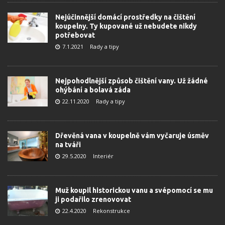
Nejúčinnější domácí prostředky na čištění
koupelny. Ty kupované už nebudete nikdy
potřebovat
7.1.2021
Rady a tipy
Nejpohodlnější způsob čištění vany. Už žádné
ohýbání a bolavá záda
22.11.2020
Rady a tipy
Dřevěná vana v koupelně vám vyčaruje úsměv
na tváři
29.5.2020
Interiér
Muž koupil historickou vanu a svépomocí se mu
ji podařilo zrenovovat
22.4.2020
Rekonstrukce