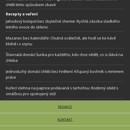
chtěli tímto způsobem zbavit
Recepty a vaření
Jahodový kompot bez zbytečné chemie: Rychlá zásoba sladkého
letního ovoce do sklenic
Mazanec bez kalendáře: Chutná svátečně, ale hodí se ke kávě
klidně i v srpnu
Šťavnatá domácí šunka pro každého, kdo chce vědět, co si dává na
chleba
Jednoduchý domácí chléb bez hnětení: Křupavý bochník s minimem
práce
Kuřecí stehna na paprice podávaná s tarhoňou: Rodinný oběd s
omáčkou pro spokojený stůl
REDAKCE
KONTAKT