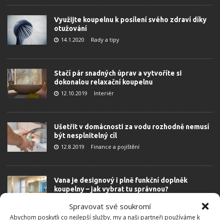
Využijte koupelnu k posílení svého zdraví díky
otužování
14.1.2020
Rady a tipy
Stačí pár snadných úprav a vytvoříte si
dokonalou relaxační koupelnu
12.10.2019
Interiér
Ušetřit v domácnosti za vodu rozhodně nemusí
být nesplnitelný cíl
12.8.2019
Finance a pojištění
Vana je designový i plně funkční doplněk
koupelny – jak vybrat tu správnou?
21.10.2018
Interiér
Spravovat své soukromí
Abychom poskytli co nejlepší služby, my a naši partneři používáme k