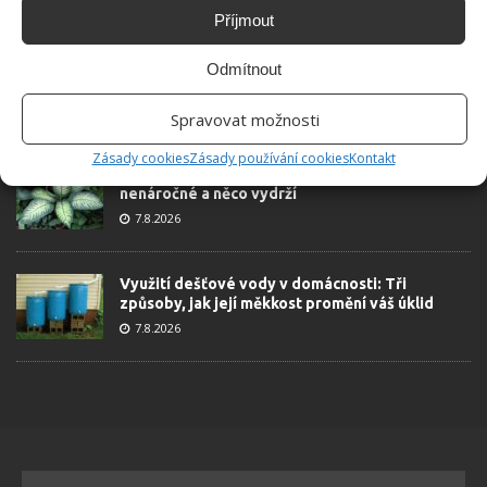
ŽHAVÉ NOVINKY
Příjmout
Tyto rostliny odpuzují klíšťata. Ujistěte se, že je
Odmítnout
máte na zahrádce
7.8.2026
Spravovat možnosti
Zásady cookies
Zásady používání cookies
Kontakt
Pokojové rostliny pro začátečníky, které jsou
nenáročné a něco vydrží
7.8.2026
Využití dešťové vody v domácnosti: Tři
způsoby, jak její měkkost promění váš úklid
7.8.2026