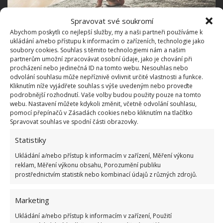
Spravovat své soukromí
Abychom poskytli co nejlepší služby, my a naši partneři používáme k
ukládání a/nebo přístupu k informacím o zařízeních, technologie jako
soubory cookies. Souhlas s těmito technologiemi nám a našim
partnerům umožní zpracovávat osobní údaje, jako je chování při
procházení nebo jedinečná ID na tomto webu. Nesouhlas nebo
odvolání souhlasu může nepříznivě ovlivnit určité vlastnosti a funkce.
Kryty zásuvek a kabelů
Kliknutím níže vyjádřete souhlas s výše uvedeným nebo proveďte
podrobnější rozhodnutí. Vaše volby budou použity pouze na tomto
webu. Nastavení můžete kdykoli změnit, včetně odvolání souhlasu,
Nezapomeňte veškeré zásuvky a kabely opatřit
pomocí přepínačů v Zásadách cookies nebo kliknutím na tlačítko
kryty. Děti se právě o tyto nebezpečné věci dost
Spravovat souhlas ve spodní části obrazovky.
zajímají. Tahají kabely a strkají zvědavé prstíky i
Statistiky
předměty tam, kde nemají. I když zásuvku a kabely
Ukládání a/nebo přístup k informacím v zařízení, Měření výkonu
opatříte krytem, zamaskujte ještě třeba stolečkem.
reklam, Měření výkonu obsahu, Porozumění publiku
prostřednictvím statistik nebo kombinací údajů z různých zdrojů.
Ochrana varných desek a vařičů
Marketing
Nejčastější zranění dětí pochází z kuchyně. Nikdy
Ukládání a/nebo přístup k informacím v zařízení, Použití