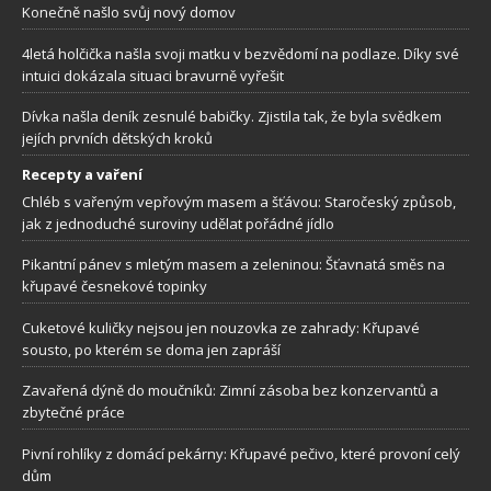
Konečně našlo svůj nový domov
4letá holčička našla svoji matku v bezvědomí na podlaze. Díky své
intuici dokázala situaci bravurně vyřešit
Dívka našla deník zesnulé babičky. Zjistila tak, že byla svědkem
jejích prvních dětských kroků
Recepty a vaření
Chléb s vařeným vepřovým masem a šťávou: Staročeský způsob,
jak z jednoduché suroviny udělat pořádné jídlo
Pikantní pánev s mletým masem a zeleninou: Šťavnatá směs na
křupavé česnekové topinky
Cuketové kuličky nejsou jen nouzovka ze zahrady: Křupavé
sousto, po kterém se doma jen zapráší
Zavařená dýně do moučníků: Zimní zásoba bez konzervantů a
zbytečné práce
Pivní rohlíky z domácí pekárny: Křupavé pečivo, které provoní celý
dům