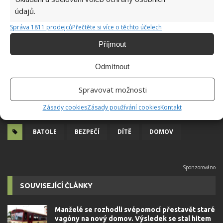
údajů.
Správa 1811 prodejců
Přečtěte si více o těchto účelech
Příjmout
Odmítnout
Spravovat možnosti
Zásady cookies
Zásady používání cookies
Kontakt
BATOLE
BEZPEČÍ
DÍTĚ
DOMOV
SOUVISEJÍCÍ ČLÁNKY
Manželé se rozhodli svépomocí přestavět staré
vagóny na nový domov. Výsledek se stal hitem