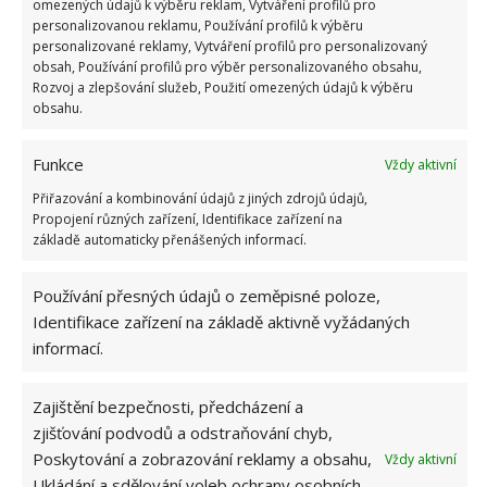
nedávejte na dosah nic horkého a pořiďte si ochranu
omezených údajů k výběru reklam, Vytváření profilů pro
personalizovanou reklamu, Používání profilů k výběru
varných desek a vařičů.
personalizované reklamy, Vytváření profilů pro personalizovaný
obsah, Používání profilů pro výběr personalizovaného obsahu,
Ochranné prvky
Rozvoj a zlepšování služeb, Použití omezených údajů k výběru
obsahu.
Dnes dostanete koupit různé ochranné prvky buď
jednotlivě anebo jako sadu. Týká se to většinou
Funkce
Vždy aktivní
protiskluzových podložek, záložek do dveří, aby se
Přiřazování a kombinování údajů z jiných zdrojů údajů,
Propojení různých zařízení, Identifikace zařízení na
nedaly zavírat a dítě si nepřiskříplo ručičku, ochrany
základě automaticky přenášených informací.
hran a rohů nábytku a další.
Používání přesných údajů o zeměpisné poloze,
Obrázek: pixabay
Identifikace zařízení na základě aktivně vyžádaných
informací.
Zajištění bezpečnosti, předcházení a
zjišťování podvodů a odstraňování chyb,
Poskytování a zobrazování reklamy a obsahu,
Vždy aktivní
Ukládání a sdělování voleb ochrany osobních