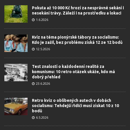
Pokuta až 10 000 Kč hrozí za nesprávné sekání i
nesekání trávy. Záleží i na prostředku a lokaci
1.6.2026
Kvíz na téma pionýrské tábory za socialismu:
Kdo je zažil, bez problému získá 12 ze 12 bodů
12.5.2026
Test znalostí o každodenní realitě za
komunismu: 10 retro otázek ukáže, kdo má
dobrý přehled
23.6.2026
Retro kvíz o oblíbených autech v dobách
socialismu: Tehdejší řidiči musí získat 10 z 10
bodů
6.5.2026