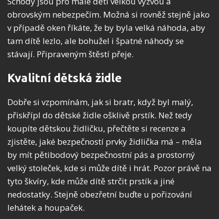
Schody jsou pro malé děti velkou výzvou a
obrovským nebezpečím. Možná si rovněž stejně jako
v případě oken říkáte, že by byla velká náhoda, aby
tam dítě lezlo, ale bohužel i špatné náhody se
stávají. Připraveným štěstí přeje.
Kvalitní dětská židle
Dobře si vzpomínám, jak si bratr, když byl malý,
přiskřípl do dětské židle ošklivě prstík. Než tedy
koupíte dětskou židličku, přečtěte si recenze a
zjistěte, jaké bezpečností prvky židlička má – měla
by mít pětibodový bezpečnostní pás a prostorný
velký stoleček, kde si může dítě i hrát. Pozor právě na
tyto škvíry, kde může dítě strčit prstík a jiné
nedostatky. Stejně obezřetní buďte u pořizování
lehátek a houpaček.