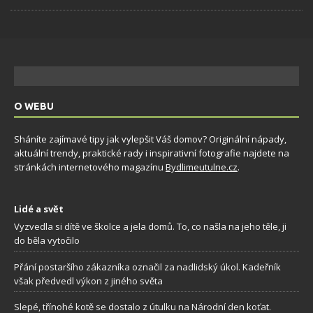
O WEBU
Sháníte zajímavé tipy jak vylepšit Váš domov? Originální nápady,
aktuální trendy, praktické rady i inspirativní fotografie najdete na
stránkách internetového magazínu
Bydlimeutulne.cz
.
Lidé a svět
Vyzvedla si dítě ve školce a jela domů. To, co našla na jeho těle, ji
do běla vytočilo
Přání postaršího zákazníka označil za nadlidský úkol. Kadeřník
však předvedl výkon z jiného světa
Slepé, třínohé kotě se dostalo z útulku na Národní den koťat.