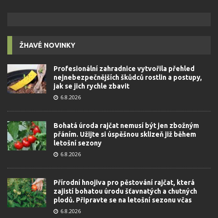
ŽHAVÉ NOVINKY
Profesionální zahradnice vytvořila přehled
nejnebezpečnějších škůdců rostlin a postupy,
jak se jich rychle zbavit
6.8.2026
Bohatá úroda rajčat nemusí být jen zbožným
přáním. Užijte si úspěšnou sklizeň již během
letošní sezony
6.8.2026
Přírodní hnojiva pro pěstování rajčat, která
zajistí bohatou úrodu šťavnatých a chutných
plodů. Připravte se na letošní sezonu včas
6.8.2026