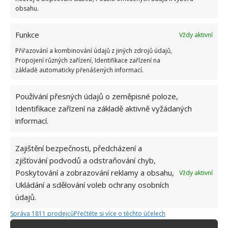
obsahu.
lichořeřišnici
. Hrášek průběžně odplevelujte a
půdu kolem něj prokypřete motyčkou. V období
Funkce
Vždy aktivní
sucha ho také pravidelně zalévejte, ale pozor na
Přiřazování a kombinování údajů z jiných zdrojů údajů,
přemokření, které nemá rád.
Propojení různých zařízení, Identifikace zařízení na
základě automaticky přenášených informací.
Zdroj:
Gardenersworld
Používání přesných údajů o zeměpisné poloze,
Identifikace zařízení na základě aktivně vyžádaných
informací.
Zajištění bezpečnosti, předcházení a
zjišťování podvodů a odstraňování chyb,
Poskytování a zobrazování reklamy a obsahu,
Vždy aktivní
Ukládání a sdělování voleb ochrany osobních
údajů.
Správa 1811 prodejců
Přečtěte si více o těchto účelech