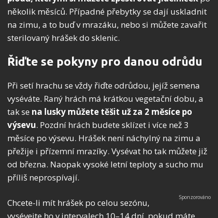
několik měsíců. Případné přebytky se dají uskladnit
na zimu, a to buď v mrazáku, nebo si můžete zavařit
sterilovaný hrášek do sklenic.
Řiďte se pokyny pro danou odrůdu
Při setí hrachu se vždy řiďte odrůdou, jejíž semena
vyséváte. Raný hrách má krátkou vegetační dobu, a
tak se
na lusky můžete těšit už za 2 měsíce po
výsevu
. Pozdní hrách budete sklízet i více než 3
měsíce po výsevu. Hrášek není náchylný na zimu a
přežije i přízemní mrazíky. Vysévat ho tak můžete již
od března. Naopak vysoké letní teploty a sucho mu
příliš neprospívají.
Chcete-li mít hrášek po celou sezónu,
vysévejte ho v intervalech 10–14 dní, pokud máte