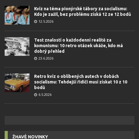
Kvíz na téma pionýrské tábory za socialismu:
Kdo je zažil, bez problému získá 12 ze 12 bodů
12.5.2026
Test znalostí o každodenní realitě za
komunismu: 10 retro otázek ukáže, kdo má
dobrý přehled
23.6.2026
Retro kvíz o oblíbených autech v dobách
socialismu: Tehdejší řidiči musí získat 10 z 10
bodů
6.5.2026
ŽHAVÉ NOVINKY