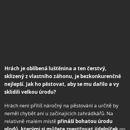
Hrách je oblíbená luštěnina a ten čerstvý,
sklizený z vlastního záhonu, je bezkonkurenčně
nejlepší. Jak ho pěstovat, aby se mu dařilo a vy
sklidili velkou úrodu?
Hrách není příliš náročný na pěstování a určitě by
neměl chybět ani u začínajících zahrádkářů. Na
relativně malém místě
přináší bohatou úrodu
plodů, kterými si můžete zpestřovat jídelníček
po