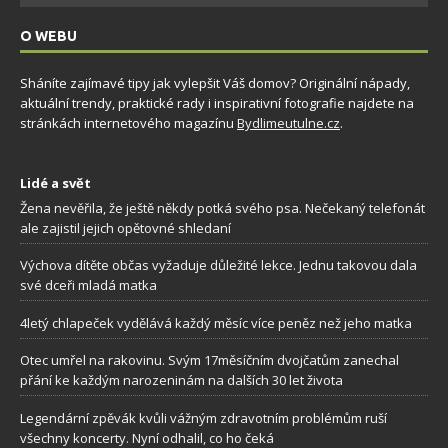
O WEBU
Sháníte zajímavé tipy jak vylepšit Váš domov? Originální nápady,
aktuální trendy, praktické rady i inspirativní fotografie najdete na
stránkách internetového magazínu
Bydlimeutulne.cz
.
Lidé a svět
Žena nevěřila, že ještě někdy potká svého psa. Nečekaný telefonát
ale zajistil jejich opětovné shledaní
Výchova dítěte občas vyžaduje důležité lekce. Jednu takovou dala
své dceři mladá matka
4letý chlapeček vydělává každý měsíc více peněz než jeho matka
Otec umřel na rakovinu. Svým 17měsíčním dvojčatům zanechal
přání ke každým narozeninám na dalších 30 let života
Legendární zpěvák kvůli vážným zdravotním problémům ruší
všechny koncerty. Nyní odhalil, co ho čeká