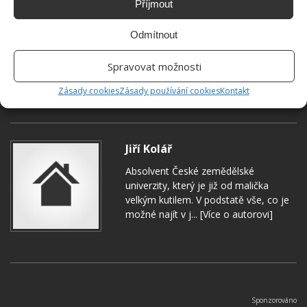
Příjmout
Odmítnout
Spravovat možnosti
Zásady cookies
Zásady používání cookies
Kontakt
HRÁCH
PĚSTOVÁNÍ HRACHU
VÝSEV HRACHU
Jiří Kolář
Absolvent České zemědělské
univerzity, který je již od malička
velkým kutilem. V podstatě vše, co je
možné najít v j...
[Více o autorovi]