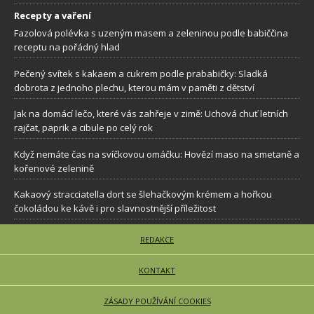
Recepty a vaření
Fazolová polévka s uzeným masem a zeleninou podle babiččina
receptu na pořádný hlad
Pečený svítek s kakaem a cukrem podle prababičky: Sladká
dobrota z jednoho plechu, kterou mám v paměti z dětství
Jak na domácí lečo, které vás zahřeje v zimě: Uchová chuť letních
rajčat, paprik a cibule po celý rok
Když nemáte čas na svíčkovou omáčku: Hovězí maso na smetaně a
kořenové zelenině
Kakaový stracciatella dort se šlehačkovým krémem a hořkou
čokoládou ke kávě i pro slavnostnější příležitost
REDAKCE
KONTAKT
ZÁSADY POUŽÍVÁNÍ COOKIES