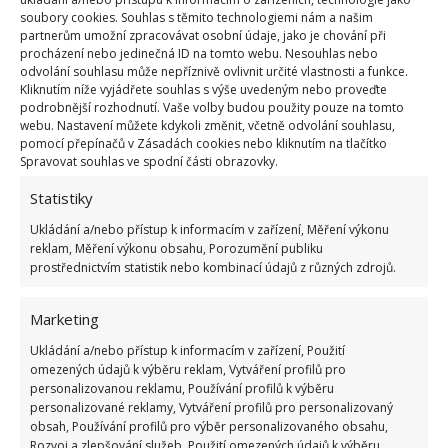
soubory cookies. Souhlas s těmito technologiemi nám a našim
partnerům umožní zpracovávat osobní údaje, jako je chování při
První rostlinky hrachu se objeví jeden až dva týdny
procházení nebo jedinečná ID na tomto webu. Nesouhlas nebo
odvolání souhlasu může nepříznivě ovlivnit určité vlastnosti a funkce.
po výsevu. Všimnete-li si, že některá semena
Kliknutím níže vyjádřete souhlas s výše uvedeným nebo proveďte
nevyklíčila a mezi rostlinami jsou velké mezery,
podrobnější rozhodnutí. Vaše volby budou použity pouze na tomto
webu. Nastavení můžete kdykoli změnit, včetně odvolání souhlasu,
můžete do prázdných míst vložit další semínka
pomocí přepínačů v Zásadách cookies nebo kliknutím na tlačítko
hrachu, která brzy dorostou ostatní.
Různé odrůdy
Spravovat souhlas ve spodní části obrazovky.
také dorůstají různě vysoko
. Podle toho jim je
Statistiky
třeba zajistit případnou oporu, aby se neplazily po
Ukládání a/nebo přístup k informacím v zařízení, Měření výkonu
zemi. Můžete hrášek vysadit u plotu, po němž se
reklam, Měření výkonu obsahu, Porozumění publiku
bude pnout, nebo podél řádku natáhněte provázek,
prostřednictvím statistik nebo kombinací údajů z různých zdrojů.
k němuž se rostlina sama upne.
Marketing
Hrášku se bude dobře dařit v sousedství okurek,
Ukládání a/nebo přístup k informacím v zařízení, Použití
mrkve nebo hlávkového salátu. Naopak byste ho
omezených údajů k výběru reklam, Vytváření profilů pro
personalizovanou reklamu, Používání profilů k výběru
neměli zasévat v blízkosti fazolí, navzájem by si
personalizované reklamy, Vytváření profilů pro personalizovaný
„kradly“ živiny. Dobrou
ochranou
proti škůdcům je
obsah, Používání profilů pro výběr personalizovaného obsahu,
vysít v jeho blízkosti saturejku nebo
Rozvoj a zlepšování služeb, Použití omezených údajů k výběru