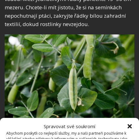
mezeru. Chcete-li mít jistotu, že si na semínkách
nepochutnají ptáci, zakryjte řádky bílou zahradní
textilií, dokud rostlinky nevzejdou.
Fotografie: Freepik
Spravovat své soukromí
Abychom poskytli co nejlepší služby, my a naši partneři používáme k
Opora a péče
ukládání a/nebo přístupu k informacím o zařízeních, technologie jako