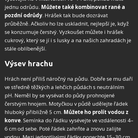
jednu odrůdu.
Můžete také kombinovat rané a
pozdní odrůdy
. Hrášek tak bude dozrávat
průběžně. Ačkoliv ho lze uskladnit, nejlepší je, když
se konzumuje čerstvý. Vyzkoušet můžete i hrášek
cukrový, který se jí i s lusky a na našich zahradách je
stále oblíbenější.
Výsev hrachu
Hrách není příliš náročný na půdu. Dobře se mu daří
ve středně těžkých a lehčích půdách s neutrálním
pH. Neměl by se vysévat do půdy prohnojené
čerstvým hnojem. Motyčkou v půdě udělejte řádek
hluboký přibližně 5 cm.
Můžete ho prolít vodou z
konve
. Semínka do řádku vysévejte ve vzdálenosti 4–
6 cm od sebe. Poté řádek zahrňte a znovu zalijte
vodou. Mezi jednotlivými řádky ponechte 15–30 cm