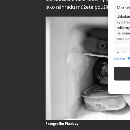
jako náhradu můžete použít citronovo
Market
Ukládání
Vytvářen
reklamy,
persona
obsahu.
Funkc
Správa 18
Přiřazov
Identifi
Použív
základ
Zajišt
odstra
Ukládá
Fotografie: Pixabay