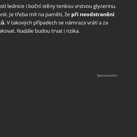
ti lednice i boční stěny tenkou vrstvou glycerinu.
nit. Je třeba mít na paměti, že
při neodstranění
ků
. V takových případech se námraza vrátí a za
ovat. Nadále budou trvat i rizika.