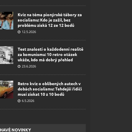
Kvíz na téma pionýrské tábory za
socialismu: Kdo je zažil, bez
problému získá 12 ze 12 bodů
12.5.2026
Test znalostí o každodenní realitě
za komunismu: 10 retro otázek
ukáže, kdo má dobrý přehled
23.6.2026
Retro kvíz o oblíbených autech v
dobách socialismu: Tehdejší řidiči
musí získat 10 z 10 bodů
6.5.2026
HAVÉ NOVINKY