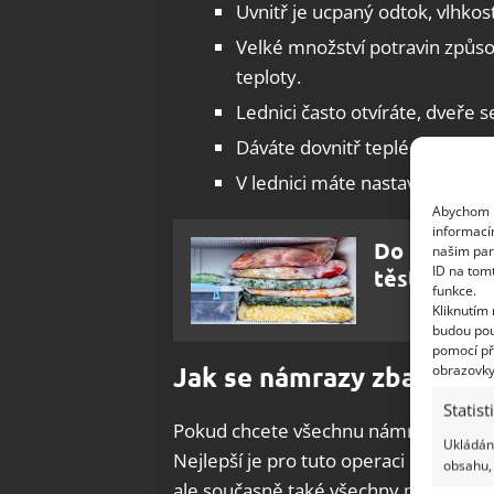
Uvnitř je ucpaný odtok, vlhko
Velké množství potravin způso
teploty.
Lednici často otvíráte, dveře se
Dáváte dovnitř teplé potraviny
V lednici máte nastavenou příl
Abychom p
informací
Do mrazáku 
našim par
ID na tom
těstoviny 
funkce.
Kliknutím
budou pou
pomocí př
Jak se námrazy zbavit?
obrazovky
Statist
Pokud chcete všechnu námrazu uvnitř 
Ukládání
Nejlepší je pro tuto operaci lihový oce
obsahu, 
ale současně také všechny povrchy d