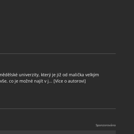
ědělské univerzity, který je již od malička velkým
še, co je možné najít v j...
[Více o autorovi]