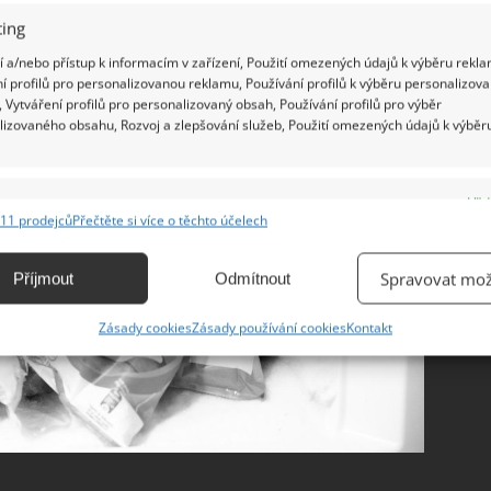
u šťávu.
ing
 a/nebo přístup k informacím v zařízení, Použití omezených údajů k výběru rekla
í profilů pro personalizovanou reklamu, Používání profilů k výběru personalizov
 Vytváření profilů pro personalizovaný obsah, Používání profilů pro výběr
lizovaného obsahu, Rozvoj a zlepšování služeb, Použití omezených údajů k výběr
e
Vžd
11 prodejců
Přečtěte si více o těchto účelech
ání a kombinování údajů z jiných zdrojů údajů, Propojení různých zařízení,
kace zařízení na základě automaticky přenášených informací.
Spravovat mož
Příjmout
Odmítnout
ání přesných údajů o zeměpisné poloze, Identifikace zařízení na
Zásady cookies
Zásady používání cookies
Kontakt
ě aktivně vyžádaných informací.
ění bezpečnosti, předcházení a zjišťování podvodů a
ňování chyb, Poskytování a zobrazování reklamy a obsahu,
Vžd
ní a sdělování voleb ochrany osobních údajů.