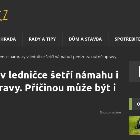
AHRADA
RADY A TIPY
DŮM A STAVBA
SPOTŘEBIT
ence námrazy v ledničce šetří námahu i peníze za nutné opravy.
 ledničce šetří námahu i
ravy. Příčinou může být i
O