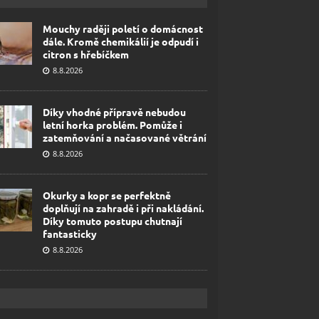
Mouchy raději poletí o domácnost
dále. Kromě chemikálií je odpudí i
citron s hřebíčkem
8.8.2026
Díky vhodné přípravě nebudou
letní horka problém. Pomůže i
zatemňování a načasované větrání
8.8.2026
Okurky a kopr se perfektně
doplňují na zahradě i při nakládání.
Díky tomuto postupu chutnají
fantasticky
8.8.2026