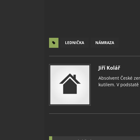
LEDNIČKA
NÁMRAZA
Jiří Kolář
Absolvent České zem
kutilem. V podstatě v