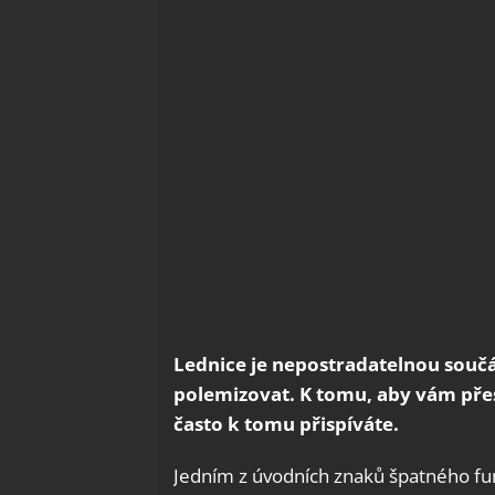
Lednice je nepostradatelnou součá
polemizovat. K tomu, aby vám pře
často k tomu přispíváte.
Jedním z úvodních znaků špatného fun