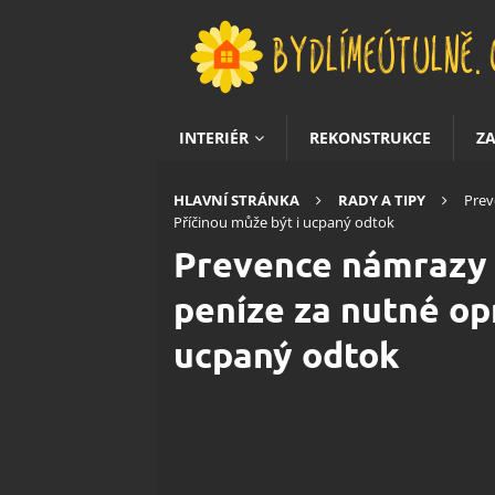
INTERIÉR
REKONSTRUKCE
Z
HLAVNÍ STRÁNKA
RADY A TIPY
Prev
Příčinou může být i ucpaný odtok
Prevence námrazy v
peníze za nutné op
ucpaný odtok