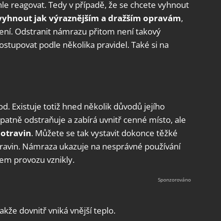
hle reagovat. Tedy v případě, že se chcete vyhnout
yhnout jak výraznějším a dražším opravám
,
zení. Odstranit námrazu přitom není takový
stupovat podle několika pravidel. Také si na
od. Existuje totiž hned několik důvodů jejího
špatně odstraňuje a zabírá uvnitř cenné místo, ale
potravin
. Můžete se tak vystavit dokonce těžké
otravin. Námraza ukazuje na nesprávné používání
hem provozu vznikly.
akže dovnitř vniká vnější teplo.