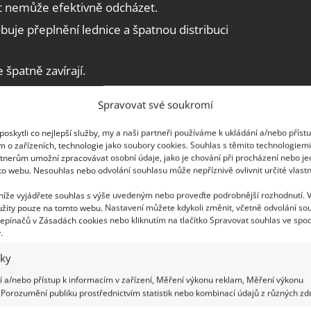
st nemůže efektivně odcházet.
buje přeplnění lednice a špatnou distribuci
 špatně zavírají.
.
Spravovat své soukromí
iš nízkou teplotu.
oskytli co nejlepší služby, my a naši partneři používáme k ukládání a/nebo příst
m o zařízeních, technologie jako soubory cookies. Souhlas s těmito technologiem
určitě nepatří: Mléčné výrobky i
tnerům umožní zpracovávat osobní údaje, jako je chování při procházení nebo j
to webu. Nesouhlas nebo odvolání souhlasu může nepříznivě ovlivnit určité vlastn
přichází o požadovanou strukturu
 níže vyjádřete souhlas s výše uvedeným nebo proveďte podrobnější rozhodnutí. 
žity pouze na tomto webu. Nastavení můžete kdykoli změnit, včetně odvolání so
epínačů v Zásadách cookies nebo kliknutím na tlačítko Spravovat souhlas ve spod
.
iky
zlikvidovat, jednoduše celou lednici umyjte.
 a/nebo přístup k informacím v zařízení, Měření výkonu reklam, Měření výkonu
t.
Ten má nejen vynikající čisticí schopnosti
,
Porozumění publiku prostřednictvím statistik nebo kombinací údajů z různých zdr
ezinfikuje. Nemusí ovšem vyhovovat každému,