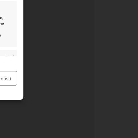
m,
ané
u
y aktivní
nosti
y aktivní