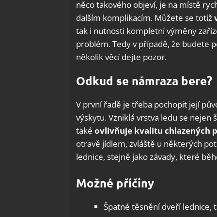
něco takového objeví, je na místě ryc
dalším komplikacím. Můžete se totiž
v
tak i nutnosti kompletní výměny zaří
problém. Tedy v případě, že budete po
několik věcí dejte pozor.
Odkud se námraza bere?
V první řadě je třeba pochopit její pův
výskytu. Vzniklá vrstva ledu se nejen 
také
ovlivňuje
kvalitu chlazených 
otravě jídlem, zvláště u některých p
lednice, stejně jako závady, které bě
Možné příčiny
Špatné těsnění dveří lednice, t