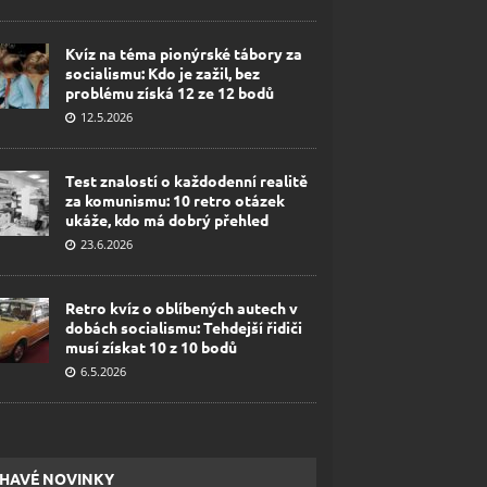
Kvíz na téma pionýrské tábory za
socialismu: Kdo je zažil, bez
problému získá 12 ze 12 bodů
12.5.2026
Test znalostí o každodenní realitě
za komunismu: 10 retro otázek
ukáže, kdo má dobrý přehled
23.6.2026
Retro kvíz o oblíbených autech v
dobách socialismu: Tehdejší řidiči
musí získat 10 z 10 bodů
6.5.2026
HAVÉ NOVINKY