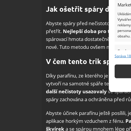
Market
Jak ošetřit spáry dlaždic
Ukládání
Vytvářen
Abyste spáry před nečistotou a plísní 
reklamy,
přetřít.
Nejlepší doba pro toto ošetř
persona
obsahu.
spárovací hmota dostatečně zaschne. 
nové. Tuto metodu ovšem můžete použí
Funkc
Správa 18
V čem tento trik spočívá
Přiřazov
Identifi
Díky parafínu, ze kterého je svíčka vy
Použív
vytvoří na samotné spáře tenká vrstv
základ
další nečistoty usazovaly
ve spárách
spáry zachována a ochráněna před rů
Zajišt
odstra
Abyste účinek parafínu ještě posílili,
Ukládá
aplikace horkým vzduchem z fénu.
Pa
škvírek
a se spárou mnohem lépe přiln