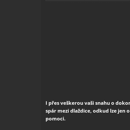
I přes veškerou vaši snahu o doko
spár mezi dlaždice, odkud lze jen
pomoci.