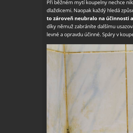
Při běžném mytí koupelny nechce nik
dlaždicemi. Naopak každý hledá způsoby
to zároveň neubralo na účinnosti a
díky němuž zabráníte dalšímu usazová
levné a opravdu účinné. Spáry v koup