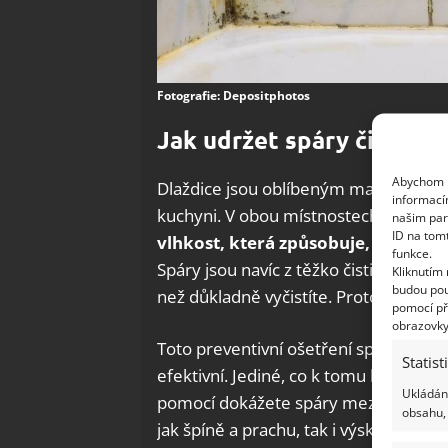
Fotografie: Depositphotos
Jak udržet spáry čisté
Abychom p
Dlaždice jsou oblíbeným materiálem p
informací
kuchyni. V obou místnostech se ale d
našim par
ID na tom
vlhkost,
která způsobuje, že se do 
funkce.
Spáry jsou navíc z těžko čistitelného
Kliknutím
budou pou
než důkladně vyčistíte. Proto je dobré 
pomocí př
obrazovky
Toto preventivní ošetření spár mezi 
Statist
efektivní. Jediné, co k tomu budete pot
Ukládání
pomocí dokážete spáry mezi dlaždice
obsahu, 
jak špíně a prachu, tak i výskytu plísní.