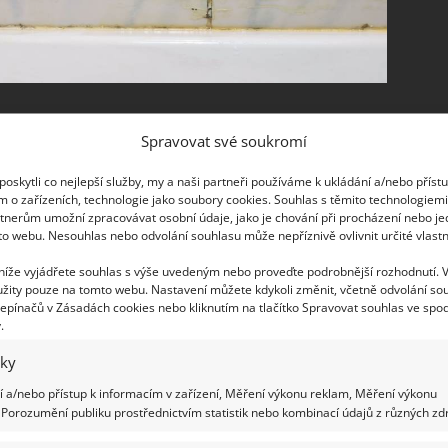
Spravovat své soukromí
oskytli co nejlepší služby, my a naši partneři používáme k ukládání a/nebo příst
oužívaným k obložení stěn v koupelně i v
m o zařízeních, technologie jako soubory cookies. Souhlas s těmito technologiem
ůsledkem vysoké vlhkosti často drží nadměrná
tnerům umožní zpracovávat osobní údaje, jako je chování při procházení nebo j
to webu. Nesouhlas nebo odvolání souhlasu může nepříznivě ovlivnit určité vlastn
spár mezi jednotlivé dlaždice dostane plíseň
.
 materiálu, jenž častým drhnutím spíš opotřebujete,
 níže vyjádřete souhlas s výše uvedeným nebo proveďte podrobnější rozhodnutí. 
žity pouze na tomto webu. Nastavení můžete kdykoli změnit, včetně odvolání so
znát trik, jak častému čištění předejít.
epínačů v Zásadách cookies nebo kliknutím na tlačítko Spravovat souhlas ve spod
.
dlaždicemi je velmi jednoduché a skutečně
iky
řebovat, je obyčejná parafínová svíčka. S její
 a/nebo přístup k informacím v zařízení, Měření výkonu reklam, Měření výkonu
mi ošetřit tak, že dokážou dlouhou dobu odolávat
Porozumění publiku prostřednictvím statistik nebo kombinací údajů z různých zdr