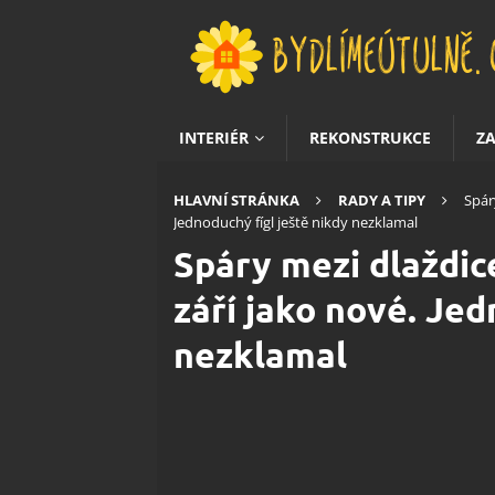
INTERIÉR
REKONSTRUKCE
Z
HLAVNÍ STRÁNKA
RADY A TIPY
Spár
Jednoduchý fígl ještě nikdy nezklamal
Spáry mezi dlaždic
září jako nové. Jed
nezklamal