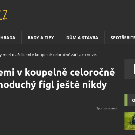
AHRADA
RADY A TIPY
DŮM A STAVBA
SPOTŘEBIT
y mezi dlaždicemi v koupelně celoročně září jako nové.
emi v koupelně celoročně
noduchý fígl ještě nikdy
O