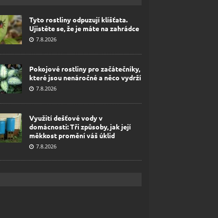
Tyto rostliny odpuzují klíšťata.
Ujistěte se, že je máte na zahrádce
7.8.2026
Pokojové rostliny pro začátečníky,
které jsou nenáročné a něco vydrží
7.8.2026
Využití dešťové vody v
domácnosti: Tři způsoby, jak její
měkkost promění váš úklid
7.8.2026