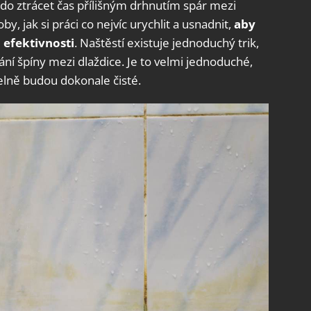
do ztrácet čas přílišným drhnutím spár mezi
, jak si práci co nejvíc urychlit a usnadnit,
aby
 efektivnosti
. Naštěstí existuje jednoduchý trik,
ní špíny mezi dlaždice. Je to velmi jednoduché,
elně budou dokonale čisté.