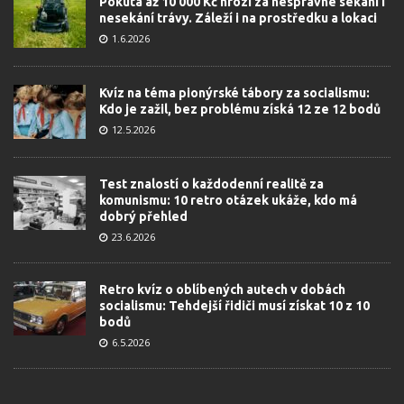
Pokuta až 10 000 Kč hrozí za nesprávné sekání i
nesekání trávy. Záleží i na prostředku a lokaci
1.6.2026
Kvíz na téma pionýrské tábory za socialismu:
Kdo je zažil, bez problému získá 12 ze 12 bodů
12.5.2026
Test znalostí o každodenní realitě za
komunismu: 10 retro otázek ukáže, kdo má
dobrý přehled
23.6.2026
Retro kvíz o oblíbených autech v dobách
socialismu: Tehdejší řidiči musí získat 10 z 10
bodů
6.5.2026