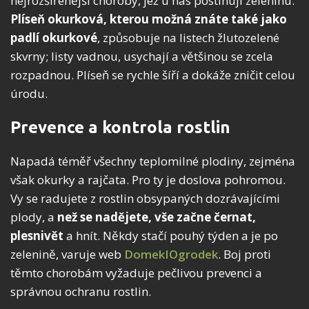
nejrozšířenější choroby, jež u nás postihují zeleninu.
Plíseň okurková, kterou možná znáte také jako
padlí okurkové
, způsobuje na listech žlutozelené
skvrny; listy vadnou, usychají a většinou se zcela
rozpadnou. Plíseň se rychle šíří a dokáže zničit celou
úrodu.
Prevence a kontrola rostlin
Napadá téměř všechny teplomilné plodiny, zejména
však okurky a rajčata. Pro ty je doslova pohromou.
Vy se radujete z rostlin obsypaných dozrávajícími
plody, a
než se nadějete, vše začne černat,
plesnivět
a hnít. Někdy stačí pouhý týden a je po
zelenině, varuje web
DomekIOgrodek
. Boj proti
těmto chorobám vyžaduje pečlivou prevenci a
správnou ochranu rostlin.