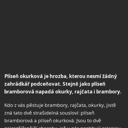
Plíseň okurková je hrozba, kterou nesmí žádný
zahrádkář podceňovat. Stejně jako plíseň
bramborová napadá okurky, rajčata i brambory.
Kdo z vás pěstuje brambory, rajčata, okurky, jistě
zná tato dvě strašidelná sousloví: plíseň
bramborová a plíseň okurková. Jsou to dvě