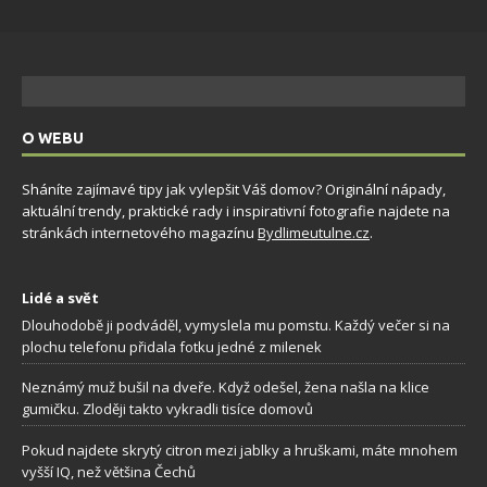
O WEBU
Sháníte zajímavé tipy jak vylepšit Váš domov? Originální nápady,
aktuální trendy, praktické rady i inspirativní fotografie najdete na
stránkách internetového magazínu
Bydlimeutulne.cz
.
Lidé a svět
Dlouhodobě ji podváděl, vymyslela mu pomstu. Každý večer si na
plochu telefonu přidala fotku jedné z milenek
Neznámý muž bušil na dveře. Když odešel, žena našla na klice
gumičku. Zloději takto vykradli tisíce domovů
Pokud najdete skrytý citron mezi jablky a hruškami, máte mnohem
vyšší IQ, než většina Čechů