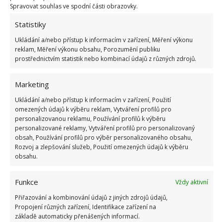
napadají je jiní škůdci a choroby.
Plíseň
Spravovat souhlas ve spodní části obrazovky.
bramborová napadá nať i hlízy brambor
. A tak by
Statistiky
se – v případě, že chorobu včas nezachytíte – mohlo
snadno stát, že ještě s přispěním mandelinky o celou
Ukládání a/nebo přístup k informacím v zařízení, Měření výkonu
reklam, Měření výkonu obsahu, Porozumění publiku
úrodu brambor přijdete. Drožďový roztok by měl
prostřednictvím statistik nebo kombinací údajů z různých zdrojů.
pomoci i proti této plísni. Ukázalo se, že kvasinky
bojují s patogeny, které plíseň způsobují. A ve
Marketing
většině případů úspěšně.
Ukládání a/nebo přístup k informacím v zařízení, Použití
omezených údajů k výběru reklam, Vytváření profilů pro
personalizovanou reklamu, Používání profilů k výběru
personalizované reklamy, Vytváření profilů pro personalizovaný
obsah, Používání profilů pro výběr personalizovaného obsahu,
Rozvoj a zlepšování služeb, Použití omezených údajů k výběru
obsahu.
Funkce
Vždy aktivní
Přiřazování a kombinování údajů z jiných zdrojů údajů,
Propojení různých zařízení, Identifikace zařízení na
základě automaticky přenášených informací.