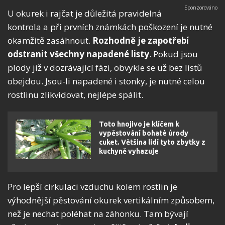
U okurek i rajčat je důležitá pravidelná
kontrola a při prvních známkách poškození je nutné
okamžitě zasáhnout.
Rozhodně
je zapotřebí
odstranit všechny napadené listy
. Pokud jsou
plody již v dozrávající fázi, obvykle se už bez listů
obejdou. Jsou-li napadené i stonky, je nutné celou
rostlinu zlikvidovat, nejlépe spálit.
Toto hnojivo je klíčem k
vypěstování bohaté úrody
cuket. Většina lidí tyto zbytky z
kuchyně vyhazuje
Pro lepší cirkulaci vzduchu kolem rostlin je
výhodnější pěstování okurek vertikálním způsobem,
než je nechat poléhat na záhonku. Tam bývají