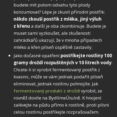
budete mít potom odvahu tyto plody
konzumovat? Lépe je zkusit přírodní postřik:
někdo zkouší postřik z mléka, jiný výluh
z křenu
a další je oba zkombinuje. Budete je
muset sami vyzkoušet, ale zkušenosti
zahrádkářů ukazují, že v mnoha případech
mléko a křen plíseň úspěšně zastavily.
Jako dočasné opatření
postříkejte rostliny 100
gramy droždí rozpuštěných v 10 litrech vody
.
Chcete-li si vyrobit fermentovaný postřik z
kvasnic, může se vám jednak podařit plíseň
eliminovat, jednak rostlinu pohnojíte. Jak
fermentovaný produkt z droždí
vyrobit, se
rovněž dovíte na BydlímeÚtulně. K hnojení
zalévejte na půdu přímo k rostlině, proti plísni
celou rostlinu postříkejte rozprašovačem.