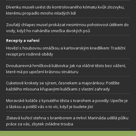
Dívenku museli uvést do kontrolovaného kómatu kvůli zlozvyku,
kterému propadlo mnoho mladých lidí
Zoufalý chlapec musel prokázat nesmírnou pohotovost útěkem do
vody, když ho naháněla smečka divokých psů
Recepty a vaření
Hovězí s houbovou omáčkou a karlovarským knedlíkem: Tradiční
recept pro rodinné obědy
Dvoubarevná hrníčková bábovka: Jak na vláčné těsto bez vážení,
které má po upečení krásnou strukturu
Cuketové krokety se sýrem, česnekem a majoránkou: Potěšte
každého mlsouna křupavými kuličkami z vlastní zahrady
Moravské koláče z kynutého těsta s tvarohem a povidly: Upečte je
s láskou a potěší vás o to víc, když je budete jíst
Zlatavá kuřecí stehna s bramborem a mrkví: Marináda udělá půlku
práce za vás, zbytek zvládne trouba