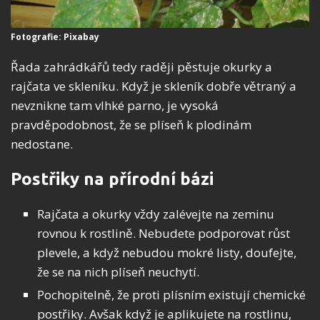
Fotografie: Pixabay
Řada zahrádkářů tedy raději pěstuje okurky a
rajčata ve skleníku. Když je skleník dobře větraný a
nevznikne tam vlhké parno, je vysoká
pravděpodobnost, že se plíseň k plodinám
nedostane.
Postřiky na přírodní bázi
Rajčata a okurky vždy zalévejte na zeminu
rovnou k rostlině. Nebudete podporovat růst
plevele, a když nebudou mokré listy, doufejte,
že se na nich plíseň neuchytí.
Pochopitelně, že proti plísním existují chemické
postřiky. Avšak když je aplikujete na rostlinu,