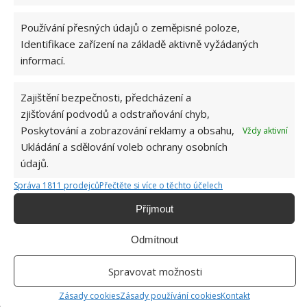
Používání přesných údajů o zeměpisné poloze,
Fotografie: Pixabay
Identifikace zařízení na základě aktivně vyžádaných
Agrotechničtí vědci provádějí výzkum nových odrůd
informací.
zeleniny, jež by byly vůči plísním odolné. U nás se to
zatím příliš nedaří, i když
vědecké studie a
Zajištění bezpečnosti, předcházení a
zjišťování podvodů a odstraňování chyb,
pokroky v rostlinolékařství
hrají důležitou roli v
Poskytování a zobrazování reklamy a obsahu,
Vždy aktivní
rozvoji efektivních metod ochrany a zajištění
Ukládání a sdělování voleb ochrany osobních
udržitelné produkce zeleniny. Na BydlímeÚtulně
údajů.
jsme napsali i o tom,
jak se pustit do boje
Správa 1811 prodejců
Přečtěte si více o těchto účelech
s mandelinkou
a brambory uchránit.
Příjmout
Odmítnout
Spravovat možnosti
Zásady cookies
Zásady používání cookies
Kontakt