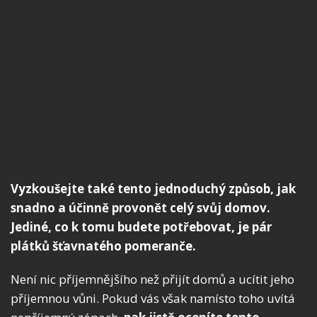
Vyzkoušejte také tento jednoduchý způsob, jak
snadno a účinně provonět celý svůj domov.
Jediné, co k tomu budete potřebovat, je pár
plátků šťavnatého pomeranče.
Není nic příjemnějšího než přijít domů a ucítit jeho
příjemnou vůni. Pokud vás však namísto toho uvítá