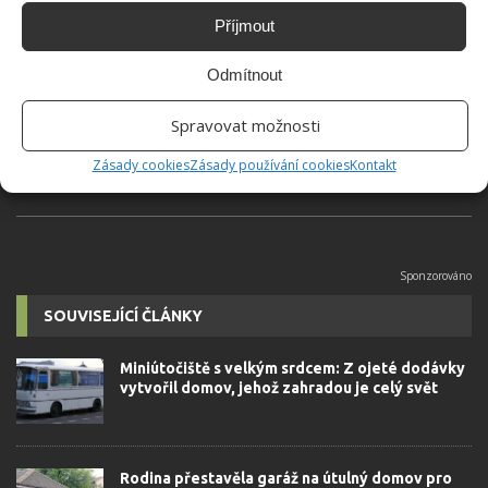
Příjmout
Jiří Kolář
Absolvent České zemědělské
Odmítnout
univerzity, který je již od malička
velkým kutilem. V podstatě vše, co je
Spravovat možnosti
možné najít v j...
[Více o autorovi]
Zásady cookies
Zásady používání cookies
Kontakt
SOUVISEJÍCÍ ČLÁNKY
Miniútočiště s velkým srdcem: Z ojeté dodávky
vytvořil domov, jehož zahradou je celý svět
Rodina přestavěla garáž na útulný domov pro