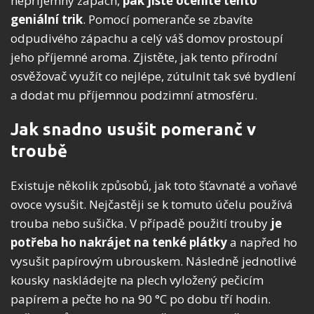
nepříjemný zápach,
pak jistě oceníte tento
geniální trik
. Pomocí pomeranče se zbavíte
odpudivého zápachu a celý váš domov prostoupí
jeho příjemné aroma. Zjistěte, jak tento přírodní
osvěžovač využít co nejlépe, zútulnit tak své bydlení
a dodat mu příjemnou podzimní atmosféru.
Jak snadno usušit pomeranč v
troubě
Existuje několik způsobů, jak toto šťavnaté a voňavé
ovoce vysušit. Nejčastěji se k tomuto účelu používá
trouba nebo sušička. V případě použití trouby
je
potřeba ho nakrájet na tenké plátky
a napřed ho
vysušit papírovým ubrouskem. Následně jednotlivé
kousky naskládejte na plech vyložený pečicím
papírem a pečte ho na 90 °C po dobu tří hodin.