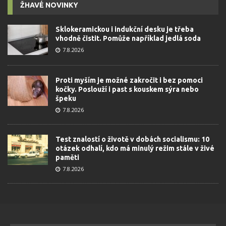
ŽHAVÉ NOVINKY
Sklokeramickou i indukční desku je třeba
vhodně čistit. Pomůže například jedlá soda
7.8.2026
Proti myším je možné zakročit i bez pomoci
kočky. Poslouží i past s kouskem sýra nebo
špeku
7.8.2026
Test znalostí o životě v dobách socialismu: 10
otázek odhalí, kdo má minulý režim stále v živé
paměti
7.8.2026