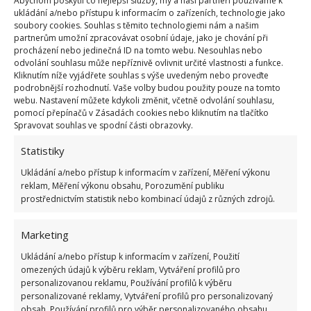
Abychom poskytli co nejlepší služby, my a naši partneři používáme k
Fotografie: Pixabay
ukládání a/nebo přístupu k informacím o zařízeních, technologie jako
soubory cookies. Souhlas s těmito technologiemi nám a našim
partnerům umožní zpracovávat osobní údaje, jako je chování při
Citronový osvěžovač v akci: Na
procházení nebo jedinečná ID na tomto webu. Nesouhlas nebo
osvěžení pračky stačí pouhé 2
odvolání souhlasu může nepříznivě ovlivnit určité vlastnosti a funkce.
lžíce společně s octem a vodou
Kliknutím níže vyjádřete souhlas s výše uvedeným nebo proveďte
podrobnější rozhodnutí. Vaše volby budou použity pouze na tomto
webu. Nastavení můžete kdykoli změnit, včetně odvolání souhlasu,
pomocí přepínačů v Zásadách cookies nebo kliknutím na tlačítko
Jak pomerančem provonět dům
Spravovat souhlas ve spodní části obrazovky.
Statistiky
Jakmile budete mít hotovo, lze nasušené plátky
Ukládání a/nebo přístup k informacím v zařízení, Měření výkonu
využít jako přírodní dekoraci. Umístěte je do
reklam, Měření výkonu obsahu, Porozumění publiku
sklenice a podle libosti
přidejte další sušené ovoce
prostřednictvím statistik nebo kombinací údajů z různých zdrojů.
nebo hřebíček
či jiné koření. Pokud chcete zakrýt
Marketing
nepříjemný zápach, umístěte je na dno
odpadkového koše nebo popelníku.
Ukládání a/nebo přístup k informacím v zařízení, Použití
omezených údajů k výběru reklam, Vytváření profilů pro
personalizovanou reklamu, Používání profilů k výběru
Zdroj:
Racettes Plat
personalizované reklamy, Vytváření profilů pro personalizovaný
obsah, Používání profilů pro výběr personalizovaného obsahu,