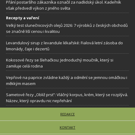
Přání postaršího zákazníka označil za nadlidský úkol. Kadeřník
však předvedl výkon z jiného světa
Recepty a vaření
Velký test slunečnicových olejů 2026: 7 výrobků z českých obchodů
se značně liší cenou i kvalitou
Levandulový sirup z levandule lékařské: Fialová letní zásoba do
limonády, čaje i dezertů
Kokosové řezy se šlehačkou: Jednoduchý moučník, který si
zamiluje celá rodina
Vepřové na paprice zvládne každý a odmění se jemnou omáčkou i
měkkým masem
Sametové řezy „Obliž prst”: Vláčný korpus, krém, který se rozplývá.
Název, který opravdu nic nepřehání
REDAKCE
KONTAKT