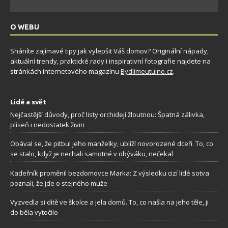
O WEBU
Sháníte zajímavé tipy jak vylepšit Váš domov? Originální nápady,
aktuální trendy, praktické rady i inspirativní fotografie najdete na
stránkách internetového magazínu
Bydlimeutulne.cz
.
Lidé a svět
Nejčastější důvody, proč listy orchidejí žloutnou: Špatná zálivka,
plíseň i nedostatek živin
Obával se, že pitbul jeho manželky, ublíží novorozené dceři. To, co
se stalo, když je nechali samotné v obýváku, nečekal
Kadeřník proměnil bezdomovce Marka: Z výsledku cizí lidé sotva
poznali, že jde o stejného muže
Vyzvedla si dítě ve školce a jela domů. To, co našla na jeho těle, ji
do běla vytočilo