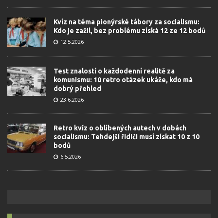
Kvíz na téma pionýrské tábory za socialismu:
Kdo je zažil, bez problému získá 12 ze 12 bodů
12.5.2026
Test znalostí o každodenní realitě za
komunismu: 10 retro otázek ukáže, kdo má
dobrý přehled
23.6.2026
Retro kvíz o oblíbených autech v dobách
socialismu: Tehdejší řidiči musí získat 10 z 10
bodů
6.5.2026