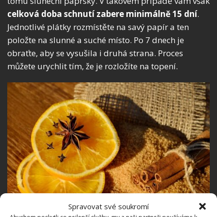
tomu sluneční paprsky. V takovém případě vám však
celková doba schnutí zabere minimálně 15 dní
.
Jednotlivé plátky rozmístěte na savý papír a ten
položte na slunné a suché místo. Po 7 dnech je
obraťte, aby se vysušila i druhá strana. Proces
můžete urychlit tím, že je rozložíte na topení.
Spravovat své soukromí