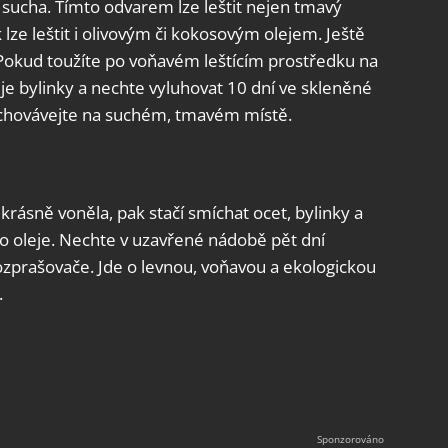
 sucha. Tímto odvarem lze leštit nejen tmavý
 lze leštit i olivovým či kokosovým olejem. Ještě
ý. Pokud toužíte po voňavém leštícím prostředku na
je bylinky a nechte vyluhovat 10 dní ve skleněné
uchovávejte na suchém, tmavém místě.
krásně voněla, pak stačí smíchat ocet, bylinky a
o oleje. Nechte v uzavřené nádobě pět dní
rozprašovače. Jde o levnou, voňavou a ekologickou
.