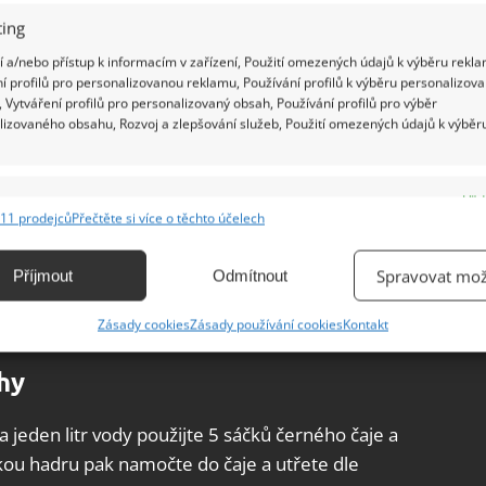
ing
 a/nebo přístup k informacím v zařízení, Použití omezených údajů k výběru rekla
í profilů pro personalizovanou reklamu, Používání profilů k výběru personalizov
 Vytváření profilů pro personalizovaný obsah, Používání profilů pro výběr
lizovaného obsahu, Rozvoj a zlepšování služeb, Použití omezených údajů k výběr
n výtečnými desinfekčními, ale i čisticími
ínou, vodním kamenem, ale i plísní. Stačí
e
Vžd
o citronovou šťávou a nechat působit. Kámen
11 prodejců
Přečtěte si více o těchto účelech
ání a kombinování údajů z jiných zdrojů údajů, Propojení různých zařízení,
ce dostanete tak, že namočíte hadr do octa a
kace zařízení na základě automaticky přenášených informací.
bit. Sprchovou hlavici můžete ponořit do roztoku
Spravovat mož
Příjmout
Odmítnout
í na intenzitě znečištění, od 15 minut po několik
ání přesných údajů o zeměpisné poloze, Identifikace zařízení na
Zásady cookies
Zásady používání cookies
Kontakt
ě aktivně vyžádaných informací.
hy
ění bezpečnosti, předcházení a zjišťování podvodů a
ňování chyb, Poskytování a zobrazování reklamy a obsahu,
Vžd
a jeden litr vody použijte 5 sáčků černého čaje a
ní a sdělování voleb ochrany osobních údajů.
ou hadru pak namočte do čaje a utřete dle