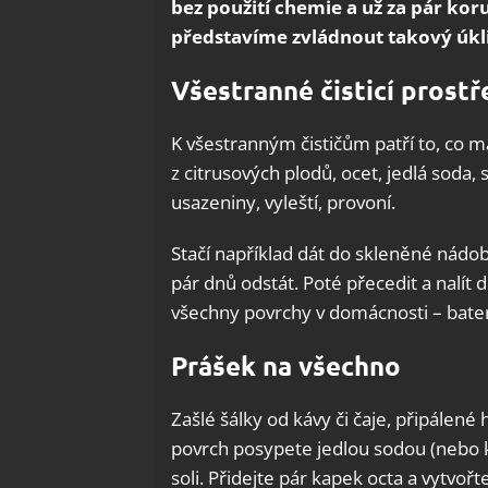
bez použití chemie a už za pár kor
představíme zvládnout takový úkl
Všestranné čisticí prost
K všestranným čističům patří to, co má
z citrusových plodů, ocet, jedlá soda, s
usazeniny, vyleští, provoní.
Stačí například dát do skleněné nádob
pár dnů odstát. Poté přecedit a nalít 
všechny povrchy v domácnosti – bater
Prášek na všechno
Zašlé šálky od kávy či čaje, připálené h
povrch posypete jedlou sodou (nebo 
soli. Přidejte pár kapek octa a vytvo