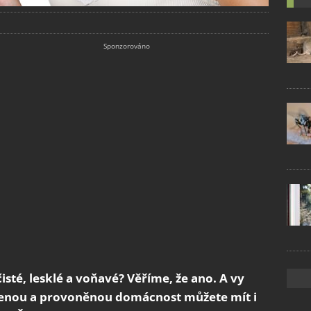
isté, lesklé a voňavé? Věříme, že ano. A vy
ízenou a provoněnou domácnost můžete mít i