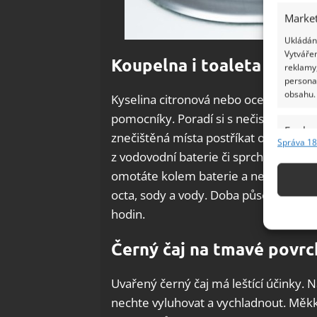
Market
Ukládání
Vytvářen
Koupelna i toaleta
reklamy,
persona
obsahu.
Kyselina citronová nebo ocet jsou neje
pomocníky. Poradí si s nečistotami, šp
Funkc
znečištěná místa postříkat octem neb
Správa 18
Přiřazov
z vodovodní baterie či sprchové hlavi
Identifi
omotáte kolem baterie a necháte půso
octa, sody a vody. Doba působení závis
Použív
hodin.
základ
Černý čaj na tmavé povrc
Zajišt
odstra
Uvařený černý čaj má leštící účinky. N
Ukládá
nechte vyluhovat a vychladnout. Měkk