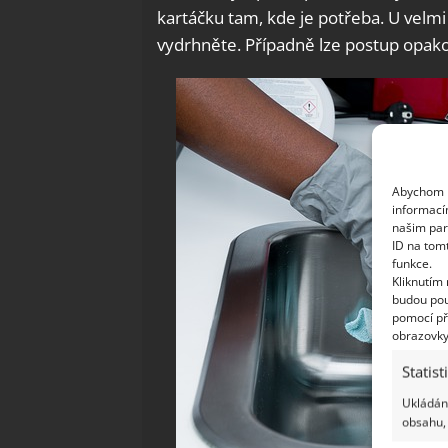
kartáčku tam, kde je potřeba. U velmi
vydrhněte. Případně lze postup opako
Abychom p
informací
našim par
ID na tom
funkce.
Kliknutím
budou pou
pomocí př
obrazovky
Statist
Ukládání
obsahu, 