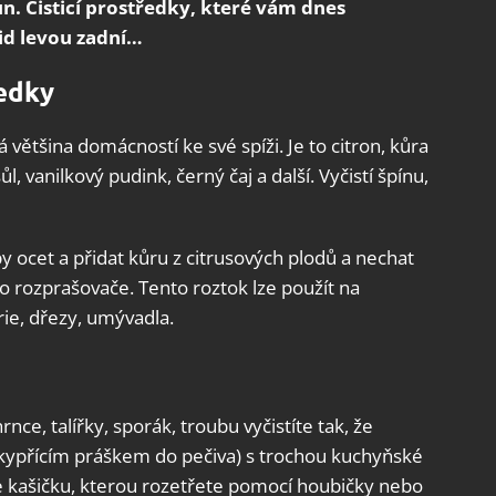
un. Čisticí prostředky, které vám dnes
id levou zadní…
ředky
 většina domácností ke své spíži. Je to citron, kůra
ůl, vanilkový pudink, černý čaj a další. Vyčistí špínu,
y ocet a přidat kůru z citrusových plodů a nechat
do rozprašovače. Tento roztok lze použít na
ie, dřezy, umývadla.
rnce, talířky, sporák, troubu vyčistíte tak, že
kypřícím práškem do pečiva) s trochou kuchyňské
řte kašičku, kterou rozetřete pomocí houbičky nebo