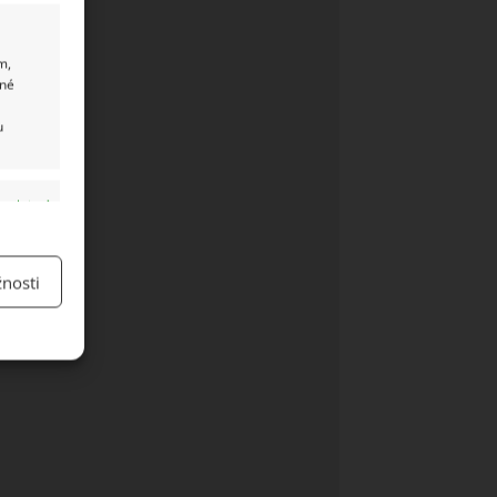
m,
ané
u
y aktivní
nosti
y aktivní