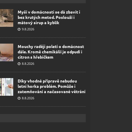
Myší v domácnosti se dá zbavit i
bez krutých metod. Poslouží i
mátový sirup a kyblík
9.8.2026
Mouchy raději poletí o domácnost
dále. Kromě chemikálií je odpudí i
citron s hřebíčkem
8.8.2026
Díky vhodné přípravě nebudou
letní horka problém. Pomůže i
zatemňování a načasované větrání
8.8.2026