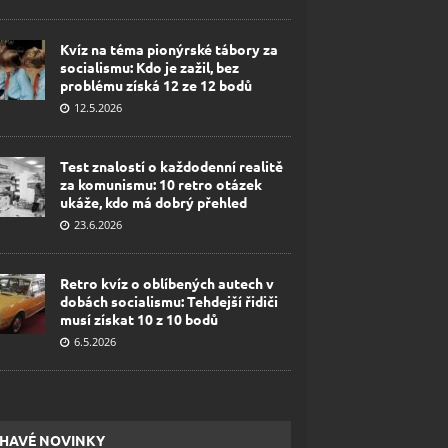
Kvíz na téma pionýrské tábory za
socialismu: Kdo je zažil, bez
problému získá 12 ze 12 bodů
12.5.2026
Test znalostí o každodenní realitě
za komunismu: 10 retro otázek
ukáže, kdo má dobrý přehled
23.6.2026
Retro kvíz o oblíbených autech v
dobách socialismu: Tehdejší řidiči
musí získat 10 z 10 bodů
6.5.2026
HAVÉ NOVINKY