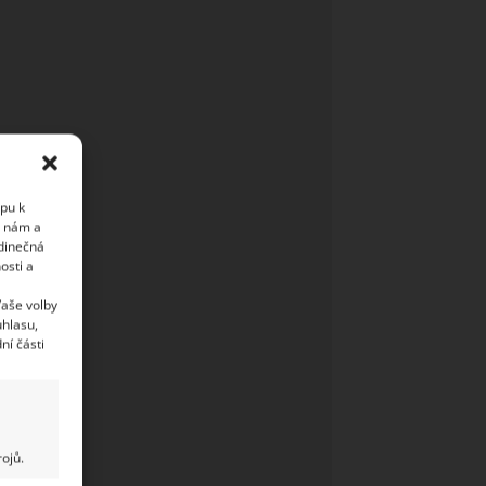
upu k
i nám a
edinečná
osti a
Vaše volby
uhlasu,
ní části
ojů.