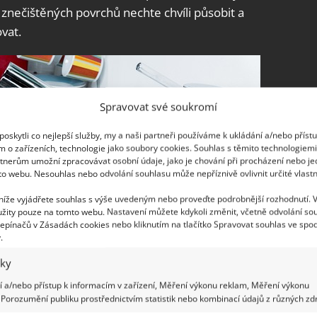
 znečištěných povrchů nechte chvíli působit a
vat.
Spravovat své soukromí
oskytli co nejlepší služby, my a naši partneři používáme k ukládání a/nebo příst
m o zařízeních, technologie jako soubory cookies. Souhlas s těmito technologiem
tnerům umožní zpracovávat osobní údaje, jako je chování při procházení nebo j
to webu. Nesouhlas nebo odvolání souhlasu může nepříznivě ovlivnit určité vlastn
 níže vyjádřete souhlas s výše uvedeným nebo proveďte podrobnější rozhodnutí. 
žity pouze na tomto webu. Nastavení můžete kdykoli změnit, včetně odvolání so
epínačů v Zásadách cookies nebo kliknutím na tlačítko Spravovat souhlas ve spod
.
iky
 a/nebo přístup k informacím v zařízení, Měření výkonu reklam, Měření výkonu
Porozumění publiku prostřednictvím statistik nebo kombinací údajů z různých zdr