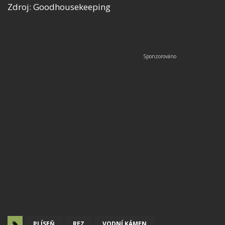
Zdroj: Goodhousekeeping
PLÍSEŇ
REZ
VODNÍ KÁMEN