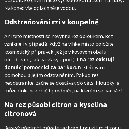
působit. Po chvíli místo vyčistěte kartáčkem na zuby.
Nakonec vše opláchněte vodou.
Odstraňování rzi v koupelně
Ani této místnosti se nevyhne rez obloukem. Rez
vznikne i v případě, když na vlhké místo položíte
kosmetický přípravek, jež je v kovovém obalu
(deodorant, lak na vlasy apod.).
I na rez existují
domácí pomocníci za pár korun
, kteří vám
pomohou s jejím odstraněním. Pokud rez
neodstraníte, začne se dostávat do větší hloubky, a
může dokonce zničit předmět, na kterém se nachází.
Na rez působí citron a kyselina
citronová
Rezavý předmět můžete zachránit použitím citronu.