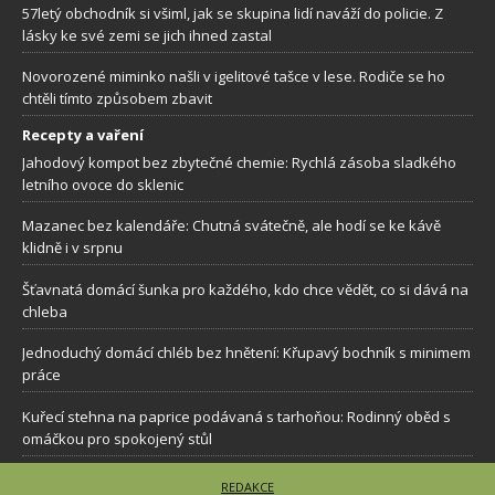
57letý obchodník si všiml, jak se skupina lidí naváží do policie. Z
lásky ke své zemi se jich ihned zastal
Novorozené miminko našli v igelitové tašce v lese. Rodiče se ho
chtěli tímto způsobem zbavit
Recepty a vaření
Jahodový kompot bez zbytečné chemie: Rychlá zásoba sladkého
letního ovoce do sklenic
Mazanec bez kalendáře: Chutná svátečně, ale hodí se ke kávě
klidně i v srpnu
Šťavnatá domácí šunka pro každého, kdo chce vědět, co si dává na
chleba
Jednoduchý domácí chléb bez hnětení: Křupavý bochník s minimem
práce
Kuřecí stehna na paprice podávaná s tarhoňou: Rodinný oběd s
omáčkou pro spokojený stůl
REDAKCE