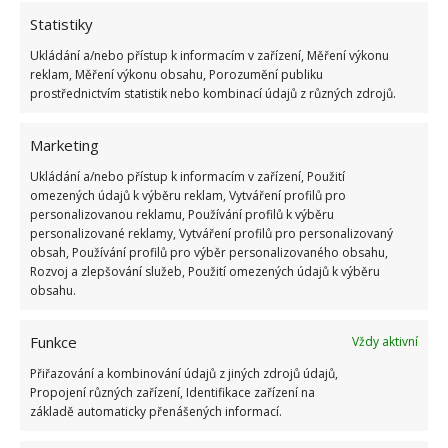
Statistiky
a nakonec ji opět vydrhněte kartáčkem na zuby.
Ukládání a/nebo přístup k informacím v zařízení, Měření výkonu
Často se objevující vodní kámen
reklam, Měření výkonu obsahu, Porozumění publiku
prostřednictvím statistik nebo kombinací údajů z různých zdrojů.
Vodní kámen se objevuje v téměř každé koupelně.
Marketing
Stačí, když necháte na nějakém místě delší dobu stát
vodu. Nejčastěji se nachází na vodovodních
Ukládání a/nebo přístup k informacím v zařízení, Použití
omezených údajů k výběru reklam, Vytváření profilů pro
kohoutcích, bateriích, umyvadlech a toaletách.
personalizovanou reklamu, Používání profilů k výběru
Většinou je vodní kámen způsoben tvrdou
personalizované reklamy, Vytváření profilů pro personalizovaný
obsah, Používání profilů pro výběr personalizovaného obsahu,
vodou.
Vodního kamene se lze jednoduše zbavit i
Rozvoj a zlepšování služeb, Použití omezených údajů k výběru
ekologickými prostředky, aniž byste museli sahat po
obsahu.
chemii. Tyto pomocníky s velikou pravděpodobností
najdete i u vás doma.
Funkce
Vždy aktivní
Přiřazování a kombinování údajů z jiných zdrojů údajů,
Propojení různých zařízení, Identifikace zařízení na
základě automaticky přenášených informací.