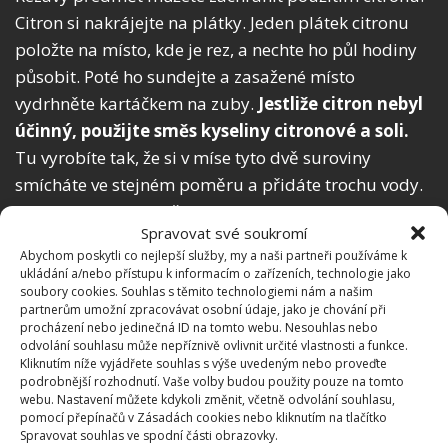
Citron si nakrájejte na plátky. Jeden plátek citronu
položte na místo, kde je rez, a nechte ho půl hodiny
působit. Poté ho sundejte a zasažené místo
vydrhněte kartáčkem na zuby.
Jestliže citron nebyl
účinný, použijte směs kyseliny citronové a soli.
Tu vyrobíte tak, že si v míse tyto dvě suroviny
smícháte ve stejném poměru a přidáte trochu vody.
Vzniklou hustou směs naneste na rezavé místo.
Spravovat své soukromí
Nechte půl hodiny působit a nakonec vydrhněte
Abychom poskytli co nejlepší služby, my a naši partneři používáme k
kartáčkem na zuby.
ukládání a/nebo přístupu k informacím o zařízeních, technologie jako
soubory cookies. Souhlas s těmito technologiemi nám a našim
partnerům umožní zpracovávat osobní údaje, jako je chování při
Pokud máte doma velmi odolnou rez a nelze ji
procházení nebo jedinečná ID na tomto webu. Nesouhlas nebo
odstranit ani předchozími metodami, vyzkoušejte
odvolání souhlasu může nepříznivě ovlivnit určité vlastnosti a funkce.
Kliknutím níže vyjádřete souhlas s výše uvedeným nebo proveďte
další domácí trik. Připravte si silný přípravek na bázi
podrobnější rozhodnutí. Vaše volby budou použity pouze na tomto
octa a jedlé sody.
Tři lžíce jedlé sody rozpusťte v
webu. Nastavení můžete kdykoli změnit, včetně odvolání souhlasu,
pomocí přepínačů v Zásadách cookies nebo kliknutím na tlačítko
půl litru octa.
Až směs přestane pěnit, nalijte ji do
Spravovat souhlas ve spodní části obrazovky.
rozprašovače. Naneste ji na rez, nechte chvíli působit