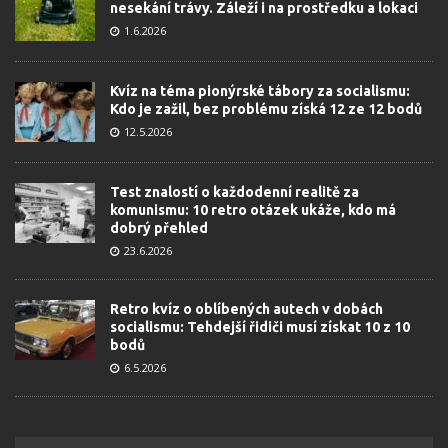
nesekání trávy. Záleží i na prostředku a lokaci
1.6.2026
Kvíz na téma pionýrské tábory za socialismu:
Kdo je zažil, bez problému získá 12 ze 12 bodů
12.5.2026
Test znalostí o každodenní realitě za
komunismu: 10 retro otázek ukáže, kdo má
dobrý přehled
23.6.2026
Retro kvíz o oblíbených autech v dobách
socialismu: Tehdejší řidiči musí získat 10 z 10
bodů
6.5.2026