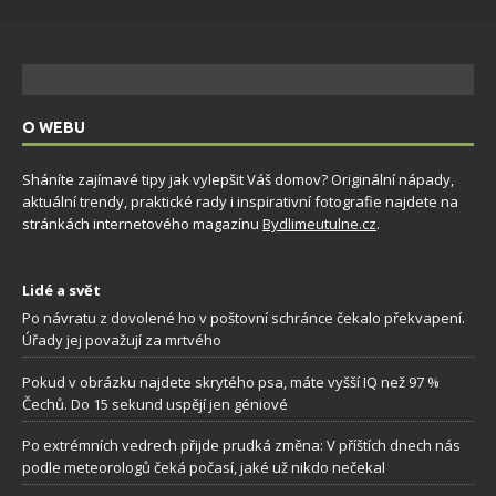
O WEBU
Sháníte zajímavé tipy jak vylepšit Váš domov? Originální nápady,
aktuální trendy, praktické rady i inspirativní fotografie najdete na
stránkách internetového magazínu
Bydlimeutulne.cz
.
Lidé a svět
Po návratu z dovolené ho v poštovní schránce čekalo překvapení.
Úřady jej považují za mrtvého
Pokud v obrázku najdete skrytého psa, máte vyšší IQ než 97 %
Čechů. Do 15 sekund uspějí jen géniové
Po extrémních vedrech přijde prudká změna: V příštích dnech nás
podle meteorologů čeká počasí, jaké už nikdo nečekal