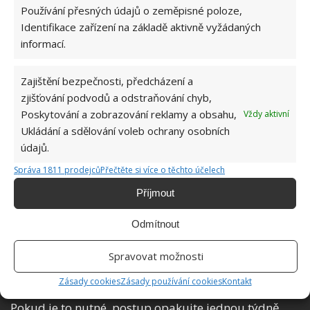
Používání přesných údajů o zeměpisné poloze,
Identifikace zařízení na základě aktivně vyžádaných
informací.
Zajištění bezpečnosti, předcházení a
zjišťování podvodů a odstraňování chyb,
Poskytování a zobrazování reklamy a obsahu,
Vždy aktivní
Ukládání a sdělování voleb ochrany osobních
údajů.
Fotografie: Pixabay
Správa 1811 prodejců
Přečtěte si více o těchto účelech
Zkuste se podívat po vaší kuchyni nebo ve spíži, zda
Příjmout
se v ní nenachází ocet nebo citronová šťáva.
Navlhčete ubrousek octem nebo citronovou šťávou a
Odmítnout
položte ho na místo, kde je vodní kámen.
Na
zasaženém místě nechte ubrousky působit přes
Spravovat možnosti
noc.
Následující den je potřeba ubrousky sundat a
Zásady cookies
Zásady používání cookies
Kontakt
vyhodit. Místo, na kterém byly, opláchněte vodou.
Pokud je to nutné, postup opakujte jednou týdně.