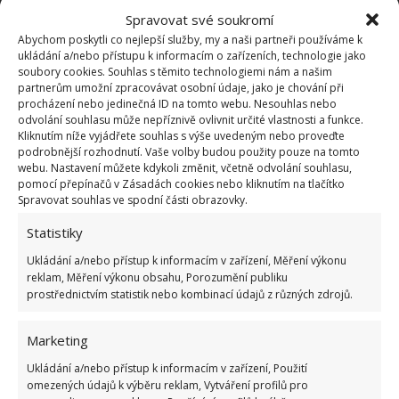
Spravovat své soukromí
Abychom poskytli co nejlepší služby, my a naši partneři používáme k
ukládání a/nebo přístupu k informacím o zařízeních, technologie jako
soubory cookies. Souhlas s těmito technologiemi nám a našim
partnerům umožní zpracovávat osobní údaje, jako je chování při
procházení nebo jedinečná ID na tomto webu. Nesouhlas nebo
odvolání souhlasu může nepříznivě ovlivnit určité vlastnosti a funkce.
Kliknutím níže vyjádřete souhlas s výše uvedeným nebo proveďte
podrobnější rozhodnutí. Vaše volby budou použity pouze na tomto
webu. Nastavení můžete kdykoli změnit, včetně odvolání souhlasu,
pomocí přepínačů v Zásadách cookies nebo kliknutím na tlačítko
Ethan dokázal proměnit svůj mobilní dům i ve
Spravovat souhlas ve spodní části obrazovky.
společenský prostor, kde se svými kamarády pořádá
Statistiky
palačinkové svačiny nebo jim nabízí bezplatné
ostříhání. Velký dům za
život v dodávce
vyměnila i
Ukládání a/nebo přístup k informacím v zařízení, Měření výkonu
reklam, Měření výkonu obsahu, Porozumění publiku
odvážná důchodkyně. Také o ní jsme na
prostřednictvím statistik nebo kombinací údajů z různých zdrojů.
BydlímeÚtulně psali.
Marketing
Ukládání a/nebo přístup k informacím v zařízení, Použití
omezených údajů k výběru reklam, Vytváření profilů pro