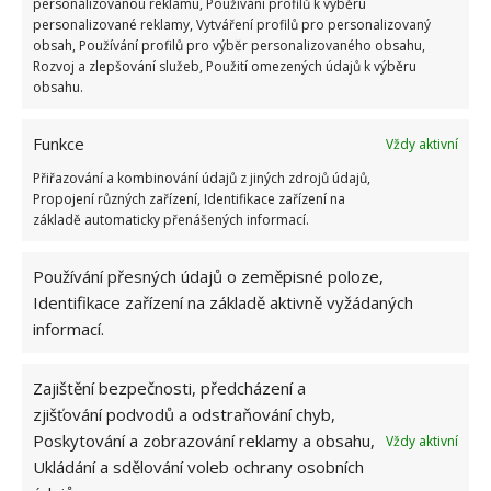
personalizovanou reklamu, Používání profilů k výběru
personalizované reklamy, Vytváření profilů pro personalizovaný
obsah, Používání profilů pro výběr personalizovaného obsahu,
Rozvoj a zlepšování služeb, Použití omezených údajů k výběru
obsahu.
Funkce
Vždy aktivní
Přiřazování a kombinování údajů z jiných zdrojů údajů,
Propojení různých zařízení, Identifikace zařízení na
základě automaticky přenášených informací.
Používání přesných údajů o zeměpisné poloze,
Identifikace zařízení na základě aktivně vyžádaných
informací.
BYDLENÍ
DODÁVKA
DOMOV
PŘESTAVBA
Zajištění bezpečnosti, předcházení a
zjišťování podvodů a odstraňování chyb,
Přidejte svůj názor
Poskytování a zobrazování reklamy a obsahu,
Vždy aktivní
KOMENTOVAT
Ukládání a sdělování voleb ochrany osobních