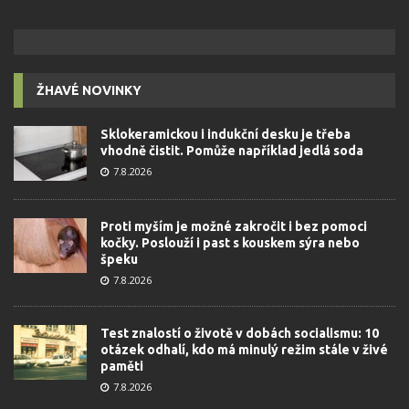
ŽHAVÉ NOVINKY
Sklokeramickou i indukční desku je třeba
vhodně čistit. Pomůže například jedlá soda
7.8.2026
Proti myším je možné zakročit i bez pomoci
kočky. Poslouží i past s kouskem sýra nebo
špeku
7.8.2026
Test znalostí o životě v dobách socialismu: 10
otázek odhalí, kdo má minulý režim stále v živé
paměti
7.8.2026