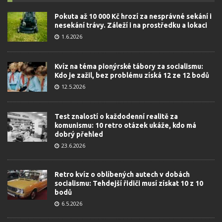
Pokuta až 10 000 Kč hrozí za nesprávné sekání i
nesekání trávy. Záleží i na prostředku a lokaci
1.6.2026
Kvíz na téma pionýrské tábory za socialismu:
Kdo je zažil, bez problému získá 12 ze 12 bodů
12.5.2026
Test znalostí o každodenní realitě za
komunismu: 10 retro otázek ukáže, kdo má
dobrý přehled
23.6.2026
Retro kvíz o oblíbených autech v dobách
socialismu: Tehdejší řidiči musí získat 10 z 10
bodů
6.5.2026