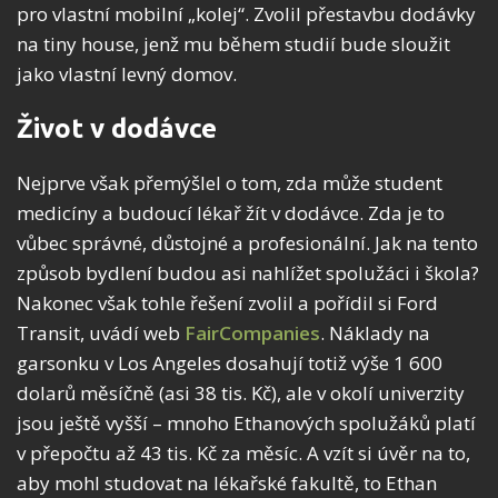
pro vlastní mobilní „kolej“. Zvolil přestavbu dodávky
na tiny house, jenž mu během studií bude sloužit
jako vlastní levný domov.
Život v dodávce
Nejprve však přemýšlel o tom, zda může student
medicíny a budoucí lékař žít v dodávce. Zda je to
vůbec správné, důstojné a profesionální. Jak na tento
způsob bydlení budou asi nahlížet spolužáci i škola?
Nakonec však tohle řešení zvolil a pořídil si Ford
Transit, uvádí web
FairCompanies
. Náklady na
garsonku v Los Angeles dosahují totiž výše 1 600
dolarů měsíčně (asi 38 tis. Kč), ale v okolí univerzity
jsou ještě vyšší – mnoho Ethanových spolužáků platí
v přepočtu až 43 tis. Kč za měsíc. A vzít si úvěr na to,
aby mohl studovat na lékařské fakultě, to Ethan