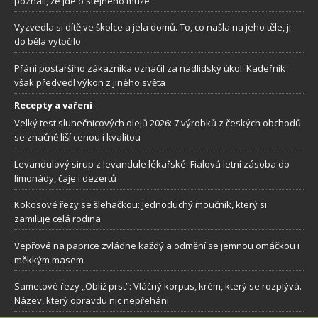
poznali, že jde o stejného muže
Vyzvedla si dítě ve školce a jela domů. To, co našla na jeho těle, ji
do běla vytočilo
Přání postaršího zákazníka označil za nadlidský úkol. Kadeřník
však předvedl výkon z jiného světa
Recepty a vaření
Velký test slunečnicových olejů 2026: 7 výrobků z českých obchodů
se značně liší cenou i kvalitou
Levandulový sirup z levandule lékařské: Fialová letní zásoba do
limonády, čaje i dezertů
Kokosové řezy se šlehačkou: Jednoduchý moučník, který si
zamiluje celá rodina
Vepřové na paprice zvládne každý a odmění se jemnou omáčkou i
měkkým masem
Sametové řezy „Obliž prst”: Vláčný korpus, krém, který se rozplývá.
Název, který opravdu nic nepřehání