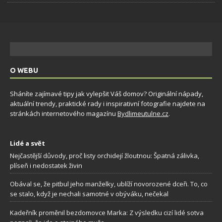
O WEBU
Sháníte zajímavé tipy jak vylepšit Váš domov? Originální nápady,
aktuální trendy, praktické rady i inspirativní fotografie najdete na
stránkách internetového magazínu
Bydlimeutulne.cz
.
Lidé a svět
Nejčastější důvody, proč listy orchidejí žloutnou: Špatná zálivka,
plíseň i nedostatek živin
Obával se, že pitbul jeho manželky, ublíží novorozené dceři. To, co
se stalo, když je nechali samotné v obýváku, nečekal
Kadeřník proměnil bezdomovce Marka: Z výsledku cizí lidé sotva