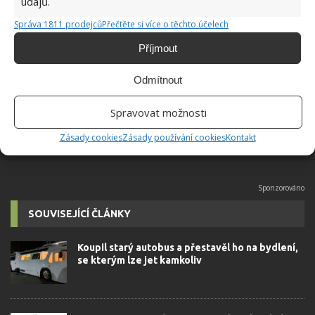
údajů.
Správa 1811 prodejců
Přečtěte si více o těchto účelech
Jiří Kolář
Příjmout
Absolvent České zemědělské
univerzity, který je již od malička
Odmítnout
velkým kutilem. V podstatě vše, co je
možné najít v j...
[Více o autorovi]
Spravovat možnosti
Zásady cookies
Zásady používání cookies
Kontakt
SOUVISEJÍCÍ ČLÁNKY
Koupil starý autobus a přestavěl ho na bydlení,
se kterým lze jet kamkoliv