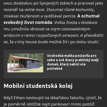
svou dodávkou po Spojených státech a pracoval jako
novinář na volné noze. Zkoumal různé komunity,
získával zkušenosti a vydělával peníze.
A ochutnal
svobodný život nomáda
. Volba života v dodávce
mu umožnila věnovat se svým cestovatelským
ambicím v rámci rozpočtových omezení. A přesvědčil
se, že v tiny house bude možné žít i po dobu studií.
Svobodná matka postavila pro
sebe a své dcery praktický malý
domek, který nabízí vše
potřebné
Mobilní studentská kolej
Když Ethan nastoupil na lékařskou fakultu, zjistil, že
je poměrně obtížné najít parkovací místo poblíž