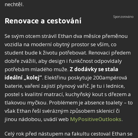
nechtěl.
Renovace a cestování
Se svým otcem strávil Ethan dva měsíce přeměnou
vozidla na moderní obytný prostor se vším, co
student bude k životu potřebovat. Renovaci předem
dobře zvážili, aby design i funkčnost odpovídaly
potřebám mladého muže.
Z dodávky se stala
ideální „kolej“
. Elektřinu poskytuje 200ampérová
baterie, vaření zajistí plynový vařič. Je tu i lednice,
postel s kvalitní matrací, kuchyňský kout s dřezem a
tlakovou myčkou. Problémem je absence toalety – to
však Ethan řeší svérázným způsobem sklenicí či
jinou nádobou, uvádí web
MyPositiveOutlooks
.
Celý rok před nástupem na fakultu cestoval Ethan se