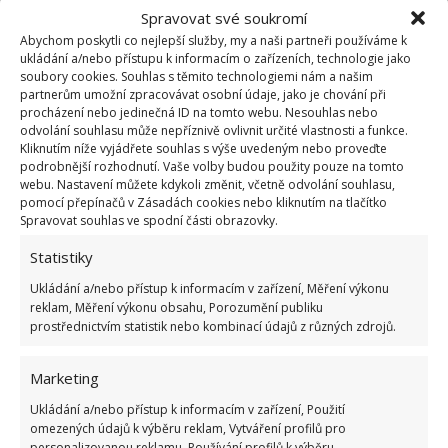
Spravovat své soukromí
Abychom poskytli co nejlepší služby, my a naši partneři používáme k
ukládání a/nebo přístupu k informacím o zařízeních, technologie jako
soubory cookies. Souhlas s těmito technologiemi nám a našim
partnerům umožní zpracovávat osobní údaje, jako je chování při
procházení nebo jedinečná ID na tomto webu. Nesouhlas nebo
Fotografie: Freepik
odvolání souhlasu může nepříznivě ovlivnit určité vlastnosti a funkce.
Kliknutím níže vyjádřete souhlas s výše uvedeným nebo proveďte
Oblečení vyperte
podrobnější rozhodnutí. Vaše volby budou použity pouze na tomto
webu. Nastavení můžete kdykoli změnit, včetně odvolání souhlasu,
pomocí přepínačů v Zásadách cookies nebo kliknutím na tlačítko
Pokud už plíseň napadla oblečení, co nejdříve ho
Spravovat souhlas ve spodní části obrazovky.
vyčistěte. Namočte ho přes noc do octa, ráno
Statistiky
vymáchejte, vyměňte ocet za nový a opět nechte
Ukládání a/nebo přístup k informacím v zařízení, Měření výkonu
odmočit až do večera. Pak oblečení vyperte na
reklam, Měření výkonu obsahu, Porozumění publiku
dlouhý program a při nejvyšší teplotě, jakou daný
prostřednictvím statistik nebo kombinací údajů z různých zdrojů.
kus oblečení snese. Preventivně můžete nechávat
Marketing
skříň otevřenou, aby větrala. Oblíbené jsou také
kovové stojany a věšáky na oblečení, kterými mnoho
Ukládání a/nebo přístup k informacím v zařízení, Použití
omezených údajů k výběru reklam, Vytváření profilů pro
lidí klasickou skříň nahrazuje.
personalizovanou reklamu, Používání profilů k výběru