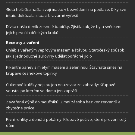
4letá holčička našla svoji matku v bezvědomí na podlaze. Díky své
intuici dokázala situaci bravurně vyřešit
Dívka našla deník zesnulé babičky. Zjistila tak, že byla svědkem
jejích prvních dětských kroků
Recepty a vaření
Chléb s vařeným vepřovým masem a šťávou: Staročeský způsob,
jak z jednoduché suroviny udělat pořádné jídlo
Pikantní pánev s mletým masem a zeleninou: Šťavnatá směs na
křupavé česnekové topinky
Cuketové kuličky nejsou jen nouzovka ze zahrady: Křupavé
sousto, po kterém se doma jen zapráší
Zavařená dýně do moučníků: Zimní zásoba bez konzervantů a
zbytečné práce
Pivní rohlíky z domácí pekárny: Křupavé pečivo, které provoní celý
dům