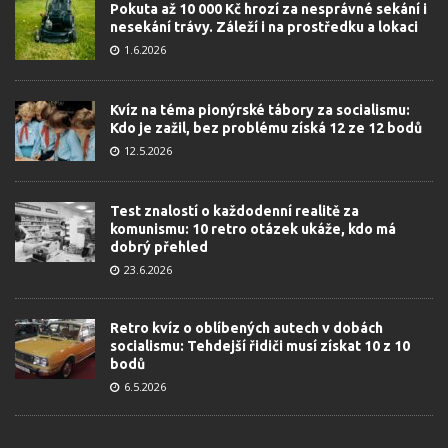
Pokuta až 10 000 Kč hrozí za nesprávné sekání i
nesekání trávy. Záleží i na prostředku a lokaci
1.6.2026
Kvíz na téma pionýrské tábory za socialismu:
Kdo je zažil, bez problému získá 12 ze 12 bodů
12.5.2026
Test znalostí o každodenní realitě za
komunismu: 10 retro otázek ukáže, kdo má
dobrý přehled
23.6.2026
Retro kvíz o oblíbených autech v dobách
socialismu: Tehdejší řidiči musí získat 10 z 10
bodů
6.5.2026