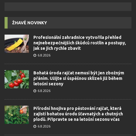
ŽHAVÉ NOVINKY
Profesionální zahradnice vytvořila přehled
nejnebezpečnějších škůdců rostlin a postupy,
jak se jich rychle zbavit
6.8.2026
Bohatá úroda rajčat nemusí být jen zbožným
přáním. Užijte si úspěšnou sklizeň již během
letošní sezony
6.8.2026
Přírodní hnojiva pro pěstování rajčat, která
zajistí bohatou úrodu šťavnatých a chutných
plodů. Připravte se na letošní sezonu včas
6.8.2026