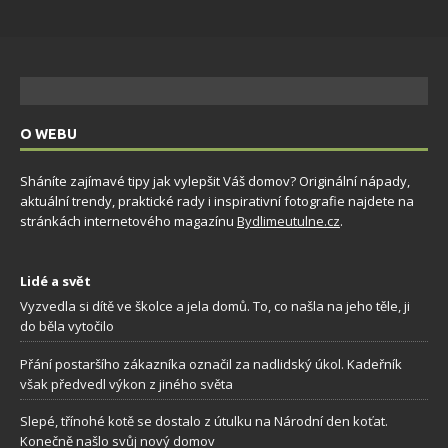
O WEBU
Sháníte zajímavé tipy jak vylepšit Váš domov? Originální nápady,
aktuální trendy, praktické rady i inspirativní fotografie najdete na
stránkách internetového magazínu
Bydlimeutulne.cz
.
Lidé a svět
Vyzvedla si dítě ve školce a jela domů. To, co našla na jeho těle, ji
do běla vytočilo
Přání postaršího zákazníka označil za nadlidský úkol. Kadeřník
však předvedl výkon z jiného světa
Slepé, třínohé kotě se dostalo z útulku na Národní den koťat.
Konečně našlo svůj nový domov