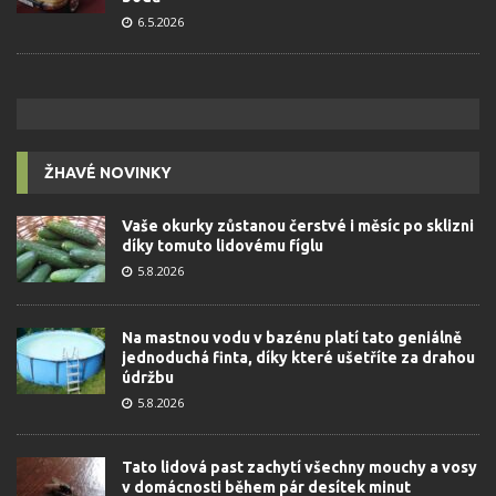
6.5.2026
ŽHAVÉ NOVINKY
Vaše okurky zůstanou čerstvé i měsíc po sklizni
díky tomuto lidovému fíglu
5.8.2026
Na mastnou vodu v bazénu platí tato geniálně
jednoduchá finta, díky které ušetříte za drahou
údržbu
5.8.2026
Tato lidová past zachytí všechny mouchy a vosy
v domácnosti během pár desítek minut