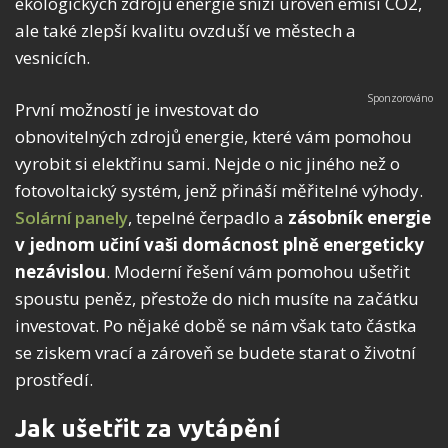
ekologických zdrojů energie sníží úroveň emisí CO2,
ale také zlepší kvalitu ovzduší ve městech a
vesnicích.
První možností je investovat do
obnovitelných zdrojů energie, které vám pomohou
vyrobit si elektřinu sami. Nejde o nic jiného než o
fotovoltaický systém, jenž přináší měřitelné výhody.
Solární panely
, tepelné čerpadlo a
zásobník energie
v jednom učiní vaši domácnost plně energeticky
nezávislou
. Moderní řešení vám pomohou ušetřit
spoustu peněz, přestože do nich musíte na začátku
investovat. Po nějaké době se nám však tato částka
se ziskem vrací a zároveň se budete starat o životní
prostředí.
Jak ušetřit za vytápění