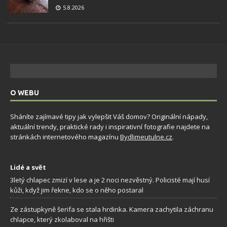
5.8.2026
O WEBU
Sháníte zajímavé tipy jak vylepšit Váš domov? Originální nápady,
aktuální trendy, praktické rady i inspirativní fotografie najdete na
stránkách internetového magazínu
Bydlimeutulne.cz
.
Lidé a svět
3letý chlapec zmizí v lese a je 2 noci nezvěstný. Policisté mají husí
kůži, když jim řekne, kdo se o něho postaral
Ze zástupkyně šerifa se stala hrdinka. Kamera zachytila záchranu
chlapce, který zkolaboval na hřišti