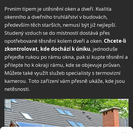
Prvním tipem je utěsnění oken a dveří. Kvalita
okenního a dveřního truhlářství v budovách,
především těch starších, nemusí být již nejlepší.
Studený vzduch se do místností dostává přes
opotřebované těsnění kolem dveří a oken.
Chcete-li
zkontrolovat, kde dochází k úniku
, jednoduše
přejeďte rukou po rámu okna, pak si kupte těsnění a
přilepte ho k okraji rámu, kde se objevuje průvan.
Můžete také využít služeb specialisty s termovizní
kamerou. Toto zařízení vám přesně ukáže, kde jsou
netěsnosti.