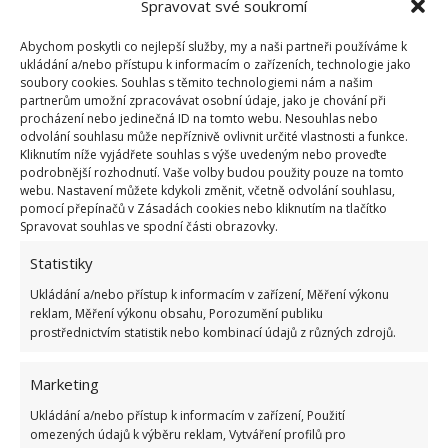
Spravovat své soukromí
Abychom poskytli co nejlepší služby, my a naši partneři používáme k
ukládání a/nebo přístupu k informacím o zařízeních, technologie jako
soubory cookies. Souhlas s těmito technologiemi nám a našim
partnerům umožní zpracovávat osobní údaje, jako je chování při
procházení nebo jedinečná ID na tomto webu. Nesouhlas nebo
odvolání souhlasu může nepříznivě ovlivnit určité vlastnosti a funkce.
Kliknutím níže vyjádřete souhlas s výše uvedeným nebo proveďte
podrobnější rozhodnutí. Vaše volby budou použity pouze na tomto
Fotografie: Pixabay
webu. Nastavení můžete kdykoli změnit, včetně odvolání souhlasu,
pomocí přepínačů v Zásadách cookies nebo kliknutím na tlačítko
Než přijdou mrazy, vyplatí se také zkontrolovat
Spravovat souhlas ve spodní části obrazovky.
technický stav všech svých topných zařízení.
Statistiky
Nečistoty a usazeniny vzniklé při provozu zařízení
Ukládání a/nebo přístup k informacím v zařízení, Měření výkonu
mohou výrazně bránit přenosu tepla, snižovat
reklam, Měření výkonu obsahu, Porozumění publiku
účinnost kotle a zároveň zvyšovat spotřebu paliva.
prostřednictvím statistik nebo kombinací údajů z různých zdrojů.
Četnost kontrol a údržby topných zařízení
nejvíce
závisí na druhu použitého paliva
, jeho kvalitě,
Marketing
výkonu, místě instalace nebo způsobu provozu. Ať
Ukládání a/nebo přístup k informacím v zařízení, Použití
už se ptáte, jak ušetřit za plyn nebo jiné vytápění,
omezených údajů k výběru reklam, Vytváření profilů pro