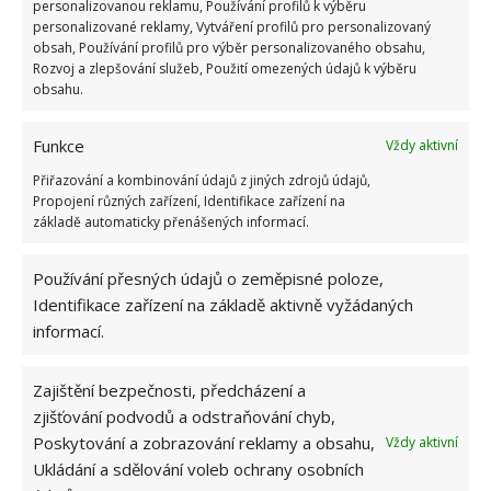
personalizovanou reklamu, Používání profilů k výběru
platí, že efektivní topné zařízení a celá instalace
personalizované reklamy, Vytváření profilů pro personalizovaný
bude fungovat ekonomičtěji, a tím nám vzniknou
obsah, Používání profilů pro výběr personalizovaného obsahu,
Rozvoj a zlepšování služeb, Použití omezených údajů k výběru
nižší náklady.
obsahu.
Zdroj:
Porady Interia
Funkce
Vždy aktivní
Přiřazování a kombinování údajů z jiných zdrojů údajů,
Propojení různých zařízení, Identifikace zařízení na
základě automaticky přenášených informací.
Používání přesných údajů o zeměpisné poloze,
Identifikace zařízení na základě aktivně vyžádaných
informací.
Zajištění bezpečnosti, předcházení a
zjišťování podvodů a odstraňování chyb,
Poskytování a zobrazování reklamy a obsahu,
Vždy aktivní
Ukládání a sdělování voleb ochrany osobních