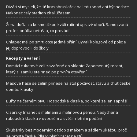
Diváci si mysleli, že 16 krasobruslařek na ledu snad ani být nechce.
Nakonec celý stadion zíral úžasem
Žena došla za kosmetičkou kvůli rutinní úpravě obočí. Samozvaná
profesionálka netušila, co provádí
Chlapec měl po smrti otce jediné přání. Bývalí kolegové od policie
jej doprovodili do školy
Recepty a vaření
Domácí cuketové zelí zavařené do sklenic: Zapomenutý recept,
který si zamilujete hned po prvním otevření
Masové hašé se zelím přinese na stůl poctivost, šťávu a chuť české
domácí klasiky
Buřty na černém pivu: Hospodská klasika, po které se jen zapráší
Císařský trhanec s malinami a malinovou pěnou: Nadýchaná
rakouská klasika v ovocném a svěžím letním podání
Škubánky bez moderních ozdob s mákem a sádlem ukážou, proč
se prostá česká jídla vyplatí vracet na stůl