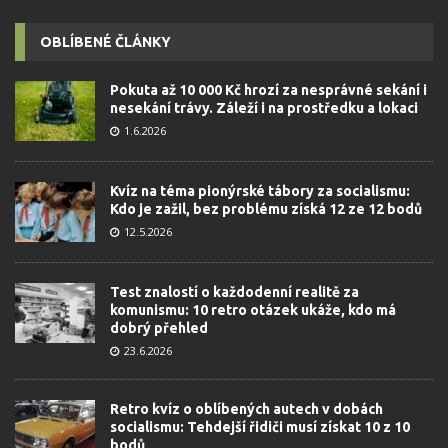
OBLÍBENÉ ČLÁNKY
Pokuta až 10 000 Kč hrozí za nesprávné sekání i
nesekání trávy. Záleží i na prostředku a lokaci
1.6.2026
Kvíz na téma pionýrské tábory za socialismu:
Kdo je zažil, bez problému získá 12 ze 12 bodů
12.5.2026
Test znalostí o každodenní realitě za
komunismu: 10 retro otázek ukáže, kdo má
dobrý přehled
23.6.2026
Retro kvíz o oblíbených autech v dobách
socialismu: Tehdejší řidiči musí získat 10 z 10
bodů