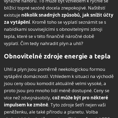
výrazně nahoru.
To může být vzhledem k rychle se
blížící topné sezóně docela znepokojivé.
Naštěstí
existuje
několik snadných způsobů, jak snížit účty
za vytápění
.
Kromě toho se vyplatí seznámit se s
nabídkami souvisejícími s obnovitelnými zdroji
tepla, které se v této finančně náročné době
vyplatí.
Čím tedy nahradit plyn a uhlí?
Obnovitelné zdroje energie a tepla
Uhlí a plyn jsou poměrně neekologickou formou
vytápění domácností. Vzhledem k situaci na východě
jsou ceny obou komodit aktuálně velmi vysoké, a
proto jsou pro mnoho lidí méně dostupné. Ceny se
více než zdvojnásobily,
což může být pro některé
impulsem ke změně
. Tyto zdroje šetří nejen vaši
peněženku, ale také přírodu a planetu. Volba