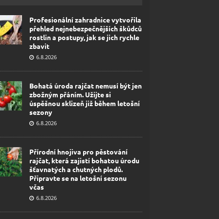
Profesionální zahradnice vytvořila
přehled nejnebezpečnějších škůdců
rostlin a postupy, jak se jich rychle
zbavit
6.8.2026
Bohatá úroda rajčat nemusí být jen
zbožným přáním. Užijte si
úspěšnou sklizeň již během letošní
sezony
6.8.2026
Přírodní hnojiva pro pěstování
rajčat, která zajistí bohatou úrodu
šťavnatých a chutných plodů.
Připravte se na letošní sezonu
včas
6.8.2026