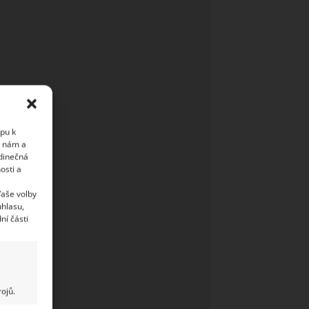
upu k
i nám a
edinečná
osti a
Vaše volby
uhlasu,
ní části
ojů.