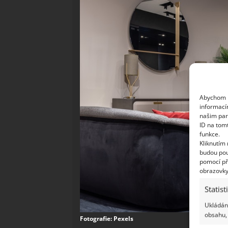
Abychom p
informací
našim par
ID na tom
funkce.
Kliknutím
budou pou
pomocí př
obrazovky
Statist
Ukládání
obsahu, 
Fotografie: Pexels