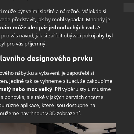
 může být velmi složité a náročné. Málokdo si
vede představit, jak by mohl vypadat. Mnohdy je
nám může ale i pár jednoduchých rad.
A
ro vás návod, jak si zařídit obývací pokoj aby byl
yl pro vás příjemný.
hlavního designového prvku
vého nábytku a vybavení, je zapotřebí si
žen. Jedině tak se vyhneme situaci, že zakoupíme
malý nebo moc velký
. Při výběru stylu musíme
 a pohovka, ale také v jakých barvách chceme
u různé aplikace, které jsou dostupné na
j můžeme navrhnout v 3D zobrazení.