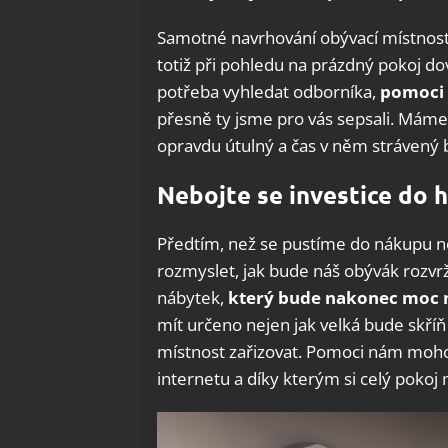
Samotné navrhování obývací místnosti
totiž při pohledu na prázdný pokoj do
potřeba vyhledat odborníka,
pomoci 
přesně ty jsme pro vás sepsali. Máme p
opravdu útulný a čas v něm strávený b
Nebojte se investice do 
Předtím, než se pustíme do nákupu no
rozmyslet, jak bude náš obývák rozvr
nábytek,
který bude nakonec moc 
mít určeno nejen jak velká bude skříň
místnost zařizovat. Pomoci nám moho
internetu a díky kterým si celý poko