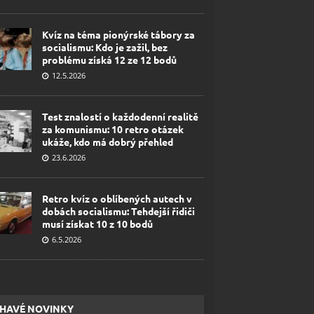
Kvíz na téma pionýrské tábory za
socialismu: Kdo je zažil, bez
problému získá 12 ze 12 bodů
12.5.2026
Test znalostí o každodenní realitě
za komunismu: 10 retro otázek
ukáže, kdo má dobrý přehled
23.6.2026
Retro kvíz o oblíbených autech v
dobách socialismu: Tehdejší řidiči
musí získat 10 z 10 bodů
6.5.2026
HAVÉ NOVINKY