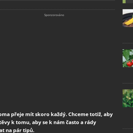
doma přeje mít skoro každý. Chceme totiž, aby
štěvy k tomu, aby se k nám často a rády
t na pár tipů.