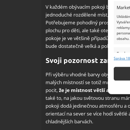
V každém obývacím pokoji by se mělo 
Market
jednoduché rozdělené míst, podle to
Ukládání
Potřebujeme pohodlný prostor na sledo
Vytvářen
reklamy,
plochu pro děti, ale také otevřený p
persona
pokoje je ve většině případů pohovka.
obsahu.
bude dostatečně velká a pohodlná. Bud
Funkc
Svoji pozornost zaměřte 
Správa 18
Přiřazov
Identifi
Při výběru vhodné barvy obývacího po
malých místností se totiž mnohem více
Použív
pocit,
že je místnost větší a světlejš
základ
také to, na jakou světovou stranu má
pokoji dodá jedinečnou atmosféru a ov
Zajišt
odstra
orientací na sever se více hodí světl
Ukládá
chladnějších barvách.