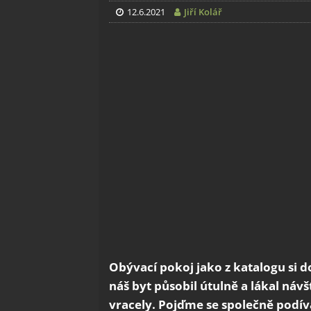
12.6.2021
Jiří Kolář
Obývací pokoj jako z katalogu si 
náš byt působil útulně a lákal náv
vracely. Pojďme se společně podíva