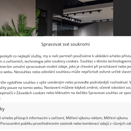
Spravovat své soukromí
oskytli co nejlepší služby, my a naši partneři používáme k ukládání a/nebo příst
m o zařízeních, technologie jako soubory cookies. Souhlas s těmito technologiem
tnerům umožní zpracovávat osobní údaje, jako je chování při procházení nebo j
to webu. Nesouhlas nebo odvolání souhlasu může nepříznivě ovlivnit určité vlastn
 níže vyjádřete souhlas s výše uvedeným nebo proveďte podrobnější rozhodnutí. 
žity pouze na tomto webu. Nastavení můžete kdykoli změnit, včetně odvolání so
epínačů v Zásadách cookies nebo kliknutím na tlačítko Spravovat souhlas ve spod
.
iky
 a/nebo přístup k informacím v zařízení, Měření výkonu reklam, Měření výkonu
Porozumění publiku prostřednictvím statistik nebo kombinací údajů z různých zdr