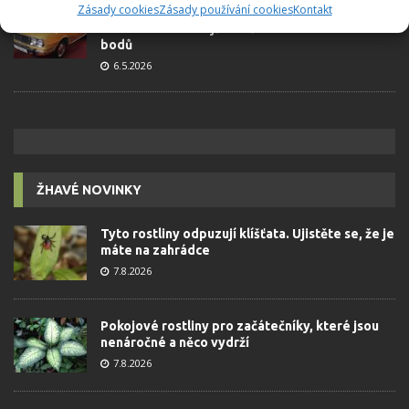
Zásady cookies
Zásady používání cookies
Kontakt
Retro kvíz o oblíbených autech v dobách
socialismu: Tehdejší řidiči musí získat 10 z 10
bodů
6.5.2026
ŽHAVÉ NOVINKY
Tyto rostliny odpuzují klíšťata. Ujistěte se, že je
máte na zahrádce
7.8.2026
Pokojové rostliny pro začátečníky, které jsou
nenáročné a něco vydrží
7.8.2026