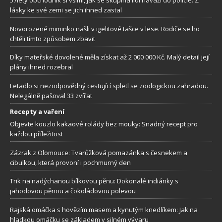
57letý obchodník si všiml, jak se skupina lidí naváží do policie. Z
lásky ke své zemi se jich ihned zastal
Novorozené miminko našli v igelitové tašce v lese. Rodiče se ho
chtěli tímto způsobem zbavit
Díky mateřské dovolené měla získat až 2 000 000 Kč. Malý detail její
plány ihned rozebral
Letadlo si nezodpovědný cestující spletl se zoologickou zahradou.
Nelegálně pašoval 33 zvířat
Recepty a vaření
Objevte kouzlo kakaové rolády bez mouky: Snadný recept pro
každou příležitost
Zázrak z Olomouce: Tvarůžková pomazánka s česnekem a
cibulkou, která provoní i pochmurný den
Trik na nadýchanou bílkovou pěnu: Dokonalé indiánky s
jahodovou pěnou a čokoládovou polevou
Rajská omáčka s hovězím masem a kynutým knedlíkem: Jak na
hladkou omáčku se základem v silném vývaru