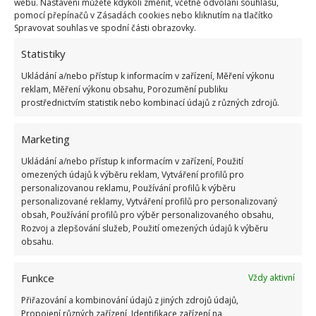
tato investice jistě vyplatí.
webu. Nastavení můžete kdykoli změnit, včetně odvolání souhlasu,
pomocí přepínačů v Zásadách cookies nebo kliknutím na tlačítko
Spravovat souhlas ve spodní části obrazovky.
Statistiky
Ukládání a/nebo přístup k informacím v zařízení, Měření výkonu
reklam, Měření výkonu obsahu, Porozumění publiku
prostřednictvím statistik nebo kombinací údajů z různých zdrojů.
Jiří Kolář
Absolvent České zemědělské
Marketing
univerzity, který je již od malička
velkým kutilem. V podstatě vše, co je
Ukládání a/nebo přístup k informacím v zařízení, Použití
omezených údajů k výběru reklam, Vytváření profilů pro
možné najít v j...
[Více o autorovi]
personalizovanou reklamu, Používání profilů k výběru
personalizované reklamy, Vytváření profilů pro personalizovaný
obsah, Používání profilů pro výběr personalizovaného obsahu,
Rozvoj a zlepšování služeb, Použití omezených údajů k výběru
obsahu.
Funkce
Vždy aktivní
Přiřazování a kombinování údajů z jiných zdrojů údajů,
Propojení různých zařízení, Identifikace zařízení na