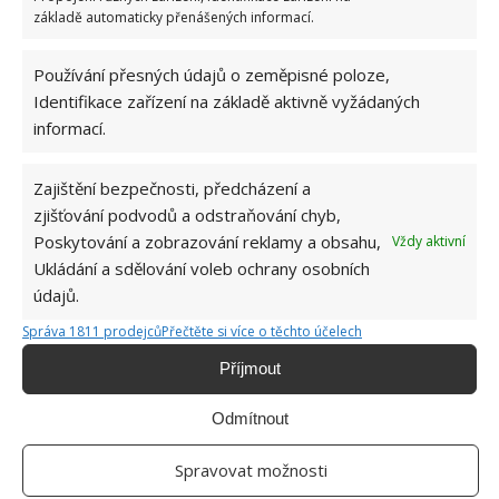
základě automaticky přenášených informací.
Používání přesných údajů o zeměpisné poloze,
Identifikace zařízení na základě aktivně vyžádaných
OBLÍBENÉ ČLÁNKY
informací.
Pokuta až 10 000 Kč hrozí za nesprávné sekání i
nesekání trávy. Záleží i na prostředku a lokaci
Zajištění bezpečnosti, předcházení a
1.6.2026
zjišťování podvodů a odstraňování chyb,
Poskytování a zobrazování reklamy a obsahu,
Vždy aktivní
Ukládání a sdělování voleb ochrany osobních
Kvíz na téma pionýrské tábory za socialismu:
Kdo je zažil, bez problému získá 12 ze 12 bodů
údajů.
12.5.2026
Správa 1811 prodejců
Přečtěte si více o těchto účelech
Příjmout
Test znalostí o každodenní realitě za
komunismu: 10 retro otázek ukáže, kdo má
Odmítnout
dobrý přehled
23.6.2026
Spravovat možnosti