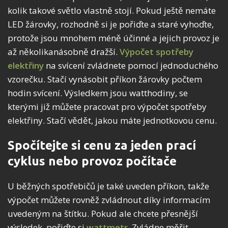
kolik takové světlo vlastně stojí. Pokud ještě nemáte
LED žárovky, rozhodně si je pořiďte a staré vyhoďte,
protože jsou mnohem méně účinné a jejich provoz je
až několikanásobně dražší.
Výpočet spotřeby
elektřiny
na svícení zvládnete pomocí jednoduchého
vzorečku. Stačí vynásobit příkon žárovky počtem
hodin svícení. Výsledkem jsou watthodiny, se
kterými již můžete pracovat pro výpočet spotřeby
elektřiny. Stačí vědět, jakou máte jednotkovou cenu.
Spočítejte si cenu za jeden prací
cyklus nebo provoz počítače
U běžných spotřebičů je také uveden příkon, takže
výpočet můžete rovněž zvládnout díky informacím
uvedeným na štítku. Pokud ale chcete přesnější
výsledek, pořiďte si
wattmetr
. Zvládne měřit