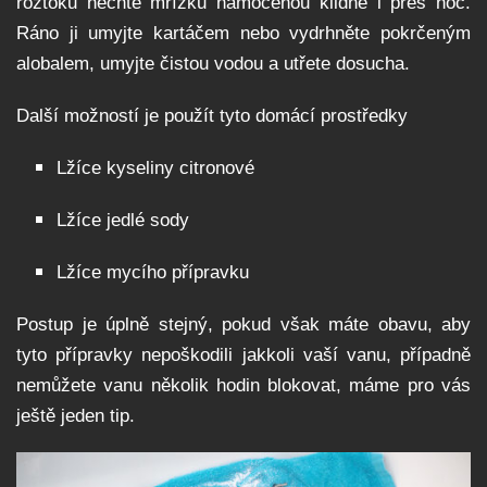
roztoku nechte mřížku namočenou klidně i přes noc.
Ráno ji umyjte kartáčem nebo vydrhněte pokrčeným
alobalem, umyjte čistou vodou a utřete dosucha.
Další možností je použít tyto domácí prostředky
Lžíce kyseliny citronové
Lžíce jedlé sody
Lžíce mycího přípravku
Postup je úplně stejný, pokud však máte obavu, aby
tyto přípravky nepoškodili jakkoli vaší vanu, případně
nemůžete vanu několik hodin blokovat, máme pro vás
ještě jeden tip.