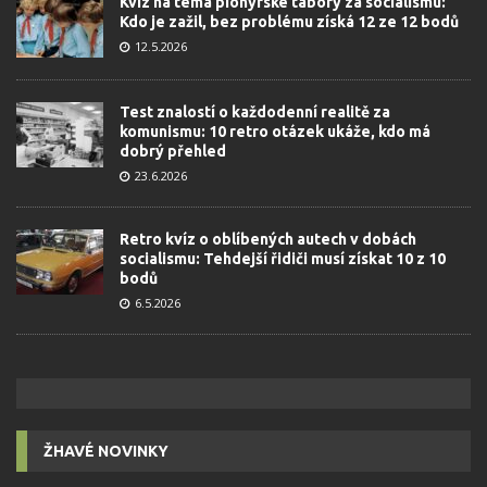
Kvíz na téma pionýrské tábory za socialismu:
Kdo je zažil, bez problému získá 12 ze 12 bodů
12.5.2026
Test znalostí o každodenní realitě za
komunismu: 10 retro otázek ukáže, kdo má
dobrý přehled
23.6.2026
Retro kvíz o oblíbených autech v dobách
socialismu: Tehdejší řidiči musí získat 10 z 10
bodů
6.5.2026
ŽHAVÉ NOVINKY