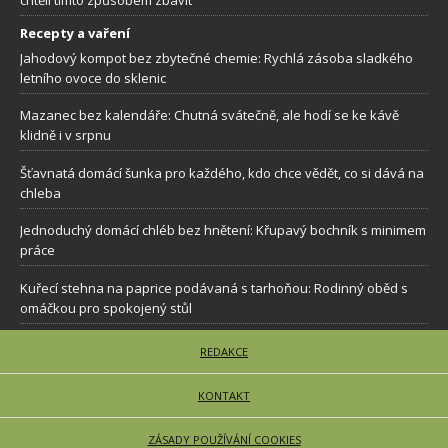
chtěli tímto způsobem zbavit
Recepty a vaření
Jahodový kompot bez zbytečné chemie: Rychlá zásoba sladkého
letního ovoce do sklenic
Mazanec bez kalendáře: Chutná svátečně, ale hodí se ke kávě
klidně i v srpnu
Šťavnatá domácí šunka pro každého, kdo chce vědět, co si dává na
chleba
Jednoduchý domácí chléb bez hnětení: Křupavý bochník s minimem
práce
Kuřecí stehna na paprice podávaná s tarhoňou: Rodinný oběd s
omáčkou pro spokojený stůl
REDAKCE
KONTAKT
ZÁSADY POUŽÍVÁNÍ COOKIES