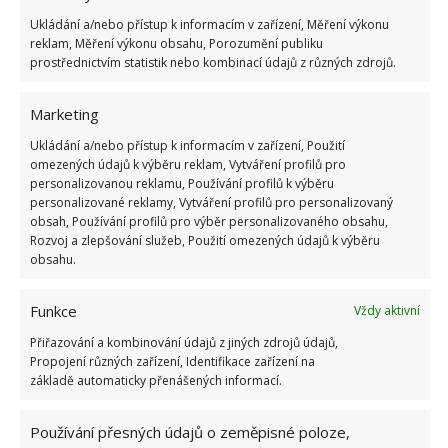
několik hodin působit. Pytel můžete umístit na verandu,
Ukládání a/nebo přístup k informacím v zařízení, Měření výkonu
reklam, Měření výkonu obsahu, Porozumění publiku
zahradu, balkon nebo nechat stát ve vaně, odkud lze
prostřednictvím statistik nebo kombinací údajů z různých zdrojů.
však kdykoliv vytáhnout, aby nepřekážel. Po několika
hodinách namáčení mřížku vydrhněte, umyjte a osušte.
Marketing
Ukládání a/nebo přístup k informacím v zařízení, Použití
Fotografie: Homequicks,Theorganisedhousewife
omezených údajů k výběru reklam, Vytváření profilů pro
personalizovanou reklamu, Používání profilů k výběru
personalizované reklamy, Vytváření profilů pro personalizovaný
obsah, Používání profilů pro výběr personalizovaného obsahu,
Rozvoj a zlepšování služeb, Použití omezených údajů k výběru
obsahu.
Funkce
Vždy aktivní
Přiřazování a kombinování údajů z jiných zdrojů údajů,
Propojení různých zařízení, Identifikace zařízení na
základě automaticky přenášených informací.
Používání přesných údajů o zeměpisné poloze,