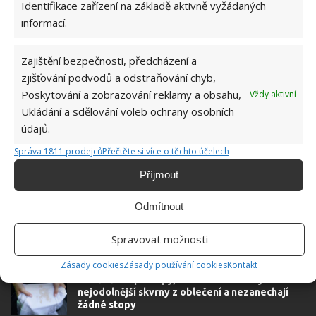
Identifikace zařízení na základě aktivně vyžádaných
informací.
Zajištění bezpečnosti, předcházení a
zjišťování podvodů a odstraňování chyb,
Poskytování a zobrazování reklamy a obsahu,
Vždy aktivní
ČIŠTĚNÍ
DOMÁCÍ PRÁCE
MŘÍŽKA
TROUBA
Ukládání a sdělování voleb ochrany osobních
údajů.
Správa 1811 prodejců
Přečtěte si více o těchto účelech
Příjmout
SOUVISEJÍCÍ ČLÁNKY
Odmítnout
Na mastnou vodu v bazénu platí tato geniálně
jednoduchá finta, díky které ušetříte za drahou
údržbu
Spravovat možnosti
Zásady cookies
Zásady používání cookies
Kontakt
Osvědčené postupy, které odstraní i ty
nejodolnější skvrny z oblečení a nezanechají
žádné stopy