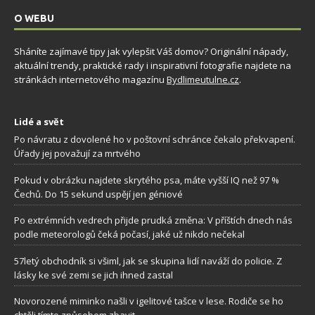
O WEBU
Sháníte zajímavé tipy jak vylepšit Váš domov? Originální nápady,
aktuální trendy, praktické rady i inspirativní fotografie najdete na
stránkách internetového magazínu
Bydlimeutulne.cz
.
Lidé a svět
Po návratu z dovolené ho v poštovní schránce čekalo překvapení.
Úřady jej považují za mrtvého
Pokud v obrázku najdete skrytého psa, máte vyšší IQ než 97 %
Čechů. Do 15 sekund uspějí jen géniové
Po extrémních vedrech přijde prudká změna: V příštích dnech nás
podle meteorologů čeká počasí, jaké už nikdo nečekal
57letý obchodník si všiml, jak se skupina lidí naváží do policie. Z
lásky ke své zemi se jich ihned zastal
Novorozené miminko našli v igelitové tašce v lese. Rodiče se ho