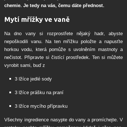
chemie. Je tedy na vás, čemu dáte přednost.
Mytí mřížky ve vaně
Na dno vany si rozprostřete nějaký hadr, abyste
nepoškodili vanu. Na ten mřížku položte a napusťte
horkou vodu, která pomůže s uvolněním mastnoty a
nečistot. Připravte si čistící prostředek. Ten si můžete
vyrobit sami, buď z
3 lžíce jedlé sody
3 lžíce prášku na praní
3 lžíce mycího přípravku
Všechny ingredience nasypte do vany a promíchejte. V