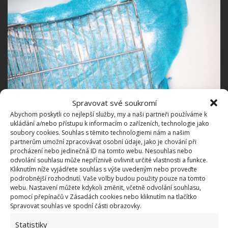
Spravovat své soukromí
Abychom poskytli co nejlepší služby, my a naši partneři používáme k
ukládání a/nebo přístupu k informacím o zařízeních, technologie jako
soubory cookies. Souhlas s těmito technologiemi nám a našim
Místo vany igelitový pytel
partnerům umožní zpracovávat osobní údaje, jako je chování při
procházení nebo jedinečná ID na tomto webu. Nesouhlas nebo
odvolání souhlasu může nepříznivě ovlivnit určité vlastnosti a funkce.
Místo vany vezměte jeden igelitový pytel – třeba pytel
Kliknutím níže vyjádřete souhlas s výše uvedeným nebo proveďte
podrobnější rozhodnutí. Vaše volby budou použity pouze na tomto
na odpadky. Musí se jednat o silnější igelit a nesmí v
webu. Nastavení můžete kdykoli změnit, včetně odvolání souhlasu,
pomocí přepínačů v Zásadách cookies nebo kliknutím na tlačítko
něm být nikde dírka. Mřížku umístěte do pytle, nasypte
Spravovat souhlas ve spodní části obrazovky.
čistící ingredience a nalijte do pytle vodu. Promíchejte,
Statistiky
aby se přípravky spojily a rozpustily a nechte opět