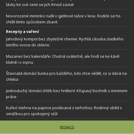
lásky ke své zemi se jich ihned zastal
Novorozené miminko našli v igelitové tašce v lese. Rodiče se ho
chtěli tímto způsobem zbavit
Recepty a vaření
Jahodový kompot bez zbytečné chemie: Rychlá zásoba sladkého
letního ovoce do sklenic
Mazanec bez kalendáře: Chutná svátečně, ale hodí se ke kávě
klidně i v srpnu
Šťavnatá domácí šunka pro každého, kdo chce vědět, co si dává na
chleba
Jednoduchý domácí chléb bez hnětení: Křupavý bochník s minimem
práce
Kuřecí stehna na paprice podávaná s tarhoňou: Rodinný oběd s
omáčkou pro spokojený stůl
REDAKCE