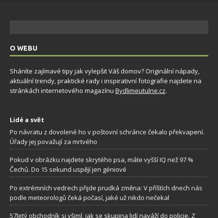
O WEBU
Sháníte zajímavé tipy jak vylepšit Váš domov? Originální nápady,
aktuální trendy, praktické rady i inspirativní fotografie najdete na
stránkách internetového magazínu
Bydlimeutulne.cz
.
Lidé a svět
Po návratu z dovolené ho v poštovní schránce čekalo překvapení.
Úřady jej považují za mrtvého
Pokud v obrázku najdete skrytého psa, máte vyšší IQ než 97 %
Čechů. Do 15 sekund uspějí jen géniové
Po extrémních vedrech přijde prudká změna: V příštích dnech nás
podle meteorologů čeká počasí, jaké už nikdo nečekal
57letý obchodník si všiml, jak se skupina lidí naváží do policie. Z