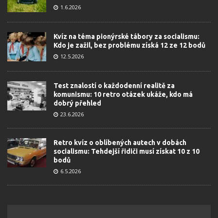
1.6.2026
Kvíz na téma pionýrské tábory za socialismu:
Kdo je zažil, bez problému získá 12 ze 12 bodů
12.5.2026
Test znalostí o každodenní realitě za
komunismu: 10 retro otázek ukáže, kdo má
dobrý přehled
23.6.2026
Retro kvíz o oblíbených autech v dobách
socialismu: Tehdejší řidiči musí získat 10 z 10
bodů
6.5.2026