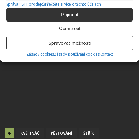
Správa 1811 prodejců
Přečtěte si více o těchto účelech
Příjmout
Odmítnout
Spravovat možnosti
Zásady cookies
Zásady používání cookies
Kontakt
KVĚTINÁČ
PĚSTOVÁNÍ
ŠEŘÍK