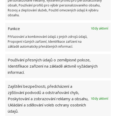
Nádobu naplňte do poloviny úrodnou půdní směsí
personalizované reklamy, Vytváření profilů pro personalizovaný
obsah, Používání profilů pro výběr personalizovaného obsahu,
hojně obohacenou vyzrálým kompostem nebo
Rozvoj a zlepšování služeb, Použití omezených údajů k výběru
dobře shnilým
hnojem a také materiálem
obsahu.
udržujícím vlhkost
, jak je popsáno níže v části o
potřebách půdy. Vyvarujte se rašelinového mechu,
Funkce
Vždy aktivní
který je pro druhy rodu Syringa příliš kyselý.
Přiřazování a kombinování údajů z jiných zdrojů údajů,
Propojení různých zařízení, Identifikace zařízení na
Přimíchejte trochu kostní moučky a pak kořeny
základě automaticky přenášených informací.
zasaďte na místo. Zasypejte je zeminou tak, aby
Používání přesných údajů o zeměpisné poloze,
horní část kořenového balu byla v rovině s povrchem
Identifikace zařízení na základě aktivně vyžádaných
půdy. Ujistěte se, že jste
na okraji nechali trochu
informací.
místa, abyste zabránili stékání vody
z horní části
při zalévání. Zalévejte jemně a hluboko na úroveň
Zajištění bezpečnosti, předcházení a
půdy. Půdu udržujte lehce vlhkou, ale ne mokrou,
zjišťování podvodů a odstraňování chyb,
zalévejte pouze tehdy, když je horní vrstva půdy
Poskytování a zobrazování reklamy a obsahu,
Vždy aktivní
jeden až dva centimetry suchá.
Ukládání a sdělování voleb ochrany osobních
údajů.
Zdroj:
Gardenerspath