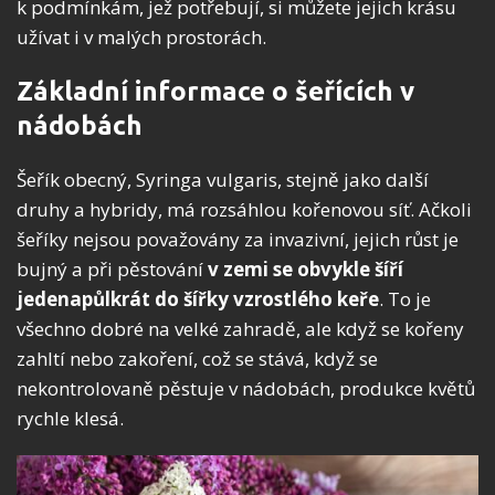
k podmínkám, jež potřebují, si můžete jejich krásu
užívat i v malých prostorách.
Základní informace o šeřících v
nádobách
Šeřík obecný, Syringa vulgaris, stejně jako další
druhy a hybridy, má rozsáhlou kořenovou síť. Ačkoli
šeříky nejsou považovány za invazivní, jejich růst je
bujný a při pěstování
v zemi se obvykle šíří
jedenapůlkrát do šířky vzrostlého keře
. To je
všechno dobré na velké zahradě, ale když se kořeny
zahltí nebo zakoření, což se stává, když se
nekontrolovaně pěstuje v nádobách, produkce květů
rychle klesá.