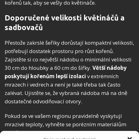
kořenů tak, aby se vešly do květináče.
Doporučené velikosti květináčů a
sadbovačů
Přestože zakrslé šeříky dorůstají kompaktní velikosti,
potřebují dostatek prostoru pro růst kořenů.
Zajistěte si co největší nádobu o minimální velikosti
30 cm do hloubky a 60 cm do šířky.
Větší nádoby
poskytují kořenům lepší izolaci
v extrémních
mrazech i vedrech a není je také třeba tak často
zalévat. Ujistěte se, že vybraná nádoba má na dně
dostatečné odvodňovací otvory.
Pokud se ve vašem regionu pravidelně vyskytují
mrazivé teploty, vyhněte se porézním materiálům
zadržujícím vlhkost, jako je keramika nebo terakota,