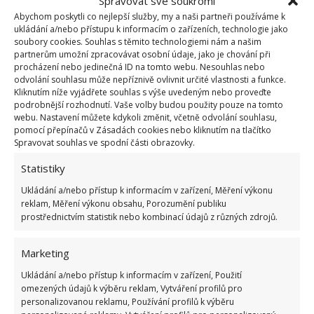
Spravovat své soukromí
které se mohou
při zmrznutí rozpínat a praskat.
Abychom poskytli co nejlepší služby, my a naši partneři používáme k
Vhodnou volbou je beton
, pryskyřice a dřevo, ale
ukládání a/nebo přístupu k informacím o zařízeních, technologie jako
vyhněte se plastu, jenž má jen malé izolační
soubory cookies. Souhlas s těmito technologiemi nám a našim
partnerům umožní zpracovávat osobní údaje, jako je chování při
vlastnosti. Také světlé barvy jsou lepší než černá,
procházení nebo jedinečná ID na tomto webu. Nesouhlas nebo
která může přitahovat nežádoucí teplo do kořenové
odvolání souhlasu může nepříznivě ovlivnit určité vlastnosti a funkce.
Kliknutím níže vyjádřete souhlas s výše uvedeným nebo proveďte
zóny.
podrobnější rozhodnutí. Vaše volby budou použity pouze na tomto
webu. Nastavení můžete kdykoli změnit, včetně odvolání souhlasu,
Jak pěstovat šeříky
pomocí přepínačů v Zásadách cookies nebo kliknutím na tlačítko
Spravovat souhlas ve spodní části obrazovky.
Šeříky vyžadují místo na plném slunci, kde jim bude
Statistiky
denně dopřáno alespoň šest hodin slunečního svitu.
Ukládání a/nebo přístup k informacím v zařízení, Měření výkonu
Potřebují také úrodnou, dobře propustnou, na
reklam, Měření výkonu obsahu, Porozumění publiku
prostřednictvím statistik nebo kombinací údajů z různých zdrojů.
humus bohatou
půdu s neutrálním až zásaditým
pH 7,0 až 7,5
. Nádoby raději vyložte dvou až
Marketing
třícentimetrovou vrstvou drenážního materiálu,
Ukládání a/nebo přístup k informacím v zařízení, Použití
například rozbitou keramikou nebo oblázky.
omezených údajů k výběru reklam, Vytváření profilů pro
personalizovanou reklamu, Používání profilů k výběru