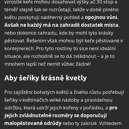
vzrostlé keře mohou dosahovat výšky až 30 stop a
téměř stejně tak se rozrůstají, takže v době plného
květu poskytují nádherný pohled a
opojnou vůni.
Avšak ne každý má na zahradě dostatek místa
,
nebo dokonce zahradu, kde by mohl tyto krásky
pěstovat. Řešením však mohou být keře pěstované v
kontejnerech. Pro tyto rostliny to sice není ideální
situace, ale rozhodně se to dá zvládnout – a je to
mnohem lepší než nemít vůbec žádné!
Aby šeříky krásně kvetly
Pro zajištění bohatých květů a živého růstu potřebují
šeříky v květináčích velké nádoby a pravidelnou
údržbu, která udrží jejich kořeny v pořádku, a
pro
jejich zvládnutelné rozměry se doporučují
malopěstované odrůdy
nebo ty zakrslé. Vzhledem