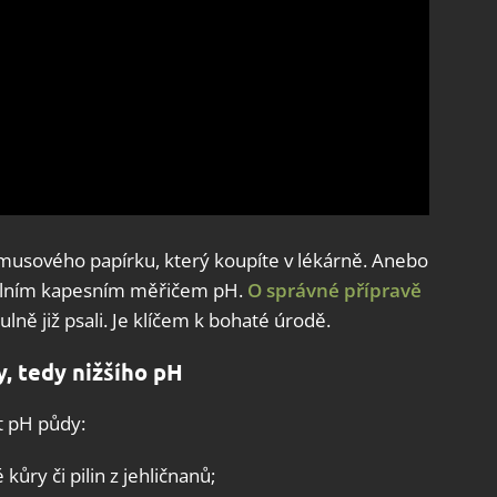
musového papírku, který koupíte v lékárně. Anebo
tálním kapesním měřičem pH.
O správné přípravě
ně již psali. Je klíčem k bohaté úrodě.
y, tedy nižšího pH
t pH půdy:
ůry či pilin z jehličnanů;