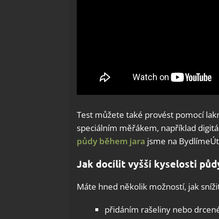
Test můžete také provést pomocí lak
speciálním měřákem, například digi
půdy během jara
jsme na BydlímeÚtul
Jak docílit vyšší kyselosti půd
Máte hned několik možností, jak sníži
přidáním rašeliny nebo drcené k