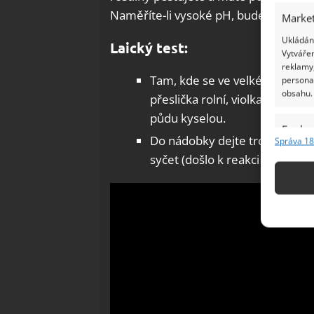
Naměříte-li vysoké pH, bude zapotřebí
Market
Ukládání
Laický test:
Vytvářen
reklamy,
Tam, kde se ve velkém množství
persona
obsahu.
přeslička rolní, violka trojbare
půdu kyselou.
Funkc
Do nádobky dejte trochu zahrad
Správa 18
Přiřazov
syčet (došlo k reakci mezi kys
Identifi
Použív
základ
Zajišt
odstra
Ukládá