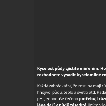
Kyselost půdy zjistíte měřením. Ho
rozhodnete vysadit kyselomilné ro
Každý zahrádkář ví, že rostliny mají r
hnojivo, půdu, teplo a světlo atd. Řad
pH. Jednoduše řečeno
potřebují rů
lépe daří v půdě zásadité
, jiným v k