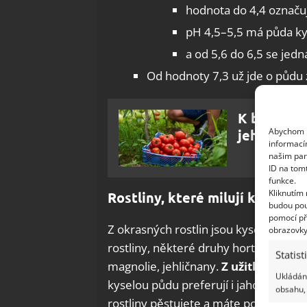
hodnota do 4,4 označu
pH 4,5–5,5 má půda ky
a od 5,6 do 6,5 se jed
Od hodnoty 7,3 už jde o půdu 
K bohaté ú
Abychom p
jehož hlav
informací
našim par
ID na tom
funkce.
Kliknutím
Rostliny, které milují kyselou
budou pou
pomocí př
Z okrasných rostlin jsou kyselomilné a
obrazovky
rostliny, některé druhy hortenzií, lup
Statist
magnolie, jehličnany.
Z užitkových j
Ukládání
kyselou půdu preferují i jahody, malin
obsahu, 
rostliny pěstujete a máte pocit, že se 