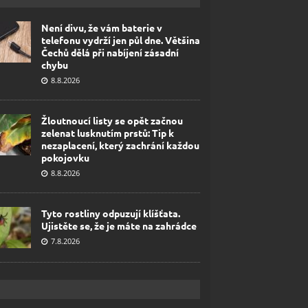
Není divu, že vám baterie v
telefonu vydrží jen půl dne. Většina
Čechů dělá při nabíjení zásadní
chybu
8.8.2026
Žloutnoucí listy se opět začnou
zelenat lusknutím prstů: Tip k
nezaplacení, který zachrání každou
pokojovku
8.8.2026
Tyto rostliny odpuzují klíšťata.
Ujistěte se, že je máte na zahrádce
7.8.2026