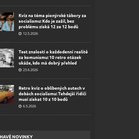
Kvíz na téma pionýrské tábory za
socialismu: Kdo je zažil, bez
problému získá 12 ze 12 bodů
12.5.2026
Test znalostí o každodenní realitě
za komunismu: 10 retro otázek
ukáže, kdo má dobrý přehled
23.6.2026
Retro kvíz o oblíbených autech v
dobách socialismu: Tehdejší řidiči
musí získat 10 z 10 bodů
6.5.2026
HAVÉ NOVINKY