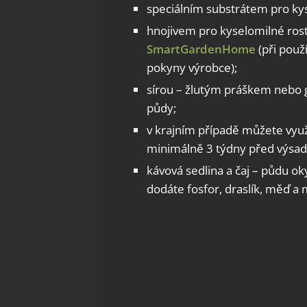
speciálním substrátem pro kys
hnojivem pro kyselomilné rostl
SmartGardenHome
(při použ
pokyny výrobce);
sírou – žlutým práškem nebo g
půdy;
v krajním případě můžete využít
minimálně 3 týdny před výsadbo
kávová sedlina a čaj – půdu o
dodáte fosfor, draslík, měď a