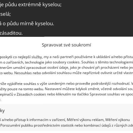
je půdu extrémně kyselou;
selá;
ná o půdu mírně kyselou.
zásaditou.
Spravovat své soukromí
rodě rajčat pomůže efektivní hnojivo,
oskytli co nejlepší služby, my a naši partneři používáme k ukládání a/nebo příst
ní složkou je droždí
m o zařízeních, technologie jako soubory cookies. Souhlas s těmito technologiem
tnerům umožní zpracovávat osobní údaje, jako je chování při procházení nebo j
to webu. Nesouhlas nebo odvolání souhlasu může nepříznivě ovlivnit určité vlastn
 níže vyjádřete souhlas s výše uvedeným nebo proveďte podrobnější rozhodnutí. 
 půdu
žity pouze na tomto webu. Nastavení můžete kdykoli změnit, včetně odvolání so
epínačů v Zásadách cookies nebo kliknutím na tlačítko Spravovat souhlas ve spod
zalky a rododendrony, vřesovištní a rašeliništní
.
inus, řebčík kostkovaný, pieris japonský, kapradiny,
iky
sou to zejména borůvky a brusinky
. Mírně
 a/nebo přístup k informacím v zařízení, Měření výkonu reklam, Měření výkonu
ík, rybíz a angrešt, rajčata a brambory. Pokud tyto
Porozumění publiku prostřednictvím statistik nebo kombinací údajů z různých zdr
jim příliš nedaří, udělejte test na půdní pH.