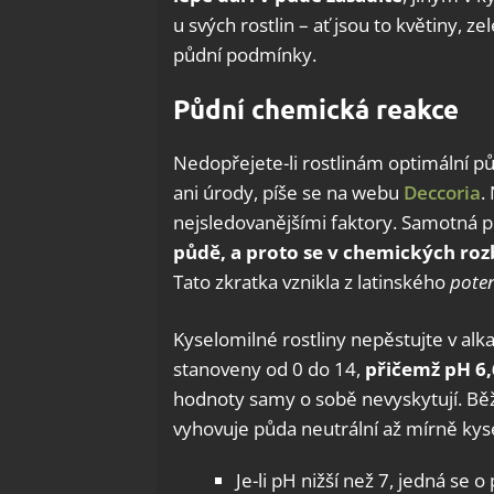
u svých rostlin – ať jsou to květiny, z
půdní podmínky.
Půdní chemická reakce
Nedopřejete-li rostlinám optimální p
ani úrody, píše se na webu
Deccoria
.
nejsledovanějšími faktory. Samotná p
půdě, a proto se v chemických ro
Tato zkratka vznikla z latinského
poten
Kyselomilné rostliny nepěstujte v alk
stanoveny od 0 do 14,
přičemž pH 6,6
hodnoty samy o sobě nevyskytují. Běž
vyhovuje půda neutrální až mírně kys
Je-li pH nižší než 7, jedná se 