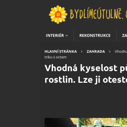
INTERIÉR
REKONSTRUKCE
Z
HLAVNÍ STRÁNKA
ZAHRADA
Vhodná 
triku s octem
Vhodná kyselost pů
rostlin. Lze ji otes