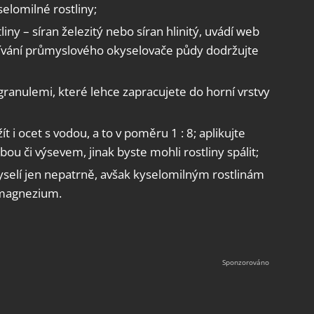
elomilné rostliny;
iny – síran železitý nebo síran hlinitý, uvádí web
ívání průmyslového okyselovače půdy dodržujte
ranulemi, které lehce zapracujete do horní vrstvy
 i ocet s vodou, a to v poměru 1 : 8; aplikujte
u či výsevem, jinak byste mohli rostliny spálit;
kyselí jen nepatrně, avšak kyselomilným rostlinám
 magnezium.