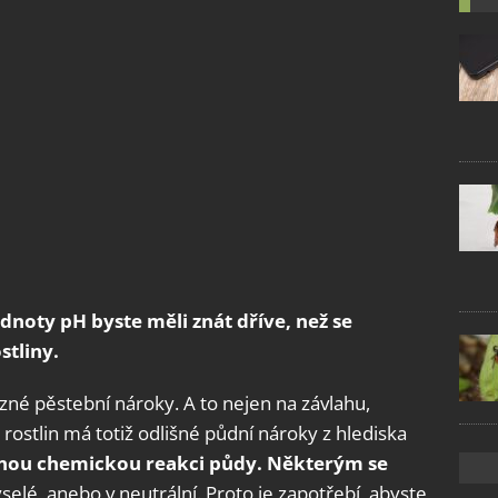
dnoty pH byste měli znát dříve, než se
stliny.
ůzné pěstební nároky. A to nejen na závlahu,
a rostlin má totiž odlišné půdní nároky z hlediska
znou chemickou reakci půdy.
Některým se
yselé, anebo v neutrální. Proto je zapotřebí, abyste