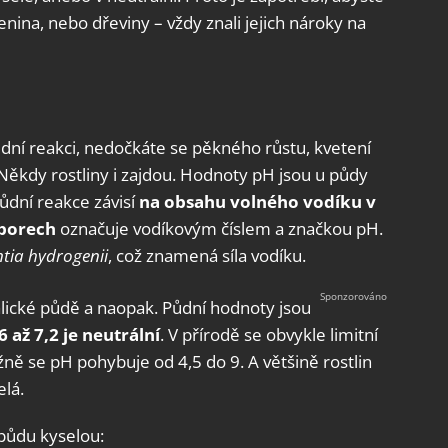
elenina, nebo dřeviny – vždy znali jejich nároky na
ůdní reakci, nedočkáte se pěkného růstu, kvetení
 Někdy rostliny i zajdou. Hodnoty pH jsou u půdy
ůdní reakce závisí
na obsahu volného vodíku v
zborech
označuje vodíkovým číslem a značkou pH.
tia hydrogenii
, což znamená síla vodíku.
alické půdě a naopak. Půdní hodnoty jsou
 až 7,2 je neutrální
. V přírodě se obvykle limitní
ně se pH pohybuje od 4,5 do 9. A většině rostlin
elá.
o půdu kyselou: