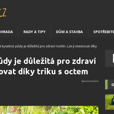
AHRADA
RADY A TIPY
DŮM A STAVBA
SPOTŘEBIT
kyselost půdy je důležitá pro zdraví rostlin. Lze ji otestovat díky
dy je důležitá pro zdraví
tovat díky triku s octem
O