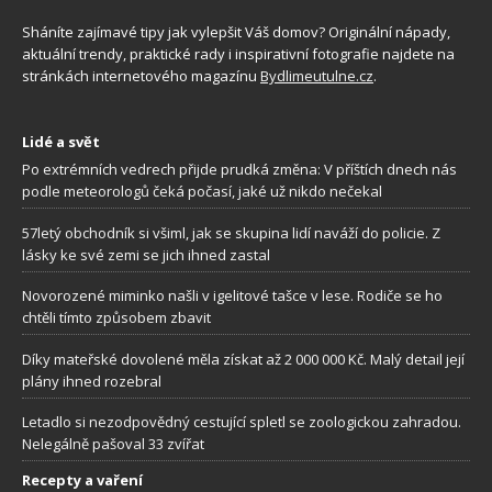
Sháníte zajímavé tipy jak vylepšit Váš domov? Originální nápady,
aktuální trendy, praktické rady i inspirativní fotografie najdete na
stránkách internetového magazínu
Bydlimeutulne.cz
.
Lidé a svět
Po extrémních vedrech přijde prudká změna: V příštích dnech nás
podle meteorologů čeká počasí, jaké už nikdo nečekal
57letý obchodník si všiml, jak se skupina lidí naváží do policie. Z
lásky ke své zemi se jich ihned zastal
Novorozené miminko našli v igelitové tašce v lese. Rodiče se ho
chtěli tímto způsobem zbavit
Díky mateřské dovolené měla získat až 2 000 000 Kč. Malý detail její
plány ihned rozebral
Letadlo si nezodpovědný cestující spletl se zoologickou zahradou.
Nelegálně pašoval 33 zvířat
Recepty a vaření