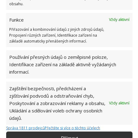
zlatem nebo kovem. Na mysli máme nejen různé
obsahu.
upomínkové předměty, ale i servisy zděděné po
starých rodičích.
Funkce
Vždy aktivní
Přiřazování a kombinování údajů z jiných zdrojů údajů,
Na závěr nemůžeme zapomenout ani na sklo. Není
Propojení různých zařízení, Identifikace zařízení na
sklo jako sklo. Stalo se vám už někdy, že jste vytáhli z
základě automaticky přenášených informací.
myčky skleněné poháry, které vypadaly jaksi matně?
Používání přesných údajů o zeměpisné poloze,
To vše způsobuje příliš horká a měkká voda, tento
Identifikace zařízení na základě aktivně vyžádaných
jev nazýváme koroze skla.
informací.
Zajištění bezpečnosti, předcházení a
zjišťování podvodů a odstraňování chyb,
Poskytování a zobrazování reklamy a obsahu,
Vždy aktivní
Ukládání a sdělování voleb ochrany osobních
Jiří Kolář
údajů.
Absolvent České zemědělské
Správa 1811 prodejců
Přečtěte si více o těchto účelech
univerzity, který je již od malička
velkým kutilem. V podstatě vše, co je