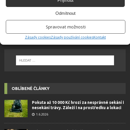
Příjmout
možné najít v j...
[Více o autorovi]
Odmítnout
Spravovat možnosti
Zásady cookies
Zásady používání cookies
Kontakt
OBLÍBENÉ ČLÁNKY
Pokuta až 10 000 Kč hrozí za nesprávné sekání i
nesekání trávy. Záleží i na prostředku a lokaci
1.6.2026