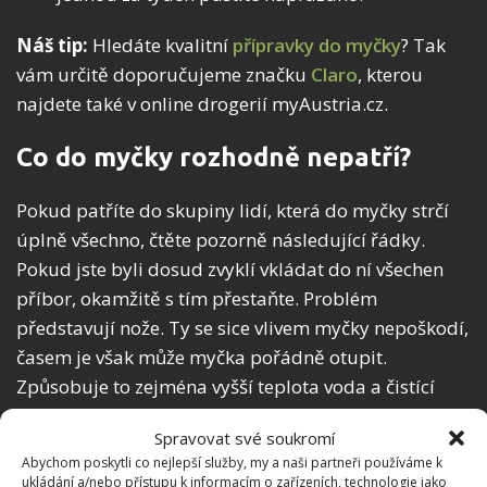
Náš tip:
Hledáte kvalitní
přípravky do myčky
? Tak
vám určitě doporučujeme značku
Claro
, kterou
najdete také v online drogerií myAustria.cz.
Co do myčky rozhodně nepatří?
Pokud patříte do skupiny lidí, která do myčky strčí
úplně všechno, čtěte pozorně následující řádky.
Pokud jste byli dosud zvyklí vkládat do ní všechen
příbor, okamžitě s tím přestaňte. Problém
představují nože. Ty se sice vlivem myčky nepoškodí,
časem je však může myčka pořádně otupit.
Způsobuje to zejména vyšší teplota voda a čistící
prostředky, které narušují vrstvu oceli. Totéž
Spravovat své soukromí
samozřejmě patří i pro různé škrabky a struhadla,
Abychom poskytli co nejlepší služby, my a naši partneři používáme k
které na rozdíl od nožů již opětovně nenabrousíte.
ukládání a/nebo přístupu k informacím o zařízeních, technologie jako