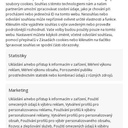
soubory cookies. Souhlas s těmito technologiemi nám a našim
partnerům umožní zpracovávat osobní údaje, jako je chování při
Do myčky také nikdy nevkládejte příbor s dřevěnou
procházení nebo jedinečná ID na tomto webu. Nesouhlas nebo
rukojetí a také nic dřevěné a zároveň i lepené. Důvod
odvolání souhlasu může nepříznivě ovlivnit určité vlastnosti a funkce.
Kliknutím níže vyjádřete souhlas s výše uvedeným nebo proveďte
je přitom prostý. Časem se totiž může stát, že tyto
podrobnější rozhodnutí. Vaše volby budou použity pouze na tomto
lepené či dřevěné části se začnou od těch kovových
webu. Nastavení můžete kdykoli změnit, včetně odvolání souhlasu,
pomocí přepínačů v Zásadách cookies nebo kliknutím na tlačítko
odlepovat.
Spravovat souhlas ve spodní části obrazovky.
Problémem mohou být i plastové předměty. Ty se
Statistiky
totiž pod vlivem horké vody mohou začít
Ukládání a/nebo přístup k informacím v zařízení, Měření výkonu
deformovat, proto si vždy nejdříve přečtěte návod a
reklam, Měření výkonu obsahu, Porozumění publiku
prostřednictvím statistik nebo kombinací údajů z různých zdrojů.
pokud se jinak nedá, ukládejte je spíše do horní části
myčky. Pozor si také dejte na dřevěné vařečky či
Marketing
naběračky a pozor byste si měli dát i při teflonu.
Ukládání a/nebo přístup k informacím v zařízení, Použití
Méně kvalitní teflon se totiž časem může začít
omezených údajů k výběru reklam, Vytváření profilů pro
odlupovat, důsledkem čehož jej můžete vyhodit.
personalizovanou reklamu, Používání profilů k výběru
personalizované reklamy, Vytváření profilů pro personalizovaný
obsah, Používání profilů pro výběr personalizovaného obsahu,
Do myčky také neplatí nádobí, které je zdobeno ať
Rozvoj a zlepšování služeb, Použití omezených údajů k výběru