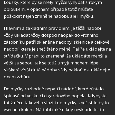
kousky, které by se měly myčce vyhýbat širokým
obloukem. V opačném případě totiž můžete
poškodit nejen zmíněné nádobí, ale i myčku.
Hlavním a základním pravidlem, je těžší nádobí
vždy ukládat vždy dospod naopak do vrchního
zásobníku patří skleněné nádoby, sklenice a celkově
nádobí, které je znečištěno méně. Talíře ukládejte na
střídačku. V praxi to znamená, že ukládáte menší a
větší za sebou, tak se totiž umyjí mnohem lépe.
Veškeré větší duté nádoby vždy nakloňte a ukládejte
dnem vzhůru.
Do myčky rozhodně nepatří nádobí, které zůstalo
špinavé od vosku či cigaretového popela. Kdybyste
totiž něco takového vložili do myčky, znečistilo by to
všechno kolem. Nádobí také nikdy nevkládejte do