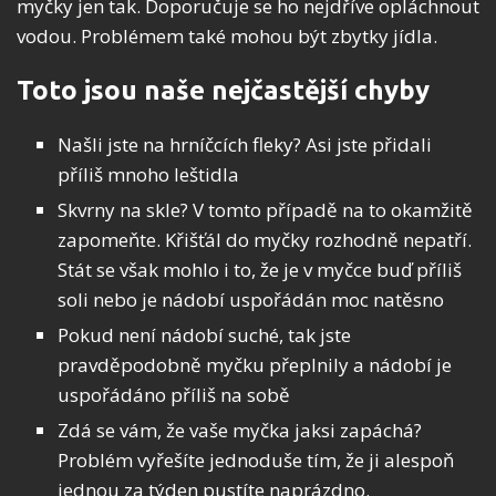
myčky jen tak. Doporučuje se ho nejdříve opláchnout
vodou. Problémem také mohou být zbytky jídla.
Toto jsou naše nejčastější chyby
Našli jste na hrníčcích fleky? Asi jste přidali
příliš mnoho leštidla
Skvrny na skle? V tomto případě na to okamžitě
zapomeňte. Křišťál do myčky rozhodně nepatří.
Stát se však mohlo i to, že je v myčce buď příliš
soli nebo je nádobí uspořádán moc natěsno
Pokud není nádobí suché, tak jste
pravděpodobně myčku přeplnily a nádobí je
uspořádáno příliš na sobě
Zdá se vám, že vaše myčka jaksi zapáchá?
Problém vyřešíte jednoduše tím, že ji alespoň
jednou za týden pustíte naprázdno.