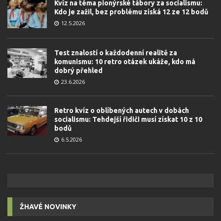
Kvíz na téma pionýrské tábory za socialismu:
Kdo je zažil, bez problému získá 12 ze 12 bodů
12.5.2026
Test znalostí o každodenní realitě za
komunismu: 10 retro otázek ukáže, kdo má
dobrý přehled
23.6.2026
Retro kvíz o oblíbených autech v dobách
socialismu: Tehdejší řidiči musí získat 10 z 10
bodů
6.5.2026
ŽHAVÉ NOVINKY