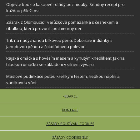
Objevte kouzlo kakaové rolády bez mouky: Snadný recept pro
každou příležitost
Zázrak z Olomouce: Tvarůžková pomazánka s česnekem a
cibulkou, která provoní i pochmurný den
Trik na nadýchanou bílkovou pěnu: Dokonalé indiánky s
jahodovou pěnou a čokoládovou polevou
Rajská omáčka s hovězím masem a kynutým knedlíkem: Jak na
hladkou omáčku se základem v silném vývaru
Máslové pudinkáče potěší křehkým těstem, hebkou náplní a
vanilkovou vůní
REDAKCE
KONTAKT
ZÁSADY POUŽÍVÁNÍ COOKIES
ZÁSADY COOKIES (EU)